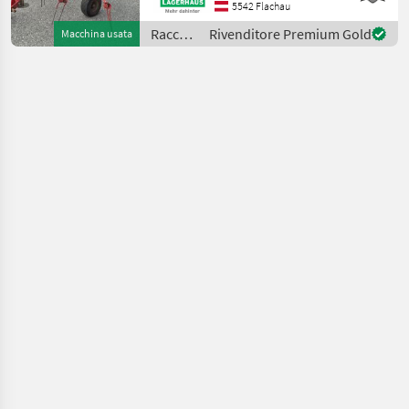
Grenzstreueinrichtung Wir
5542 Flachau
bitten telefonisch oder per
Raccolta
Rivenditore Premium Gold
Macchina usata
Mail Ihren Besuc
mangimi
/ SIP