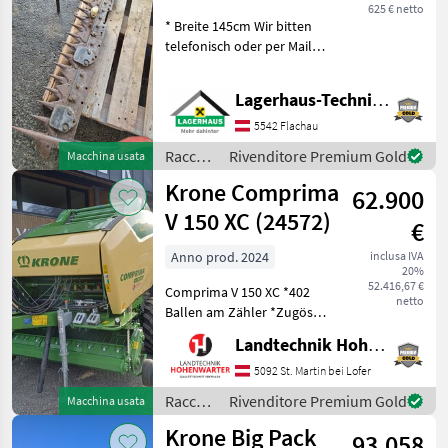
Pfeilschnitt T61
625 € netto
* Breite 145cm Wir bitten
telefonisch oder per Mail
Ihren Besuch
bekanntzugeben, um
Lagerhaus-Technik Flachau
ausreichend Zeit für die
Beratung und eventuell
5542 Flachau
einer Probefahrt für Sie zu
Raccolta
Rivenditore Premium Gold
Macchina usata
re
mangimi
Krone Comprima
62.900
/
Sonstige
V 150 XC (24572)
€
Anno prod. 2024
inclusa IVA
20%
52.416,67 €
Comprima V 150 XC *402
netto
Ballen am Zähler *Zugöse
Obenanhängung
Landtechnik Hohenwarter GmbH
*Schneidwerk mit 17 Messer
*Gelenkwelle *Hydraul.
5092 St. Martin bei Lofer
Bodenabsenkung *E-Achse
Raccolta
Rivenditore Premium Gold
Macchina usata
mit 2-Leiter Druckl.-Brems
mangimi
Krone Big Pack
93.058
/ Krone