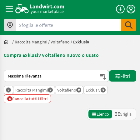
Sfoglia le offerte
/
Raccolta Mangimi
/
Voltafieno
/
Exklusiv
Compra Exklusiv Voltafieno nuovo o usato
Ecco come viene ordinato su Landwirt.com
Filtri
x
x
x
x
Raccolta Mangimi
Voltafieno
Exklusiv
x
Cancella tutti i filtri
Elenco
Griglia