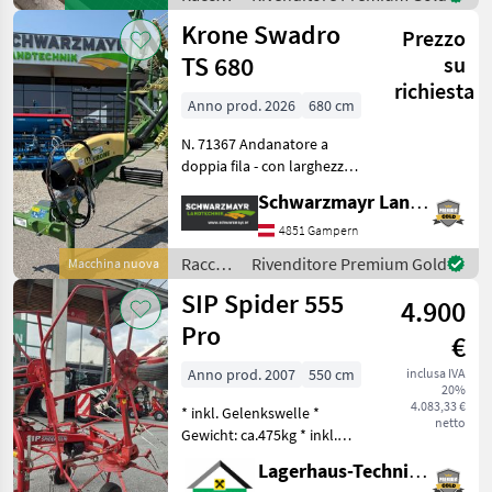
ausreichend Zeit
mangimi
Krone Swadro
Prezzo
/
Sonstige
TS 680
su
richiesta
Anno prod. 2026
680 cm
N. 71367 Andanatore a
doppia fila - con larghezza
di lavoro di 6, 8 m - con
Schwarzmayr Landtechnik GmbH - Gampern
2x13 bracci a denti rigidi
(altezza di trasporto 3.990
4851 Gampern
mm) - con 4 doppie punte
Raccolta
Rivenditore Premium Gold
Macchina nuova
sollevab
mangimi
SIP Spider 555
4.900
/ Krone
Pro
€
Anno prod. 2007
550 cm
inclusa IVA
20%
4.083,33 €
* inkl. Gelenkswelle *
netto
Gewicht: ca.475kg * inkl.
Tastrad * hydraulisch
Lagerhaus-Technik Flachau
klappbar * mech.