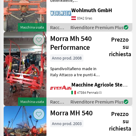
Gelenkwelle,
Hydr.Klappbar,
Wohlmuth GmbH
Pöttinger
Außenkreisel nach innen
drehbar Sollevamento:
8342 Gnas
Krone
Regolazione idraulica
Raccolta
Rivenditore Premium Plus
Macchina usata
dell'altezza, Voltafieno
mangimi
Morra Mh 540
trainato, Staffa di
Claas
Prezzo
/ Morra
Performance
su
Kuhn
richiesta
Anno prod. 2008
Fella
Spandivoltafieno made in
Italy Attacco a tre punti 4
Mostra
giranti con 2 ruote esterne
tutti
Macchine Agricole Stefani Luciano
ripiegabili idraulicamente
36
larghezza ingombro su
47864 Pennabilli
strada 250 cm 6 bracci per
MARKETPLACE
Raccolta
Rivenditore Premium Plus
Macchina usata
ro
mangimi
Morra MH 540
Offerte dei
Prezzo
/ Morra
Marketplace
Annunci
rivenditori
su
Anno prod. 2003
richiesta