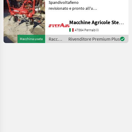
Spandivoltafieno
revisionato e pronto all'uso
Attacco a tre punti 4 giranti
con 2 ruote esterne
Macchine Agricole Stefani Luciano
ripiegabili idraulicamente
47864 Pennabilli
larghezza ingombro su
strada 250 cm
Raccolta
Rivenditore Premium Plus
Macchina usata
mangimi
/ Morra