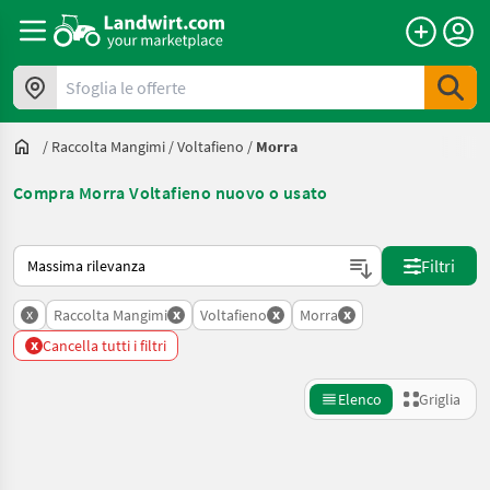
Sfoglia le offerte
/
Raccolta Mangimi
/
Voltafieno
/
Morra
Compra Morra Voltafieno nuovo o usato
Ecco come viene ordinato su Landwirt.com
Filtri
x
x
x
x
Raccolta Mangimi
Voltafieno
Morra
x
Cancella tutti i filtri
Elenco
Griglia