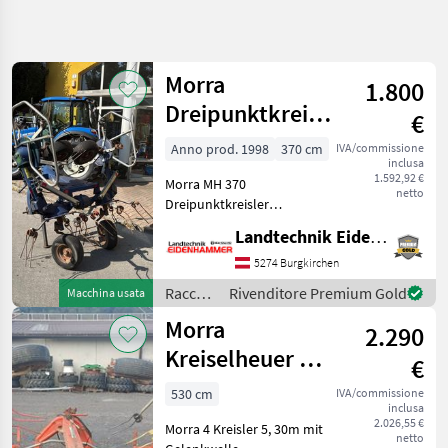
Affina
la
ricerca
Morra
1.800
Dreipunktkreisler
€
Categoria
Paese
Filtri
4
MH 370
Anno prod. 1998
370 cm
IVA/commissione
inclusa
Mostra
1.592,92 €
PERCORSO
Morra MH 370
Reimposta
4
netto
ATTUALE
Dreipunktkreisler
risultati
Einsatzbereit Prompt
Settore
Landtechnik Eidenhammer GmbH
Verfügbar Standort in 5621
agricolo
St.Veit im Pongau Raccolta
5274 Burgkirchen
Raccolta
mangimi Voltafieno
Mangimi
Raccolta
Rivenditore Premium Gold
Macchina usata
mangimi
Voltafieno
Morra
2.290
/ Morra
Morra
Kreiselheuer MH
€
530 4 Kreisler
SCEGLI
530 cm
IVA/commissione
CATEGORIA
inclusa
2.026,55 €
Morra 4 Kreisler 5, 30m mit
Morra
netto