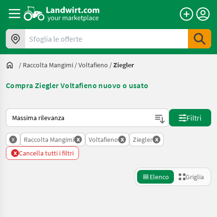
Sfoglia le offerte
/
Raccolta Mangimi
/
Voltafieno
/
Ziegler
Compra Ziegler Voltafieno nuovo o usato
Ecco come viene ordinato su Landwirt.com
Filtri
x
x
x
x
Raccolta Mangimi
Voltafieno
Ziegler
x
Cancella tutti i filtri
Elenco
Griglia