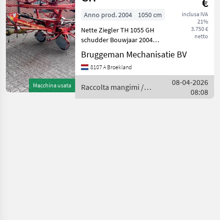
€
Anno prod. 2004
1050 cm
inclusa IVA
21%
3.750 €
Nette Ziegler TH 1055 GH
netto
schudder Bouwjaar 2004
getrokken 10, 55 mtr
Bruggeman Mechanisatie BV
werkbreedte Machine
8107 A Broekland
nummer 78872 Raccolta
mangimi Voltafieno
08-04-2026
Macchina usata
Raccolta mangimi /
08:08
Ziegler