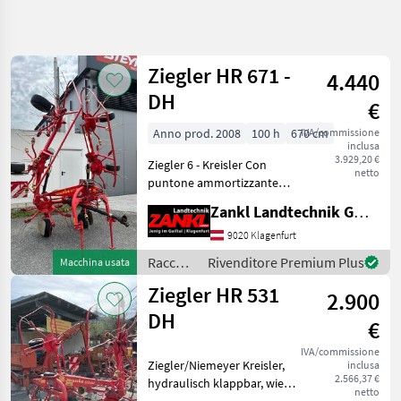
Affina
la
ricerca
Ziegler HR 671 -
4.440
DH
€
Categoria
Paese
Filtri
4
Anno prod. 2008
100 h
670 cm
IVA/commissione
inclusa
Mostra
3.929,20 €
PERCORSO
Ziegler 6 - Kreisler Con
Reimposta
6
netto
ATTUALE
puntone ammortizzante
risultati
Con cartelli di segnalazione
Settore
Zankl Landtechnik GmbH
Con supporto girevole Con
agricolo
albero cardanico Con
9020 Klagenfurt
Raccolta
ribaltamento idraulico Con
Mangimi
Raccolta
Rivenditore Premium Plus
Macchina usata
dispositivo
mangimi
Voltafieno
Ziegler HR 531
2.900
/
Ziegler
Ziegler
DH
€
SCEGLI
IVA/commissione
CATEGORIA
Ziegler/Niemeyer Kreisler,
inclusa
2.566,37 €
hydraulisch klappbar, wie
Ziegler
netto
steht Sollevamento: