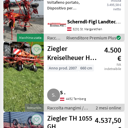
inclusa
Voltafieno portato,
3.495,58 €
Dispositivo per
netto
spargimento, Regolazione
dell'angolo di spargimento,
Scherndl-Figl Landtechnik
Staffa di protezione
3231 St. Margarethen
Raccolta mangimi
Voltafieno
Raccolta
Rivenditore Premium Plus
Macchina usata
mangimi
Ziegler
4.500
/
Ziegler
Kreiselheuer HR
€
671 DH
IVA
Anno prod. 2007
660 cm
indetraibile
S .
4452 Ternberg
Raccolta mangimi /
2 mesi online
Annuncio
Voltafieno
Ziegler TH 1055
4.537,50
GH