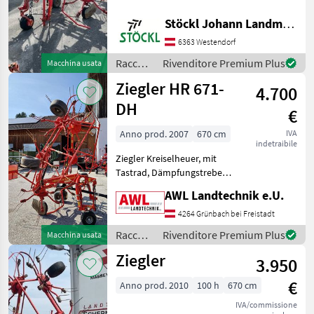
Regolazione idraulica
Stöckl Johann Landmaschinen GesmbH & Co KG
Pöttinger
dell'altezza, Voltafieno
portato Raccolta mangimi
6363 Westendorf
Voltafieno
Krone
Raccolta
Rivenditore Premium Plus
Macchina usata
mangimi
Ziegler HR 671-
Claas
4.700
/
Ziegler
DH
€
Kuhn
Anno prod. 2007
670 cm
IVA
indetraibile
Fella
Ziegler Kreiselheuer, mit
Tastrad, Dämpfungstrebe,
Mostra
zentral verstellbare
tutti
AWL Landtechnik e.U.
mechanische
36
Grenzstreueinrichtung,
4264 Grünbach bei Freistadt
Warntafeln, Gelenkwelle,
MARKETPLACE
Raccolta
Rivenditore Premium Plus
Macchina usata
Schwenkbock, hydraulische
mangimi
Ziegler
Klappun
Offerte dei
3.950
/
Marketplace
Annunci
rivenditori
Ziegler
€
Anno prod. 2010
100 h
670 cm
IVA/commissione