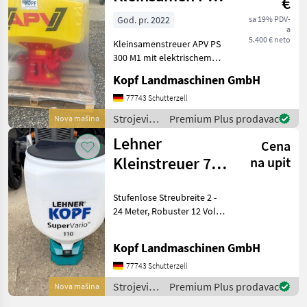
€
navodnjavanje
300
/ Joskin
God. pr. 2022
sa 19% PDV-
a
M1+elekltrisch
5.400 € neto
Kleinsamenstreuer APV PS
300 M1 mit elektrischem
Gebläse (Int. Nr. 13091)
Kopf Landmaschinen GmbH
Steuermodul 5.2 8 Auslässe
für Arbeitsbreiten bis zu 6
77743 Schutterzell
Meter 25 Meter Schlauch 8
Strojevi
Premium Plus prodavac
Nova mašina
Pralltelle
za
Lehner
Cena
đubrenje,
gnojenje i
Kleinstreuer 70 /
na upit
navodnjavanje
110 / 170 Liter
/ APV
Stufenlose Streubreite 2 -
*NEU*
24 Meter, Robuster 12 Volt
Bosch (Int-Nr.: 11412)
Elektromotor, Bedienung
Kopf Landmaschinen GmbH
durch Steuerpult vom
Fahrersitz aus, Optische
77743 Schutterzell
und akustische Feh
Strojevi
Premium Plus prodavac
Nova mašina
za