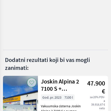
Güstrower
IZABERITE
KATEGORIJU
Güstrower
Rauch
Amazone
Bogballe
Dodatni rezultati koji bi vas mogli
Kverneland
zanimati:
Vicon
Joskin Alpina 2
47.900
Prikaži
7100 S +
sve
€
(51)
razdjelnik
God. pr. 2023
7100 l
sa 20% PDV-
a
vučnih papuča
MARKETPLACE
39.916,67 €
Vakuumska cisterna Joskin
7,5 m
neto
Alpina 2 7100 S s pumpom