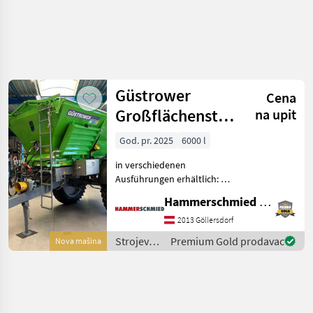
Precizirajte
pretragu
Güstrower
Cena
Kategorija
Država
Filteri
4
Großflächenstreuer
na upit
GDK
God. pr. 2025
6000 l
Prikaži 1
TRENUTNA
Resetuj
PUTANJA
rezultata
in verschiedenen
Poljoprivredna
Ausführungen erhältlich: -
tehnika
1-Achs Fahrwerk: 6 / 8 m³ -
Hammerschmied GmbH
Strojevi Za
Tandem-Fahrwerk: 9 / 10
Dubrenje
m³ - Kratzbodenantrieb -
2013 Göllersdorf
Gnojenje I
Ausbringung diverser
Navodnjavanje
Strojevi
Premium Gold prodavac
Nova mašina
Streugüter m
za
Rasipaci
Mineralnog
đubrenje,
Dubriva
gnojenje i
navodnjavanje
Guestrower
/