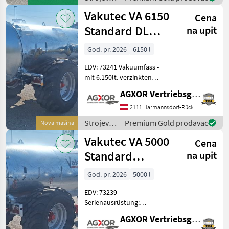
(kg): 24000; Tanki
za
Vakutec VA 6150
Cena
đubrenje,
gnojenje i
Standard DL
na upit
navodnjavanje
Vakuumfass
/ Vakutec
God. pr. 2026
6150 l
EDV: 73241 Vakuumfass -
mit 6.150lt. verzinkten
Behälter - Schwallwand -
AGXOR Vertriebsgesellschaft Ost GmbH
Beleuchtung nach StVo.
Kompressor/Überlauf - VA
2111 Harmannsdorf-Rückersdorf
58 Kompressor mit 6500lt.
Strojevi
Premium Gold prodavac
Nova mašina
Luftleist
za
Vakutec VA 5000
Cena
đubrenje,
gnojenje i
Standard
na upit
navodnjavanje
Vakuumfass
/ Vakutec
God. pr. 2026
5000 l
EDV: 73239
Serienausrüstung:
Fasskörper 5.000lt. -
AGXOR Vertriebsgesellschaft Ost GmbH
Feuerverzinkter,