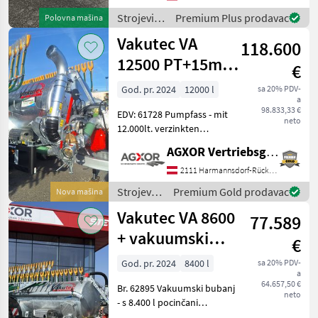
Hydr. Bremse mit
Typenschein 25 km/h •
Strojevi
Premium Plus prodavac
Polovna mašina
Verstärkte Achse
za
Vakutec VA
118.600
đubrenje,
gnojenje i
12500 PT+15m
€
navodnjavanje
Schleppschuhverteiler
/ Vakutec
God. pr. 2024
12000 l
sa 20% PDV-
a
Pumpfass S
98.833,33 €
EDV: 61728 Pumpfass - mit
neto
12.000lt. verzinkten
Behälter - mit 1.700mm
AGXOR Vertriebsgesellschaft Ost GmbH
Fassdurchmesser - mit
1.000mm ausschwenkbaren
2111 Harmannsdorf-Rückersdorf
Heckdeckel - mit 200mm
Strojevi
Premium Gold prodavac
Nova mašina
Domdeckel - mit Sc
za
Vakutec VA 8600
77.589
đubrenje,
gnojenje i
+ vakuumski
€
navodnjavanje
spremnik
/ Vakutec
God. pr. 2024
8400 l
sa 20% PDV-
a
razdjelnika
64.657,50 €
Br. 62895 Vakuumski bubanj
vučne papuče
neto
- s 8.400 l pocinčani
spremnik - s promjerom