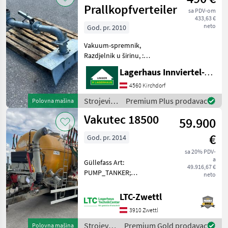
gnojenje i
Prallkopfverteiler
sa PDV-om
navodnjavanje
433,63 €
/ Vakutec
neto
God. pr. 2010
Vakuum-spremnik,
Razdjelnik u širinu, :
Vakuum-spremnik Strojevi
Lagerhaus Innviertel-Traunviertel-Urfahr eGen, Kirchdorf
za đubrenje, gnojenje i
navodnjavanje Cisterne za
4560 Kirchdorf
gnojnicu
Strojevi
Premium Plus prodavac
Polovna mašina
za
Vakutec 18500
59.900
đubrenje,
gnojenje i
€
God. pr. 2014
navodnjavanje
/ Vakutec
sa 20% PDV-
a
Güllefass Art:
49.916,67 €
PUMP_TANKER;
neto
Klassifizierung:
Gebrauchtmaschine;
LTC-Zwettl
Seriennummer/Fahrgestellnummer:
3910 Zwettl
09338; Nettogewicht (kg):
8850; zul. Gesamtgewicht
Strojevi
Premium Gold prodavac
Polovna mašina