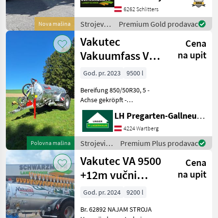
Kompressor/Überlauf - VA
6262 Schlitters
58 Kompressor mit 6500lt.
Luftleistu
Strojevi
Premium Gold prodavac
Nova mašina
za
Vakutec
Cena
đubrenje,
gnojenje i
Vakuumfass VA
na upit
navodnjavanje
9500
/ Vakutec
God. pr. 2023
9500 l
Bereifung 850/50R30, 5 -
Achse gekröpft -
Untenanhängung -
LH Pregarten-Gallneukirchen, Pregarten
Pendelverteiler S68 - Vario-
Federpaket -
4224 Wartberg
Schleppschuhvorbereitung
Strojevi
Premium Plus prodavac
Polovna mašina
- Schalldämpfer mit
za
Vakutec VA 9500
Ölabscheider - Sauga
Cena
đubrenje,
gnojenje i
+12m vučni
na upit
navodnjavanje
usisni bubanj s
/ Vakutec
God. pr. 2024
9200 l
cipelama
Br. 62892 NAJAM STROJA