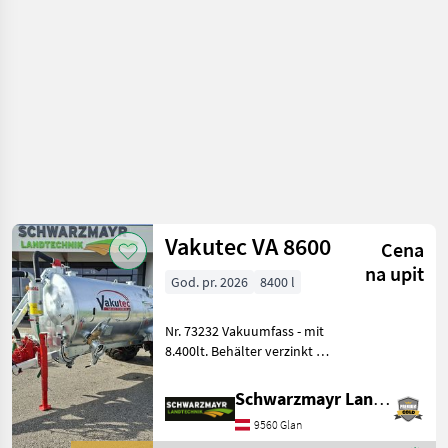
đubrenje,
gnojenje i
navodnjavanje
/ Vakutec
Vakutec VA 8600
Cena
na upit
God. pr. 2026
8400 l
Nr. 73232 Vakuumfass - mit
8.400lt. Behälter verzinkt -
mit 1.500mm
Fassdurchmesser - mit
Schwarzmayr Landtechnik GmbH - Glan
hinteren Deckel 1.000mm
9560 Glan
ausschwenkbar - mit