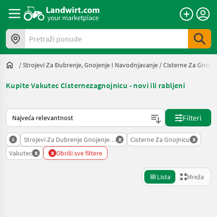
Pretraži ponude
/
Strojevi Za Đubrenje, Gnojenje I Navodnjavanje
/
Cisterne Za Gnojni
Kupite Vakutec Cisternezagnojnicu - novi ili rabljeni
Način na koji sortira Landwirt.com
Filteri
x
x
x
Strojevi Za Dubrenje Gnojenje I Navodnjavanje
Cisterne Za Gnojnicu
x
x
Vakutec
Obriši sve filtere
Lista
Mreža