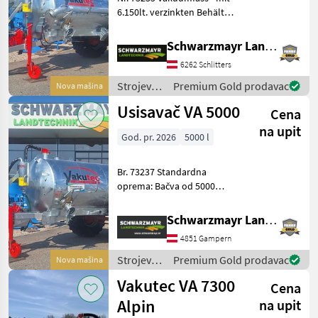
6.150lt. verzinkten Behälter
- Schwallwand -
Beleuchtung nach StVo.
Schwarzmayr Landtechnik GmbH - Schlitters
Kompressor/Überlauf -
6262 Schlitters
Kompressorumschaltung
mit Seilzug - Übe
Strojevi
Premium Gold prodavac
Nova mašina
za
Usisavač VA 5000
Cena
đubrenje,
gnojenje i
na upit
God. pr. 2026
5000 l
navodnjavanje
/ Vakutec
Br. 73237 Standardna
oprema: Bačva od 5000
litara - Vruće pocinčana,
samonosiva posuda od
Schwarzmayr Landtechnik GmbH - Gampern
valovitog čeličnog lima s
4851 Gampern
kontinuiranim okvirom, Ø
1400 mm - Slijepe pr
Strojevi
Premium Gold prodavac
Nova mašina
za
Vakutec VA 7300
Cena
đubrenje,
gnojenje i
Alpin
na upit
navodnjavanje