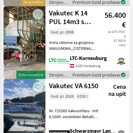
Schwallwand - mit Schla
Strojevi
Premium Gold prodavac
Nova mašina
za
Vakutec K 14
56.400
đubrenje,
gnojenje i
PUL 14m3 s
€
navodnjavanje
vučnim crijevom
/ Vakutec
God. pr. 2008
sa 20% PDV-
a
od 15m
47.000 €
Vrsta cisterne za gnojnicu:
neto
VAKUUMSKA_CISTERNA;
Klasifikacija: Rabljeni stroj;
LTC-Korneuburg
Serijski broj/Broj šasije:
6825; Dopuštena ukupna
2100 Korneuburg
težina (kg): 21000; Kapacitet
Strojevi
Premium Gold prodavac
Polovna mašina
spremn
za
Vakutec VA 6150
Cena
đubrenje,
gnojenje i
na upit
God. pr. 2026
6150 l
navodnjavanje
/ Vakutec
Nr. 71526S Vakuumfass - mit
6.150lt. verzinkten Behälter
- Schwallwand -
Beleuchtung nach StVo.
Schwarzmayr Landtechnik GmbH - Schlitters