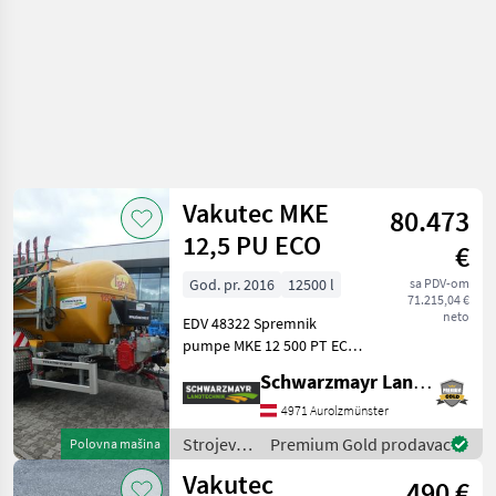
/ Vakutec
Vakutec MKE
80.473
12,5 PU ECO
€
God. pr. 2016
12500 l
sa PDV-om
71.215,04 €
neto
EDV 48322 Spremnik
pumpe MKE 12 500 PT ECO
Tijelo/okvir spremnika -
Schwarzmayr Landtechnik GmbH - Aurolzmünster
Spremnik od poliestera
ojačanog staklenim
4971 Aurolzmünster
vlaknima s poklopcem na
Strojevi
Premium Gold prodavac
Polovna mašina
šarke, žuta boja spremnika -
za
Vakutec
Č
490 €
đubrenje,