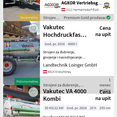
AGXOR Vertriebsgesellschaft Ost GmbH
spremnika 1500 mm - s
stražnjim poklopcem koji se
2111 Harmannsdorf-Rückersdorf
otvara 1000 mm - s
Strojevi
Premium Gold prodavac
Nova mašina
pregradnom pločom - s p
za
Vakutec
Cena
đubrenje,
gnojenje i
Hochdruckfass
na upit
navodnjavanje
VA-K 4000
/ Vakutec
God. pr. 2016
4000 l
,Ausstattung : B
Strojevi za đubrenje,
gnojenje i navodnjavanje
Cisterne za gnojnicu
Landtechnik Loinger GmbH
6313 Wildschönau
1
Polovna mašina
Strojevi za đubrenje,
mesec
Vakutec VA 4000
gnojenje i navodnjavanje /
online
Cena
Vakutec
Kombi
na upit
30 KS/22 kW
God. pr. 2024
20 h
255 cm
Bereifung 560/45 R22.5 BKT