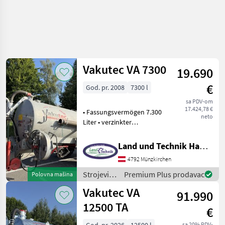
Vakutec VA 7300
19.690
€
God. pr. 2008
7300 l
sa PDV-om
17.424,78 €
• Fassungsvermögen 7.300
neto
Liter • verzinkter
Stahlbehälter •
Schleppschuhvorbereitung
Land und Technik HandelsgesmbH
• Stahlsyphon mit 20 Liter •
4792 Münzkirchen
Doppelkugelventil •
Manometer • VAi Hochl
Strojevi
Premium Plus prodavac
Polovna mašina
za
Vakutec VA
91.990
đubrenje,
gnojenje i
12500 TA
€
navodnjavanje
/ Vakutec
sa 20% PDV-