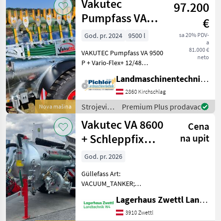
Vakutec
97.200
đubrenje,
gnojenje i
Pumpfass VA
€
navodnjavanje
9500 P + Vario-
/ Vakutec
God. pr. 2024
9500 l
sa 20% PDV-
a
Flex+ 12/48
81.000 €
VAKUTEC Pumpfass VA 9500
Schlepp-S
neto
P + Vario-Flex+ 12/48
Schlepp-SCHUH
Landmaschinentechnik Pichler GmbH
Serienausrüstung: •
Feuerverzinkter,
2860 Kirchschlag
selbsttragender, gesickter
Strojevi
Premium Plus prodavac
Nova mašina
Stahlblechbehälter mit
za
Vakutec VA 8600
durchgehende
Cena
đubrenje,
gnojenje i
+ Schleppfix
na upit
navodnjavanje
SFA9
/ Vakutec
God. pr. 2026
Güllefass Art:
VACUUM_TANKER;
Klassifizierung:
Lagerhaus Zwettl Landtechnik
Neumaschine;
Seriennummer/Fahrgestellnummer:
3910 Zwettl