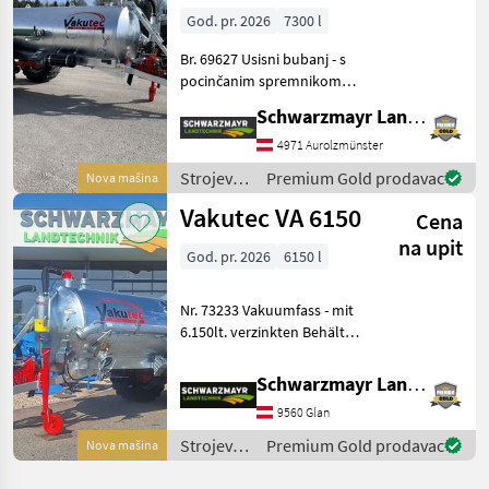
/ Vakutec
God. pr. 2026
7300 l
Br. 69627 Usisni bubanj - s
pocinčanim spremnikom
od 7300 litara - s
Schwarzmayr Landtechnik GmbH - Aurolzmünster
pregradnom pločom - s
kompresorom VA 58 s
4971 Aurolzmünster
usisnim kapacitetom od
Strojevi
Premium Gold prodavac
Nova mašina
5800 l/min - s usisnim
za
Vakutec VA 6150
priklju
Cena
đubrenje,
gnojenje i
na upit
God. pr. 2026
6150 l
navodnjavanje
/ Vakutec
Nr. 73233 Vakuumfass - mit
6.150lt. verzinkten Behälter
- Schwallwand -
Beleuchtung nach StVo.
Schwarzmayr Landtechnik GmbH - Glan
Kompressor/Überlauf -
9560 Glan
Kompressorumschaltung
mit Seilzug - Übe
Strojevi
Premium Gold prodavac
Nova mašina
za