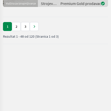
ćete ga sati otprilike
Strojevi
Premium Gold prodavac
Mašina za iznajmljivanje
koristiti? - Treba
za
đubrenje,
gnojenje i
navodnjavanje
1
2
3
/ Vakutec
Rezultat
1
-
48
od
120
(Stranica 1 od 3)