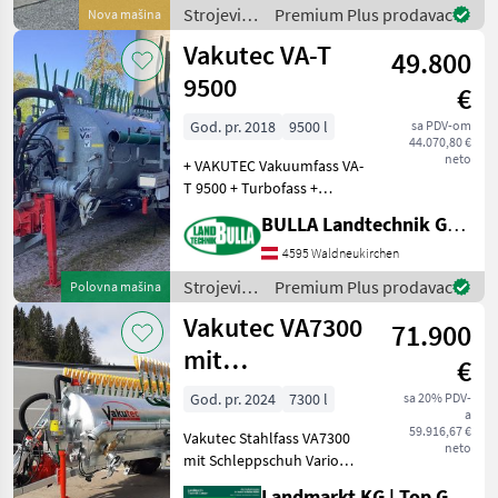
2619561; Nettogewicht (kg):
Strojevi
Premium Plus prodavac
Nova mašina
4322; zul. Gesamtgewicht
za
Vakutec VA-T
(kg): 12000; Tankinh
49.800
đubrenje,
gnojenje i
9500
€
navodnjavanje
/ Vakutec
God. pr. 2018
9500 l
sa PDV-om
44.070,80 €
neto
+ VAKUTEC Vakuumfass VA-
T 9500 + Turbofass +
Baujahr 2018 + Vai 82
BULLA Landtechnik GmbH
Kompressor und
Hochdruckpumpe +
4595 Waldneukirchen
zusätzlicher 3-Wegehahn
Strojevi
Premium Plus prodavac
Polovna mašina
auf der Druckseite der
za
Vakutec VA7300
Pumpe, zum Umpu
71.900
đubrenje,
gnojenje i
mit
€
navodnjavanje
Schleppschuh
/ Vakutec
God. pr. 2024
7300 l
sa 20% PDV-
a
59.916,67 €
Vakutec Stahlfass VA7300
neto
mit Schleppschuh Vario
Flex+ 12/48 - Neumaschine
Landmarkt KG | Top Gebrauchtmaschinen Zentrum