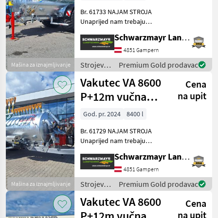
cipelama
Br. 61733 NAJAM STROJA
Unaprijed nam trebaju
sljedeće informacije: - Za
Schwarzmayr Landtechnik GmbH - Gampern
koje razdoblje vam je
potreban stroj? - Koliko sati
4851 Gampern
ćete ga otprilike koristiti? -
Strojevi
Premium Gold prodavac
Mašina za iznajmljivanje
Treba
za
Vakutec VA 8600
Cena
đubrenje,
gnojenje i
P+12m vučna
na upit
navodnjavanje
pumpna bačva
/ Vakutec
God. pr. 2024
8400 l
Br. 61729 NAJAM STROJA
Unaprijed nam trebaju
sljedeće informacije: - Za
Schwarzmayr Landtechnik GmbH - Gampern
koje razdoblje vam je
potreban stroj? - Koliko sati
4851 Gampern
ćete ga otprilike koristiti? -
Strojevi
Premium Gold prodavac
Mašina za iznajmljivanje
Treba
za
Vakutec VA 8600
Cena
đubrenje,
gnojenje i
P+12m vučna
na upit