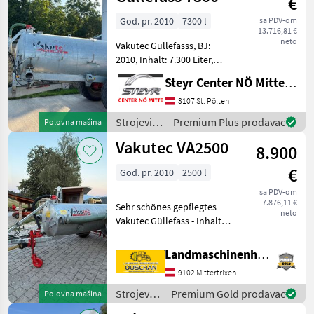
€
Prikaži
navodnjavanje
sve
/ Vakutec
God. pr. 2010
7300 l
sa PDV-om
13.716,81 €
neto
Vakutec Güllefasss, BJ:
MARKETPLACE
2010, Inhalt: 7.300 Liter,
Ponude
Druckluftbremse, ALB-
Marketplace
Oglasi
Steyr Center NÖ Mitte Landmaschinentechnik GmbH
trgovaca
Regler, 6" Sauganschluss,
Saugleitung 5 m (2 m
3107 St. Pölten
Schlauch + 3 m Rohr),
Strojevi
Premium Plus prodavac
Polovna mašina
hydraulischer Schieb
za
Vakutec VA2500
8.900
đubrenje,
gnojenje i
€
God. pr. 2010
2500 l
navodnjavanje
/ Vakutec
sa PDV-om
7.876,11 €
Sehr schönes gepflegtes
neto
Vakutec Güllefass - Inhalt
2500l - Baujahr 2010 -
hydraulische Bremse -
Landmaschinenhandel Ouschan Anton
Handbremse -
9102 Mittertrixen
Weitwinkelgelenkwelle -
Stützrad - hydraulische
Strojevi
Premium Gold prodavac
Polovna mašina
za