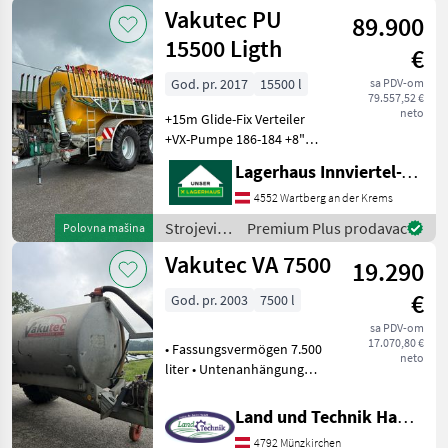
za
Vakutec PU
89.900
đubrenje,
gnojenje i
15500 Ligth
€
navodnjavanje
/ Vakutec
God. pr. 2017
15500 l
sa PDV-om
79.557,52 €
neto
+15m Glide-Fix Verteiler
+VX-Pumpe 186-184 +8"
Saugarm links
Lagerhaus Innviertel-Traunviertel-Urfahr eGen, Wartberg/Krems
+Nachlauflenk Achse
+Räder: 750/75R30, 5 +DLA
4552 Wartberg an der Krems
mit ALB +K80 +WWGW +hyd.
Strojevi
Premium Plus prodavac
Polovna mašina
Stützf
za
Vakutec VA 7500
19.290
đubrenje,
gnojenje i
€
God. pr. 2003
7500 l
navodnjavanje
/ Vakutec
sa PDV-om
17.070,80 €
• Fassungsvermögen 7.500
neto
liter • Untenanhängung
Zentraldeichsel •
Vorbereitung
Land und Technik HandelsgesmbH
Schleppschuhverteiler •
4792 Münzkirchen