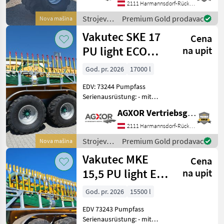
selbsttragender, gesickter
2111 Harmannsdorf-Rückersdorf
Stahlblechbehälter mit
Strojevi
Premium Gold prodavac
Nova mašina
durchgehendem Rahmen,
za
Vakutec SKE 17
Ø 1400 mm - Blindf
Cena
đubrenje,
gnojenje i
PU light ECO
na upit
navodnjavanje
Pumpfass
/ Vakutec
God. pr. 2026
17000 l
EDV: 73244 Pumpfass
Serienausrüstung: - mit
17.000 lt.
AGXOR Vertriebsgesellschaft Ost GmbH
glasfaserverstärkter
Polyester-Behälter - mit
2111 Harmannsdorf-Rückersdorf
Polyester Tank in gelb - mit
Strojevi
Premium Gold prodavac
Nova mašina
feuerverzinktem Profilrah
za
Vakutec MKE
Cena
đubrenje,
gnojenje i
15,5 PU light EC
na upit
navodnjavanje
Pumpfass
/ Vakutec
God. pr. 2026
15500 l
EDV 73243 Pumpfass
Serienausrüstung: - mit