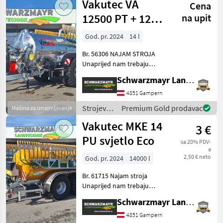
Vakutec VA
Cena
đubrenje,
gnojenje i
12500 PT + 12m
na upit
navodnjavanje
vučna pumpna
/ Vakutec
God. pr. 2024
14 l
bačva
Br. 56306 NAJAM STROJA
Unaprijed nam trebaju
sljedeće informacije: - Za
Schwarzmayr Landtechnik GmbH - Gampern
koje razdoblje vam je
potreban stroj? - Koliko sati
4851 Gampern
ćete ga otprilike koristiti? -
Strojevi
Premium Gold prodavac
Mašina za iznajmljivanje
Treba
za
Vakutec MKE 14
3 €
đubrenje,
gnojenje i
PU svjetlo Eco
sa 20% PDV-
navodnjavanje
a
/ Vakutec
2,50 € neto
God. pr. 2024
14000 l
Br. 61715 Najam stroja
Unaprijed nam trebaju
sljedeće informacije: - Za
Schwarzmayr Landtechnik GmbH - Gampern
koje razdoblje vam je
potreban stroj? - Koliko
4851 Gampern