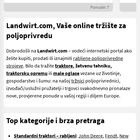
Ponude: 7
Landwirt.com, Vaše online tržište za
poljoprivredu
Dobrodošli na
Landwirt.com
– vodeći internetski portal ako
želite kupiti, prodati ili iznajmiti
rabljene poljoprivredne
strojeve
. Bilo da tražite
traktore
, žetvenu tehniku,
traktorsku opremu
ili
male oglase
vezane uz životinje,
gospodarstvo i šumu: na našoj
tržnici
poljoprivrednici,
izvođači/uslužni pružatelji i trgovci svakodnevno pronalaze
nove, provjerene ponude u vašoj regiji i diljem Europe.
Top kategorije i brza pretraga
Standardni traktori – rabljeni
:
John Deere
,
Fendt
,
New