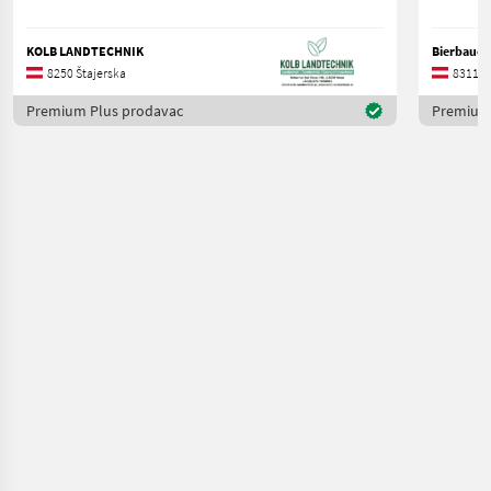
KOLB LANDTECHNIK
Bierbaue
8250 Štajerska
8311 Š
Premium Plus prodavac
Premium