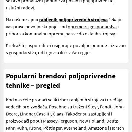
se brzo pronalaze i
ponude za posao
u
poljoprivredi te
uslužni radovi
.
Na našem sajmu
rabljenih poljoprivrednih strojeva
čekaju
vas prave povoljne kupnje – od
opreme za gospodarstva
i
pribor za komunalnu opremu
pa sve do
ostalih strojeva
.
Pretražite, usporedite i osigurajte povoljne ponude – izravno
s gospodarstva, od trgovca ili iz vaše regije.
Popularni brendovi poljoprivredne
tehnike – pregled
Kod nas ćete pronaći velik izbor
rabljenih strojeva i uređaja
vodećih proizvođača. Posebno su traženi
Steyr
,
Fendt
,
John
Deere
,
Lindner
,
Case IH
,
Claas
. Također su zastupljeni i
proizvođači poput
Massey Ferguson
,
New Holland
,
Deutz-
Fahr
,
Kuhn
,
Krone
,
Pöttinger
,
Kverneland
,
Amazone
i
Horsch