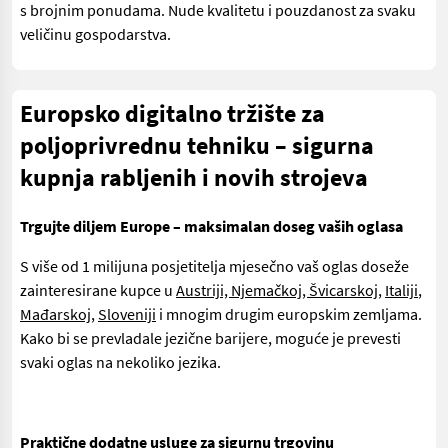
s brojnim ponudama. Nude kvalitetu i pouzdanost za svaku
veličinu gospodarstva.
Europsko digitalno tržište za
poljoprivrednu tehniku – sigurna
kupnja rabljenih i novih strojeva
Trgujte diljem Europe – maksimalan doseg vaših oglasa
S više od 1 milijuna posjetitelja mjesečno vaš oglas doseže
zainteresirane kupce u
Austriji, Njemačkoj, Švicarskoj
,
Italiji
,
Mađarskoj
,
Sloveniji
i mnogim drugim europskim zemljama.
Kako bi se prevladale jezične barijere, moguće je prevesti
svaki oglas na nekoliko jezika.
Praktične dodatne usluge za sigurnu trgovinu