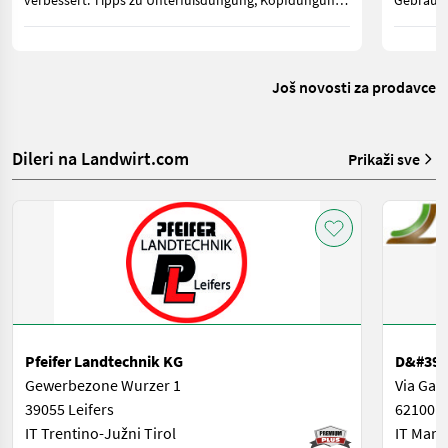
verbessert. Tipps zu Unterfußdüngung, Kopfdüngung
Gebrauch
sowie gesetzlichen Vorgaben für Österreich und
geringer
Deutschland.
zwischen
weiterhin
Još novosti za prodavce
Dileri na Landwirt.com
Prikaži sve
Pfeifer Landtechnik KG
D&#39;
Gewerbezone Wurzer 1
Via Gan
39055 Leifers
62100 M
IT Trentino-Južni Tirol
IT Mark