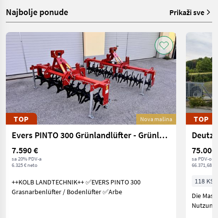
Najbolje ponude
Prikaži sve
TOP
TOP
Nova mašina
Evers PINTO 300 Grünlandlüfter - Grünlandlockerer - Gr
Deutz 
7.590 €
75.000
sa 20% PDV-a
sa PDV-om
6.325 € neto
66.371,68 € 
118 KS/
++KOLB LANDTECHNIK++ ✅EVERS PINTO 300
Grasnarbenlüfter / Bodenlüfter ✅Arbe
Die Masc
Nutzung