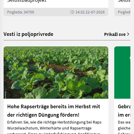
Pogleda: 34700
14:32 22-07-2026
Pogleda:
Vesti iz poljoprivrede
Prikaži sve
Hohe Rapserträge bereits im Herbst mit
Gebrau
der richtigen Düngung fördern!
im ers
Erfahren Sie, wie die richtige Herbstdüngung bei Raps
Das ware
Wurzelwachstum, Winterhärte und Rapserträge
gleichen 