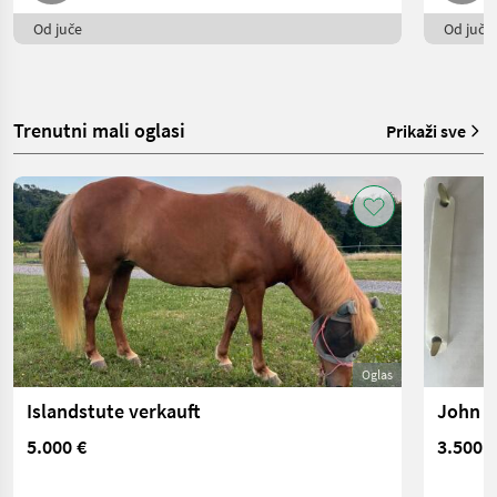
Od juče
Od juče
Trenutni mali oglasi
Prikaži sve
Oglas
Islandstute verkauft
John D
5.000 €
3.500 €