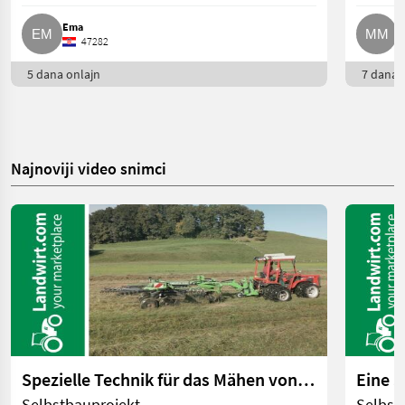
Ema
M
47282
5 dana onlajn
7 dana o
Najnoviji video snimci
Spezielle Technik für das Mähen von Feuchtwiesen | landwirt.com
Selbstbauprojekt
Selbst