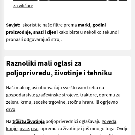
za viličare
Savjet:
Iskoristite naše filtre prema
marki, godini
proizvodnje, snazi i cijeni
kako biste u nekoliko sekundi
pronašli odgovarajući stroj.
Raznoliki mali oglasi za
poljoprivredu, životinje i tehniku
Naši mali oglasi obuhvaćaju sve što vam treba na
gospodarstvu:
građevinske strojeve
,
traktore
,
opremu za
zelenu krmu
,
seoske trgovine
,
stočnu hranu
ili
ogrjevno
drvo
.
Na
tržištu životinja
poljoprivrednici oglašavaju
goveda
,
konje
,
ovce
,
pse
, opremu za životinje i još mnogo toga. Ovdje