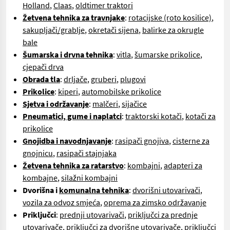
Holland
,
Claas
,
oldtimer traktori
Žetvena tehnika za travnjake
:
rotacijske (roto kosilice)
,
sakupljači/grablje
,
okretači sijena
,
balirke za okrugle
bale
Šumarska i drvna tehnika
:
vitla
,
šumarske prikolice
,
cjepači drva
Obrada tla
:
drljače
,
gruberi
,
plugovi
Prikolice
:
kiperi
,
automobilske prikolice
Sjetva i održavanje
:
malčeri
,
sijačice
Pneumatici, gume i naplatci
:
traktorski kotači
,
kotači za
prikolice
Gnojidba i navodnjavanje
:
rasipači gnojiva
,
cisterne za
gnojnicu
,
rasipači stajnjaka
Žetvena tehnika za ratarstvo
:
kombajni
,
adapteri za
kombajne
,
silažni kombajni
Dvorišna i
komunalna tehnika
:
dvorišni utovarivači
,
vozila za odvoz smjeća
,
oprema za zimsko održavanje
Priključci
:
prednji utovarivači
,
priključci za prednje
utovarivače
,
priključci za dvorišne utovarivače
,
priključci