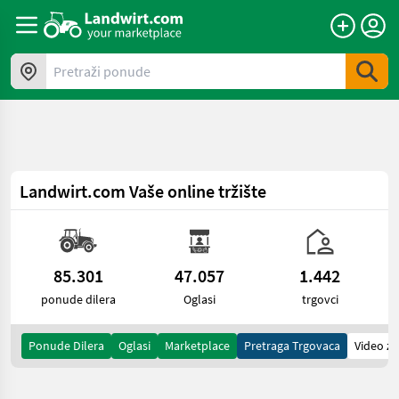
a11y.skipToContent
Pretraži ponude
Landwirt.com
Vaše online tržište
85.301
47.057
1.442
ponude dilera
Oglasi
trgovci
Ponude Dilera
Oglasi
Marketplace
Pretraga Trgovaca
Video za