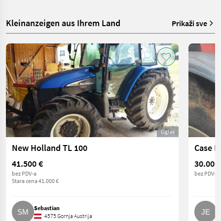
Kleinanzeigen aus Ihrem Land
Prikaži sve
Oglas
New Holland TL 100
Case I
41.500 €
30.000
bez PDV-a
bez PDV-a
Stara cena 41.000 €
Sebastian
J
4575 Gornja Austrija