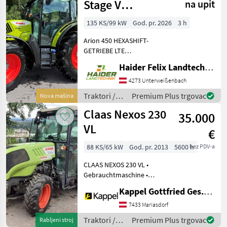
Stage V
na upit
(Standard)
135 KS/99 kW
God. pr. 2026
3 h
Arion 450 HEXASHIFT-
GETRIEBE LTE
Kommunikationsmodul
Haider Felix Landtechnik-Fachbetrieb e.U.
Klimaautomatik
Komfortsitz, Stoff,
4273 Unterweißenbach
niederfrequenzgefedert,
Traktori /
Premium Plus trgovac
Nova mašina
beheizt CLAAS
Claas
Claas Nexos 230
Frontkraftheber 2, 8 t inkl.
35.000
ext
VL
€
88 KS/65 kW
God. pr. 2013
5600 h
bez PDV-a
CLAAS NEXOS 230 VL •
Gebrauchtmaschine •
Baujahr: 2013 •
Kappel Gottfried Ges.m.b.H.
Betriebsstunden: 5.600 h •
4-Zylinder-Motor • 4 Gang
7433 Mariasdorf
Lastschaltung - 3 Gruppen •
Traktori /
Premium Plus trgovac
Rabljeni stroj
40 km/h • PowerShutt