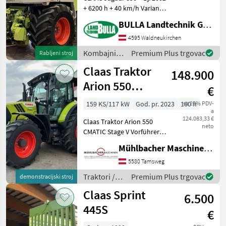
+ 6200 h + 40 km/h Variante
+ Bereifung vorne 800/65
BULLA Landtechnik GmbH
R32 Michelin Mach X Bib +
Bereifung hinten 19.5 R24 +
4595 Waldneukirchen
Klimaanlage und Heizung
Kombajni /
Premium Plus trgovac
Rabljeni stroj
Claas
Claas Traktor
148.900
Arion 550
€
CMATIC Stage V
159 KS/117 kW
God. pr. 2023
160 h
sa 20% PDV-
a
Vorführer
124.083,33 €
Claas Traktor Arion 550
neto
CMATIC Stage V Vorführer -
159PS 4-Zylinder Motor, 4,
Mühlbacher Maschinen GmbH
5l Hubraum (stärkster 4-
Zylinder Motor der Claas-
5580 Tamsweg
Baureihe) - CLAAS
Traktori /
Premium Plus trgovac
demonstracijski stroj
Frontkraftheber
Claas
Claas Sprint
6.500
445S
€