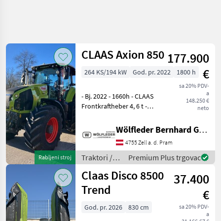
CLAAS Axion 850
177.900
€
264 KS/194 kW
God. pr. 2022
1800 h
sa 20% PDV-
a
- Bj. 2022 - 1660h - CLAAS
148.250 €
Frontkraftheber 4, 6 t -
neto
Frontzapfwelle montiert -
Außenbetätigung für
Wölfleder Bernhard GmbH
Frontkraftheber und
4755 Zell a. d. Pram
Steuergerät vorne - CEBIS
Bedienterminal mit To
Traktori /
Premium Plus trgovac
Rabljeni stroj
Claas
Claas Disco 8500
37.400
Trend
€
God. pr. 2026
830 cm
sa 20% PDV-
a