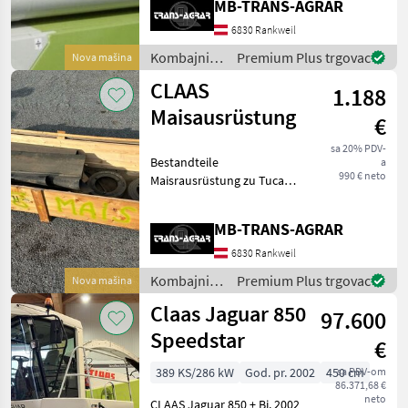
MB-TRANS-AGRAR
Versand möglich. Kombajni
Žitni kombajni (kombajni za
6830 Rankweil
žito)
Kombajni /
Premium Plus trgovac
Nova mašina
Claas
CLAAS
1.188
Maisausrüstung
€
sa 20% PDV-
Bestandteile
a
990 € neto
Maisrausrüstung zu Tucano
Serie 838, Riemenscheiben,
Leitbleche, etc. (keine Siebe
MB-TRANS-AGRAR
vorhanden), Versand
möglich. Kombajni Ostali
6830 Rankweil
kombajni
Kombajni /
Premium Plus trgovac
Nova mašina
Claas
Claas Jaguar 850
97.600
Speedstar
€
389 KS/286 kW
God. pr. 2002
450 cm
sa PDV-om
86.371,68 €
neto
CLAAS Jaguar 850 + Bj. 2002