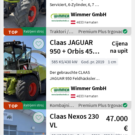
Serviciert, 6-Zylinder, 6, 7 L,
RTK ✅ Der gebrauchte
Wimmer GmbH
CLAAS AXION 870 CMATIC
aus dem Jahr 2016 ist ein
4633 Kematen
richtig starker Allrounder
Traktori /
Premium Plus trgovac
TOP
Rabljeni stroj
für Feld und
Claas
Claas JAGUAR
Cijena
950 + Orbis 450 +
na upit
PICK UP 300 ✅
585 KS/430 kW
God. pr. 2019
1 cm
Der gebrauchte CLAAS
JAGUAR 950 Feldhäcksler
aus dem Jahr 2019 ist die
Wimmer GmbH
perfekte Wahl für
leistungsstarke und
4633 Kematen
wirtschaftliche
Kombajni /
Premium Plus trgovac
TOP
Rabljeni stroj
Erntearbeiten. Mit 2.817
Claas
Claas Nexos 230
Motorstunden un
47.000
VL
€