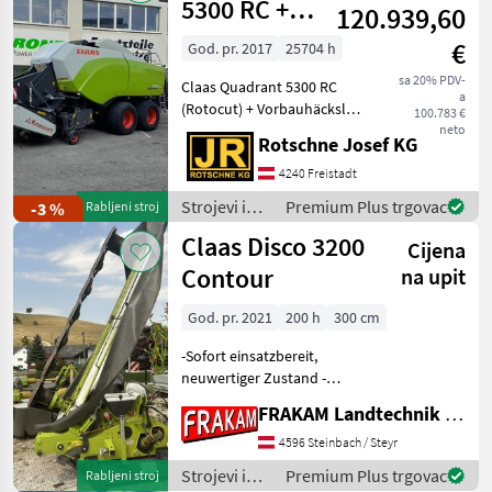
baliranje /
5300 RC +
120.939,60
Claas
Vorbauhäcksler
€
God. pr. 2017
25704 h
sa 20% PDV-
Claas Quadrant 5300 RC
a
(Rotocut) + Vorbauhäcksler
100.783 €
(Baujahr 2017)
neto
Rotschne Josef KG
Großpackenpresse mit
Schneidwerk Rotocut
4240 Freistadt
Schneidwerk mit 25 Messer
Strojevi i
Premium Plus trgovac
-3 %
Rabljeni stroj
Vorbauhäcksler Krassort
oprema za
Claas Disco 3200
Großp
Cijena
travu i
baliranje /
Contour
na upit
Claas
God. pr. 2021
200 h
300 cm
-Sofort einsatzbereit,
neuwertiger Zustand -
Auflagedruck hydraulisch
FRAKAM Landtechnik GmbH
einstellbar -mit
Abstellvorrichtung -
4596 Steinbach / Steyr
Gelenkwelle -Anfahrschutz
Strojevi i
Premium Plus trgovac
Rabljeni stroj
mechanisch -