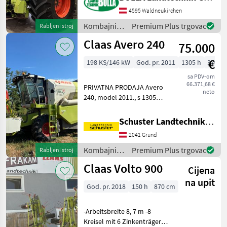
proizvodnje 2002. + 4555
sati rada bubnja + Verzija 40
4595 Waldneukirchen
km/h + Prednje gume
Kombajni /
Premium Plus trgovac
Rabljeni stroj
800/65 R32 Michelin Mach X
Claas
Claas Avero 240
Bib +
75.000
€
198 KS/146 kW
God. pr. 2011
1305 h
370 c
sa PDV-om
66.371,68 €
PRIVATNA PRODAJA Avero
neto
240, model 2011., s 1305
sati rada motora i 882 sata
rada bubnja, spremnikom
Schuster Landtechnik Grund
za žito od 5600 l, 25 km/h,
2041 Grund
klima uređajem,
hidrostatskim pogono
Kombajni /
Premium Plus trgovac
Rabljeni stroj
Claas
Claas Volto 900
Cijena
na upit
God. pr. 2018
150 h
870 cm
-Arbeitsbreite 8, 7 m -8
Kreisel mit 6 Zinkenträger