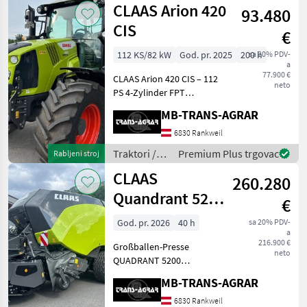
CLAAS Arion 420
Diese Neuma
93.480
CIS
€
112 KS/82 kW
God. pr. 2025
200 h
sa 20% PDV-
a
77.900 €
CLAAS Arion 420 CIS – 112
neto
PS 4-Zylinder FPT
Dieselmotor - 4, 50
MB-TRANS-AGRAR
lt.Hubraum, Baujahr
7/2025, 200 Bstd.,
6830 Rankweil
Fronthydraulik,
Traktori /
Premium Plus trgovac
Rabljeni stroj
Frontzapfwelle,
Claas
CLAAS
Frontbedienung für
260.280
Fronthydra
Quandrant 5200
€
FC Tandem
God. pr. 2026
40 h
sa 20% PDV-
a
EVOLUTION mit
216.900 €
Großballen-Presse
Vorbauhäc
neto
QUADRANT 5200
EVOLUTION FC Tandem
MB-TRANS-AGRAR
J3101488 Pickup mit
POWER FEEDING SYSTEM
6830 Rankweil