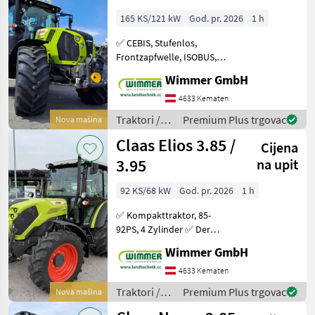
165 KS/121 kW
God. pr. 2026
1 h
✅ CEBIS, Stufenlos,
Frontzapfwelle, ISOBUS,
50km/h ✅ Dieser neue
Wimmer GmbH
Claas Arion 630 CMATIC
CEBIS Traktor bietet mit
4633 Kematen
seinem stufenlosen CMATIC
Traktori /
Premium Plus trgovac
Nova mašina
Getriebe und einer Viel
Claas
Claas Elios 3.85 /
Cijena
3.95
na upit
92 KS/68 kW
God. pr. 2026
1 h
✅ Kompakttraktor, 85-
92PS, 4 Zylinder ✅ Der
neue CLAAS ELIOS 3.85 /
Wimmer GmbH
3.95 überzeugt durch
kompakte Bauweise, starke
4633 Kematen
Leistung und hohen
Traktori /
Premium Plus trgovac
Nova mašina
Komfort. Als Neumaschine
Claas
ist