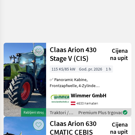
Claas Arion 430
Cijena
Stage V (CIS)
na upit
115 KS/85 kW
God. pr. 2026
1 h
✅ Panoramic Kabine,
Frontzapfwelle, 4-Zylinder
✅ Dieser neue Claas Arion
Wimmer GmbH
430 Traktor bietet eine
hervorragende
4633 Kematen
Kombination aus
Traktori /
Premium Plus trgovac
Rabljeni stroj
fortschrittlicher Technik
Claas
Claas Arion 630
und herau
Cijena
CMATIC CEBIS
na upit