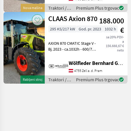
Frontkraftheber 2, 8 t inkl.
externer
Traktori /
Premium Plus trgovac
Nova mašina
Claas
CLAAS Axion 870
188.000
€
295 KS/217 kW
God. pr. 2023
1032 h
sa 20% PDV-
a
AXION 870 CMATIC Stage V -
156.666,67 €
Bj. 2023 - ca.1032h - 600/70
neto
R30 VF CTIC Michelin
Axiobib 2 / Festfelge / breite
Wölfleder Bernhard GmbH
Spur - 710/70 R42 VF CTIC
4755 Zell a. d. Pram
Michelin Axiobib 2 /
Festfelge
Traktori /
Premium Plus trgovac
Rabljeni stroj
Claas