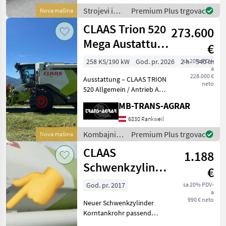
(PFS), Aufnahmebreite 2.35
Strojevi i
Premium Plus trgovac
Nova mašina
m Tasträder für Pickup,
oprema za
CLAAS Trion 520
pendelnd und hydr
273.600
travu i
baliranje /
Mega Austattung
€
Claas
*New*
258 KS/190 kW
God. pr. 2026
2 h
sa 20% PDV-
540 cm
a
Schneidwerk
228.000 €
Ausstattung – CLAAS TRION
Opt
neto
520 Allgemein / Antrieb APS
WALKER Mähdrescher
MB-TRANS-AGRAR
Motor: 190 kW / 258 PS
(Stage V) DYNAMIC POWER
6830 Rankweil
Leistungssteuerung
Kombajni /
Premium Plus trgovac
Nova mašina
Hydrostatischer Fahrantrie
Claas
CLAAS
1.188
Schwenkzylinder
€
Auslaufrohr
God. pr. 2017
sa 20% PDV-
a
Korntank Tucano
990 € neto
Neuer Schwenkzylinder
Korntankrohr passend
Tucano 420 oder 430