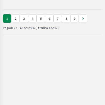
Claas
1
2
3
4
5
6
7
8
9
Pogodak
1
-
48
od
2986
(Stranica 1 od 63)