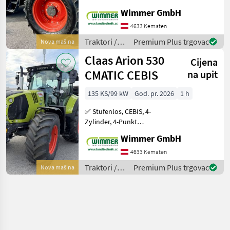
Frontkraftheber ✅ Der
Wimmer GmbH
neue Claas Axos 3.105 ist
ein wendiger und
4633 Kematen
kraftvoller Standard -
Traktori /
Premium Plus trgovac
Nova mašina
Traktor der neuen
Claas
Claas Arion 530
Generation. M
Cijena
CMATIC CEBIS
na upit
135 KS/99 kW
God. pr. 2026
1 h
✅ Stufenlos, CEBIS, 4-
Zylinder, 4-Punkt
Kabinenfederung ✅ Der
Wimmer GmbH
neue Claas Arion 550
CMATIC CBIS Traktor mit
4633 Kematen
stufenlosem Getriebe ist
Traktori /
Premium Plus trgovac
Nova mašina
die perfekte Wahl für alle, di
Claas