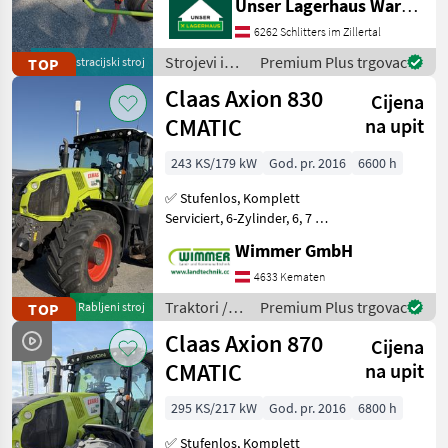
Unser Lagerhaus Warenhandelsges.m.b.H.
Marketplace
trgovaca
oglasi
Kreisel mit je 6
6262 Schlitters im Zillertal
Zinkenträgern -
Kreiseldurchmesser 1, 50 m
Strojevi i
Premium Plus trgovac
TOP
demonstracijski stroj
oprema za
Claas Axion 830
Cijena
travu i
baliranje /
CMATIC
na upit
Claas
243 KS/179 kW
God. pr. 2016
6600 h
✅ Stufenlos, Komplett
Serviciert, 6-Zylinder, 6, 7 L,
RTK ✅ Der gebrauchte
Wimmer GmbH
CLAAS AXION 830 CMATIC
aus dem Jahr 2016 ist ein
4633 Kematen
richtig starker Allrounder
Traktori /
Premium Plus trgovac
TOP
Rabljeni stroj
für Feld und
Claas
Claas Axion 870
Cijena
CMATIC
na upit
295 KS/217 kW
God. pr. 2016
6800 h
✅ Stufenlos, Komplett