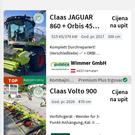
pretragu
Claas JAGUAR
Cijena
Kategorija
Država
Filtri
1
860 + Orbis 450 +
na upit
PICK UP 300 ✅
Prikaži
515 KS/379 kW
God. pr. 2017
300 cm
TRENUTNA
Poništi
2.986
STAZA
rezultata
Komplett Durchrepariert!
Claas
(Verschleißteile) ✅ + ORBIS
450 + PICK UP 300 ✅ ✅ V-
Wimmer GmbH
ODABERITE
Classic 28, 2.500
KATEGORIJU
Häckslerstunden,
4633 Kematen
Klimaautomatik ✅ Der
Kombajni /
Premium Plus trgovac
TOP
Rabljeni stroj
Poljoprivredna tehnika
2.820
gebrauchte CLAAS JAGUAR
Claas
Claas Volto 900
86
Cijena
Izgradnja
165
na upit
God. pr. 2026
870 cm
Ostalo
1
Vorführgerät - Wender für 3-
Punkt-Anhängung, Kat. II -
MARKETPLACE
Arbeitsbreite 8, 70 m -
Ponude
Mali
Antrieb 540 U/min - 8