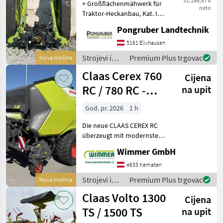
31.166,67 €
+ Großflächenmähwerk für
neto
Traktor-Heckanbau, Kat. III
+ Arbeitsbreite 8, 30 m +
Pongruber Landtechnik
Hauptrahmen
schwerpunktoptimiert
5161 Elixhausen
durch schräg nach hinten
Strojevi i
Premium Plus trgovac
Nova mašina
angeordnete Ausleger + Ni
oprema za
Claas Cerex 760
Cijena
travu i
baliranje /
RC / 780 RC -
na upit
Claas
Rundballenpresse
God. pr. 2026
1 h
Die neue CLAAS CEREX RC
überzeugt mit modernster
Pressentechnik, hoher
Wimmer GmbH
Durchsatzleistung und
erstklassiger Ballenqualität.
4633 Kematen
Die leistungsstarke
Strojevi i
Premium Plus trgovac
Nova mašina
MULTIFLOW HD Pickup, d
oprema za
Claas Volto 1300
Cijena
travu i
baliranje /
TS / 1500 TS
na upit
Claas