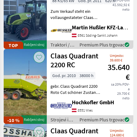
88 KS/65 kW
God. pr. 2011
620 h
sa PDV-om
41.592,92 €
neto
Zum Verkauf steht ein
vollausgestateter Claas
Nexos 230VL in sehr gutem
Martin Hußler KFZ-Landtechnik
Zustand! • Vollausstattung •
Neu Bereift • 620
8561 Söding-Sankt Johann
Betriebsstunden •
Traktori /
Premium Plus trgovac
TOP
Rabljeni stroj
Frontkraftheber •
Claas
Claas Quadrant
Umjesto:
39.600 €
2200 RC
35.640
€
God. pr. 2010
38000 h
sa 20% PDV-
gebr. Class Quadrant 2200
a
Roto Cut schöner Zustand
29.700 €
funktioniert einwandfrei
neto
Hochkofler GmbH
Verkauf im Kundenauftrag
Besichtigung nur nach telef.
8551 Wies
Voranmeldung möglich
Strojevi i
Premium Plus trgovac
-10 %
Rabljeni stroj
Komora
oprema za
Claas Quadrant
Umjesto:
travu i
124.680 €