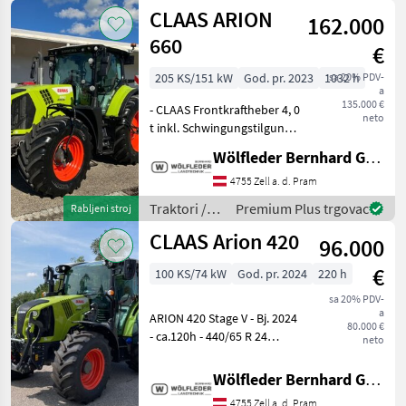
oprema za
CLAAS ARION
Mittenaufhängung
162.000
travu i
baliranje /
660
€
Claas
205 KS/151 kW
God. pr. 2023
1032 h
sa 20% PDV-
a
135.000 €
- CLAAS Frontkraftheber 4, 0
neto
t inkl. Schwingungstilgung -
Frontzapfwelle 1.000 U/min
Wölfleder Bernhard GmbH
- Elektronische
Lageregelung für
4755 Zell a. d. Pram
Frontkraftheber -
Traktori /
Premium Plus trgovac
Rabljeni stroj
Verstärkungsrahmen
Claas
CLAAS Arion 420
Getriebe, M
96.000
€
100 KS/74 kW
God. pr. 2024
220 h
sa 20% PDV-
a
ARION 420 Stage V - Bj. 2024
80.000 €
- ca.120h - 440/65 R 24
neto
Standardreifen / Festfelge -
540/65 R 34 Standardreifen
Wölfleder Bernhard GmbH
/ Festfelge - CLAAS
4755 Zell a. d. Pram