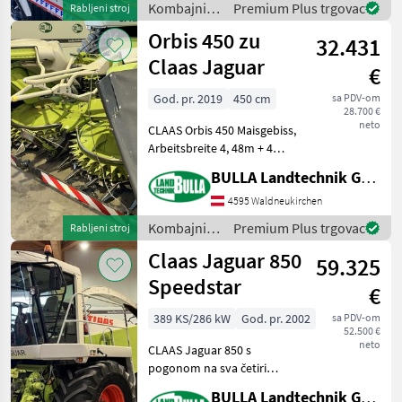
Kombajni /
Premium Plus trgovac
Rabljeni stroj
Claas
Orbis 450 zu
32.431
Claas Jaguar
€
God. pr. 2019
450 cm
sa PDV-om
28.700 €
neto
CLAAS Orbis 450 Maisgebiss,
Arbeitsbreite 4, 48m + 4
Transportscheiben mit
BULLA Landtechnik GmbH
gleichläufigen
Messerscheiben + 2
4595 Waldneukirchen
Einspeisetrommeln + Bj.
Kombajni /
Premium Plus trgovac
Rabljeni stroj
2019 + Transportschutz + La
Claas
Claas Jaguar 850
59.325
Speedstar
€
389 KS/286 kW
God. pr. 2002
sa PDV-om
52.500 €
neto
CLAAS Jaguar 850 s
pogonom na sva četiri
kotača + Godina
BULLA Landtechnik GmbH