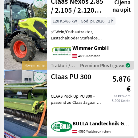
Claas Nexos 2.85
Cijena
/ 2.105 / 2.120
na upit
Stufenlos
120 KS/88 kW
God. pr. 2026
1 h
✅ Wein/Ostbautraktor,
Lastschalt oder Stufenlos,
85-120PS ✅ Der CLAAS
Wimmer GmbH
Nexos 2 ist die perfekte
Lösung für Weinbau,
4633 Kematen
Obstbau und enge
Traktori /
Premium Plus trgovac
Nova mašina
Einsatzbereiche. Mit
Claas
Claas PU 300
verschied
5.876
€
CLAAS Pock Up PU 300 +
sa PDV-om
5.200 € neto
passend zu Claas Jaguar +
Einzugschnecke + Tasträder
+ Rollenniederhalter +
mittleres Tastrad Tip
BULLA Landtechnik GmbH
hedera/ adaptera: Pick-up,
4595 Waldneukirchen
Fiksno, : Fi