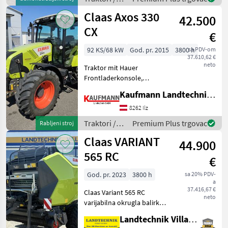
Endgeschwindigkeit, min.
Claas
Claas Axos 330
42.500
CX
€
92 KS/68 kW
God. pr. 2015
3800 h
sa PDV-om
37.610,62 €
neto
Traktor mit Hauer
Frontladerkonsole,
Kreuzhebel, Luftsitz, Pogon:
Kaufmann Landtechnik GmbH
Pogon na sve kotače (4x4),
Mehanička transmisija/
8262 Ilz
mjenjač, Platforma: Niska
Traktori /
Premium Plus trgovac
Rabljeni stroj
kabina, Broj obrtaja prikl
Claas
Claas VARIANT
44.900
565 RC
€
God. pr. 2023
3800 h
sa 20% PDV-
a
37.416,67 €
Claas Variant 565 RC
neto
varijabilna okrugla balirka
za bale promjera od 0, 9 do
Landtechnik Villach GmbH
1, 6 m, sakupljač širine 210