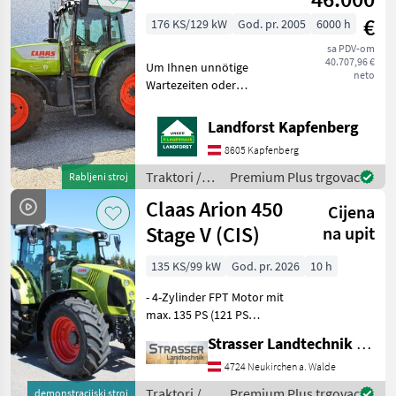
€
176 KS/129 kW
God. pr. 2005
6000 h
sa PDV-om
40.707,96 €
Um Ihnen unnötige
neto
Wartezeiten oder
Wegstrecken zu ersparen,
bitten wir Sie um vorherige
Landforst Kapfenberg
Kontaktaufnahme, falls Sie
8605 Kapfenberg
eine unserer Maschinen
besichtigen bzw. Probe fahr
Traktori /
Premium Plus trgovac
Rabljeni stroj
Claas
Claas Arion 450
Cijena
Stage V (CIS)
na upit
135 KS/99 kW
God. pr. 2026
10 h
- 4-Zylinder FPT Motor mit
max. 135 PS (121 PS
Nennleistung), max. 573
Strasser Landtechnik GmbH
Nm, 4, 5 l Hubraum -
HEXASHIFT Sechsfach-
4724 Neukirchen a. Walde
Lastschaltgetriebe, 40 km/h
Traktori /
Premium Plus trgovac
demonstracijski stroj