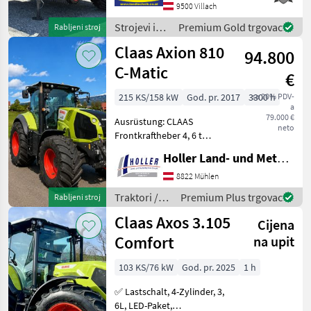
cm s kotačima za mjerenje,
9500 Villach
zračne kočnice, automatsko
Strojevi i
Premium Gold trgovac
Rabljeni stroj
podmazi
oprema za
Claas Axion 810
94.800
travu i
baliranje /
C-Matic
€
Claas
215 KS/158 kW
God. pr. 2017
3300 h
sa 20% PDV-
a
79.000 €
Ausrüstung: CLAAS
neto
Frontkraftheber 4, 6 t
(CEBIS) Außenbetätigung
Holler Land- und Metalltechnik GmbH.
für Frontkraftheber 3-Punkt
Gussgewicht
8822 Mühlen
Frontzapfwelle (mit
Traktori /
Premium Plus trgovac
Rabljeni stroj
Frontkraftheber) CEBIS
Claas
Claas Axos 3.105
Bedientermina
Cijena
Comfort
na upit
103 KS/76 kW
God. pr. 2025
1 h
✅ Lastschalt, 4-Zylinder, 3,
6L, LED-Paket,