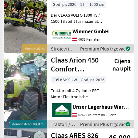
God. pr. 2026
1 h
1500 cm
Der CLAAS VOLTO 1300 TS /
1500 TS steht für maximale
Schlagkraft, perfekte
Wimmer GmbH
Futterverteilung und
höchste Effizienz in der
4633 Kematen
Grünlandernte. Mit seiner
Strojevi i
Premium Plus trgovac
Nova mašina
großen Arbeitsbrei
oprema za
Claas Arion 450
Cijena
travu i
baliranje /
Comfort
na upit
Claas
Vorführer
135 KS/99 kW
God. pr. 2026
Traktor mit 4-Zylinder FPT
Motor Elektronische
Wendeschaltung
Unser Lagerhaus Warenhandelsges.m.b.H.
REVERSHIFT , HEXASHIFT
Getriebe 40 km/h
6262 Schlitters im Zillertal
Hydrauliksystem Load-
Traktori /
Premium Plus trgovac
demonstracijski stroj
Sensing (110 l/min)
Claas
Claas ARES 826
Vorderachse PROA
46.000