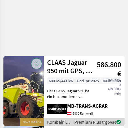
CLAAS Jaguar
586.800
950 mit GPS, NIR
€
Sensor, PickUp
600 KS/441 kW
God. pr. 2025
190 h
sa 20% PDV-
750 cm
a
und 10 Re
489.000 €
Der CLAAS Jaguar 950 ist
neto
ein hochmoderner
Feldhäcksler der neuesten
MB-TRANS-AGRAR
Generation, der im Juli
2025 gebaut wurde und
6830 Rankweil
bisher nur 80
Kombajni /
Premium Plus trgovac
Nova mašina
Betriebsstunden aufweist.
Claas