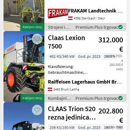
und Durchmesser 150 cm -
Pralltuch zur
FRAKAM Landtechnik GmbH
Randstreubegrenzung,
4596 Steinbach / Steyr
hydraulische Schwenkung -
Tastrad am Dreipunkt-Bock
Strojevi i
Premium Plus trgovac
Rabljeni stroj
oprema za
Claas Lexion
312.000
travu i
baliranje /
7500
€
Claas
462 KS/340 kW
God. pr. 2023
1500 h
sa 20% PDV-
a
260.000 €
Klassifizierung:
neto
Gebrauchtmaschine;
DEF/AD BLUE: Ja;
Raiffeisen Lagerhaus GmbH Bruck/Leitha
Abgelesene
Trommelstunden: 743;
2460 Bruck/Leitha
Geerntete Fläche: 2400;
Kombajni /
Premium Plus trgovac
Rabljeni stroj
Höchstgeschwindigkeit
Claas
CLAAS Trion 520
(km/h): 30; Art des
202.800
Dreschsystems:
rezna jedinica
€
(opcionalno -
258 KS/190 kW
God. pr. 2025
150 h
sa 20% PDV-
540 cm