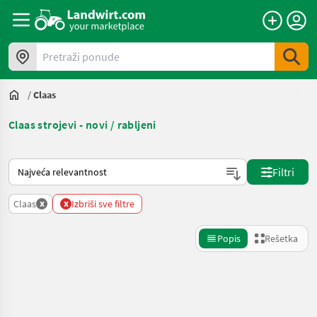
Pretraži ponude
/
Claas
Claas strojevi - novi / rabljeni
Tako se sortira na Landwirt.com
Filtri
x
x
Claas
Izbriši sve filtre
Popis
Rešetka
Precizirajte