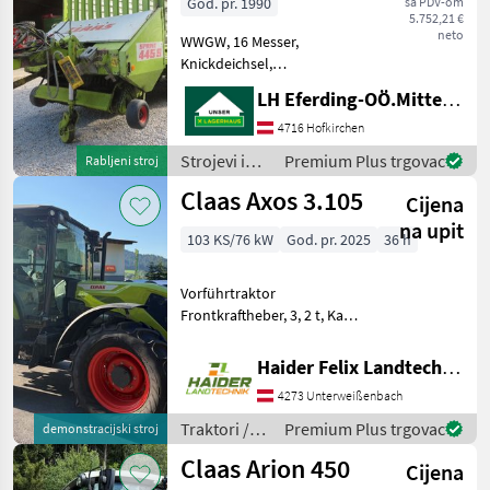
God. pr. 1990
sa PDV-om
5.752,21 €
neto
WWGW, 16 Messer,
Knickdeichsel,
Dosierwalzen,
LH Eferding-OÖ.Mitte, Landtechnik Hofkirchen
Druckluftanlage Broj
osovina: Tandem prikolica,
4716 Hofkirchen
Tandem osovina, Grubi
Strojevi i
Premium Plus trgovac
Rabljeni stroj
pod, Pregibna poteznica,
oprema za
Claas Axos 3.105
Stražnji poklopac,
Cijena
travu i
Pneumatska
baliranje /
na upit
103 KS/76 kW
God. pr. 2025
36 h
Claas
Vorführtraktor
Frontkraftheber, 3, 2 t, Kat.
2 Frontzapfwelle 1.000
U/min 1
Haider Felix Landtechnik-Fachbetrieb e.U.
Motordrehzahlspeicher
4273 Unterweißenbach
SMART STOP Regelung des
Heckkrafthebers,
Traktori /
Premium Plus trgovac
demonstracijski stroj
elektronisch Unte
Claas
Claas Arion 450
Cijena