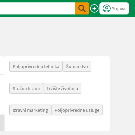
Prijava
Poljoprivredna tehnika
Šumarstvo
Stočna hrana
Tržište životinja
Izravni marketing
Poljoprivredne usluge