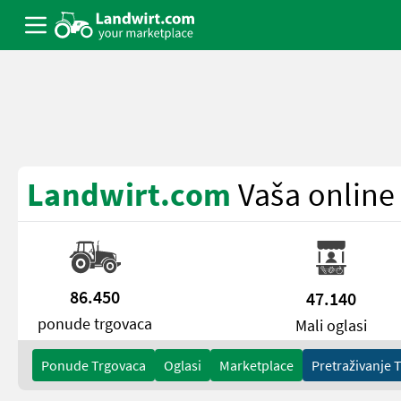
a11y.skipToContent
Landwirt.com
Vaša online 
86.450
47.140
ponude trgovaca
Mali oglasi
Ponude Trgovaca
Oglasi
Marketplace
Pretraživanje 