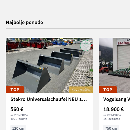
Najbolje ponude
TOP
TOP
Nova mašina
Stekro Universalschaufel NEU 120 - 240 cm
560 €
18.900 €
sa 20% PDV-a
sa 20% PDV-a
466,67 € neto
15.750 € neto
120 cm
750 cm