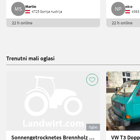
Martin
nico
4725 Gornja Austrija
4363 
22 h online
22 h online
Trenutni mali oglasi
Oglas
Sonnengetrocknetes Brennholz 25 cm