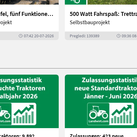
Eine Schaufel, fünf Funktionen - innovatives Selbstbauprojekt | landwirt.com
ojekt
Selbstbauprojekt
07:42 20-07-2026
Pregledi: 139389
09:36 08
aktoren: 9.892
Zulassungen: 423 neue