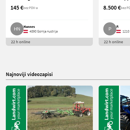
145 €
8.500 €
bez PDV-a
bez P
Hannes
P.
4890 Gornja Austrija
1210
22 h online
22 h online
Najnoviji videozapisi