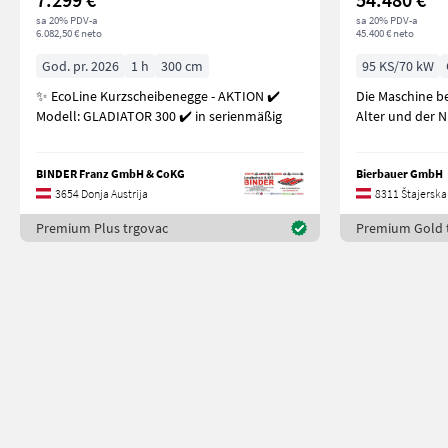
sa 20% PDV-a
sa 20% PDV-a
6.082,50 € neto
45.400 € neto
God. pr. 2026
1 h
300 cm
95 KS/70 kW
✨ EcoLine Kurzscheibenegge - AKTION ✔️
Die Maschine b
Modell: GLADIATOR 300 ✔️ in serienmäßig
Alter und der 
BINDER Franz GmbH & CoKG
Bierbauer GmbH
3654 Donja Austrija
8311 Štajerska
Premium Plus trgovac
Premium Gold 