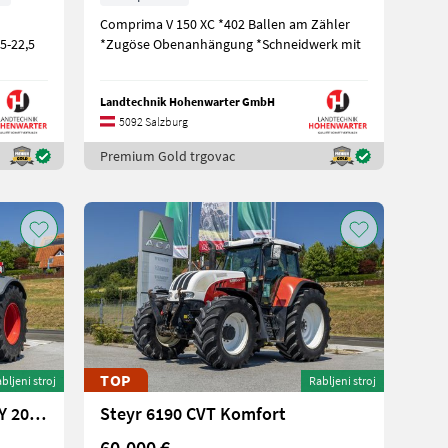
Comprima V 150 XC *402 Ballen am Zähler
5-22,5
*Zugöse Obenanhängung *Schneidwerk mit
Landtechnik Hohenwarter GmbH
5092 Salzburg
Premium Gold trgovac
TOP
bljeni stroj
Rabljeni stroj
Fendt 942 Vario ProfiPlus (MY 2020)
Steyr 6190 CVT Komfort
60.000 €