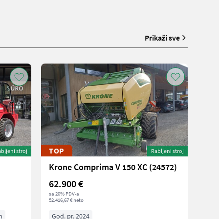
Prikaži sve
TOP
bljeni stroj
Rabljeni stroj
Krone Comprima V 150 XC (24572)
62.900 €
sa 20% PDV-a
52.416,67 € neto
h
God. pr. 2024