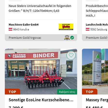
Neue Stekro Universalschaufel in folgenden
Produktbeschr
Größen: * B/H/T: 120x70x64cm; 0,43
Schleppschlauch Un
mich, I
Maschinen Gailer GmbH
Landtechnik Ho
9640 Koruška
5092 Salzburg
Premium Gold trgovac
Premium Gold 
TOP
TOP
Rabljeni stroj
Sonstige EcoLine Kurzscheibenegge GLADIATOR 300
Massey Fer
7.299 €
54.480 €