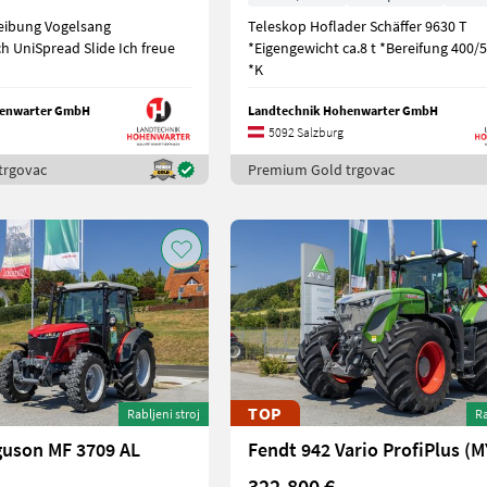
eibung Vogelsang
Teleskop Hoflader Schäffer 9630 T
iSpread Slide Ich freue
*Eigengewicht ca.8 t *Bereifung 400/5
*K
henwarter GmbH
Landtechnik Hohenwarter GmbH
5092 Salzburg
trgovac
Premium Gold trgovac
TOP
Rabljeni stroj
Ra
guson MF 3709 AL
322.800 €