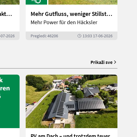
500 Watt Fahrspaß: Trettraktoren mit E-Antrieb | landwirt.com
Mehr Gutfluss, weniger Stillstand: Die neue Kemper Pickup im Einsatz | landwirt.com
Mehr Power für den Häcksler
-07-2026
Pregledi: 46206
13:03 17-06-2026
Prikaži sve
PV am Dach – und trotzdem teuer