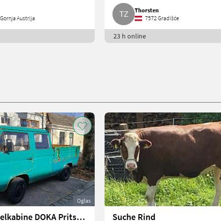
Thorsten
Gornja Austrija
7572 Gradišće
23 h online
Oglas
VW T3 Doppelkabine DOKA Pritsche PKW
Suche Rind