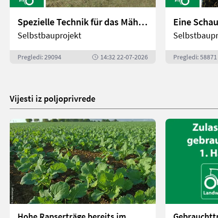
Spezielle Technik für das Mähen von Feuchtwiesen | landwirt.com
Selbstbauprojekt
Selbstbaupr
Pregledi: 29094
14:32 22-07-2026
Pregledi: 58871
Vijesti iz poljoprivrede
Hohe Rapserträge bereits im
Gebrauchttr