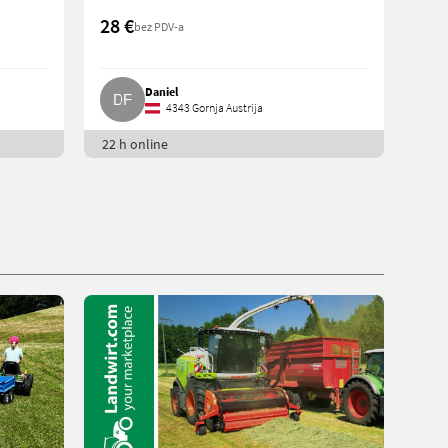
28 €
bez PDV-a
Daniel
4343 Gornja Austrija
22 h online