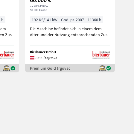
sa 20% PDV-a
50.000 € neto
 h
192 KS/141 kW
God. pr. 2007
11360 h
 dem
Die Maschine befindet sich in einem dem
den Zus
Alter und der Nutzung entsprechenden Zus
Bierbauer GmbH
8311 Štajerska
Premium Gold trgovac