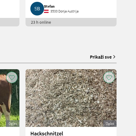
Stefan
3533 Donja Austrija
23 h online
Prikaži sve
Oglas
Oglas
Hackschnitzel