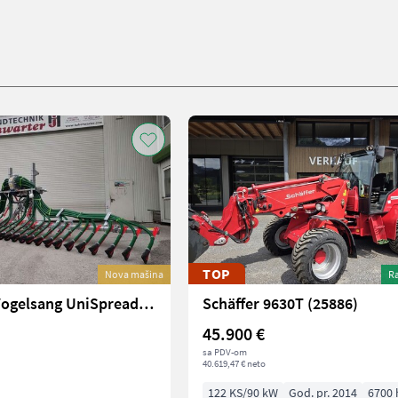
TOP
Nova mašina
Ra
Vogelsang Vogelsang UniSpread Slide 7,5m (14546)
Schäffer 9630T (25886)
45.900 €
sa PDV-om
40.619,47 € neto
122 KS/90 kW
God. pr. 2014
6700 