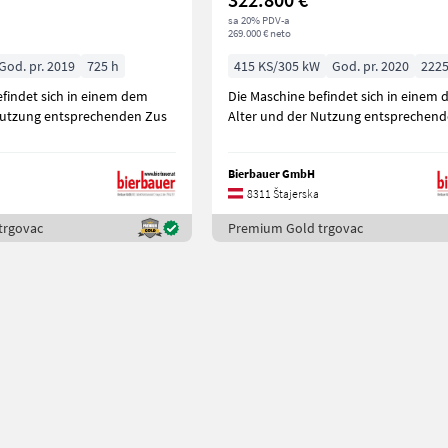
sa 20% PDV-a
269.000 € neto
God. pr. 2019
725 h
415 KS/305 kW
God. pr. 2020
2225
efindet sich in einem dem
Die Maschine befindet sich in einem
Nutzung entsprechenden Zus
Alter und der Nutzung entsprechen
Bierbauer GmbH
8311 Štajerska
trgovac
Premium Gold trgovac