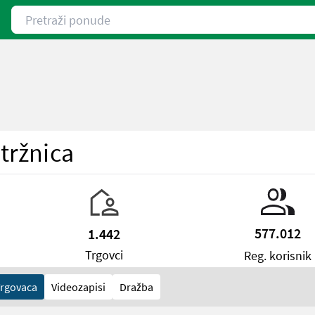
Pretraži ponude
tržnica
577.012
1.442
Trgovci
Reg. korisnik
Trgovaca
Videozapisi
Dražba