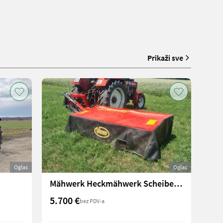
Prikaži sve
Oglas
Oglas
Mähwerk Heckmähwerk Scheibenmähwerk Vicon Extra 122
5.700 €
bez PDV-a