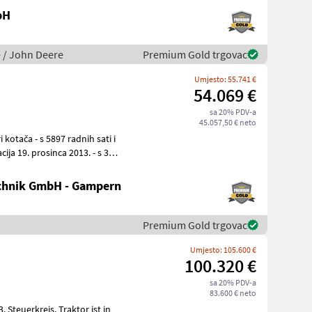
bH
je / John Deere
Premium Gold trgovac
Umjesto: 55.741 €
54.069 €
sa 20% PDV-a
45.057,50 € neto
chnik GmbH - Gampern
Premium Gold trgovac
Umjesto: 105.600 €
100.320 €
sa 20% PDV-a
83.600 € neto