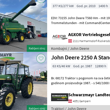
377 KS/277 kW
God. pr. 2010
1400 h
EDV: 73155 John Deere T560 Hm - mit 1978 Motorstunden - mit 1400
Trommelstunden - mit CommandCenter - mit AHK hinten - mit
Multikuppler - mit Hillmaster
AGXOR Vertriebsgesel
2111 Harmannsdorf-Rückersdo
Kombajni / John Deere
Rabljeni stroj
John Deere 2250 A Sta
63 KS/46 kW
God. pr. 1987
12890 h
Br. 68172 Traktor s pogonom na sva četiri kotača - s 12.890 radnih sati i
godinom proizvodnje 1987. - s 540/1000 PTO - s 8 brzina naprijed i 4
brzine unatrag - s
Schwarzmayr Landte
4851 Gampern
Traktori / John Deere
Rabljeni stroj