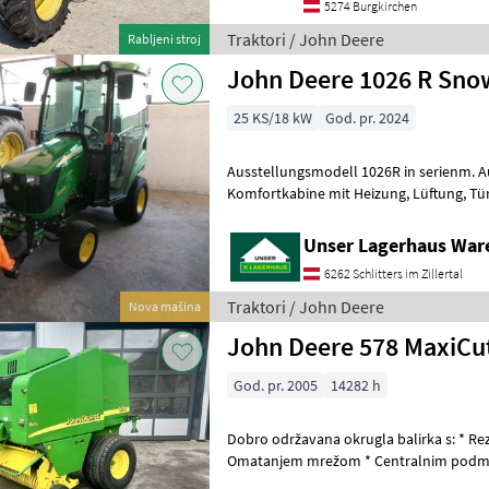
5274 Burgkirchen
Traktori / John Deere
Rabljeni stroj
John Deere 1026 R Sno
25 KS/18 kW
God. pr. 2024
Ausstellungsmodell 1026R in serienm. Ausführung, zusätzlich mit
Komfortkabine mit Heizung, Lüftung, Türen Frontscheibenwischer mit
Waschanlage mech. gefederter Sitz
Unser Lagerhaus War
6262 Schlitters im Zillertal
Traktori / John Deere
Nova mašina
John Deere 578 MaxiCu
God. pr. 2005
14282 h
Dobro održavana okrugla balirka s: * Re
Omatanjem mrežom * Centralnim podma
kardanskim vratilom * Jednostavnim u