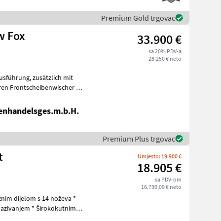
Premium Gold trgovac
w Fox
33.900 €
sa 20% PDV-a
28.250 € neto
enhandelsges.m.b.H.
Premium Plus trgovac
t
Umjesto: 19.900 €
18.905 €
sa PDV-om
16.730,09 € neto
znim dijelom s 14 noževa *
zivanjem * Širokokutnim
prav