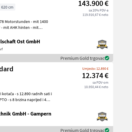
143.900 €
620 cm
sa 20% PDV-a
119.916,67 € neto
lschaft Ost GmbH
rf
Premium Gold trgovac
ndard
Umjesto: 12.890 €
12.374 €
sa PDV-om
10.950,44 € neto
chnik GmbH - Gampern
Premium Gold trgovac