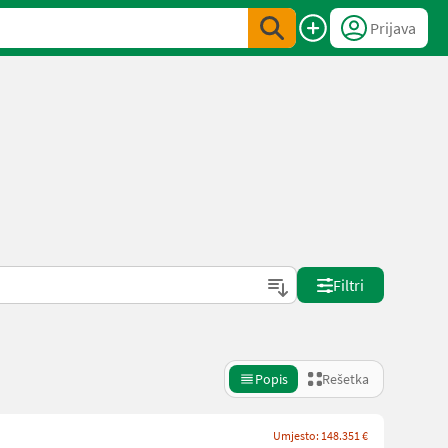
Prijava
Filtri
Popis
Rešetka
Umjesto: 148.351 €