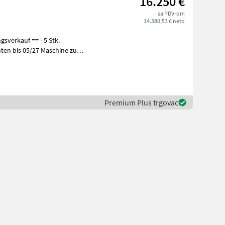
16.250 €
sa PDV-om
14.380,53 € neto
sverkauf == - 5 Stk.
05/27 Maschine zu
Premium Plus trgovac