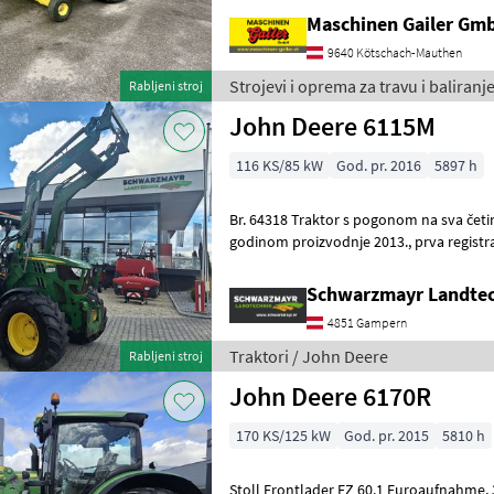
Maschinen Gailer Gm
9640 Kötschach-Mauthen
Strojevi i oprema za travu i baliran
Rabljeni stroj
John Deere 6115M
116 KS/85 kW
God. pr. 2016
5897 h
Br. 64318 Traktor s pogonom na sva četiri kotača - s 5897 radnih sati i
godinom proizvodnje 2013., prva registracija 19. prosinca 2013. - s 3
dvostruko djelujuća
Schwarzmayr Landte
4851 Gampern
Traktori / John Deere
Rabljeni stroj
John Deere 6170R
170 KS/125 kW
God. pr. 2015
5810 h
Stoll Frontlader FZ 60.1 Euroaufnahme, 3. Steuerkreis, Traktor ist in