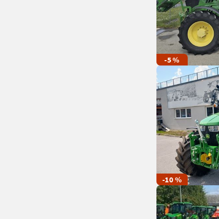
-5 %
-10 %