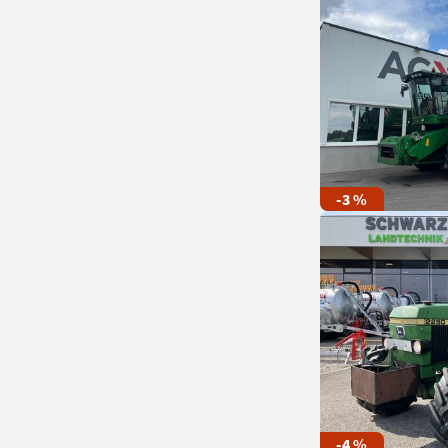
-3 %
-4 %