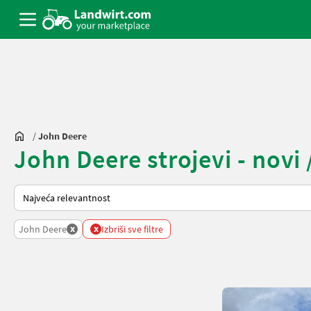
/
John Deere
John Deere strojevi - novi 
Tako se sortira na Landwirt.com
x
x
John Deere
Izbriši sve filtre