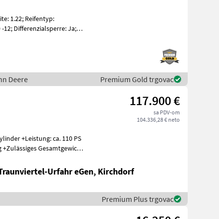
te: 1.22; Reifentyp:
12; Differenzialsperre: Ja;
John Deere
Premium Gold trgovac
117.900 €
sa PDV-om
104.336,28 € neto
 ca. 110 PS
Traunviertel-Urfahr eGen, Kirchdorf
Premium Plus trgovac