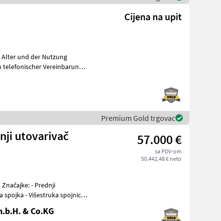
Cijena na upit
m Alter und der Nutzung
telefonischer Vereinbarung
Premium Gold trgovac
nji utovarivač
57.000 €
sa PDV-om
50.442,48 € neto
i
 spojka - Višestruka spojnica
.b.H. & Co.KG