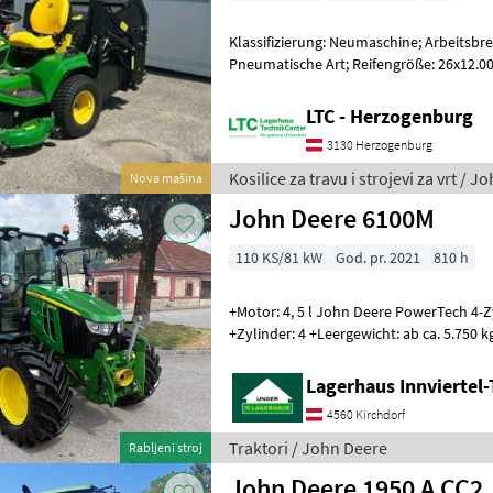
Klassifizierung: Neumaschine; Arbeitsbrei
Pneumatische Art; Reifengröße: 26x12.00 -
Weitere Maschinenmerkmale: Zum Ver
LTC - Herzogenburg
3130 Herzogenburg
Kosilice za travu i strojevi za vrt / 
Nova mašina
John Deere 6100M
110 KS/81 kW
God. pr. 2021
810 h
+Motor: 4, 5 l John Deere PowerTech 4-Zylinder +Leistung:
+Zylinder: 4 +Leergewicht: ab ca. 5.750 kg +Zulässiges Gesamtgewicht:
10.450 kg De
Lagerhaus Innviertel-
4560 Kirchdorf
Traktori / John Deere
Rabljeni stroj
John Deere 1950 A CC2