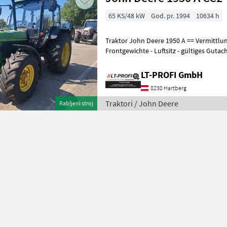
65 KS/48 kW
God. pr. 1994
10634 h
Traktor John Deere 1950 A == Vermittlung
Frontgewichte - Luftsitz - gültiges Gutachten bis 
besichtigen bei #LT-Profi Gmb
LT-PROFI GmbH
8230 Hartberg
Traktori / John Deere
Rabljeni stroj