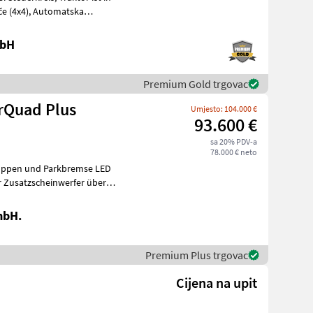
mbH
Premium Gold trgovac
rQuad Plus
Umjesto: 104.000 €
93.600 €
sa 20% PDV-a
78.000 € neto
ruppen und Parkbremse LED
 Zusatzscheinwerfer über
mbH.
Premium Plus trgovac
Cijena na upit