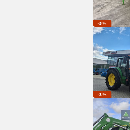
-5 %
-3 %