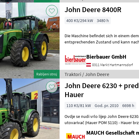
John Deere 8400R
400 KS/294 kW
3480 h
Die Maschine befindet sich in einem de
entsprechenden Zustand und kann nach 
gerne vor Ort besichtigt und geprüft we
Bierbauer GmbH
8311 Markt Hartmannsdorf
Traktori / John Deere
Rabljeni stroj
John Deere 6230 + pred
Hauer
110 KS/81 kW
God. pr. 2010
6698 h
Ovdje se nudi vrlo lijep John Deere 6230. Značajke: - Prednj
utovarivač (Hauer POM S110) - Hauer brza
- Jednoručni upravljački ventil
MAUCH Gesellschaft m