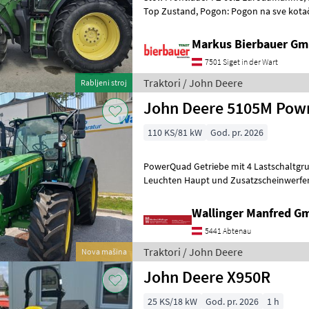
Top Zustand, Pogon: Pogon na sve kotače (4x4), Automatska
transmisija/ mjenjač, Platforma: Ka
Markus Bierbauer G
7501 Siget in der Wart
Traktori / John Deere
Rabljeni stroj
John Deere 5105M Pow
110 KS/81 kW
God. pr. 2026
PowerQuad Getriebe mit 4 Lastschaltg
Leuchten Haupt und Zusatzscheinwerfer
Blinkerleuchten Teleskopspiegel Beifa
Wallinger Manfred G
5441 Abtenau
Traktori / John Deere
Nova mašina
John Deere X950R
25 KS/18 kW
God. pr. 2026
1 h