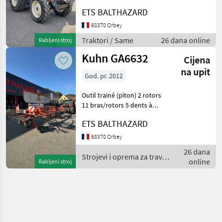
SIEGE MECANIQUE RADIO
ETS BALTHAZARD
BOITE DE VITESSE
MECANIQUE = 3 AVT et3 ARR
68370 Orbey
AVEC DOUBLEUR SOUS
Traktori / Same
26 dana online
Rabljeni stroj
CHARGE FREINS
Kuhn GA6632
HYDRAULIQUES PRISE DE
Cijena
na upit
God. pr. 2012
Outil trainé (piton) 2 rotors
11 bras/rotors 5 dents à
remplacer Mise en andain à
ETS BALTHAZARD
droite essieu principal fixe
suivi du sol tandem
68370 Orbey
Eclairage Plaques
26 dana
réfléchissantes
Strojevi i oprema za travu i
online
Rabljeni stroj
baliranje / Kuhn