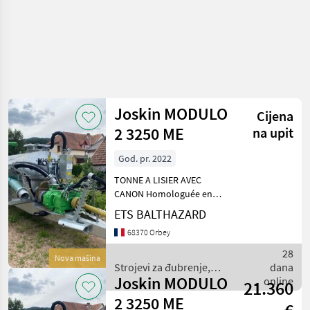
Joskin MODULO
Cijena
2 3250 ME
na upit
God. pr. 2022
TONNE A LISIER AVEC
CANON Homologuée en
freinage hydraulique
ETS BALTHAZARD
simple ligne Timon fixe
68370 Orbey
avec pompe double
combiné Marque = Battioni-
28
Nova mašina
Pagani Type = GARDA 6500
Strojevi za đubrenje,
dana
MEC (
Joskin MODULO
gnojenje i navodnjavanje /
online
21.360
Joskin
2 3250 ME