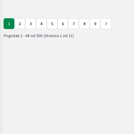
obrada tla
(plugovi,
kultivatori,
tanjurače i
1
2
3
4
5
6
7
8
9
dr.) / Expom
Pogodak
1
-
48
od
506
(Stranica 1 od 11)