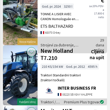
€
God. pr. 2024
3250 l
sa 20% PDV-
a
17.800 €
TONNE A LISIER AVEC
neto
CANON Homologuée en
freinage hydraulique
ETS BALTHAZARD
simple ligne Timon fixe
68370 Orbey
avec pompe double
combiné Marque = Battioni-
29
Nova mašina
Pagani Type = GARDA 6500
Strojevi za đubrenje,
dana
ME
New Holland
gnojenje i navodnjavanje /
online
Cijena
Joskin
T7.210
na upit
210 KS/154 kW
God. pr. 2012
4595 h
Traktori Standardni traktori
(traktori točkaši)
INTER BUSINESS FR
08220 SEVIGNY WALEPPE
Traktori /
Premium Plus trgovac
Rabljeni stroj
New