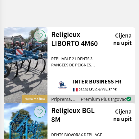
Religieux
Cijena
LIBORTO 4M60
na upit
REPLIABLE 21 DENTS 3
RANGÉES DE PEIGNES
Priprema/ obrada tla
(plugovi, kultivatori,
INTER BUSINESS FR
tanjurače i dr.) Kultivatori
(gruberi)
08220 SEVIGNY WALEPPE
Priprema/
Premium Plus trgovac
Nova mašina
obrada tla
Religieux BGL
Cijena
(plugovi,
kultivatori,
8M
na upit
tanjurače i
dr.) /
DENTS BIOVORAX DEPLIAGE
Sonstige