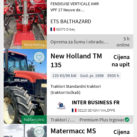
dr.) /
FENDEUSE VERTICALE AMR
Sonstige
VPF 17 Neuve de
démonstration 17 Tonnes
ETS BALTHAZARD
avec lève-bûches
mécanique ouverture 15
68370 Orbey
cm pompe simple
5 h
Alimentation par PdF
Oprema za šumu i obradu
online
Nova mašina
tracteur 2 vitesses de de
drveta / AMR
New Holland TM
Cijena
135
na upit
135 KS/99 kW
God. pr. 1998
9505 h
Traktori Standardni traktori
(traktori točkaši)
INTER BUSINESS FR
08220 SEVIGNY WALEPPE
Traktori /
Premium Plus trgovac
Rabljeni stroj
New
Matermacc MS
Cijena
Holland