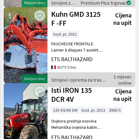
Strojevi za
Premium Plus trgovac
Rabljeni stroj
đubrenje,
Kuhn GMD 3125
Cijena
gnojenje i
navodnjavanje
F -FF
na upit
/ Kuhn
God. pr. 2021
FAUCHEUSE FRONTALE
Lamier à disques 7 assiettes
Démontage rapide des
ETS BALTHAZARD
couteaux Régimme PdF =
68370 Orbey
1000 tr/mn Protection
cardan Strojevi i oprema za
1 mjesec
Rabljeni stroj
Strojevi i oprema za travu i
travu i baliranje Rot
online
baliranje / Kuhn
Isti IRON 135
Cijena
DCR 4V
na upit
135 KS/99 kW
God. pr. 2013
3960 h
Ovjesna prednja osovina
Mehanička ovjesna kabina
Mjenjač: 6-stupanjski s 4
ETS BALTHAZARD