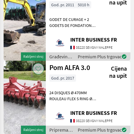
navodnjavanje
na upit
God. pr. 2011
5010 h
/ Amazone
GODET DE CURAGE + 2
GODETS DE FONDATION
LARGEUR 78CM ET 27CM
MOTEUR YANMAR 4
INTER BUSINESS FR
CYLINDRES Građevinski
08220 SEVIGNY WALEPPE
strojevi Minibageri
Građevinski
Premium Plus trgovac
Rabljeni stroj
strojevi /
Pom ALFA 3.0
Cijena
Wacker
Neuson
na upit
God. pr. 2017
24 DISQUES Ø 470MM
ROULEAU FLEX S RING Ø
46CM DEFLECTEUR
Priprema/ obrada tla
INTER BUSINESS FR
(plugovi, kultivatori,
08220 SEVIGNY WALEPPE
tanjurače i dr.) Kultivatori
(gruberi)
Priprema/
Premium Plus trgovac
Rabljeni stroj