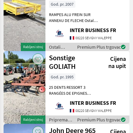
God. pr. 2007
RAMPES ALU FREIN SUR
ANNEAU DE FLECHE Ostali
strojevi i oprema Ostala
INTER BUSINESS FR
oprema i uređaji
08220 SEVIGNY WALEPPE
Ostali
Premium Plus trgovac
Rabljeni stroj
strojevi i
Sonstige
Cijena
oprema /
Sonstige
GOLIATH
na upit
God. pr. 1995
25 DENTS RESSORT 3
RANGÉES DE EPIGNES
Priprema/ obrada tla
INTER BUSINESS FR
(plugovi, kultivatori,
tanjurače i dr.) Kultivatori
08220 SEVIGNY WALEPPE
(gruberi)
Priprema/
Premium Plus trgovac
Rabljeni stroj
obrada tla
John Deere 965
Cijena
(plugovi,