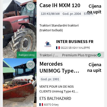
Case IH MXM 120
Cijena
na upit
120 KS/88 kW
God. pr. 2004
5700 h
Traktori Standardni traktori
(traktori točkaši)
INTER BUSINESS FR
08220 SEVIGNY WALEPPE
Traktori /
Premium Plus trgovac
Rabljeni stroj
Case IH
Mercedes
Cijena
UNIMOG Type
na upit
417
God. pr. 1991
VENTE POUR UN DE NOS
CLIENTS Unimog Type 417
En bon état de
ETS BALTHAZARD
fonctionnement : Moteur,
68370 Orbey
boîte de vitesse et prise de