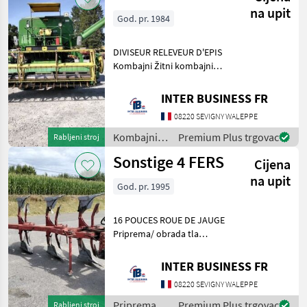
kultivatori,
na upit
God. pr. 1984
tanjurače i
dr.) /
Sonstige
DIVISEUR RELEVEUR D'EPIS
Kombajni Žitni kombajni
(kombajni za žito)
INTER BUSINESS FR
08220 SEVIGNY WALEPPE
Kombajni /
Premium Plus trgovac
Rabljeni stroj
John Deere
Sonstige 4 FERS
Cijena
na upit
God. pr. 1995
16 POUCES ROUE DE JAUGE
Priprema/ obrada tla
(plugovi, kultivatori,
tanjurače i dr.) Plugovi
INTER BUSINESS FR
08220 SEVIGNY WALEPPE
Priprema/
Premium Plus trgovac
Rabljeni stroj