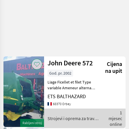
John Deere 572
Cijena
na upit
God. pr. 2002
Liage Ficellet et filet Type
variable Ameneur alternatif
Diamètre maxi des bottes =
ETS BALTHAZARD
1m30 Lubrification des
68370 Orbey
chaînes Roues en 10.5/80-
15.3 (usure 60%) L'entretien
1
se
Strojevi i oprema za travu i
mjesec
Rabljeni stroj
baliranje / John Deere
online