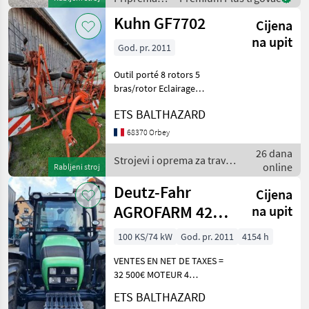
obrada tla
Kuhn GF7702
Cijena
(plugovi,
kultivatori,
na upit
God. pr. 2011
tanjurače i
dr.) / IH
Outil porté 8 rotors 5
bras/rotor Eclairage
Plaques réfléchissantes
ETS BALTHAZARD
Protection cardan 2 double
effet Roue Trelleborg en
68370 Orbey
16x6.50-8 Manuel
26 dana
d'utilisation et Livret
Strojevi i oprema za travu i
online
Rabljeni stroj
baliranje / Kuhn
Deutz-Fahr
Cijena
AGROFARM 420
na upit
GS DT E3
100 KS/74 kW
God. pr. 2011
4154 h
VENTES EN NET DE TAXES =
32 500€ MOTEUR 4
CYLINDRES AVEC
ETS BALTHAZARD
TURBOCOMPRESSEUR