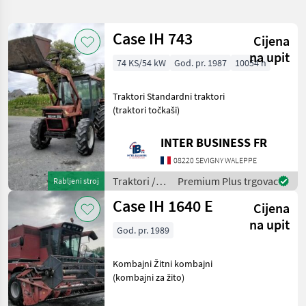
pretragu
Case IH 743
Cijena
Kategorija
Država
Filtri
1
na upit
74 KS/54 kW
God. pr. 1987
10054 h
Prikaži
ODABERITE
Poništi
506
Traktori Standardni traktori
KATEGORIJU
rezultata
(traktori točkaši)
Poljoprivredna tehnika
239
INTER BUSINESS FR
Izgradnja
230
08220 SEVIGNY WALEPPE
Traktori /
Premium Plus trgovac
Rabljeni stroj
Ostalo
21
Case IH
Case IH 1640 E
Cijena
Šumarstvo
8
na upit
God. pr. 1989
Auto, kamion, moped
4
Kombajni Žitni kombajni
(kombajni za žito)
Općinska tehnologija
4