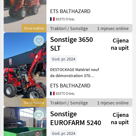
heures de marche Attelage
EURO Fonction ELPRO
ETS BALTHAZARD
Levier multi av/ar . 1/2
68370 Orbey
vitesse 4 boutons
Distributeur 3ème fonction
Traktori / Sonstige
1 mjesec online
Nova mašina
é
Sonstige 3650
Cijena
SLT
na upit
God. pr. 2024
DESTOCKAGE Matériel neuf
de démonstration 370
heures Attelage SCHAEFFER
ETS BALTHAZARD
Fonction ELPRO Levier
multi av/ar . 1/2 vitesse 4
68370 Orbey
boutons Distributeur 3ème
Traktori / Sonstige
1 mjesec online
Nova mašina
fonction électri
Sonstige
Cijena
EUROFARM 5240
na upit
God. pr. 2024