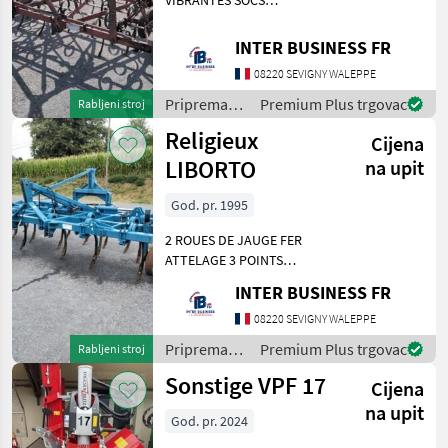
VIBRANTES SOCS
Prikaži
REVERSIBLES Elastične
sve
opruge Priprema/ obrada
INTER BUSINESS FR
tla (plugovi, kultivatori,
MARKETPLACE
08220 SEVIGNY WALEPPE
tanjurače i dr.) Kultivatori
Ponude
(gruberi)
Mali
Priprema/
Premium Plus trgovac
Rabljeni stroj
Marketplace
trgovaca
oglasi
obrada tla
Religieux
Cijena
(plugovi,
kultivatori,
LIBORTO
na upit
tanjurače i
dr.) /
God. pr. 1995
Kongskilde
2 ROUES DE JAUGE FER
ATTELAGE 3 POINTS
ARRIERE REPLIABLE
INTER BUSINESS FR
Priprema/ obrada tla
(plugovi, kultivatori,
08220 SEVIGNY WALEPPE
tanjurače i dr.) Kultivatori
Priprema/
Premium Plus trgovac
Rabljeni stroj
(gruberi)
obrada tla
Sonstige VPF 17
Cijena
(plugovi,
kultivatori,
na upit
God. pr. 2024
tanjurače i