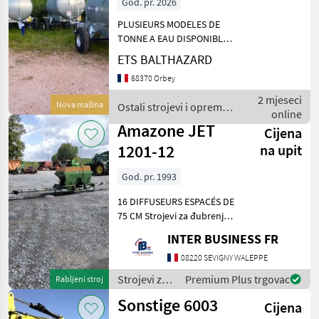
God. pr. 2026
PLUSIEURS MODELES DE
TONNE A EAU DISPONIBLES
1) SUR CHASSIS ROULANT -
ETS BALTHAZARD
Freinage simple ligne
68370 Orbey
hydraulique * Capacité
2000 Litres à 5 500 € HT
2 mjeseci
Nova mašina
Ostali strojevi i oprema
PNEUS : 11.5/80x15.3 1
online
/ Sonstige
Amazone JET
Cijena
1201-12
na upit
God. pr. 1993
16 DIFFUSEURS ESPACÉS DE
75 CM Strojevi za đubrenje,
gnojenje i navodnjavanje
INTER BUSINESS FR
Rasipači mineralnog
đubriva
08220 SEVIGNY WALEPPE
Strojevi za
Premium Plus trgovac
Rabljeni stroj
đubrenje,
Sonstige 6003
Cijena
gnojenje i