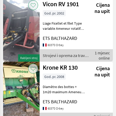
Vicon RV 1901
Cijena
na upit
God. pr. 2002
Liage Ficellet et filet Type
variable Ameneur rotatif
Diamètre maxi des bottes =
ETS BALTHAZARD
1m85 Ejecteur de balles
Lubrification des chaînes
68370 Orbey
Roue de jauge Roues en
1 mjesec
19.0-45x1
Strojevi i oprema za travu i
online
Rabljeni stroj
baliranje / Vicon
Krone KR 130
Cijena
na upit
God. pr. 2008
Diamètre des bottes =
1m20 maximum Ameneur
alternatif Eclairage
ETS BALTHAZARD
Protection cardan Roue de
jauge Pneus vredenstein en
68370 Orbey
15/55-17 (usure 30%)