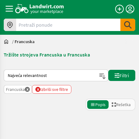
Pretraži ponude
/
Francuska
Tržište strojeva Francuska u Francuska
Tako se sortira na Landwirt.com
Filtri
x
x
Francuska
Izbriši sve filtre
Popis
Rešetka
Precizirajte