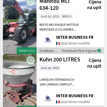
Manitou MLT
Cijena
Holland
634-120
na upit
God. pr. 2012
8002 h
BOITE MECANIQUE MOTEUR
MERCEDES 4 CYLINDRES
TURBO Građevinski strojevi
INTER BUSINESS FR
Teleskopski utovarivači
08220 SEVIGNY WALEPPE
Građevinski
Premium Plus trgovac
Rabljeni stroj
strojevi /
Kuhn 200 LITRES
Cijena
Manitou
na upit
God. pr. 1995
LARGEUR D'EPANDAGE 6-
10M CARDAN COMPLET
Strojevi za đubrenje,
gnojenje i navodnjavanje
INTER BUSINESS FR
Rasipači mineralnog
08220 SEVIGNY WALEPPE
đubriva