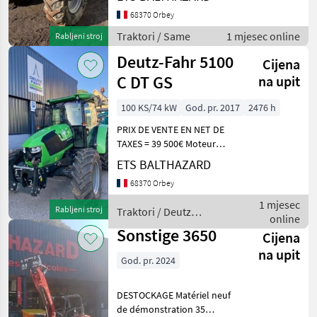
stupnja prijenosa pod
naponom Klima uređaj 3
68370 Orbey
mehanička dvostruko
Traktori / Same
1 mjesec online
Rabljeni stroj
djelujuća hidraulička ven
Deutz-Fahr 5100
Cijena
C DT GS
na upit
100 KS/74 kW
God. pr. 2017
2476 h
PRIX DE VENTE EN NET DE
TAXES = 39 500€ Moteur
DEUTZ 4 CYLINDRES CABINE
ETS BALTHAZARD
AVEC CLIMATISATION
68370 Orbey
MANUELLE SIEGE
PNEUMATIQUE ET SIEGE
1 mjesec
Rabljeni stroj
Traktori / Deutz
PASSAGER TOIT OUVRANT
online
Fahr
VITRE GYROPHAR
Sonstige 3650
Cijena
na upit
God. pr. 2024
DESTOCKAGE Matériel neuf
de démonstration 35