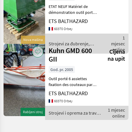
ETAT NEUF Matériel de
démonstration outil porté
entrainement mécanique
ETS BALTHAZARD
commande d'ouverture
68370 Orbey
hydraulique bâche
protection cardan Strojevi
1
Nova mašina
za đubrenje, gnojenje i na
Strojevi za đubrenje,
mjesec
Kuhn GMD 600
gnojenje i navodnjavanje /
online
Cijena
Zagroda
GII
na upit
God. pr. 2005
Outil porté 6 assiettes
fixation des couteaux par
boulons Repliage vertical
ETS BALTHAZARD
Cardan Strojevi i oprema za
68370 Orbey
travu i baliranje Rotacijske
(roto kosilice)
1 mjesec
Rabljeni stroj
Strojevi i oprema za travu i
online
baliranje / Kuhn