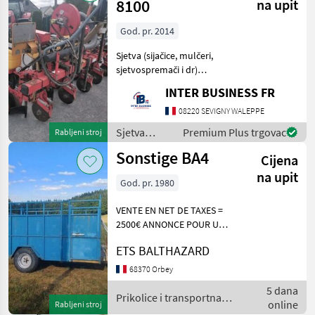
8100
na upit
God. pr. 2014
Sjetva (sijačice, mulčeri,
sjetvospremači i dr)
Pneumatske sijačice (za
INTER BUSINESS FR
kukuruz)
08220 SEVIGNY WALEPPE
Sjetva
Premium Plus trgovac
Rabljeni stroj
(sijačice,
Sonstige BA4
Cijena
mulčeri,
sjetvospremači
na upit
God. pr. 1980
i dr) /
MaterMacc
VENTE EN NET DE TAXES =
2500€ ANNONCE POUR UN
DE NOS CLIENTS Dimension
ETS BALTHAZARD
de la caisse : Longueur =
3m10 et Largeur= 2m10
68370 Orbey
Porte/pont arrière Porte
5 dana
latérale Plancher
Prikolice i transportna
online
Rabljeni stroj
vozila / Sonstige