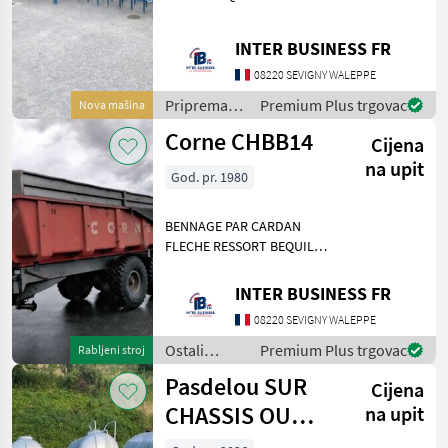
D'ECLAIRAGE PANNEAU DE
SIGNALISATION Priprema/
INTER BUSINESS FR
obrada tla (plugovi,
kultivatori, tanjurače i dr.)
08220 SEVIGNY WALEPPE
Roto drljače, tanjurače,
Priprema/
Premium Plus trgovac
Nova mašina
obrada tla
Corne CHBB14
Cijena
(plugovi,
kultivatori,
na upit
God. pr. 1980
tanjurače i
dr.) /
Sonstige
BENNAGE PAR CARDAN
FLECHE RESSORT BEQUILLE
HYDRAULIQUE PORTE
AUTOMATIQUE Ostali
INTER BUSINESS FR
strojevi i oprema Ostala
08220 SEVIGNY WALEPPE
oprema i uređaji
Ostali
Premium Plus trgovac
Rabljeni stroj
strojevi i
Pasdelou SUR
Cijena
oprema /
Sonstige
CHASSIS OU
na upit
MONOBLOC