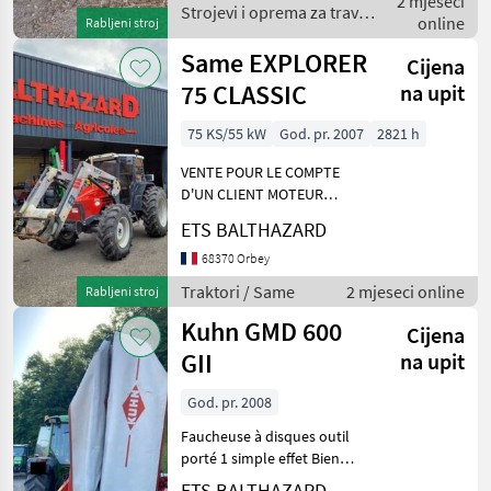
2 mjeseci
Machine propre, a peu trav
Strojevi i oprema za travu
online
Rabljeni stroj
i baliranje / Krone
Same EXPLORER
Cijena
75 CLASSIC
na upit
75 KS/55 kW
God. pr. 2007
2821 h
VENTE POUR LE COMPTE
D'UN CLIENT MOTEUR
REFAIT : CHEMISES,
ETS BALTHAZARD
PISTONS, POMPE A HUILE
etc... FREINS REMPLACÉS :
68370 Orbey
DISQUES, PISTONS etc...
Traktori / Same
2 mjeseci online
Rabljeni stroj
VIDANGE COMPLETE ET
Kuhn GMD 600
FILTRATIONS
Cijena
GII
na upit
God. pr. 2008
Faucheuse à disques outil
porté 1 simple effet Bien
entretenue Strojevi i
ETS BALTHAZARD