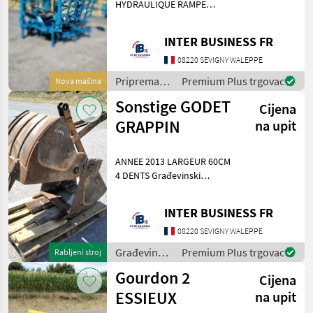
HYDRAULIQUE RAMPE
D'ECLAIRAGE + PANNEAUX
DE SIGNALISATION
INTER BUSINESS FR
Priprema/ obrada tla
(plugovi, kultivatori,
08220 SEVIGNY WALEPPE
tanjurače i dr.) Roto drljače,
Priprema/
Premium Plus trgovac
Nova mašina
tanjura
obrada tla
Sonstige GODET
Cijena
(plugovi,
kultivatori,
GRAPPIN
na upit
tanjurače i
dr.) /
ANNEE 2013 LARGEUR 60CM
Sonstige
4 DENTS Građevinski
strojevi Lopate i kante
INTER BUSINESS FR
08220 SEVIGNY WALEPPE
Građevinski
Premium Plus trgovac
Rabljeni stroj
strojevi /
Gourdon 2
Cijena
Case IH
ESSIEUX
na upit