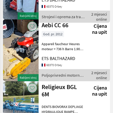
oprema za travu i baliranje
68370 Orbey
Rotacijske (roto kosilice)
2 mjeseci
Rabljeni stroj
Strojevi i oprema za travu
online
i baliranje / Kuhn
Aebi CC 66
Cijena
na upit
God. pr. 2012
Appareil faucheur Heures
moteur = 736 h Barre 1.90
m Pneumatiques en
ETS BALTHAZARD
23.8/50-12 (usure 40%)
Vendu avec un broyeur
68370 Orbey
Carroy axe horizontal Peu
2 mjeseci
utilisé Poljoprivredni
Poljoprivredni motorni
online
Rabljeni stroj
strojevi / Aebi
Religieux BGL
Cijena
6M
na upit
DENTS BIOVORAX DEPLIAGE
HYDRAULIQUE RAMPE