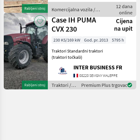
force ok Passage aux Mines
12 dana
Rabljeni stroj
Komercijalna vozila /
à faire par l'acheteu
online
Mercedes
Case IH PUMA
Cijena
CVX 230
na upit
230 KS/169 kW
God. pr. 2013
5795 h
Traktori Standardni traktori
(traktori točkaši)
INTER BUSINESS FR
08220 SEVIGNY WALEPPE
Traktori /
Premium Plus trgovac
Rabljeni stroj
Case IH