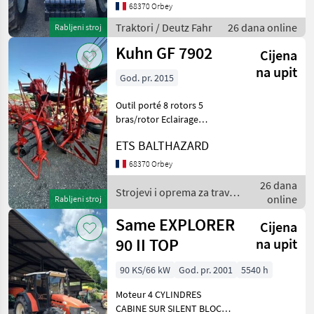
CABINE SUR SILENT BLOC
68370 Orbey
TOIT OUVRANT
Traktori / Deutz Fahr
26 dana online
Rabljeni stroj
CLIMATISATION MANUELLE
Kuhn GF 7902
EN BON ETAT SIEGE
Cijena
PNEUMATIQUE
na upit
God. pr. 2015
Outil porté 8 rotors 5
bras/rotor Eclairage
Plaques réfléchissantes
ETS BALTHAZARD
Protection cardan Mise en
oblique manuelle Roue
68370 Orbey
Trelleborg en 16x6.50-8
26 dana
Manuel d'utilisation
Strojevi i oprema za travu i
online
Rabljeni stroj
baliranje / Kuhn
Same EXPLORER
Cijena
90 II TOP
na upit
90 KS/66 kW
God. pr. 2001
5540 h
Moteur 4 CYLINDRES
CABINE SUR SILENT BLOC