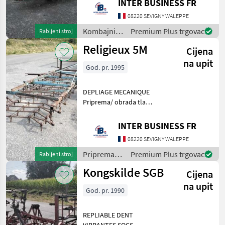
INTER BUSINESS FR
MARKE
08220 SEVIGNY WALEPPE
Kombajni /
Premium Plus trgovac
Rabljeni stroj
Case IH
CAT
Religieux 5M
Cijena
Caterpillar
na upit
God. pr. 1995
Kuhn
Deutz
DEPLIAGE MECANIQUE
Fahr
Priprema/ obrada tla
(plugovi, kultivatori,
New
tanjurače i dr.) Roto drljače,
Holland
INTER BUSINESS FR
tanjurače, kombinacije
Case
08220 SEVIGNY WALEPPE
IH
Priprema/
Premium Plus trgovac
Rabljeni stroj
Same
obrada tla
Kongskilde SGB
Cijena
(plugovi,
Volvo
kultivatori,
na upit
God. pr. 1990
Lemken
tanjurače i
dr.) /
John
Deere
Sonstige
REPLIABLE DENT