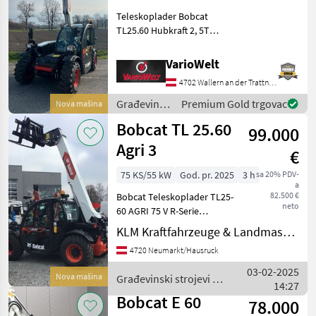
Teleskoplader Bobcat
TL25.60 Hubkraft 2, 5T
Hubhöhe 6m
Hydrostatischer
VarioWelt
Fahrantrieb,
4702 Wallern an der Trattnach
Proportionalgesteuerter
Joystick, 4 Lenkungsarten
Građevinski
Premium Gold trgovac
Nova mašina
weitere Details siehe unten
strojevi /
Bobcat TL 25.60
99.000
Bobcat
Agri 3
€
75 KS/55 kW
God. pr. 2025
3 h
sa 20% PDV-
a
82.500 €
Bobcat Teleskoplader TL25-
neto
60 AGRI 75 V R-Serie
Getriebe 30 km/h Alliance-
KLM Kraftfahrzeuge & Landmaschinen GmbH
Reifen – 400/55-17, 5" 149A8
4720 Neumarkt/Hausruck
A328 (HOHE
GELÄNDEGÄNGIGKEIT) Luft
03-02-2025
Nova mašina
Građevinski strojevi /
14:27
Bobcat
Bobcat E 60
78.000