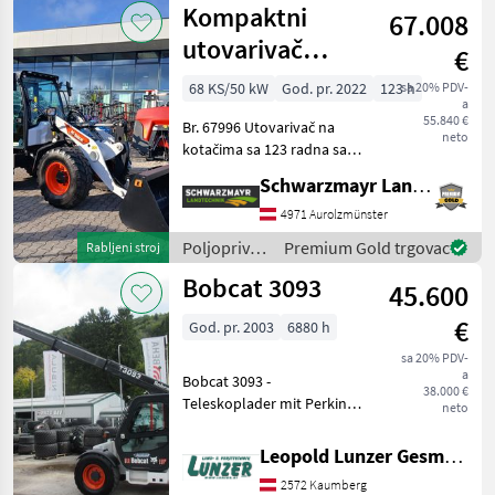
Kompaktni
67.008
Bobcat
utovarivač
€
Bobcat L85
68 KS/50 kW
God. pr. 2022
123 h
sa 20% PDV-
a
55.840 €
Br. 67996 Utovarivač na
neto
kotačima sa 123 radna sata
godina proizvodnje 2022
Schwarzmayr Landtechnik GmbH - Aurolzmünster
prva registracija 22.11.2022
s Bobcat 4-cilindričnim
4971 Aurolzmünster
motorom s Bobcat
Poljoprivredni
Premium Gold trgovac
Rabljeni stroj
Telematics Europe s
motorni
Bobcat 3093
45.600
strojevi /
Bobcat
€
God. pr. 2003
6880 h
sa 20% PDV-
a
Bobcat 3093 -
38.000 €
Teleskoplader mit Perkins
neto
Motor, 4 Zylinder,
Reichweite 6, 8 m, Höhe 234
Leopold Lunzer GesmbH
cm, Hubkraft 600 kg,
2572 Kaumberg
Bereifung: 405/70x20, 4