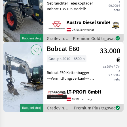
a
Gebrauchter Teleskoplader
99.000 €
Bobcat T35.105 Modell:
neto
Gebraucht serienmäßige
Ausstattung
Austro Diesel GmbH
Fahrgestellnummer:
2320 Schwechat
B41616105 Motornummer:
9065422 Bereifung vorne:
Građevinski
Premium Gold trgovac
Rabljeni stroj
40
strojevi /
Bobcat E60
33.000
Bobcat
€
God. pr. 2010
6500 h
sa 20% PDV-
a
Bobcat E60 Kettenbagger
27.500 €
==Vermittlungsverkauf== -
neto
sofort Verfügbar -sofort
Einsatzbereit -Guter
LT-PROFI GmbH
Zustand -Powertilt3
8230 Hartberg
Löffelpaket Maschine zu
besichtigen
Građevinski
Premium Plus trgovac
Rabljeni stroj
strojevi /
Bobcat