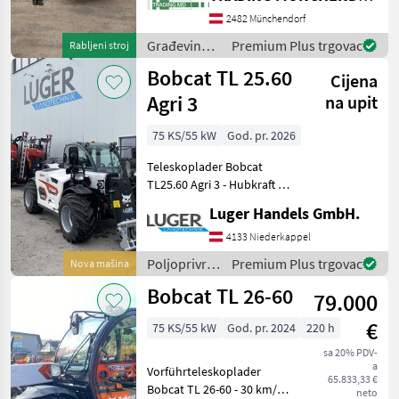
Minibageri
2482 Münchendorf
Građevinski
Premium Plus trgovac
Rabljeni stroj
strojevi /
Bobcat TL 25.60
Cijena
Bobcat
Agri 3
na upit
75 KS/55 kW
God. pr. 2026
Teleskoplader Bobcat
TL25.60 Agri 3 - Hubkraft 2,
5T - Hubhöhe 6m -
Luger Handels GmbH.
Hydrostatischer
Fahrantrieb -
4133 Niederkappel
Proportionalgesteuerter
Poljoprivredni
Premium Plus trgovac
Nova mašina
Joystick - 4 Lenkungsarten -
motorni
Bobcat TL 26-60
drehbar
79.000
strojevi /
Bobcat
€
75 KS/55 kW
God. pr. 2024
220 h
sa 20% PDV-
a
Vorführteleskoplader
65.833,33 €
Bobcat TL 26-60 - 30 km/h
neto