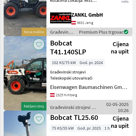
kotačima Lokacija: 9631
neto
Jenig 7 - Novi stroj, na
lageru!! - 69 KS - Kabina s
ZANKL GmbH
klima uređajem i grijanjem -
9631 Jenig
Sjedalo sa zračnim ovjesom
- Ra
Građevinski
Premium Plus trgovac
Nova mašina
strojevi /
Bobcat
Cijena
Bobcat
T41.140SLP
na upit
102 KS/75 kW
God. pr. 2024
Građevinski strojevi
Teleskopski utovarivači
Eisenwagen Baumaschinen GmbH
2325 Himberg
02-05-2025
Rabljeni stroj
Građevinski strojevi /
10:26
Bobcat
Bobcat TL25.60
Cijena
na upit
75 KS/55 kW
God. pr. 2025
1 h