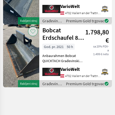
540l Länge = 90cm Höhe =
VarioWelt
54cm Građevinski strojevi
Kompaktni utovarivači
4702 Wallern an der Trattnach
Građevinski
Premium Gold trgovac
Rabljeni stroj
strojevi /
Bobcat
1.798,80
Bobcat
Erdschaufel 800
€
Liter
God. pr. 2021
50 h
sa 20% PDV-
a
1.499 € neto
Anbaurahmen Bobcat
QUICKTACH Građevinski
strojevi Teleskopski
VarioWelt
utovarivači
4702 Wallern an der Trattnach
Građevinski
Premium Gold trgovac
Rabljeni stroj
strojevi /
Bobcat