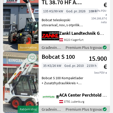
TL 38.70 HF AGRI
€
3*
135 KS/99 kW
God. pr. 2026
100 h
sa 20% PDV-
a
104.166,67 €
Bobcat teleskopski
neto
utovarivač, nov, s otprilike
70 radnih sati Dostupno
Zankl Landtechnik GmbH
odmah po posebnoj cijeni!
... 3 godine originalnog
9020 Klagenfurt
tvorničkog jamstva Bobcat -
Građevinski
Premium Plus trgovac
Nova mašina
od datuma kup
strojevi /
Bobcat S 100
15.900
Bobcat
€
35 KS/26 kW
God. pr. 2010
2159 h
bez PDV-a
Bobcat S 100 Kompaktlader
+ Zusatzhydraulikkreis +
Arbeitsscheinwerfer vorne +
Erdschaufel 1, 20m +
ACA Center Perchtold - Perchtold & Sohn GmbH
Palettengabel Gorivo:
8750 Judenburg
Građevinski strojevi
Kompaktni utovariva
Građevinski
Premium Plus trgovac
Rabljeni stroj