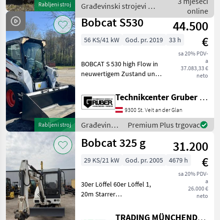
3 mjeseci
Rabljeni stroj
Građevinski strojevi /
poliger Steckdose hinten
online
Bobcat
Quic
Bobcat S530
44.500
€
56 KS/41 kW
God. pr. 2019
33 h
sa 20% PDV-
a
BOBCAT S 530 high Flow in
37.083,33 €
neuwertigem Zustand und
neto
tollem Preisvorteil *
Verkaufspreis neu: 60.000 €
Technikcenter Gruber GmbH
inkl. * Kubota Motor ! * High
9300 St. Veit an der Glan
flow Hydraulik * 1823 kg
Kippla
Građevinski
Premium Plus trgovac
Rabljeni stroj
strojevi /
Bobcat 325 g
31.200
Bobcat
€
29 KS/21 kW
God. pr. 2005
4679 h
sa 20% PDV-
a
30er Löffel 60er Löffel 1,
26.000 €
20m Starrer
neto
Böschungslöffel
Građevinski strojevi
TRADING MÜNCHENDORF Handels GmbH