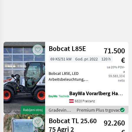
Bobcat L85E
71.500
€
69 KS/51 kW
God. pr. 2022
120 h
sa 20% PDV-
a
Bobcat L85E, LED
59.583,33 €
Arbeitsbeleuchtung,
neto
Rückfahrkamera, Federsitz,
Radiovorbereitung,
BayWa Vorarlberg HandelsGmbH BayWa Technik
Schaufelparallelanzeige
6820 Frastanz
Bereifung 405/70 R 18,
Geschwindigkeit 30 km/h,
Građevinski
Premium Plus trgovac
Rabljeni stroj
Heiz-Klim
strojevi /
Bobcat TL 25.60
92.260
Bobcat
75 Agri 2