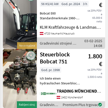
€
56 KS/41 kW
God. pr. 2024
3 h
sa 20% PDV-
Bobcat E60
a
Standardmerkmale 1960-
65.000 €
neto
mm-Planierschild 400-mm-
KLM Kraftfahrzeuge & Landmaschinen GmbH
Gummiraupen 5-Zoll-
Display Automatische
4720 Neumarkt/Hausruck
Drehzahlregelung
03-02-2025
Verstellbare doppelt
Građevinski strojevi /
14:08
Nova mašina
wirkende Zusatzhydraul
Bobcat
Steuerblock
1.800
Bobcat 751
€
God. pr. 1998
sa 20% PDV-
a
1.500 € neto
Ich biete einen
hydraulischen Steuerblock,
der aus einem Bobcat 751
TRADING MÜNCHENDORF Handels GmbH
stammt. Der Steuerblock ist
gebraucht, aber voll
2482 Münchendorf
funktionsfähig. Ideal für
Građevinski
Premium Plus trgovac
Rabljeni stroj
Reparaturen oder als E