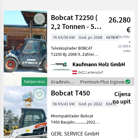
pretragu
Bobcat T2250 (
26.280
Kategorija
Država
Filtri
1
2,2 Tonnen - 5
€
Meter )
Prikaži
76 KS/56 kW
God. pr. 2008
4871 h
sa 20% PDV-
TRENUTNA
Poništi
177
a
STAZA
21.900 €
rezultata
Teleskoplader BOBCAT
neto
Bobcat
T2250 Bj. 2008 lt. Zähler
4.871 Stunden 2, 2 Tonnen
Kaufmann Holz GmbH
ODABERITE
Hubkraft 5 Meter Hubhöhe
KATEGORIJU
56 KW 2 Stufen Hydrostat
8422 Leitersdorf
nur 198cm Bauhöhe nur
Građevinski
Premium Plus trgovac
Rabljeni stroj
Izgradnja
153
190cm Bau
strojevi /
Bobcat T450
Cijena
Bobcat
Poljoprivredna tehnika
21
na upit
56 KS/41 kW
God. pr. 2022
834 h
Ostalo
3
#Kompaktlader Bobcat
T450 Baujahr.............2022
MARKETPLACE
S/N.................B4J611255
GERL SERVICE GmbH
Stundenzähler.......834
Ponude
Mali