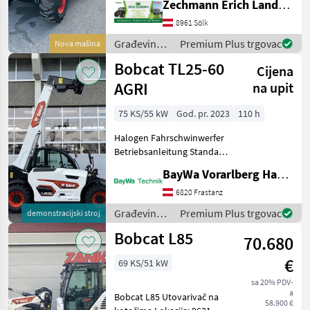
Zechmann Erich Landmaschinen-Portalbau
Luftsitz - Ausleger
8961 Sölk
Schwimmstellung -
Bluetooth Radio - Euro-
Građevinski
Premium Plus trgovac
Nova mašina
Aufnahme -
strojevi /
Bobcat TL25-60
Cijena
Bobcat
AGRI
na upit
75 KS/55 kW
God. pr. 2023
110 h
Halogen Fahrschwinwerfer
Betriebsanleitung Standard
Bereifung 12-16, 5"
BayWa Vorarlberg HandelsGmbH BayWa Technik
Luftgefederter Sitz Heizung
mit Belüftung Bobtach
6820 Frastanz
Anbaurahmen hydr.
Građevinski
Premium Plus trgovac
demonstracijski stroj
Vordere Hydraul
strojevi /
Bobcat L85
70.680
Bobcat
€
69 KS/51 kW
sa 20% PDV-
a
Bobcat L85 Utovarivač na
58.900 €