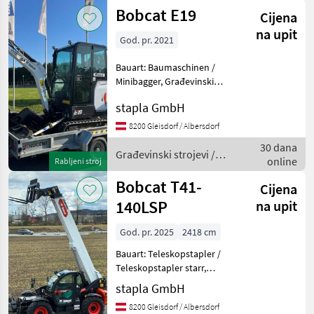
strojevi /
Bobcat E19
Cijena
Bobcat
na upit
God. pr. 2021
Bauart: Baumaschinen /
Minibagger, Građevinski
strojevi Minibageri
stapla GmbH
8200 Gleisdorf / Albersdorf
30 dana
Građevinski strojevi /
online
Rabljeni stroj
Bobcat
Bobcat T41-
Cijena
140LSP
na upit
God. pr. 2025
2418 cm
Bauart: Teleskopstapler /
Teleskopstapler starr,
Tragkraft: 4100kg, Hubhöhe:
stapla GmbH
13700mm, Bauhöhe:
8200 Gleisdorf / Albersdorf
2669mm, Gabellänge: