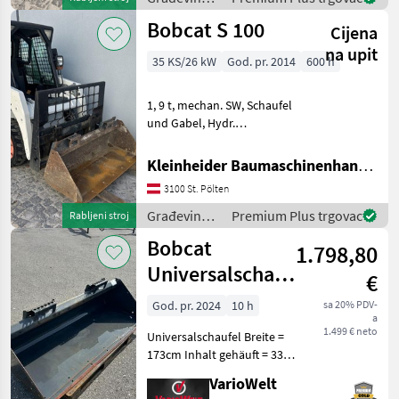
strojevi /
Bobcat S 100
Cijena
Bobcat
na upit
35 KS/26 kW
God. pr. 2014
600 h
1, 9 t, mechan. SW, Schaufel
und Gabel, Hydr.
Zusatzkreis, Građevinski
strojevi Kompaktni
Kleinheider Baumaschinenhandel GmbH.
utovarivači
3100 St. Pölten
Građevinski
Premium Plus trgovac
Rabljeni stroj
strojevi /
Bobcat
1.798,80
Bobcat
Universalschaufel
€
173cm
God. pr. 2024
10 h
sa 20% PDV-
a
1.499 € neto
Universalschaufel Breite =
173cm Inhalt gehäuft = 330l
Länge = 76cm Höhe = 51cm
VarioWelt
Građevinski strojevi