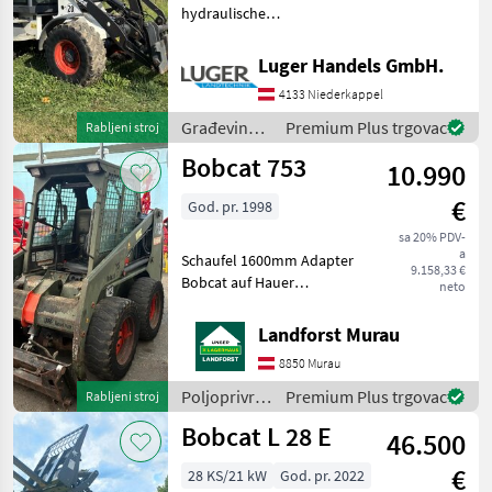
hydraulische
Geräteverriegelung - 3.
Steuerkreis vorne - 20 km/h
Luger Handels GmbH.
mit 2 Stufen -
4133 Niederkappel
Zentralschmieranlage -
Bereifung 405/70 R18 -
Građevinski
Premium Plus trgovac
Rabljeni stroj
Parallelhubgerü
strojevi /
Bobcat 753
10.990
Bobcat
€
God. pr. 1998
sa 20% PDV-
a
Schaufel 1600mm Adapter
9.158,33 €
Bobcat auf Hauer
neto
Einsatzbereit Original 2000h
Um Ihnen unnötige
Landforst Murau
Wartezeiten oder
8850 Murau
Wegstrecken zu ersparen,
bitten wir Sie um vorherige
Poljoprivredni
Premium Plus trgovac
Rabljeni stroj
Konta
motorni
Bobcat L 28 E
46.500
strojevi /
Bobcat
€
28 KS/21 kW
God. pr. 2022