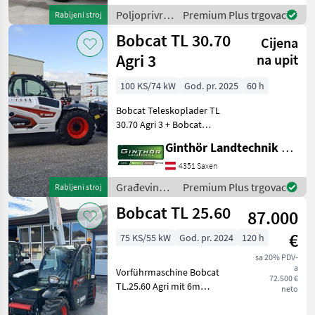
Radlenkung - 3
Poljoprivredni
Premium Plus trgovac
Rabljeni stroj
Lenkungsarten, Heiz
motorni
Bobcat TL 30.70
Cijena
strojevi /
Bobcat
Agri 3
na upit
100 KS/74 kW
God. pr. 2025
60 h
Bobcat Teleskoplader TL
30.70 Agri 3 + Bobcat
Aufnahme mit
Ginthör Landtechnik GmbH
hydraulischer
Werkzeugverriegelung + 1x
4351 Saxen
DW vorne am Ausleger +
Građevinski
Premium Plus trgovac
Rabljeni stroj
Leckageleitung am
strojevi /
Bobcat TL 25.60
Ausleger + Stromans
87.000
Bobcat
€
75 KS/55 kW
God. pr. 2024
120 h
sa 20% PDV-
a
Vorführmaschine Bobcat
72.500 €
TL.25.60 Agri mit 6m
neto
Hubhöhe - 30 Km/H
Typisierung Österreich -