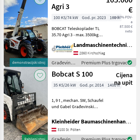
Agri 3
€
100 KS/74 kW
God. pr. 2023
160 h
sa 20% PDV-
a
87.500 €
BOBCAT Teleskoplader TL
neto
35.70 Agri 3 - max. 3500kg
Hubkraft - 7m max.
Landmaschinentechnik Pichler GmbH
Hubhöhe - BOBCAT / D34 /
Stage V / 100PS • Paket
2860 Kirchschlag
AGRI3 • Traktorzulassung •
Građevinski
Premium Plus trgovac
demonstracijski stroj
Getriebe
strojevi /
Bobcat S 100
Cijena
Bobcat
na upit
35 KS/26 kW
God. pr. 2014
1400 h
1, 9 t , mechan. SW, Schaufel
und Gabel Građevinski
strojevi Kompaktni
utovarivači
Kleinheider Baumaschinenhandel GmbH.
3100 St. Pölten
Građevinski
Premium Plus trgovac
Rabljeni stroj