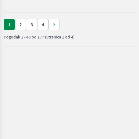
strojevi /
Bobcat
1
2
3
4
Pogodak
1
-
48
od
177
(Stranica 1 od 4)