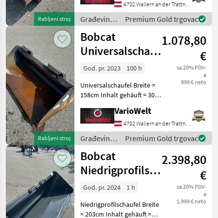
Kompaktni utovarivači
4702 Wallern an der Trattnach
Građevinski
Premium Gold trgovac
Rabljeni stroj
strojevi /
Bobcat
1.078,80
Bobcat
Universalschaufel
€
158cm
God. pr. 2023
100 h
sa 20% PDV-
a
899 € neto
Universalschaufel Breite =
158cm Inhalt gehäuft = 300l
Länge = 76cm Höhe = 51cm
VarioWelt
Građevinski strojevi
Kompaktni utovarivači
4702 Wallern an der Trattnach
Građevinski
Premium Gold trgovac
Rabljeni stroj
strojevi /
Bobcat
2.398,80
Bobcat
Niedrigprofilschaufel
€
203cm
God. pr. 2024
1 h
sa 20% PDV-
a
1.999 € neto
Niedrigprofilschaufel Breite
= 203cm Inhalt gehäuft =