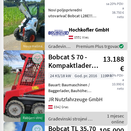
sa 20% PDV-
a
Novi poljoprivredni
38.750 €
utovarivač Bobcat L28E!!!
neto
Novi poljoprivredni
utovarivač Bobcat L28 -
Hochkofler GmbH
Kabina s grijanjem -
8551 Wies
Joystick - Klima uređaj -
Vilica za palete hidrau
Građevinski
Premium Plus trgovac
Nova mašina
strojevi /
Bobcat S 70 -
13.188
Bobcat
Kompaktlader
€
mit Schaufel
24 KS/18 kW
God. pr. 2016
1197 h
sa 20% PDV-
a
10.990 €
Bauart: Baumaschinen /
neto
Baggerlader, Bauhöhe:
1800mm, Bereifung vorne:
JR Nutzfahrzeuge GmbH
Vollgummi 60 - 80% ,
8342 Gnas
Bereifung hinten:
Vollgummi 60 - 80% ,
1 mjesec
Rabljeni stroj
Građevinski strojevi /
Beschreibung: BOBCAT
online
Bobcat
Kompaktlader
Bobcat TL 35.70
105.000