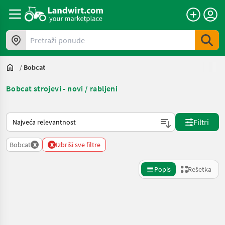
Pretraži ponude
/
Bobcat
Bobcat strojevi - novi / rabljeni
Tako se sortira na Landwirt.com
Filtri
x
x
Bobcat
Izbriši sve filtre
Popis
Rešetka
Precizirajte