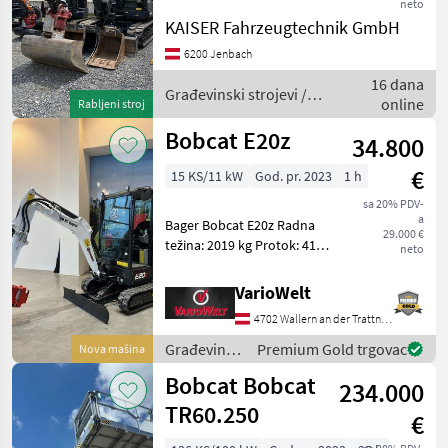
neto
Bagger Drehmotor SI10-
KAISER Fahrzeugtechnik GmbH
HDN S22-48591 € 8.300, -
Tieflöffel 400 mm € 1.280, -
6200 Jenbach
Tieflöffel 600 mm € 1.530, -
16 dana
Tiefl
Građevinski strojevi /
online
Rabljeni stroj
Bobcat
Bobcat E20z
34.800
€
15 KS/11 kW
God. pr. 2023
1 h
sa 20% PDV-
a
Bager Bobcat E20z Radna
29.000 €
težina: 2019 kg Protok: 41, 3
neto
l/min Pomoćno hidraulično
otpuštanje: AUX1 = 180
VarioWelt
bara, AUX2 = 179 bara Sila
4702 Wallern an der Trattnach
kidanja, žlica: 20.835 N
Veselimo s
Građevinski
Premium Gold trgovac
Nova mašina
strojevi /
Bobcat Bobcat
234.000
Bobcat
TR60.250
€