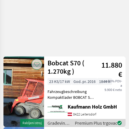
Bobcat S70 (
11.880
1.270kg )
€
23 KS/17 kW
God. pr. 2016
1844 h
sa 20% PDV-
a
9.900 € neto
Fahrzeugbeschreibung
Kompaktlader BOBCAT S70
Bj. 2016 lt. Zähler 1.844
Kaufmann Holz GmbH
Stunden 1.228 KG 17, 2 KW -
incl. Schaufel - mech.
8422 Leitersdorf
Schnellwechsler -
Građevinski
Premium Plus trgovac
Rabljeni stroj
Zusatzkreis
strojevi /