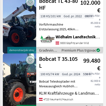
Bobcat TL 43-80
102.000
Bobcat
HF
€
138 KS/101 kW
God. pr. 2022
650 h
sa 20% PDV-
a
85.000 €
Vorführmaschine
neto
Erstzulassung 2025, 40km/h
Zulassung, ca. 650h, HF
Widhalm Landtechnik GmbH
Pumpe 190L/min,
Ausstattungspaket Agri 3
3800 Göpfritz an der Wild
mit Rückfahrkamera, hydr.
Građevinski
Premium Plus trgovac
demonstracijski stroj
Verriegelung, Bereifung
strojevi /
Bobcat T 35.105
460/70
99.480
Bobcat
L
€
100 KS/74 kW
God. pr. 2024
550 h
sa 20% PDV-
a
82.900 €
Bobcat Teleskoplader mit
neto
Niveauausgleich Hubhöhe:
10, 3m Hubkraft: 3500kg
KLM Kraftfahrzeuge & Landmaschinen GmbH
Luftgefederter Fahrersitz
4720 Neumarkt/Hausruck
Drehbare
Anhängerkupplung mit 7-