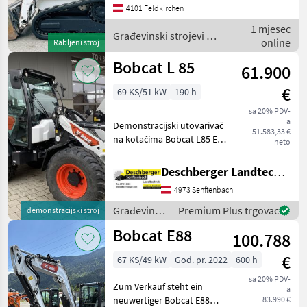
Marketplace
Motor...............41 kW; 4 Zyl.
4101 Feldkirchen
trgovaca
oglasi
Bobcat Gewicht.......
1 mjesec
Građevinski strojevi /
online
Rabljeni stroj
Bobcat
Bobcat L 85
61.900
€
69 KS/51 kW
190 h
sa 20% PDV-
a
Demonstracijski utovarivač
51.583,33 €
na kotačima Bobcat L85 E V
neto
- Bobcat 2.4L V2 motor -
LED radna svjetla - Kamera
Deschberger Landtechnik GmbH
za vožnju unatrag -
4973 Senftenbach
Paralelni prikaz žlice -
Brzina 30 km/h
Građevinski
Premium Plus trgovac
demonstracijski stroj
strojevi /
Bobcat E88
100.788
Bobcat
€
67 KS/49 kW
God. pr. 2022
600 h
sa 20% PDV-
Zum Verkauf steht ein
a
neuwertiger Bobcat E88
83.990 €