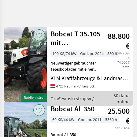
Bobcat T 35.105
88.800
mit
€
Nivauausgleich
100 KS/74 kW
God. pr. 2024
550 h
sa 20% PDV-
a
74.000 €
Neuwertiger gebrauchter
neto
Teleskoplader mit einer
Hubhöhe von 10, 3m und
KLM Kraftfahrzeuge & Landmaschinen GmbH
einer Hubkraft von 3500 kg
4720 Neumarkt/Hausruck
Bereifung: 400/80R24 3.
Funktion 30 km/h 2 stufiger
30 dana
Rabljeni stroj
Građevinski strojevi /
Hydrostat K
online
Bobcat
Bobcat AL 350
25.500
€
60 KS/44 kW
God. pr. 2011
5560 h
bez PDV-a
Bobcat AL 350 -