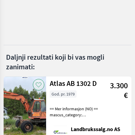
Vögele
Wimmer
Wirtgen
MARKETPLACE
Daljnji rezultati koji bi vas mogli
Ponude
Mali
Marketplace
zanimati:
trgovaca
oglasi
Atlas AB 1302 D
3.300
€
God. pr. 1979
== Mer informasjon (NO) ==
mascus_category:
excavators Please provide
reference number upon
Landbrukssalg.no AS
request: 9504 See