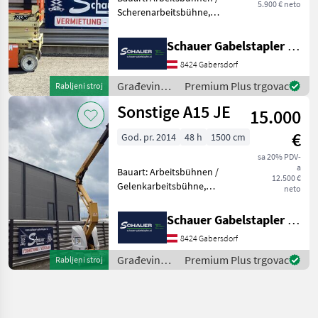
5.900 € neto
Scherenarbeitsbühne,
Tragkraft: 230kg, Hubhöhe:
5800mm, Bauhöhe:
Schauer Gabelstapler GmbH
2135mm, Batterie: Trojan
8424 Gabersdorf
PzS 24V Zustand: Neu,
Bereifung vorne: Bandagen
Građevinski
Premium Plus trgovac
Rabljeni stroj
Ein
strojevi /
Sonstige A15 JE
15.000
JLG
€
God. pr. 2014
48 h
1500 cm
sa 20% PDV-
a
Bauart: Arbeitsbühnen /
12.500 €
Gelenkarbeitsbühne,
neto
Tragkraft: 230kg, Hubhöhe:
13000mm, Bauhöhe:
Schauer Gabelstapler GmbH
1990mm, Bereifung vorne:
8424 Gabersdorf
Bandagen Einfach 60 - 80% ,
Bereifung hinten: Banda
Građevinski
Premium Plus trgovac
Rabljeni stroj
strojevi /
Sonstige