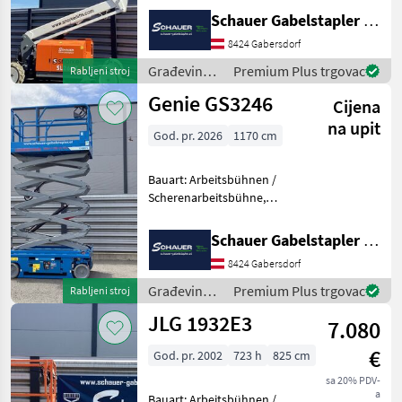
8000mm, Bauhöhe:
Schauer Gabelstapler GmbH
2600mm, Batterie: Starter
8424 Gabersdorf
12V , Sonderausstattung: CE
Zertifikat, Edelstahl
Građevinski
Premium Plus trgovac
Rabljeni stroj
strojevi /
Genie GS3246
Cijena
Snorkel
na upit
God. pr. 2026
1170 cm
Bauart: Arbeitsbühnen /
Scherenarbeitsbühne,
Tragkraft: 318kg, Hubhöhe:
9600mm, Bauhöhe:
Schauer Gabelstapler GmbH
2530mm, Batterie: Trojan 6V
8424 Gabersdorf
228Ah Zustand: Neu,
Bereifung vorne: Vollgummi
Građevinski
Premium Plus trgovac
Rabljeni stroj
E
strojevi /
JLG 1932E3
7.080
Genie
€
God. pr. 2002
723 h
825 cm
sa 20% PDV-
a
Bauart: Arbeitsbühnen /