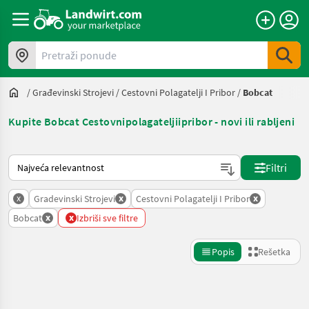
Pretraži ponude
/
Građevinski Strojevi
/
Cestovni Polagatelji I Pribor
/
Bobcat
Kupite Bobcat Cestovnipolagateljiipribor - novi ili rabljeni
Tako se sortira na Landwirt.com
Filtri
x
x
x
Gradevinski Strojevi
Cestovni Polagatelji I Pribor
x
x
Bobcat
Izbriši sve filtre
Popis
Rešetka