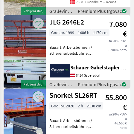
7080 H Trondheim – Tromsø
en.landbrukssalg.no/9504
for more images Specificati
Građevinski
Premium Plus trgovac
Rabljeni stroj
strojevi /
JLG 2646E2
7.080
Atlas
€
God. pr. 1999
1406 h
1170 cm
sa 20% PDV-
a
Bauart: Arbeitsbühnen /
5.900 € neto
Scherenarbeitsbühne,
Tragkraft: 340kg, Hubhöhe:
7920mm, Batterie: Trojan
Schauer Gabelstapler GmbH
PzS 6V 225Ah Zustand: 60 -
8424 Gabersdorf
80%, Bereifung vorne:
Vollgummi Einfach 8
Građevinski
Premium Plus trgovac
Rabljeni stroj
strojevi /
Snorkel SL26RT
55.800
JLG
€
God. pr. 2026
2 h
2130 cm
sa 20% PDV-
a
Bauart: Arbeitsbühnen /
46.500 €
Scherenarbeitsbühne,
neto
Tragkraft: 680kg, Hubhöhe: