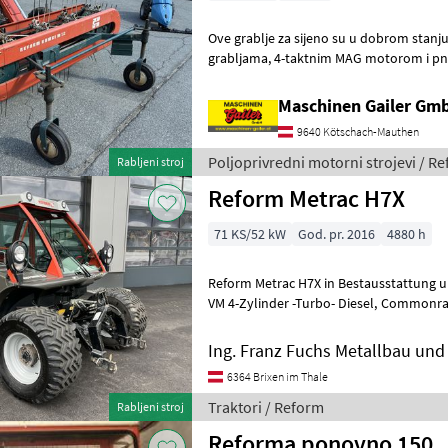
Ove grablje za sijeno su u dobrom stanj
grabljama, 4-taktnim MAG motorom i pneumatskim gumama.
Brzootporni kotači s ogradom dostupni s
Maschinen Gailer Gm
9640 Kötschach-Mauthen
Poljoprivredni motorni strojevi / R
Rabljeni stroj
Reform Metrac H7X
71 KS/52 kW
God. pr. 2016
4880 h
Reform Metrac H7X in Bestausstattung un
VM 4-Zylinder -Turbo- Diesel, Commonrail 71 PS Getriebe:
hydrostatischer Fahrantrieb mit
Ing. Franz Fuchs Metallbau u
6364 Brixen im Thale
Traktori / Reform
Rabljeni stroj
Reforma ponovno 150