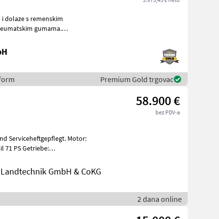
u i dolaze s remenskim
u i za do
bH
eform
Premium Gold trgovac
58.900 €
bez PDV-a
d Serviceheftgepflegt. Motor:
nd Landtechnik GmbH & CoKG
2 dana online