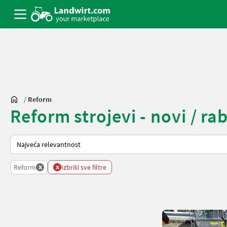
/
Reform
Reform strojevi - novi / rab
Tako se sortira na Landwirt.com
x
x
Reform
Izbriši sve filtre