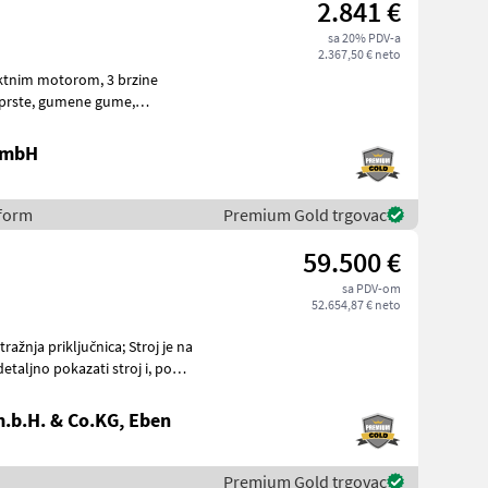
2.841 €
sa 20% PDV-a
2.367,50 € neto
 motorom, 3 brzine
rbr
 GmbH
eform
Premium Gold trgovac
59.500 €
sa PDV-om
52.654,87 € neto
.b.H. & Co.KG, Eben
Premium Gold trgovac