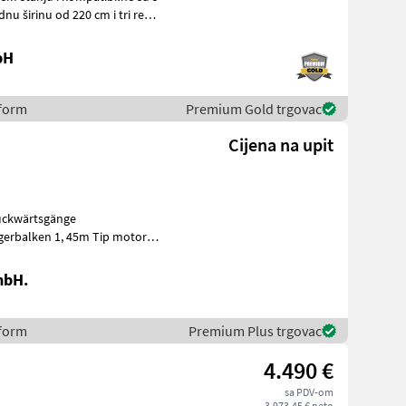
nu širinu od 220 cm i tri reda
bH
eform
Premium Gold trgovac
Cijena na upit
Rückwärtsgänge
gerbalken 1, 45m Tip motora:
mbH.
eform
Premium Plus trgovac
4.490 €
sa PDV-om
3.973,45 € neto