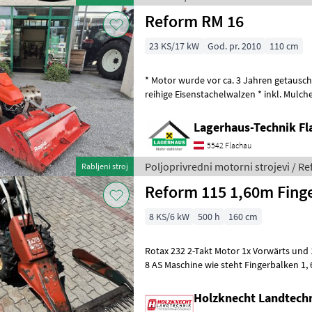
Reform RM 16
23 KS/17 kW
God. pr. 2010
110 cm
* Motor wurde vor ca. 3 Jahren getauscht 
reihige Eisenstachelwalzen * inkl. Mulcher 110cm Breit Bj.: 2019 Wir
bitten telefoni
Lagerhaus-Technik Fl
5542 Flachau
Poljoprivredni motorni strojevi / R
Rabljeni stroj
Reform 115 1,60m Fing
8 KS/6 kW
500 h
160 cm
Rotax 232 2-Takt Motor 1x Vorwärts und
8 AS Maschine wie steht Fingerbalken 1
motora: Benzin, , , Prstasta poluga
Holzknecht Landtech