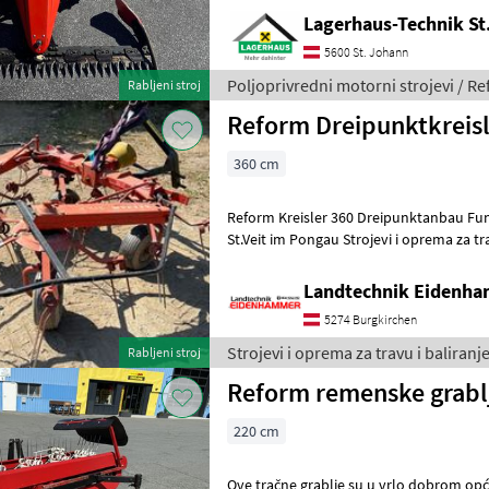
Lagerhaus-Technik St
5600 St. Johann
Poljoprivredni motorni strojevi / R
Rabljeni stroj
Reform Dreipunktkreis
360 cm
Reform Kreisler 360 Dreipunktanbau Funtionsfähig Standort 5621
St.Veit im Pongau Strojevi i oprema za travu i baliranje Rotacioni
prevrtači (rasturači) si
Landtechnik Eidenh
5274 Burgkirchen
Strojevi i oprema za travu i baliranj
Rabljeni stroj
Reform remenske grabl
220 cm
Ove tračne grablje su u vrlo dobrom opć