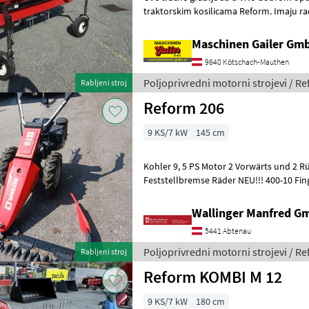
traktorskim kosilicama Reform. Imaju rad
zubaca. Kardansko vratilo
Maschinen Gailer Gm
9640 Kötschach-Mauthen
Poljoprivredni motorni strojevi / R
Rabljeni stroj
Reform 206
9 KS/7 kW
145 cm
Kohler 9, 5 PS Motor 2 Vorwärts und 2 
Feststellbremse Räder NEU!!! 400-10 Fin
Benzin, , , Prstasta poluga, :, : Poljoprivre
Wallinger Manfred G
5441 Abtenau
Poljoprivredni motorni strojevi / R
Rabljeni stroj
Reform KOMBI M 12
9 KS/7 kW
180 cm