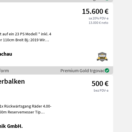
15.600 €
sa 20% PDV-a
13.000 € neto
auf ein 23 PS Modell * inkl. 4
achau
eform
Premium Gold trgovac
erbalken
500 €
bez PDV-a
 1x Rückwärtsgang Räder 4.00-
, 60m Reservemesser Tip
nik GmbH.