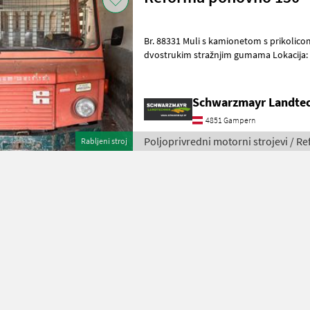
Br. 88331 Muli s kamionetom s prikolicom s 30 km/h sa svjetlima s
dvostrukim stražnjim gumama Lokacija: 4813 Altmünster Dizel, pogon
na sva četiri kotača, dvostruki
Schwarzmayr Landte
4851 Gampern
Poljoprivredni motorni strojevi / R
Rabljeni stroj