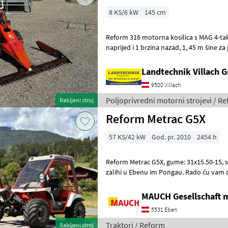
8 KS/6 kW
145 cm
Reform 316 motorna kosilica s MAG 4-taktnim
naprijed i 1 brzina nazad, 1, 45 m šine za prste, gumene gume,
spremna za upotrebu, nalazi se u Liese
Landtechnik Villach
9500 Villach
Poljoprivredni motorni strojevi / R
Rabljeni stroj
Reform Metrac G5X
57 KS/42 kW
God. pr. 2010
2454 h
Reform Metrac G5X, gume: 31x15.50-15, stražnja priključnica; Stroj je na
zalihi u Ebenu im Pongau. Rado ću vam detaljno pokazati stroj i, po
želji, demonstrirati g
MAUCH Gesellschaft m
5531 Eben
Traktori / Reform
Rabljeni stroj