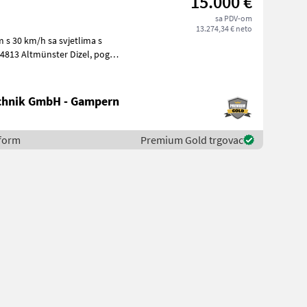
15.000 €
sa PDV-om
13.274,34 € neto
chnik GmbH - Gampern
eform
Premium Gold trgovac