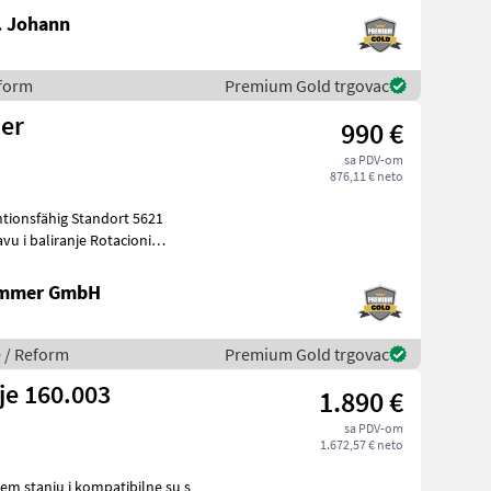
. Johann
eform
Premium Gold trgovac
ler
990 €
sa PDV-om
876,11 € neto
ammer GmbH
e / Reform
Premium Gold trgovac
je 160.003
1.890 €
sa PDV-om
1.672,57 € neto
em stanju i kompatibilne su s