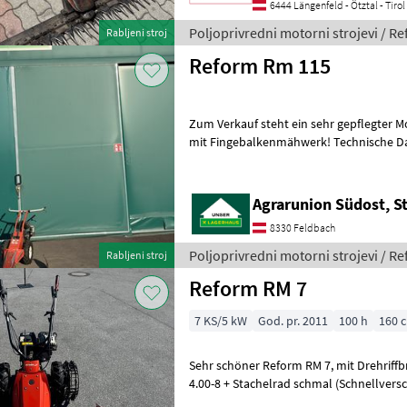
6444 Längenfeld - Ötztal - Tirol
Poljoprivredni motorni strojevi / R
Rabljeni stroj
Reform Rm 115
Zum Verkauf steht ein sehr gepflegter
mit Fingebalkenmähwerk! Technische Daten: Rotax 232 2-Takt Motor
mit 7 PS 1x Vorwärts und 1x R
Agrarunion Südost, S
8330 Feldbach
Poljoprivredni motorni strojevi / R
Rabljeni stroj
Reform RM 7
7 KS/5 kW
God. pr. 2011
100 h
160 
Sehr schöner Reform RM 7, mit Drehriffbremse, mit Gummibereifung
4.00-8 + Stachelrad schmal (Schnellverschuss), mit Mähbal
160cm Mittelschnitt mit Außensch