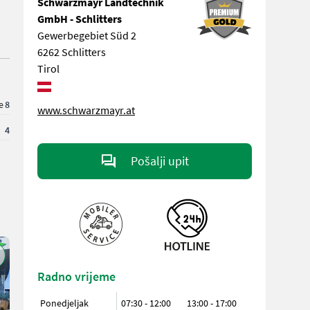
Schwarzmayr Landtechnik
GmbH - Schlitters
Gewerbegebiet Süd 2
6262 Schlitters
Tirol
e
8
www.schwarzmayr.at
4
Pošalji upit
Radno vrijeme
Ponedjeljak
07:30 - 12:00
13:00 - 17:00