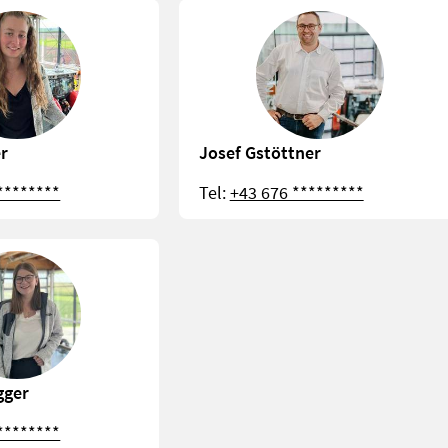
er
Josef Gstöttner
********
Tel:
+43 676 *********
gger
********