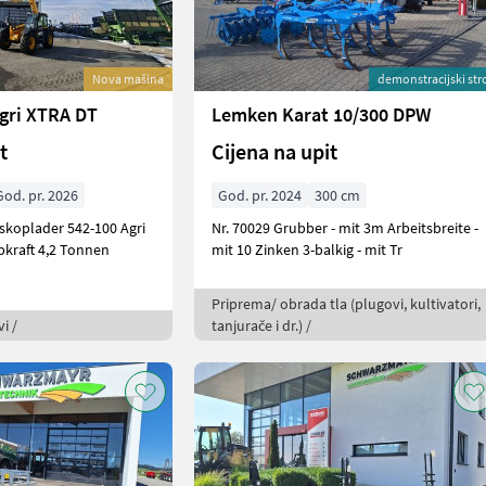
Nova mašina
demonstracijski str
gri XTRA DT
Lemken Karat 10/300 DPW
t
Cijena na upit
God. pr. 2026
God. pr. 2024
300 cm
Nr. 70029 Grubber - mit 3m Arbeitsbreite -
bkraft 4,2 Tonnen
mit 10 Zinken 3-balkig - mit Tr
Priprema/ obrada tla (plugovi, kultivatori,
i /
tanjurače i dr.) /