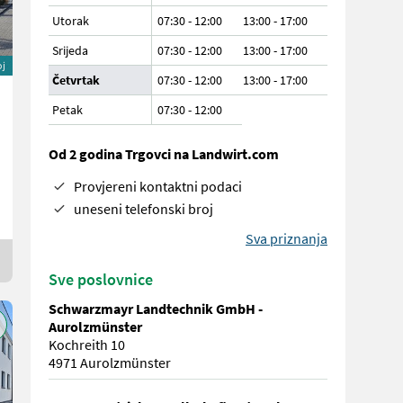
Utorak
07:30 - 12:00
13:00 - 17:00
Srijeda
07:30 - 12:00
13:00 - 17:00
oj
Četvrtak
07:30 - 12:00
13:00 - 17:00
Petak
07:30
-
12:00
Od 2 godina Trgovci na Landwirt.com
Provjereni kontaktni podaci
uneseni telefonski broj
Sva priznanja
Sve poslovnice
Schwarzmayr Landtechnik GmbH -
Aurolzmünster
Kochreith 10
4971 Aurolzmünster