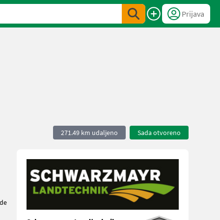
Prijava
271.49 km udaljeno
Sada otvoreno
de