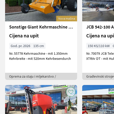
Nova mašina
Sonstige Giant Kehrmaschine 1350
JCB 542-100 A
Cijena na upit
Cijena na upi
God. pr. 2026
135 cm
150 KS/110 kW
Nr. 55778 Kehrmaschine - mit 1.350mm
Nr. 70079 JCB Teleskoplader 542-100 Agri
Kehrbreite - mit 520mm Kehrbesendurch
XTRAr DT - mit Hu
Oprema za staju i mljekarstvo /
Građevinski strojev