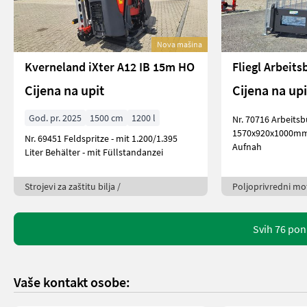
Nova mašina
Kverneland iXter A12 IB 15m HO
Fliegl Arbeits
Cijena na upit
Cijena na upi
God. pr. 2025
1500 cm
1200 l
Nr. 70716 Arbeitsbühne - mit
1570x920x1000mm -
Nr. 69451 Feldspritze - mit 1.200/1.395
Aufnah
Liter Behälter - mit Füllstandanzei
Strojevi za zaštitu bilja /
Poljoprivredni mot
Svih 76 pon
Vaše kontakt osobe: