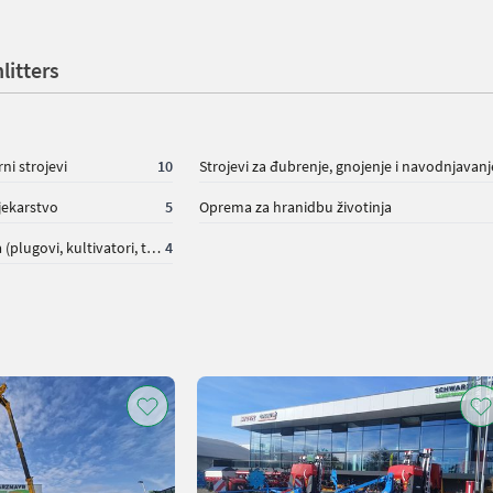
itters
ni strojevi
10
Strojevi za đubrenje, gnojenje i navodnjavanj
jekarstvo
5
Oprema za hranidbu životinja
Priprema/ obrada tla (plugovi, kultivatori, tanjurače i dr.)
4