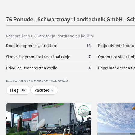
76 Ponude - Schwarzmayr Landtechnik GmbH - Schl
Raspoređeno u 8 kategorija · sortirano po količini
Dodatna oprema za traktore
13
Poljoprivredni motor
Strojevi i oprema za travu i baliranje
7
Oprema za staju i ml
Prikolice i transportna vozila
4
NAJPOPULARNIJE MARKE PRODAVAČA
Fliegl
Vakutec
16
6