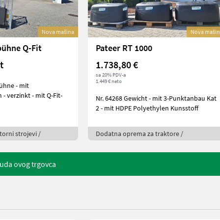
Nova mašina
Nova mašin
bühne Q-Fit
Pateer RT 1000
t
1.738,80 €
sa 20% PDV-a
1.449 € neto
 verzinkt - mit Q-Fit-
Nr. 64268 Gewicht - mit 3-Punktanbau Kat
2 - mit HDPE Polyethylen Kunsstoff
orni strojevi /
Dodatna oprema za traktore /
uda ovog trgovca