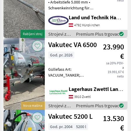
neto
• Arbeitstiefe 5.000 mm •
Schwenkeinrichtung für
geschlossene Gruben •
Land und Technik HandelsgesmbH
Grubenöffung: 650 x 750 x
200 mm • Dreipunktanbau
4792 Münzkirchen
mit Oberlenkerkette •
Strojevi za
Premium Plus trgovac
Rabljeni stroj
Neigungsverstel
đubrenje,
Vakutec VA 6500
23.990
gnojenje i
navodnjavanje
€
God. pr. 2026
/ Vakutec
sa 20% PDV-
a
Güllefass Art:
19.991,67 €
VACUUM_TANKER;
neto
Klassifizierung:
Neumaschine;
Lagerhaus Zwettl Landtechnik
Seriennummer/Fahrgestellnummer:
3910 Zwettl
2619559; Nettogewicht (kg):
2150; Tankinhalt (Liter):
Strojevi za
Premium Plus trgovac
Nova mašina
6500; Spurbreite (c
đubrenje,
Vakutec 5200 L
13.530
gnojenje i
navodnjavanje
€
God. pr. 2004
5200 l
/ Vakutec