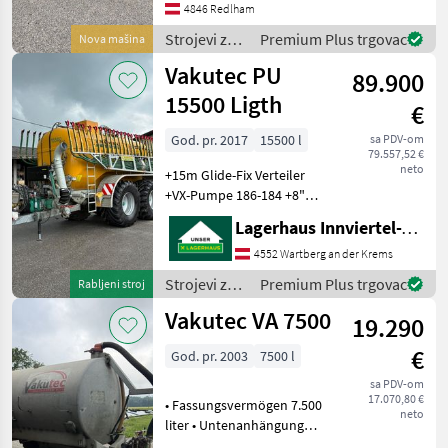
okretanje: Mehanički, Krilo
4846 Redlham
miksera: 3 krila, Zaštitni
Strojevi za
Premium Plus trgovac
Nova mašina
prsten, Potpor
đubrenje,
Vakutec PU
89.900
gnojenje i
navodnjavanje
15500 Ligth
€
/ Vakutec
God. pr. 2017
15500 l
sa PDV-om
79.557,52 €
neto
+15m Glide-Fix Verteiler
+VX-Pumpe 186-184 +8"
Saugarm links
Lagerhaus Innviertel-Traunviertel-Urfahr eGen, Wartberg/Krems
+Nachlauflenk Achse
+Räder: 750/75R30, 5 +DLA
4552 Wartberg an der Krems
mit ALB +K80 +WWGW +hyd.
Strojevi za
Premium Plus trgovac
Rabljeni stroj
Stützf
đubrenje,
Vakutec VA 7500
19.290
gnojenje i
navodnjavanje
€
God. pr. 2003
7500 l
/ Vakutec
sa PDV-om
17.070,80 €
• Fassungsvermögen 7.500
neto
liter • Untenanhängung
Zentraldeichsel •