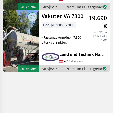
Syphon aus Stahl •
Doppelkugelventil •
Strojevi za
Premium Plus trgovac
Rabljeni stroj
Verzinkter St
đubrenje,
Vakutec VA 7300
19.690
gnojenje i
navodnjavanje
€
God. pr. 2008
7300 l
/ Vakutec
sa PDV-om
17.424,78 €
• Fassungsvermögen 7.300
neto
Liter • verzinkter
Stahlbehälter •
Schleppschuhvorbereitung
Land und Technik HandelsgesmbH
• Stahlsyphon mit 20 Liter •
4792 Münzkirchen
Doppelkugelventil •
Manometer • VAi Hochl
Strojevi za
Premium Plus trgovac
Rabljeni stroj
đubrenje,
gnojenje i
navodnjavanje
/ Vakutec