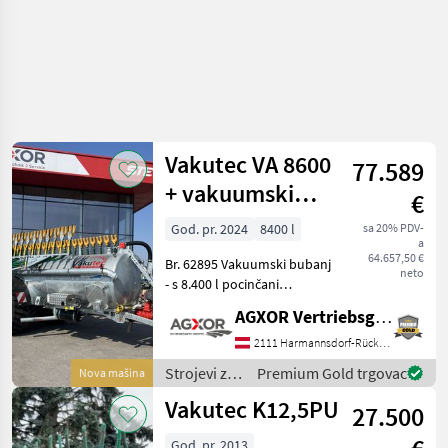
Vakutec VA 8600
77.589
+ vakuumski
€
spremnik
God. pr. 2024
8400 l
sa 20% PDV-
a
razdjelnika
64.657,50 €
Br. 62895 Vakuumski bubanj
vučne papuče
neto
- s 8.400 l pocinčani
spremnik - s promjerom
AGXOR Vertriebsgesellschaft Ost GmbH
spremnika 1500 mm - s
stražnjim poklopcem koji se
2111 Harmannsdorf-Rückersdorf
otvara 1000 mm - s
Strojevi za
Premium Gold trgovac
Nova mašina
pregradnom pločom - s p
đubrenje,
Vakutec K12,5PU
27.500
gnojenje i
navodnjavanje
God. pr. 2013