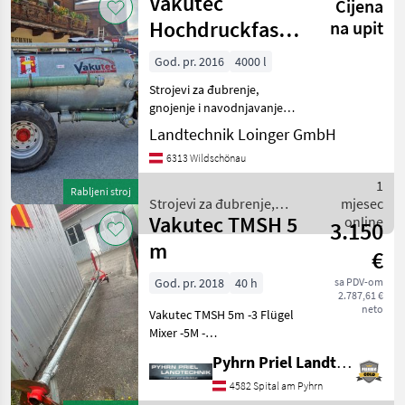
Vakutec
Cijena
gnojenje i
navodnjavanje
Hochdruckfass
na upit
/ Vakutec
VA-K 4000
God. pr. 2016
4000 l
,Ausstattung : B
Strojevi za đubrenje,
gnojenje i navodnjavanje
Cisterne za gnojnicu
Landtechnik Loinger GmbH
6313 Wildschönau
1
Rabljeni stroj
Strojevi za đubrenje,
mjesec
Vakutec TMSH 5
gnojenje i navodnjavanje /
online
3.150
Vakutec
m
€
God. pr. 2018
40 h
sa PDV-om
2.787,61 €
neto
Vakutec TMSH 5m -3 Flügel
Mixer -5M -
Schwenkvorrichtung
Pyhrn Priel Landtechnik JPJ GmbH
Hydraulisch Pocinčano,
Pogon na priključno vratilo
4582 Spital am Pyhrn
(kardan), Uređaj za