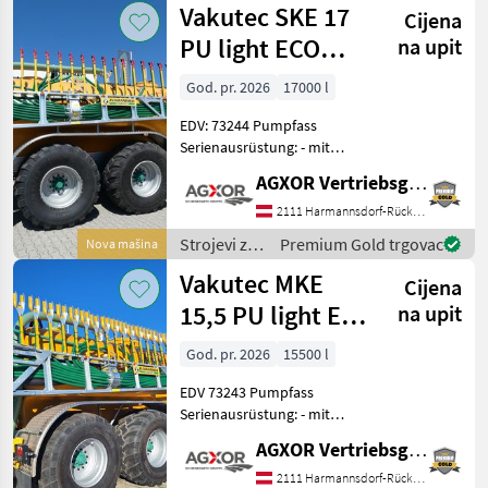
Vakutec SKE 17
Ø 1400 mm - Blindf
Cijena
gnojenje i
navodnjavanje
PU light ECO
na upit
/ Vakutec
Pumpfass
God. pr. 2026
17000 l
EDV: 73244 Pumpfass
Serienausrüstung: - mit
17.000 lt.
AGXOR Vertriebsgesellschaft Ost GmbH
glasfaserverstärkter
Polyester-Behälter - mit
2111 Harmannsdorf-Rückersdorf
Polyester Tank in gelb - mit
Strojevi za
Premium Gold trgovac
Nova mašina
feuerverzinktem Profilrah
đubrenje,
Vakutec MKE
Cijena
gnojenje i
navodnjavanje
15,5 PU light EC
na upit
/ Vakutec
Pumpfass
God. pr. 2026
15500 l
EDV 73243 Pumpfass
Serienausrüstung: - mit
15.500 lt.
AGXOR Vertriebsgesellschaft Ost GmbH
glasfaserverstärkter
Polyester-Behälter - mit
2111 Harmannsdorf-Rückersdorf