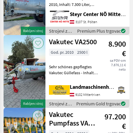
2010, Inhalt: 7.300 Liter,
Druckluftbremse, ALB-
Steyr Center NÖ Mitte Landmaschinentechnik GmbH
Regler, 6" Sauganschluss,
Saugleitung 5 m (2 m
3107 St. Pölten
Schlauch + 3 m Rohr),
Strojevi za
Premium Plus trgovac
Rabljeni stroj
hydraulischer Schieb
đubrenje,
Vakutec VA2500
8.900
gnojenje i
navodnjavanje
€
God. pr. 2010
2500 l
/ Vakutec
sa PDV-om
7.876,11 €
Sehr schönes gepflegtes
neto
Vakutec Güllefass - Inhalt
2500l - Baujahr 2010 -
hydraulische Bremse -
Landmaschinenhandel Ouschan Anton
Handbremse -
9102 Mittertrixen
Weitwinkelgelenkwelle -
Stützrad - hydraulische
Strojevi za
Premium Gold trgovac
Rabljeni stroj
đubrenje,
Vakutec
97.200
gnojenje i
navodnjavanje
Pumpfass VA
€
/ Vakutec
9500 P + Vario-