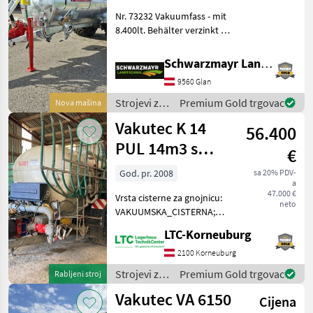
Nr. 73232 Vakuumfass - mit
8.400lt. Behälter verzinkt -
mit 1.500mm
Fassdurchmesser - mit
Schwarzmayr Landtechnik GmbH - Glan
hinteren Deckel 1.000mm
9560 Glan
ausschwenkbar - mit
Schwallwand - mit Schla
Strojevi za
Premium Gold trgovac
Nova mašina
đubrenje,
Vakutec K 14
56.400
gnojenje i
navodnjavanje
PUL 14m3 s
€
/ Vakutec
vučnim crijevom
God. pr. 2008
sa 20% PDV-
a
od 15m
47.000 €
Vrsta cisterne za gnojnicu:
neto
VAKUUMSKA_CISTERNA;
Klasifikacija: Rabljeni stroj;
LTC-Korneuburg
Serijski broj/Broj šasije:
6825; Dopuštena ukupna
2100 Korneuburg
težina (kg): 21000; Kapacitet
Strojevi za
Premium Gold trgovac
Rabljeni stroj
spremn
đubrenje,
Vakutec VA 6150
Cijena
gnojenje i