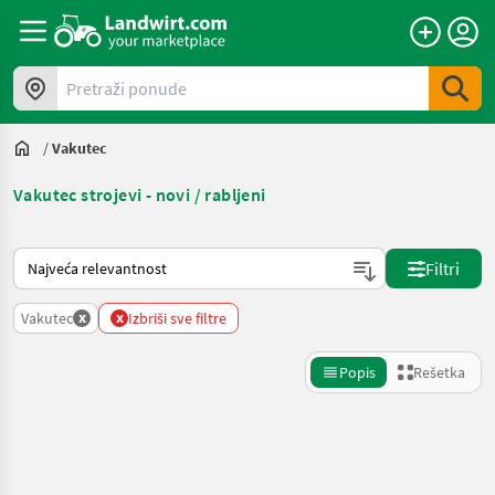
Pretraži ponude
/
Vakutec
Vakutec strojevi - novi / rabljeni
Tako se sortira na Landwirt.com
Filtri
x
x
Vakutec
Izbriši sve filtre
Popis
Rešetka
Precizirajte