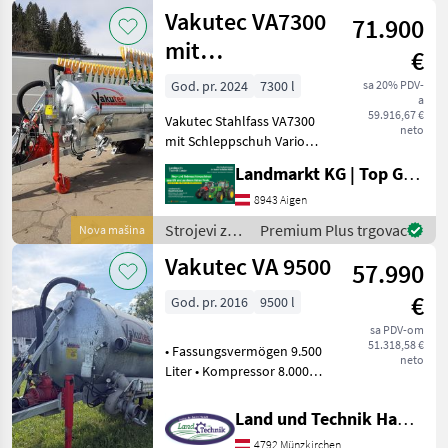
đubrenje,
Vakutec VA7300
Pumpe, zum Umpu
71.900
gnojenje i
navodnjavanje
mit
€
/ Vakutec
Schleppschuh
God. pr. 2024
7300 l
sa 20% PDV-
a
59.916,67 €
Vakutec Stahlfass VA7300
neto
mit Schleppschuh Vario
Flex+ 12/48 - Neumaschine
Landmarkt KG | Top Gebrauchtmaschinen Zentrum
und Förderfähig! -
Vakuumfass mit 7300 Liter
8943 Aigen
Füllmenge - Sauganschluss
Strojevi za
Premium Plus trgovac
Nova mašina
6" Links u
đubrenje,
Vakutec VA 9500
57.990
gnojenje i
navodnjavanje
€
God. pr. 2016
9500 l
/ Vakutec
sa PDV-om
51.318,58 €
• Fassungsvermögen 9.500
neto
Liter • Kompressor 8.000
l/min •
Kompressorumschaltung
Land und Technik HandelsgesmbH
mittels Seilzug • 20 Liter
4792 Münzkirchen