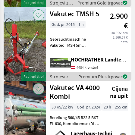
Strojevi za
Premium Gold trgovac
Rabljeni stroj
okretanje: Hidraulično, Krilo
đubrenje,
Vakutec TMSH 5
miks
2.900
gnojenje i
navodnjavanje
€
God. pr. 2015
1 h
/ Vakutec
sa PDV-om
2.566,37 €
Gebrauchtmaschine
neto
Vakutec TMSH 5m
Güllemixer (Standort
Aschbach) Ausstattung: +
HOCHRATHER Landtechnik GmbH
Baujahr 2015 + Gelenkwelle
4484 Kronstorf
+ ca. 225 kg Eigengewicht +
3 Flügel + 5 m Länge
Strojevi za
Premium Plus trgovac
Rabljeni stroj
đubrenje,
Vakutec VA 4000
Cijena
gnojenje i
navodnjavanje
Kombi
na upit
/ Vakutec
30 KS/22 kW
God. pr. 2024
20 h
255 cm
Bereifung 560/45 R22.5 BKT
FL 630, Kombibremse (DL &
hydr.), Zentralzugöse,
Lagerhaus-Technik, Kundenmaschinen