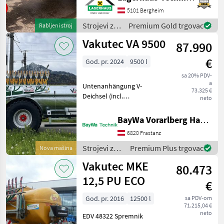
Kombiausführung mit
Werfer Vario,
5101 Bergheim
Talfahrtausbringung
Strojevi za
Premium Gold trgovac
Rabljeni stroj
innenliegend,
đubrenje,
Vakutec VA 9500
Weitwinkelgelenkw
87.990
gnojenje i
navodnjavanje
€
God. pr. 2024
9500 l
/ Vakutec
sa 20% PDV-
a
Untenanhängung V-
73.325 €
Deichsel (incl.
neto
Flanschzugöse)
Kugelkopfkupplung
BayWa Vorarlberg HandelsGmbH BayWa Technik
geflanscht, max. Stützlast 2,
6820 Frastanz
5 to Verteileranschluss 6"
hydr. Sauganschluss
Strojevi za
Premium Plus trgovac
Nova mašina
6"+Schnellku
đubrenje,
Vakutec MKE
80.473
gnojenje i
navodnjavanje
12,5 PU ECO
€
/ Vakutec
God. pr. 2016
12500 l
sa PDV-om
71.215,04 €
neto
EDV 48322 Spremnik