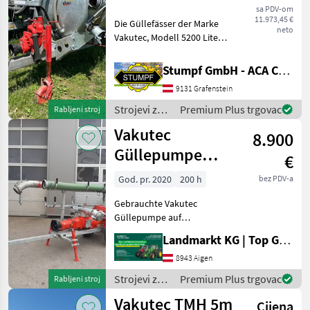
sa PDV-om
11.973,45 €
Die Güllefässer der Marke
neto
Vakutec, Modell 5200 Liter ,
zeichnen sich durch ihre
robuste Bauweise und
Stumpf GmbH - ACA Center Stumpf
effiziente Funktionalität
9131 Grafenstein
aus. Dieses spezifische
Modell ist als
Strojevi za
Premium Plus trgovac
Rabljeni stroj
đubrenje,
Vakutec
8.900
gnojenje i
navodnjavanje
Güllepumpe
€
/ Vakutec
GL65F 90.2 auf
God. pr. 2020
200 h
bez PDV-a
Fahrgestell
Gebrauchte Vakutec
Güllepumpe auf
Transportfahrwerk -
Landmarkt KG | Top Gebrauchtmaschinen Zentrum
Vermittlungsverkauf -
Baujahr 2020 -
8943 Aigen
Schneckenpumpe GL65F
Strojevi za
Premium Plus trgovac
Rabljeni stroj
90.2 - Max. 12bar Druck -
đubrenje,
Vakutec TMH 5m
Antrieb mit Zapfwelle
Cijena
gnojenje i