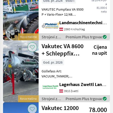
God. pr. 2024
9500 l
sa 20% PDV-
a
Flex+ 12/48
81.000 €
VAKUTEC Pumpfass VA 9500
Schlepp-S
neto
P + Vario-Flex+ 12/48
Schlepp-SCHUH
Landmaschinentechnik Pichler GmbH
Serienausrüstung: •
Feuerverzinkter,
2860 Kirchschlag
selbsttragender, gesickter
Strojevi za
Premium Plus trgovac
Nova mašina
Stahlblechbehälter mit
đubrenje,
Vakutec VA 8600
durchgehende
Cijena
gnojenje i
navodnjavanje
+ Schleppfix
na upit
/ Vakutec
SFA9
God. pr. 2026
Güllefass Art:
VACUUM_TANKER;
Klassifizierung:
Lagerhaus Zwettl Landtechnik
Neumaschine;
Seriennummer/Fahrgestellnummer:
3910 Zwettl
2619561; Nettogewicht (kg):
Strojevi za
Premium Plus trgovac
Nova mašina
4322; zul. Gesamtgewicht
đubrenje,
Vakutec 12000
(kg): 12000; Tankinh
78.000
gnojenje i