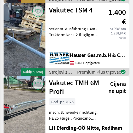
Deichsel mit
đubrenje,
Vakutec TSM 4
1.400
gnojenje i
navodnjavanje
€
/ Vakutec
serienm. Ausführung + 4m -
sa PDV-om
1.238,94 €
Traktormixer + 2-flüglig mit
neto
geschlossenem Ring + ohne
GW + funktionstauglich
Pocinčano, Pogon na
Hauser Ges.m.b.H & Co.KG
priključno vratilo (kardan),
6361 Hopfgarten
Uređaj za
Strojevi za
Premium Plus trgovac
Rabljeni stroj
đubrenje,
Vakutec TMH 6M
Cijena
gnojenje i
navodnjavanje
Profi
na upit
/ Vakutec
God. pr. 2026
mech. Schwenkeinrichtung,
HE 25 Flügel, Pocinčano,
Pogon na priključno vratilo
LH Eferding-OÖ Mitte, Redlham
(kardan), Uređaj za