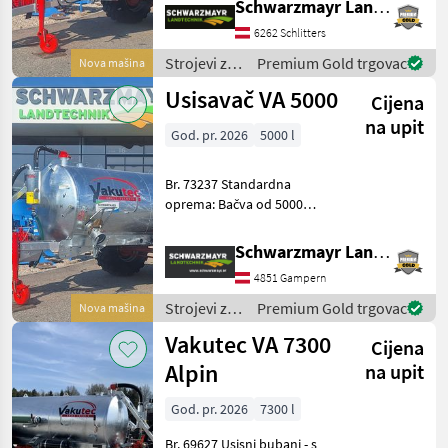
Schwarzmayr Landtechnik GmbH - Schlitters
Kompressor/Überlauf -
6262 Schlitters
Kompressorumschaltung
mit Seilzug - Übe
Strojevi za
Premium Gold trgovac
Nova mašina
đubrenje,
Usisavač VA 5000
Cijena
gnojenje i
navodnjavanje
na upit
God. pr. 2026
5000 l
/ Vakutec
Br. 73237 Standardna
oprema: Bačva od 5000
litara - Vruće pocinčana,
samonosiva posuda od
Schwarzmayr Landtechnik GmbH - Gampern
valovitog čeličnog lima s
4851 Gampern
kontinuiranim okvirom, Ø
1400 mm - Slijepe pr
Strojevi za
Premium Gold trgovac
Nova mašina
đubrenje,
Vakutec VA 7300
Cijena
gnojenje i
navodnjavanje
Alpin
na upit
/ Vakutec
God. pr. 2026
7300 l
Br. 69627 Usisni bubanj - s