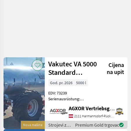
/ Vakutec
Vakutec VA 5000
Cijena
Standard
na upit
Vakuumfass
God. pr. 2026
5000 l
EDV: 73239
Serienausrüstung:
Fasskörper 5.000lt. -
AGXOR Vertriebsgesellschaft Ost GmbH
Feuerverzinkter,
selbsttragender, gesickter
2111 Harmannsdorf-Rückersdorf
Stahlblechbehälter mit
Strojevi za
Premium Gold trgovac
Nova mašina
durchgehendem Rahmen,
đubrenje,