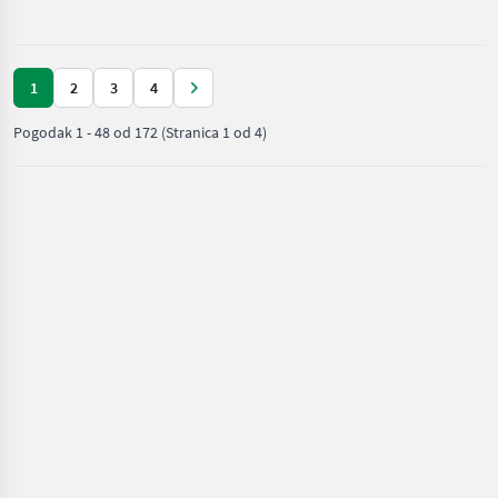
đubrenje,
gnojenje i
navodnjavanje
/ Vakutec
1
2
3
4
Pogodak
1
-
48
od
172
(Stranica 1 od 4)