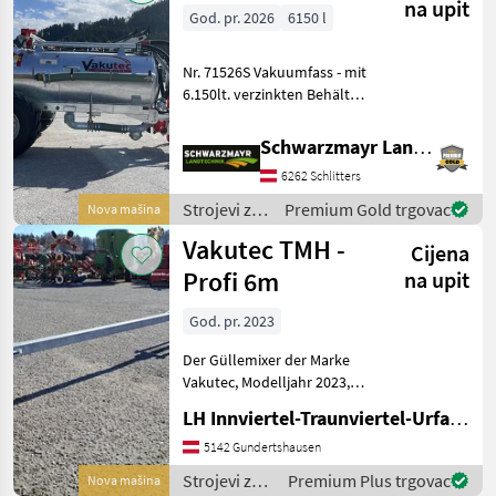
navodnjavanje
na upit
God. pr. 2026
6150 l
/ Vakutec
Nr. 71526S Vakuumfass - mit
6.150lt. verzinkten Behälter
- Schwallwand -
Beleuchtung nach StVo.
Schwarzmayr Landtechnik GmbH - Schlitters
Kompressor/Überlauf - VA
6262 Schlitters
58 Kompressor mit 6500lt.
Luftleistu
Strojevi za
Premium Gold trgovac
Nova mašina
đubrenje,
Vakutec TMH -
Cijena
gnojenje i
navodnjavanje
Profi 6m
na upit
/ Vakutec
God. pr. 2023
Der Güllemixer der Marke
Vakutec, Modelljahr 2023,
präsentiert sich als ein
LH Innviertel-Traunviertel-Urfahr eGen, Gundertshausen
neuwertiges Gerät mit 0
Betriebsstunden. Dieser
5142 Gundertshausen
Mixer ist ideal für
Strojevi za
Premium Plus trgovac
Nova mašina
landwirtschaftliche B