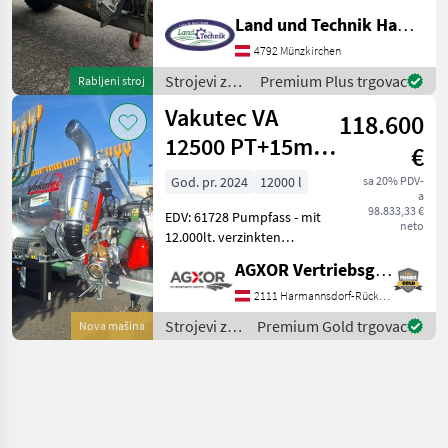
Vorbereitung
Land und Technik HandelsgesmbH
Schleppschuhverteiler •
4792 Münzkirchen
Hydr. Bremse mit
Typenschein 25 km/h •
Strojevi za
Premium Plus trgovac
Rabljeni stroj
Verstärkte Achse
đubrenje,
Vakutec VA
118.600
gnojenje i
navodnjavanje
12500 PT+15m
€
/ Vakutec
Schleppschuhverteiler
God. pr. 2024
12000 l
sa 20% PDV-
a
Pumpfass S
98.833,33 €
EDV: 61728 Pumpfass - mit
neto
12.000lt. verzinkten
Behälter - mit 1.700mm
AGXOR Vertriebsgesellschaft Ost GmbH
Fassdurchmesser - mit
1.000mm ausschwenkbaren
2111 Harmannsdorf-Rückersdorf
Heckdeckel - mit 200mm
Strojevi za
Premium Gold trgovac
Nova mašina
Domdeckel - mit Sc
đubrenje,
gnojenje i
navodnjavanje
/ Vakutec