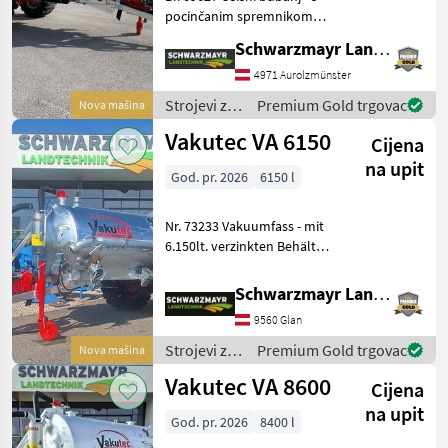
pocinčanim spremnikom
od 7300 litara - s
Schwarzmayr Landtechnik GmbH - Aurolzmünster
pregradnom pločom - s
kompresorom VA 58 s
4971 Aurolzmünster
usisnim kapacitetom od
Strojevi za
Premium Gold trgovac
Nova mašina
5800 l/min - s usisnim
đubrenje,
Vakutec VA 6150
priklju
Cijena
gnojenje i
navodnjavanje
na upit
God. pr. 2026
6150 l
/ Vakutec
Nr. 73233 Vakuumfass - mit
6.150lt. verzinkten Behälter
- Schwallwand -
Beleuchtung nach StVo.
Schwarzmayr Landtechnik GmbH - Glan
Kompressor/Überlauf -
9560 Glan
Kompressorumschaltung
mit Seilzug - Übe
Strojevi za
Premium Gold trgovac
Nova mašina
đubrenje,
Vakutec VA 8600
Cijena
gnojenje i
navodnjavanje
na upit
God. pr. 2026
8400 l
/ Vakutec