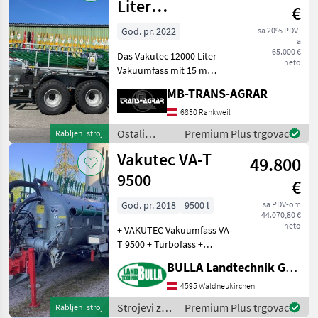
navodnjavanje
Liter
€
/ Vakutec
Vakuumfass mit
God. pr. 2022
sa 20% PDV-
a
15 m Schlepps
65.000 €
Das Vakutec 12000 Liter
neto
Vakuumfass mit 15 m
Schleppschuhverteiler aus
MB-TRANS-AGRAR
dem Baujahr 2022
präsentiert sich als
6830 Rankweil
leistungsstarke
Ostali
Premium Plus trgovac
Rabljeni stroj
Gebrauchtmaschine für die
strojevi i
Vakutec VA-T
professionelle
49.800
oprema /
Vakutec
9500
€
God. pr. 2018
9500 l
sa PDV-om
44.070,80 €
neto
+ VAKUTEC Vakuumfass VA-
T 9500 + Turbofass +
Baujahr 2018 + Vai 82
BULLA Landtechnik GmbH
Kompressor und
Hochdruckpumpe +
4595 Waldneukirchen
zusätzlicher 3-Wegehahn
Strojevi za
Premium Plus trgovac
Rabljeni stroj
auf der Druckseite der