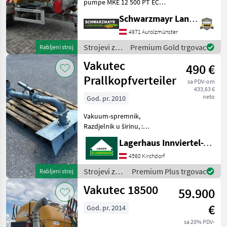
pumpe MKE 12 500 PT ECO
Tijelo/okvir spremnika -
Schwarzmayr Landtechnik GmbH - Aurolzmünster
Spremnik od poliestera
ojačanog staklenim
4971 Aurolzmünster
vlaknima s poklopcem na
Strojevi za
Premium Gold trgovac
Rabljeni stroj
šarke, žuta boja spremnika -
đubrenje,
Vakutec
Č
490 €
gnojenje i
navodnjavanje
Prallkopfverteiler
sa PDV-om
/ Vakutec
433,63 €
neto
God. pr. 2010
Vakuum-spremnik,
Razdjelnik u širinu, :
Vakuum-spremnik Strojevi
Lagerhaus Innviertel-Traunviertel-Urfahr eGen, Kirchdorf
za đubrenje, gnojenje i
navodnjavanje Cisterne za
4560 Kirchdorf
gnojnicu
Strojevi za
Premium Plus trgovac
Rabljeni stroj
đubrenje,
Vakutec 18500
59.900
gnojenje i
navodnjavanje
€
God. pr. 2014
/ Vakutec
sa 20% PDV-