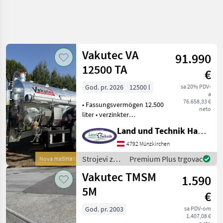
Vakutec VA
91.990
12500 TA
€
God. pr. 2026
12500 l
sa 20% PDV-
a
76.658,33 €
• Fassungsvermögen 12.500
neto
liter • verzinkter
Stahlblechboden mit
Land und Technik HandelsgesmbH
Radkästen •
Schleppschuhvorbereitung
4792 Münzkirchen
• 40 km/h Paket •
Strojevi za
Premium Plus trgovac
Nova mašina
Typenschein • Bereifung
đubrenje,
Vakutec TMSM
750/60 R - 30, 5
1.590
gnojenje i
navodnjavanje
5M
€
/ Vakutec
God. pr. 2003
sa PDV-om
1.407,08 €