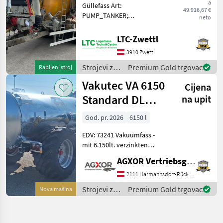
a
Güllefass Art:
49.916,67 €
PUMP_TANKER;
neto
Klassifizierung:
Gebrauchtmaschine;
LTC-Zwettl
Seriennummer/Fahrgestellnummer:
3910 Zwettl
09338; Nettogewicht (kg):
8850; zul. Gesamtgewicht
Strojevi za
Premium Gold trgovac
Rabljeni stroj
(kg): 24000; Tanki
đubrenje,
Vakutec VA 6150
Cijena
gnojenje i
navodnjavanje
Standard DL
na upit
/ Vakutec
Vakuumfass
God. pr. 2026
6150 l
EDV: 73241 Vakuumfass -
mit 6.150lt. verzinkten
Behälter - Schwallwand -
AGXOR Vertriebsgesellschaft Ost GmbH
Beleuchtung nach StVo.
Kompressor/Überlauf - VA
2111 Harmannsdorf-Rückersdorf
58 Kompressor mit 6500lt.
Strojevi za
Premium Gold trgovac
Nova mašina
Luftleist
đubrenje,
gnojenje i
navodnjavanje