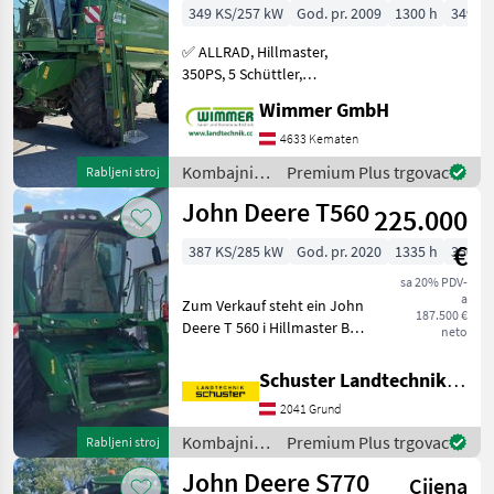
+ Schneidwerk
T560
349 KS/257 kW
God. pr. 2009
1300 h
349 c
620
S780
✅ ALLRAD, Hillmaster,
T670
350PS, 5 Schüttler,
Schneidwerk 620,
T550
Wimmer GmbH
Rapsvorsatz✅ Der
S770
gebrauchte John Deere
4633 Kematen
T560 Hillmaster aus dem
W660
Kombajni /
Premium Plus trgovac
Rabljeni stroj
Jahr 2009 überzeugt als
John Deere
1158
John Deere T560
zuverlässiger Mä
225.000
CTS
€
387 KS/285 kW
God. pr. 2020
1335 h
350 c
T5
sa 20% PDV-
600
a
Zum Verkauf steht ein John
187.500 €
W540
Deere T 560 i Hillmaster BJ
neto
2020 mit nur 1335
Prikaži
Motorstundnen und 856
sve
Schuster Landtechnik Grund
Trommelstunden ca 2400
2041 Grund
MARKETPLACE
ha, ProDrive 30 km/h
Getriebe, LED Beleuchtung,
Kombajni /
Premium Plus trgovac
Rabljeni stroj
Ponude
Mali
John Deere
Marketplace
John Deere S770
trgovaca
oglasi
Cijena