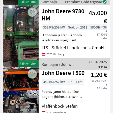
Dreschsystems: Schüttler;
Kombajni /
Premium Gold trgovac
Rabljeni stroj
Anzahl der Schüttler: 5; Ser
John Deere
John Deere 9780
45.000
HM
€
352 KS/259 kW
God. pr. 2011
5300 h
sa 20% PDV-
3600 
a
37.500 €
U dobrom je stanju i dobro
neto
je održavan i njegovan!
Heder i nosač hedera
LTS - Stöckel Landtechnik GmbH
uključeni. Ako ste
2325 Himberg
zainteresirani, kontaktirajte:
Kurt Sachinger Tel: - Broj
23-04-2025
Rabljeni stroj
Kombajni / John
slamotresa: 6 sl
09:34
Deere
John Deere T560
1,20 €
sa 20% PDV-
350 KS/257 kW
1 h
1 cm
a
1 € neto
Popravljamo hidraulične
pogone (hidrostate) svih
proizvođača Broj
Klaffenböck Stefan
slamotresa: 5 slamotresa,
Hidrostatični pogon, Bord
4722 Peuerbach