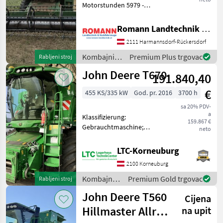
Motorstunden 5979 -
John Deere
Trommelstunden 4183 -
Maschine sofort
Romann Landtechnik & Nutzfahrzeuge e.U.
Einsatzbereit -mit
Claas
2111 Harmannsdorf-Rückersdorf
Schneidwerk und
Schneidwerkswagen 4, 85 m
Kombajni /
Premium Plus trgovac
Rabljeni stroj
New Holland
Arbeitsbreite -Baujahr: 2
John Deere
John Deere T670
191.840,40
Fendt
€
455 KS/335 kW
God. pr. 2016
3700 h
Case IH
sa 20% PDV-
a
Klassifizierung:
159.867 €
Massey Ferguson
Gebrauchtmaschine;
neto
DEF/AD BLUE: Ja;
Prikaži
Motorhersteller: John
LTC-Korneuburg
sve
Deere; Abgelesene
2100 Korneuburg
(12)
Trommelstunden: 2450;
Geerntete Fläche: 5100;
Kombajni /
Premium Gold trgovac
Rabljeni stroj
MODEL
Höchstgeschwindigkeit
John Deere
John Deere T560
(km/
Cijena
Hillmaster Allrad
na upit