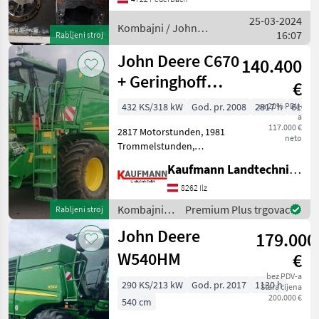
kompjuter, Kabina, :
25-03-2024
Hidrostatični pogon
Kombajni / John
16:07
Rabljeni stroj
Kombajni
Deere
John Deere C670
140.400
+ Geringhoff
€
VS610
432 KS/318 kW
God. pr. 2008
2817 h
sa 20% PDV-
610 c
a
117.000 €
2817 Motorstunden, 1981
neto
Trommelstunden,
Strohhäcksler,
Kaufmann Landtechnik GmbH
Spreuverteiler, Geringoff
Vario Star 610 mit 2
8262 Ilz
hydraulischen Rapstrenner
Kombajni /
Premium Plus trgovac
Rabljeni stroj
Broj slamotresa: 0
John Deere
slamotresa, Hidrost
John Deere
179.000
W540HM
€
bez PDV-a
290 KS/213 kW
God. pr. 2017
1130 h
Stara cijena
200.000 €
540 cm