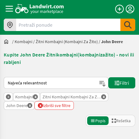
Pretraži ponude
/
Kombajni
/
Žitni Kombajni (kombajni Za Žito)
/
John Deere
Kupite John Deere Žitnikombajni(kombajnizažito) - novi ili
rabljeni
Tako se sortira na Landwirt.com
Filtri
x
x
x
Kombajni
Zitni Kombajni Kombajni Za Zito
x
x
John Deere
Izbriši sve filtre
Popis
Rešetka