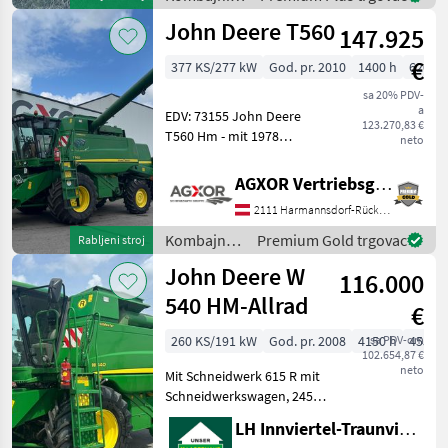
#PoljoprivrednaTehnologijaZa
John Deere
John Deere T560
147.925
€
377 KS/277 kW
God. pr. 2010
1400 h
620 c
sa 20% PDV-
a
EDV: 73155 John Deere
123.270,83 €
T560 Hm - mit 1978
neto
Motorstunden - mit 1400
Trommelstunden - mit
AGXOR Vertriebsgesellschaft Ost GmbH
CommandCenter - mit AHK
2111 Harmannsdorf-Rückersdorf
hinten - mit Multikuppler -
mit Hillmaster
Kombajni /
Premium Gold trgovac
Rabljeni stroj
John Deere
John Deere W
116.000
540 HM-Allrad
€
260 KS/191 kW
God. pr. 2008
4150 h
sa PDV-om
455 c
102.654,87 €
neto
Mit Schneidwerk 615 R mit
Schneidwerkswagen, 2450
Motorstunden, elektr
LH Innviertel-Traunviertel-Urfahr eGen, Ottensheim
Siebverstellung,