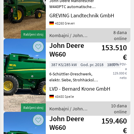
John Deere Mähdrescher
W440PTC automatische
Vorsatzführung, elektr.
GREVING Landtechnik GmbH
Siebe,
48268 Greven
Hochleistungshäcksler mit
elektr. Verstellung,
8 dana
Rabljeni stroj
Kombajni / John
Bereifung
online
Deere
650/65R38+480/65R24,
John Deere
153.510
automatische
W660
€
387 KS/285 kW
God. pr. 2018
1330 h
sa 19% PDV-
a
129.000 €
6-Schüttler-Dreschwerk,
neto
elektr. Siebe, Strohhäcksler,
Spreuverteiler,
LVD - Bernard Krone GmbH
Verlustmessung,
48480 Spelle
Klimaanlage, Korntank:
10.000 Liter, mit: John
10 dana
Rabljeni stroj
Kombajni / John
Deere Schneidwerk, Typ:
online
Deere
PremiumF
John Deere
159.460
W660
€