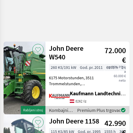
John Deere
72.000
W540
€
260 KS/191 kW
God. pr. 2011
6175 h
sa 20% PDV-
1 cm
a
60.000 €
6175 Motorstunden, 3511
neto
Trommelstunden,
HillMaster
Kaufmann Landtechnik GmbH
Fahrwerkshangausgleich,
Allrad, Strohhäcksler,
8262 Ilz
Maschine ohne
Kombajni /
Premium Plus trgovac
Rabljeni stroj
Schneidwerk Broj
John Deere
John Deere 1158
slamotresa: 5 slamotresa,
42.990
Hidrostatič
€
115 KS/85 kW
God. pr. 1995
1555 h
360 cm