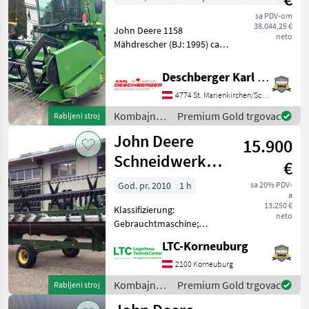
sa PDV-om
38.044,25 €
John Deere 1158
neto
Mähdrescher (BJ: 1995) ca.
1.555 Motorstunden (lt.
Betriebsstundenzähler) mit
Deschberger Karl Landtechnik GesmbH & Co KG
115 PS 6-Zylinder
4774 St. Marienkirchen/Schärding
Dieselmotor, Korntank ca.
3. 500 l, Kabine mit Klima
Kombajni /
Premium Gold trgovac
Rabljeni stroj
John Deere
John Deere
15.900
Schneidwerk
€
622R
God. pr. 2010
1 h
sa 20% PDV-
a
13.250 €
Klassifizierung:
neto
Gebrauchtmaschine;
Vorsatzgeräte Art:
LTC-Korneuburg
Getreideschneidwerk;
Vorsatzgerät Modell: John
2100 Korneuburg
Deere 622R; Vorsatzgerät
Kombajni /
Premium Gold trgovac
Rabljeni stroj
Seriennummer:
John Deere
1Z0622RXA90036046/ARTIKE