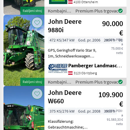
Autocontour nSystem,
4100 Ottensheim
Strohhäcksler, 3 Gang
Kombajni /
Premium Plus trgovac
Rabljeni stroj
Getriebe, Maisausrüstung,
John Deere
John Deere
Reduziergetrieb
90.000
9880i
€
472 KS/347 kW
God. pr. 2006
2804 h
sa 20% PDV-
910 c
a
75.000 €
GPS, Geringhoff Vario Star 9,
neto
1m, Schneidwerkswagen
Broj slamotresa: 0
Pamberger Landmaschinentechnik GmbH
slamotresa, Hidrostatični
pogon, Pogon na sve
3123 Obritzberg
kotače (4x4), Bord
Kombajni /
Premium Plus trgovac
Rabljeni stroj
kompjuter, Mjerenje
John Deere
John Deere
prihoda-GPS, Ka
109.900
W660
€
375 KS/276 kW
God. pr. 2008
3500 h
sa 20% PDV-
a
91.583,33 €
Klassifizierung:
neto
Gebrauchtmaschine;