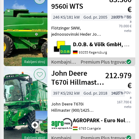
9560i WTS
€
246 KS/181 kW
God. pr. 2005
2330 h
sa 19% PDV-
550 c
a
70.000 €
Flötzinger SWW,
neto
jednoosovinski Heder John
Deere 618R, godina
D.O.B. & Völk GmbH, Filiale Regensburg
proizvodnje 2003. Heder
Talhammer spreman za
93055 Regensburg
odmah korištenje dobro
Kombajni /
Premium Plus trgovac
Rabljeni stroj
održavano stanje Bord
John Deere
John Deere
kompjuter, Hidr
212.979
T670i Hillmaster
€
6 straw walker,
397 KS/292 kW
God. pr. 2018
1425 h
sa 27% PDV-
a
9.15 m 630X Var
167.700 €
John Deere T670i
neto
Hillmaster (900/1425
BStunden) 6-Schritter, 9, 15
AGROPARK - Euro Noliker Kft.
m 630X Vario-Schneidwerk,
Transportwagen,
6765 Csengele
Rapsmesser, SF6000
Kombajni /
Premium Plus trgovac
Rabljeni stroj