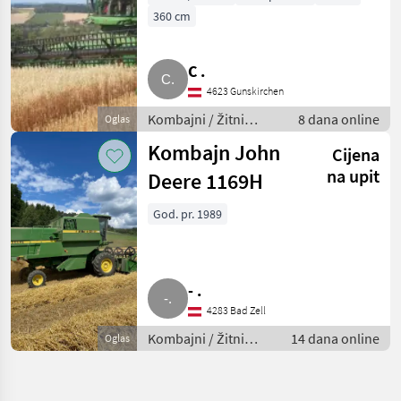
622F, SW 722PF
360 cm
C .
4623 Gunskirchen
Kombajni / Žitni
8 dana online
Oglas
kombajni (kombajni
Kombajn John
Cijena
za žito)
na upit
Deere 1169H
God. pr. 1989
- .
4283 Bad Zell
Kombajni / Žitni
14 dana online
Oglas
kombajni (kombajni
za žito)