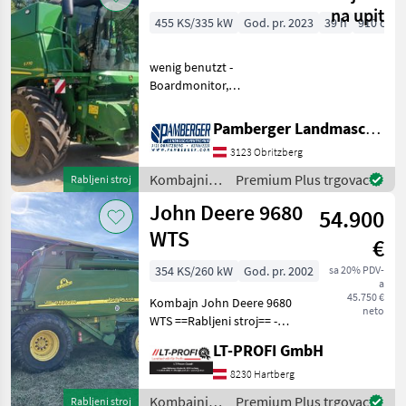
na upit
455 KS/335 kW
God. pr. 2023
39 h
910 cm
wenig benutzt -
Boardmonitor,
Strohhäcksler,
Spreuverteiler, Allrad, GPS
Pamberger Landmaschinentechnik GmbH
Starfire 7000, Schneidwerk
3123 Obritzberg
Flex Hydraflex 730FD, 2-
achsiger Wagen Broj
Kombajni /
Premium Plus trgovac
Rabljeni stroj
slamotresa: 0 slamotr
John Deere
John Deere 9680
54.900
WTS
€
354 KS/260 kW
God. pr. 2002
sa 20% PDV-
a
45.750 €
Kombajn John Deere 9680
neto
WTS ==Rabljeni stroj== -
Dostupno odmah -
LT-PROFI GmbH
Spremno za trenutnu
upotrebu Stroj se može
8230 Hartberg
pogledati u #LT-Profi GmbH
Kombajni /
Premium Plus trgovac
Rabljeni stroj