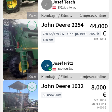
Josef Tesch
3522 Lichtenau
Kombajni / Žitni
1 mjesec online
Oglas
kombajni (kombajni
John Deere 2254
44.000
za žito)
€
230 KS/169 kW
God. pr. 1999
3650 h
bez PDV-a
420 cm
Josef Fritz
3824 Großau
Kombajni / Žitni
1 mjesec online
Oglas
kombajni (kombajni
John Deere 1032
8.000
za žito)
€
65 KS/48 kW
bez PDV-a
Stara cijena
9.000 €