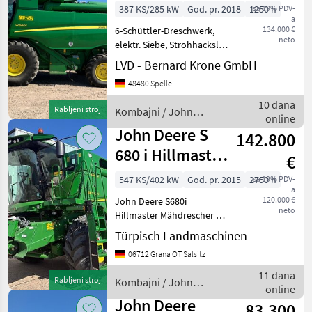
387 KS/285 kW
God. pr. 2018
1250 h
sa 19% PDV-
a
134.000 €
6-Schüttler-Dreschwerk,
neto
elektr. Siebe, Strohhäcksler,
Spreuverteiler,
LVD - Bernard Krone GmbH
Verlustmessung,
48480 Spelle
Klimaanlage, Korntank:
10.000 Liter, mit: John
10 dana
Rabljeni stroj
Kombajni / John
Deere Schneidwerk, Typ:
online
Deere
PremiumF
John Deere S
142.800
680 i Hillmaster
€
*Allrad*
547 KS/402 kW
God. pr. 2015
2750 h
sa 19% PDV-
a
120.000 €
John Deere S680i
neto
Hillmaster Mähdrescher mit
Allrad Inklusive
Türpisch Landmaschinen
Schneidwerk 630R mit
06712 Grana OT Salsitz
Transportwagen. Ohne
Rapsausrüstung! Guter
11 dana
Rabljeni stroj
Kombajni / John
Zustand Pogon na sve
online
Deere
kotače (4x4), Bord k
John Deere
83.300