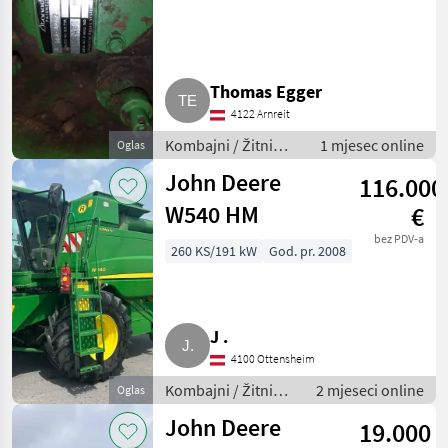
Thomas Egger
4122 Arnreit
Kombajni / Žitni
1 mjesec online
Oglas
kombajni (kombajni
John Deere
116.000
za žito)
W540 HM
€
bez PDV-a
260 KS/191 kW
God. pr. 2008
J .
4100 Ottensheim
Kombajni / Žitni
2 mjeseci online
Oglas
kombajni
John Deere
19.000
(kombajni za žito)