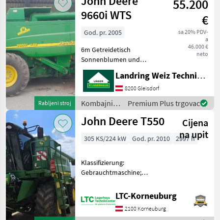
John Deere
55.200
9660i WTS
€
God. pr. 2005
sa 20% PDV-
a
46.000 €
6m Getreidetisch
neto
Sonnenblumen und
Maisausrüstung vorhanden
Landring Weiz Technikzentrum Süd
Kabina, Oprema za kukuruz
Kombajni Žitni kombajni
8200 Gleisdorf
(kombajni za žito)
Kombajni /
Premium Plus trgovac
Rabljeni stroj
John Deere
John Deere T550
Cijena
na upit
305 KS/224 kW
God. pr. 2010
2997 h
Klassifizierung:
Gebrauchtmaschine;
Abgelesene
Trommelstunden: 1907;
LTC-Korneuburg
Höchstgeschwindigkeit
2100 Korneuburg
(km/h): 25; Art des