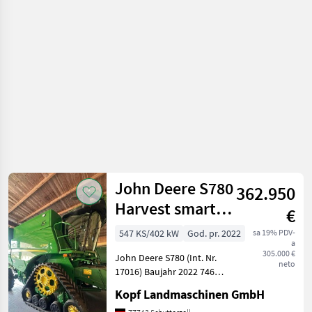
kombajni
(kombajni za žito)
John Deere S780
362.950
Harvest smart,
€
Dyna-Flo mit
547 KS/402 kW
God. pr. 2022
sa 19% PDV-
a
Schn
305.000 €
John Deere S780 (Int. Nr.
neto
17016) Baujahr 2022 746
Motorstunden 238 Stunden
Kopf Landmaschinen GmbH
effektive Arbeitszeit 758 ha