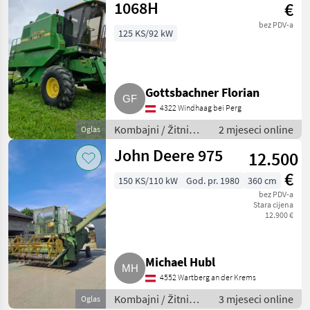
1068H
€
bez PDV-a
125 KS/92 kW
Gottsbachner Florian
4322 Windhaag bei Perg
Kombajni / Žitni
2 mjeseci online
Oglas
kombajni
John Deere 975
12.500
(kombajni za žito)
€
150 KS/110 kW
God. pr. 1980
360 cm
bez PDV-a
Stara cijena
12.900 €
Michael Hubl
4552 Wartberg an der Krems
Kombajni / Žitni
3 mjeseci online
Oglas