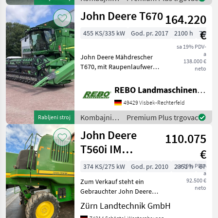
AutoTrac,
John Deere
John Deere T670
Dreschkorbreduzierungs-
164.220
Kit,
€
455 KS/335 kW
God. pr. 2017
2100 h
760 c
sa 19% PDV-
a
John Deere Mähdrescher
138.000 €
T670, mit Raupenlaufwerk,
neto
Variables Schneidwerk 625X
mit 7, 6m Arbeitsbreite,
REBO Landmaschinen GmbH, Zentrale
Rapstrennmesser links und
49429 Visbek-Rechterfeld
rechts, mechanisch
angetrieben, Zürn Sc
Kombajni /
Premium Plus trgovac
Rabljeni stroj
John Deere
John Deere
110.075
T560i IM
€
KUNDENAUFTRAG
374 KS/275 kW
God. pr. 2010
2351 h
sa 19% PDV-
670 c
a
92.500 €
Zum Verkauf steht ein
neto
Gebrauchter John Deere
T560 LL Mähdrescher im
Zürn Landtechnik GmbH
Kundenauftrag. Baujahr: