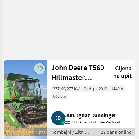
John Deere T560
Cijena
na upit
Hillmaster
Klappschneidwerk,
377 KS/277 kW
God. pr. 2012
1440 h
einsatzbereit
600 cm
Jun. Ignaz Danninger
4211 Alberndorf in der Riedmark
Kombajni / Žitni
27 dana online
Oglas
kombajni (kombajni