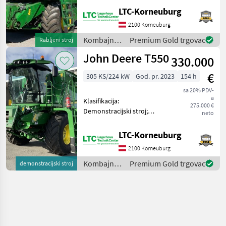
Motorhersteller: John
LTC-Korneuburg
Deere; Abgelesene
Trommelstunden: 2410;
2100 Korneuburg
Höchstgeschwindigkeit
Kombajni /
Premium Gold trgovac
Rabljeni stroj
(km/h): 30; Art des
John Deere
John Deere T550
Dreschsystems: Schüttler;
330.000
€
305 KS/224 kW
God. pr. 2023
154 h
sa 20% PDV-
a
Klasifikacija:
275.000 €
Demonstracijski stroj;
neto
DEF/AD BLUE: Da;
Proizvođač motora: John
LTC-Korneuburg
Deere; Požnjevena
2100 Korneuburg
površina: 254; Maksimalna
brzina (km/h): 30; Vrsta
Kombajni /
Premium Gold trgovac
demonstracijski stroj
sustava vršidbe:
John Deere