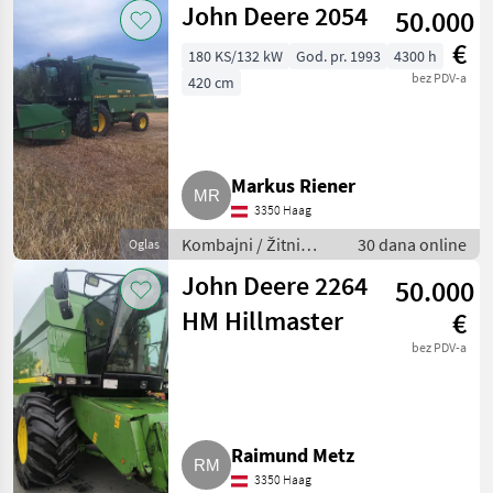
John Deere 2054
50.000
za žito)
€
180 KS/132 kW
God. pr. 1993
4300 h
bez PDV-a
420 cm
Markus Riener
3350 Haag
Kombajni / Žitni
30 dana online
Oglas
kombajni (kombajni
John Deere 2264
50.000
za žito)
HM Hillmaster
€
bez PDV-a
Raimund Metz
3350 Haag