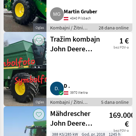
Martin Gruber
4840 Pilsbach
Kombajni / Žitni
28 dana online
Oglas
kombajni (kombajni
Tražim kombajn
1 €
za žito)
John Deere
bez PDV-a
2254/2256
D .
3970 Weitra
Kombajni / Žitni
5 dana online
Oglas
kombajni (kombajni
Mähdrescher
169.000
za žito)
John Deere
€
T560i HM, SW
bez PDV-a
388 KS/285 kW
God. pr. 2018
1245 h