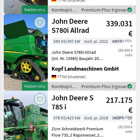
40 km/h Geschwindigkeit
77743 Schutterzell
402kW / 547 PS Premium
Kombajni /
Premium Plus trgovac
Rabljeni stroj
Kabine Hangl
John Deere
John Deere
339.031
S780i Allrad
€
540 KS/397 kW
God. pr. 2022
430 h
sa 19% PDV-
a
284.900 €
John Deere S780i Allrad
neto
(Int. Nr. 15985) Baujahr 2022
430 Motorstunden 270
Kopf Landmaschinen GmbH
Rotorstunden 540 PS Allrad
PowerGrand Europe
77743 Schutterzell
Garantie bis 16.08.2027
Kombajni /
Premium Plus trgovac
Rabljeni stroj
Getreidepaket ACTIV
John Deere
John Deere S
217.175
785 i
€
578 KS/425 kW
God. pr. 2018
1629 h
sa 19% PDV-
1070 
a
182.500 €
Zürn Schneidwerk Premium
neto
Flow 735, 2 Rapsmesser, 2