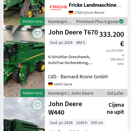
Achs Transportwagen,
Fricke Landmaschinen GmbH
Spreuverteiler,
Strohhäcksler, Auslaufrohr
27404 Gyhum-Bockel
abklappbar, Klimaanlage,
Kombajni /
Premium Plus trgovac
Rabljeni stroj
Bereifung 630 mm Raupen,
John Deere
John Deere T670
333.200
€
God. pr. 2024
484 h
sa 19% PDV-
a
6-Schüttler-Dreschwerk,
280.000 €
AutoTrac-Vorbereitung,
neto
JDLink, G5Plus Universal
Display, SN:
LVD - Bernard Krone GmbH
PCG5PUB117781 Premium-
48480 Spelle
Kabine, autom.
Temperaturregelung
Kombajni / John Deere
Od jučer
Rabljeni stroj
(ClimaTrak), Premium-Sit
John Deere
Cijena
W440
na upit
God. pr. 2018
1149 h
550 cm