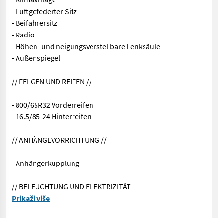
- Luftgefederter Sitz
- Beifahrersitz
- Radio
- Höhen- und neigungsverstellbare Lenksäule
- Außenspiegel
// FELGEN UND REIFEN //
- 800/65R32 Vorderreifen
- 16.5/85-24 Hinterreifen
// ANHÄNGEVORRICHTUNG //
- Anhängerkupplung
// BELEUCHTUNG UND ELEKTRIZITÄT
John Deere 9560 WTS (4075/5732 BStunden) Mähdrescher mit 5 S
Prikaži više