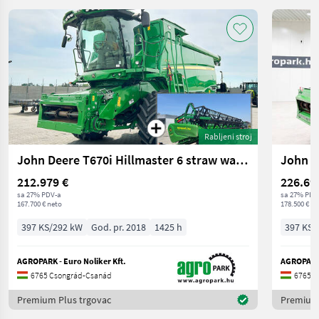
Rabljeni stroj
John Deere T670i Hillmaster 6 straw walker, 9.15 m 630X Var
212.979 €
226.69
sa 27% PDV-a
sa 27% PDV
167.700 € neto
178.500 € ne
397 KS/292 kW
God. pr. 2018
1425 h
397 KS/
AGROPARK - Euro Noliker Kft.
AGROPARK 
6765 Csongrád-Csanád
6765 C
Premium Plus trgovac
Premium 