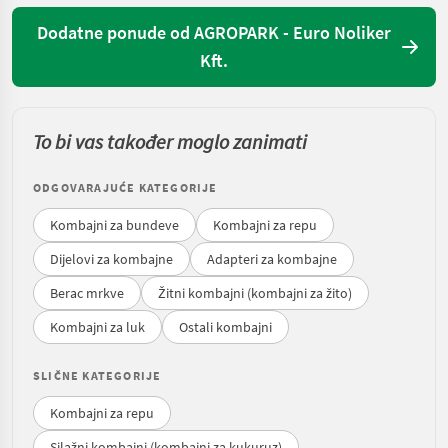
Dodatne ponude od AGROPARK - Euro Noliker
Kft.
To bi vas također moglo zanimati
ODGOVARAJUĆE KATEGORIJE
Kombajni za bundeve
Kombajni za repu
Dijelovi za kombajne
Adapteri za kombajne
Berac mrkve
Žitni kombajni (kombajni za žito)
Kombajni za luk
Ostali kombajni
SLIČNE KATEGORIJE
Kombajni za repu
Silažni kombajni (kombajni za kukuruz)