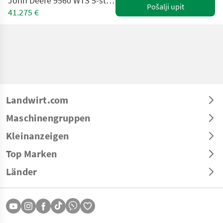
John Deere 9560 WTS 5-straw walker combine, 5.5 m 618R head
Pošalji upit
41.275 €
Landwirt.com
Maschinengruppen
Kleinanzeigen
Top Marken
Länder