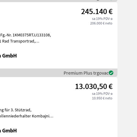
245.140 €
sa 19% PDV-a
206.000 € neto
Fg.-Nr. 1KM0375RTJJ133108,
4 Messertromm
en GmbH
Premium Plus trgovac
13.030,50 €
sa 19% PDV-a
10.950 € neto
en GmbH