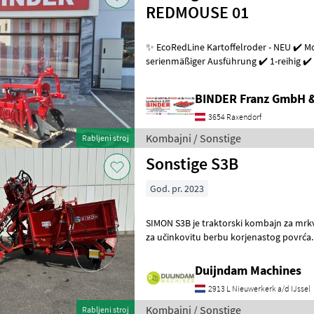
REDMOUSE 01
✨ EcoRedLine Kartoffelroder - NEU ✔️ M
serienmäßiger Ausführung ✔️ 1-reihig ✔️ 
Pflugschar zum Graben ✔️ 2
BINDER Franz GmbH 
3654 Raxendorf
Kombajni / Sonstige
Rabljeni stroj
Sonstige S3B
God. pr. 2023
SIMON S3B je traktorski kombajn za mrkvu s je
za učinkovitu berbu korjenastog povrća
dizajnom, jednostavnim korištenjem
Duijndam Machines
2913 L Nieuwerkerk a/d IJssel
Kombajni / Sonstige
Rabljeni stroj