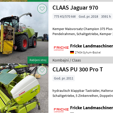
CLAAS Jaguar 970
775 KS/570 kW
God. pr. 2018
3591 h
Kemper Maisvorsatz Champion 375 Plus 
Pendelrahmen, Schaltgetriebe, Kemper 1 Rad Transportrad,
Schutzplane, Autopilot, V Max 2
Fricke Landmaschin
27404 Gyhum-Bockel
Kombajni / Claas
Rabljeni stroj
CLAAS PU 300 Pro T
God. pr. 2011
hydraulisch klappbar Tasträder, Halterung für 3. Stützrad,
Schaltgetriebe, 5 Zinkenreihen, Doppelrollenniederhalter Kombajni
Ostali kombajni
Fricke Landmaschin