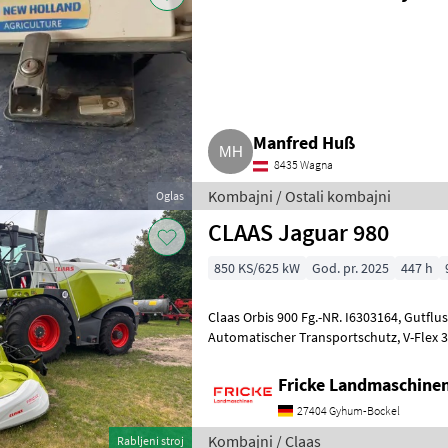
Manfred Huß
8435 Wagna
Kombajni / Ostali kombajni
Oglas
CLAAS Jaguar 980
850 KS/625 kW
God. pr. 2025
447 h
Claas Orbis 900 Fg.-NR. I6303164, Gutfluss Premium Line, AutoPilot,
Automatischer Transportschutz, V-Flex 36, Gutfluss XL Premuim Line
Professional, Vorsatzantrieb V
Fricke Landmaschin
27404 Gyhum-Bockel
Kombajni / Claas
Rabljeni stroj