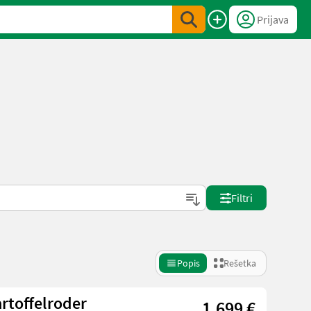
Prijava
Filtri
Popis
Rešetka
rtoffelroder
1.699 €