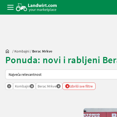
/
Kombajni
/
Berac Mrkve
Ponuda: novi i rabljeni Be
Tako se sortira na Landwirt.com
x
x
x
x
Kombajni
Berac Mrkve
Izbriši sve filtre