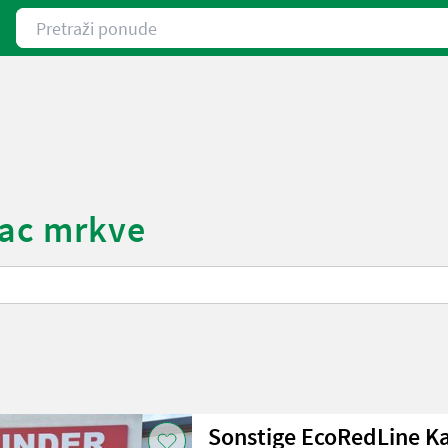
Pretraži ponude
rac mrkve
Sonstige EcoRedLine Ka