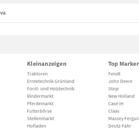
eva
Kleinanzeigen
Top Marke
Traktoren
Fendt
Erntetechnik Grünland
John Deere
Forst- und Holztechnik
Steyr
Rindermarkt
New Holland
Pferdemarkt
Case IH
Futterbörse
Claas
Stellenmarkt
Massey Fergu
Hofladen
Deutz-Fahr