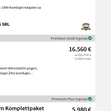
S SRL
Premium Gold trgovac
16.560 €
sa 20% PDV-a
13.800 € neto
and Hidrostatični pogon,
Premium Plus trgovac
em Komplettpaket
5.980 €