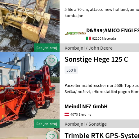
5 file a 70 cm, attacco new holland, anno: 1999 Kombajni Adapteri za
kombajne
D&#39;AMICO ENGLE
62100 Macerata
Kombajni / John Deere
Rabljeni stroj
Sonstige Hege 125 C
550 h
Parzellenmähdrescher nur 550h Top zust
Sečka/ noževi, : Hidrostatični pogon Kombajni Žitni kombajni
(kombajni za žito)
Meindl NFZ GmbH
4070 Eferding
Kombajni / Sonstige
Rabljeni stroj
Trimble RTK GPS-Syst