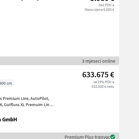
bez PDV-a
Stara cijena 6.600 €
3 mjeseci online
633.675 €
sa 19% PDV-a
900 cm
532.500 € neto
en GmbH
Premium Plus trgovac