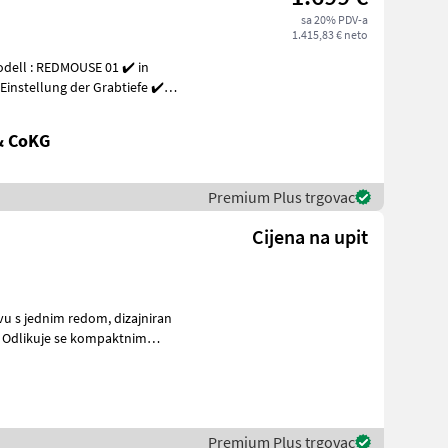
sa 20% PDV-a
1.415,83 € neto
odell : REDMOUSE 01 ✔️ in
Einstellung der Grabtiefe ✔️
& CoKG
Premium Plus trgovac
Cijena na upit
dnim redom, dizajniran
. Odlikuje se kompaktnim
Premium Plus trgovac