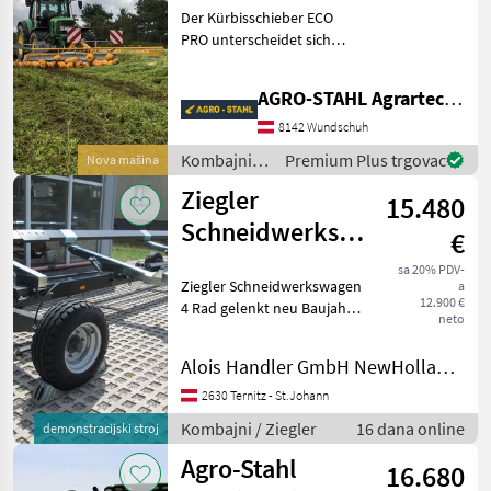
Der Kürbisschieber ECO
PRO unterscheidet sich
nicht von der Baugröße
zum Kürbisschieber ECO.
AGRO-STAHL Agrartechnik und Stahlbau GmbH
Jedoch ermöglichen zwei
entgegenwirkende
8142 Wundschuh
Hydraulikzylinder sowie ein
Kombajni /
Premium Plus trgovac
Nova mašina
hyd
Agro-Stahl
Ziegler
15.480
Schneidwerkswagen
€
4WT FD225 22PR
sa 20% PDV-
Ziegler Schneidwerkswagen
a
Räder
12.900 €
4 Rad gelenkt neu Baujahr
neto
2023 passend zu MacDon
Flexdrapper 7, 60m
Alois Handler GmbH NewHolland, MacDon u.Toyota Vertragshändler
Kombajni Ostali kombajni
2630 Ternitz - St.Johann
Kombajni / Ziegler
16 dana online
demonstracijski stroj
Agro-Stahl
16.680