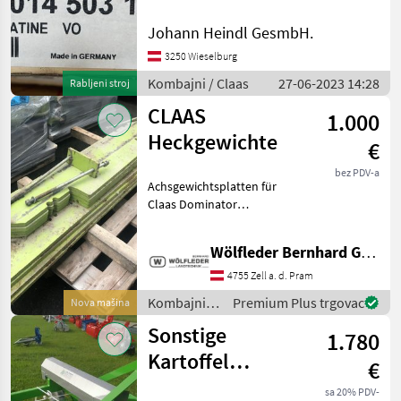
00 0014 503 1 NEU,
ORIGINALVERPACKT
Johann Heindl GesmbH.
Passend für Lexion 410 bis
480 Neupreis 3354€
3250 Wieselburg
Kombajni Ostali kombajni
Kombajni / Claas
27-06-2023 14:28
Rabljeni stroj
CLAAS
1.000
Heckgewichte
€
bez PDV-a
Achsgewichtsplatten für
Claas Dominator
Gesamtgewicht 400kg -
große Platten: je 400 kg
Wölfleder Bernhard GmbH
Kombajni Ostali kombajni
4755 Zell a. d. Pram
Kombajni /
Premium Plus trgovac
Nova mašina
Claas
Sonstige
1.780
Kartoffel
€
Schwingsiebroder
sa 20% PDV-