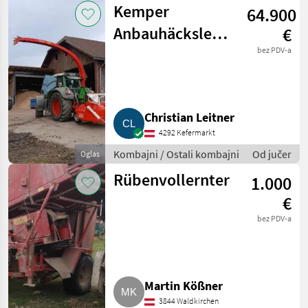
Kemper
64.900
Anbauhäcksler
€
CH3000
bez PDV-a
Christian Leitner
4292 Kefermarkt
Kombajni / Ostali kombajni
Od jučer
Oglas
Rübenvollernter
1.000
€
bez PDV-a
Martin Kößner
3844 Waldkirchen