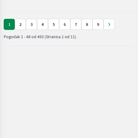
kombajni
1
2
3
4
5
6
7
8
9
Pogodak
1
-
48
od
493
(Stranica 1 od 11)