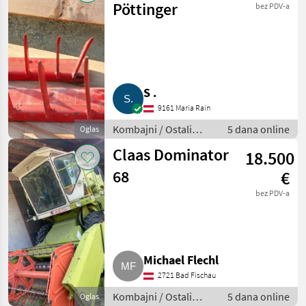
Pöttinger
bez PDV-a
S .
9161 Maria Rain
Kombajni / Ostali
5 dana online
Oglas
kombajni
Claas Dominator
18.500
68
€
bez PDV-a
Michael Flechl
2721 Bad Fischau
Kombajni / Ostali
5 dana online
Oglas