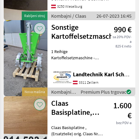
(Luftfilter, Dieselfilter....)
Riemen Schlagleisten Siebe
3250 Wieselburg
Kombajni / Claas
26-07-2023 16:45
Rabljeni stroj
Sonstige
990 €
Kartoffelsetzmaschine
sa 20% PDV-
a
825 € neto
1 Reihige
Kartoffelsetzmaschine -
einfache Bauweise - ideal
für Kleintraktoren
Landtechnik Karl Scheuch
Kombajni Ostali kombajni
3311 Zeillern
Kombajni /
Premium Plus trgovac
Nova mašina
Sonstige
Claas
1.600
Basisplatine,
€
Leiterplatte, 00
bez PDV-a
Claas Basisplatine ,
0014 503 1
(Ersatzteile) orig. Claas Nr.