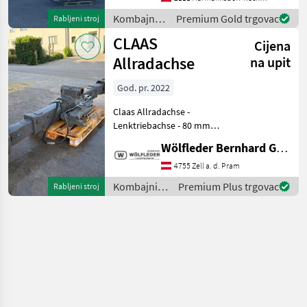
20% MwSt.
Kombajni /
Premium Gold trgovac
Rabljeni stroj
Sonstige
CLAAS
Cijena
Allradachse
na upit
God. pr. 2022
Claas Allradachse -
Lenktriebachse - 80 mm
Zentralbolzen - passen zu 8
Wölfleder Bernhard GmbH
Loch Felge - 221 mm
Narbendurchmesser - 275
4755 Zell a. d. Pram
mm Lochkreisdurchmesser
Kombajni /
Premium Plus trgovac
Rabljeni stroj
- 20 mm Bolzen passend un
Claas