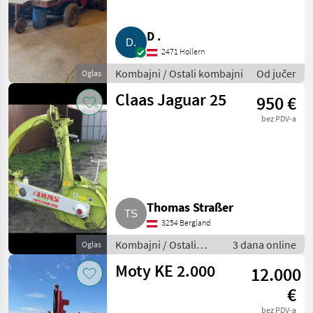
D .
2471 Hollern
Kombajni / Ostali kombajni
Od jučer
Oglas
Claas Jaguar 25
950 €
bez PDV-a
Thomas Straßer
3254 Bergland
Kombajni / Ostali
3 dana online
Oglas
kombajni
Moty KE 2.000
12.000
€
bez PDV-a