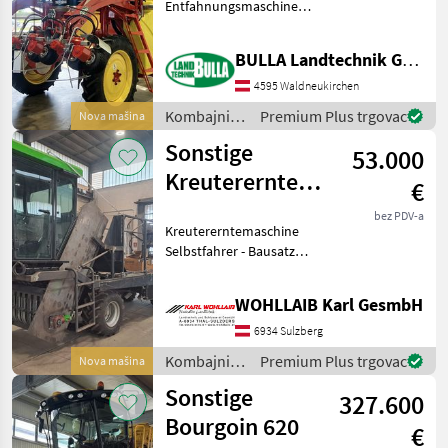
Entfahnungsmaschine
Kombajni Ostali kombajni
BULLA Landtechnik GmbH
4595 Waldneukirchen
Kombajni /
Premium Plus trgovac
Nova mašina
Sonstige
Sonstige
53.000
Kreutererntemaschine
€
Selbstfahrer
bez PDV-a
Kreutererntemaschine
Selbstfahrer - Bausatz
Projekt - Ölpumpen sind
montiert - Klimaanlage
WOHLLAIB Karl GesmbH
vorhanden - Ölschläuche zu
90 Prozent vorhanden -
6934 Sulzberg
Motor lose am Ger
Kombajni /
Premium Plus trgovac
Nova mašina
Sonstige
Sonstige
327.600
Bourgoin 620
€