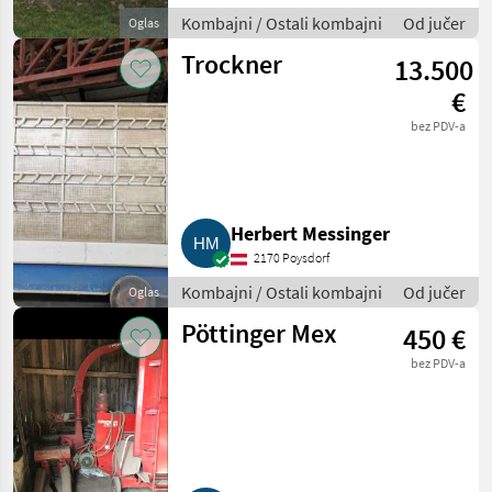
Kombajni / Ostali kombajni
Od jučer
Oglas
Trockner
13.500
€
bez PDV-a
Herbert Messinger
2170 Poysdorf
Kombajni / Ostali kombajni
Od jučer
Oglas
Pöttinger Mex
450 €
bez PDV-a