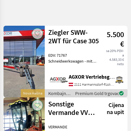
Ziegler SWW-
5.500
2WT für Case 305
€
sa 20% PDV-
EDV: 71767
a
4.583,33 €
Schneidwerkswagen - mit
neto
Stützlast vorne max: 3000
kg - mit Achslast hinten
AGXOR Vertriebsgesellschaft Ost GmbH
max: 3000 kg - mit Baujahr
2018 Das Verkaufsteam der
2111 Harmannsdorf-Rückersdorf
Fa. Agxor zeigt
Kombajni /
Premium Gold trgovac
Nova mašina
Ziegler
Sonstige
Cijena
Vermande VV
na upit
1400
VERMANDE