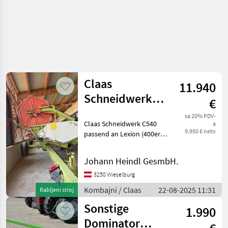
Claas
11.940
Schneidwerk
€
C540
sa 20% PDV-
Claas Schneidwerk C540
a
9.950 € neto
passend an Lexion (400er
Serie usw...) 5, 4 m
Arbeitsbreite, mech.
Johann Heindl GesmbH.
Haspelantrieb mit
Reservemesser mit
3250 Wieselburg
Transportwagen sofort Ein
Kombajni / Claas
22-08-2025 11:31
Rabljeni stroj
Sonstige
1.990
Dominator