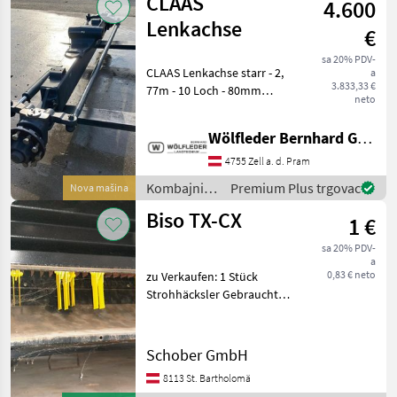
CLAAS
4.600
Lenkachse
€
sa 20% PDV-
CLAAS Lenkachse starr - 2,
a
3.833,33 €
77m - 10 Loch - 80mm
neto
Zentralbolzen - 9, 5t Achse -
passend zu Lexion 570
Wölfleder Bernhard GmbH
Kombajni Ostali kombajni
4755 Zell a. d. Pram
Kombajni /
Premium Plus trgovac
Nova mašina
Claas
Biso TX-CX
1 €
sa 20% PDV-
a
0,83 € neto
zu Verkaufen: 1 Stück
Strohhäcksler Gebraucht
(Biso-Schrattenecker) für
New Holland TX 6-Schüttler
(TX36, TX66-68), Komplett
Schober GmbH
inkl. Verteilerblech und
8113 St. Bartholomä
Lagerbock 1 S