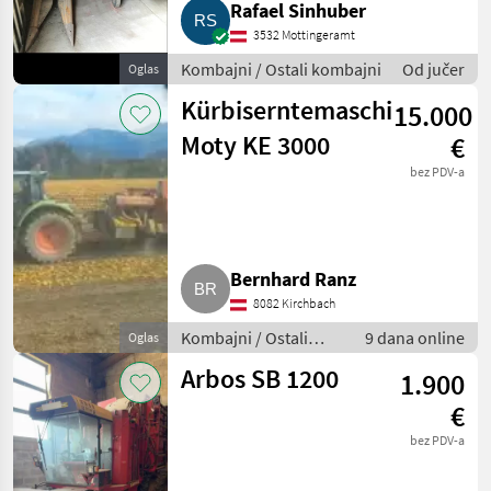
Rafael Sinhuber
3532 Mottingeramt
Kombajni / Ostali kombajni
Od jučer
Oglas
Kürbiserntemaschinen
15.000
Moty KE 3000
€
bez PDV-a
Bernhard Ranz
8082 Kirchbach
Kombajni / Ostali
9 dana online
Oglas
kombajni
Arbos SB 1200
1.900
€
bez PDV-a