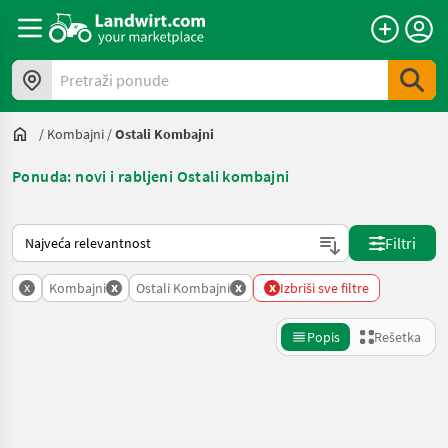
Pretraži ponude
/
Kombajni
/
Ostali Kombajni
Ponuda: novi i rabljeni Ostali kombajni
Tako se sortira na Landwirt.com
Filtri
x
x
x
x
Kombajni
Ostali Kombajni
Izbriši sve filtre
Popis
Rešetka
Precizirajte