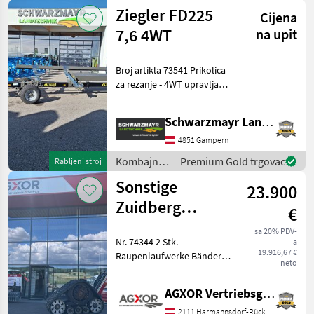
Sonstige
Ziegler FD225
Cijena
7,6 4WT
na upit
Broj artikla 73541 Prikolica
za rezanje - 4WT upravljanje
na sva četiri kotača - za Mac
Don FD225 Prodajni tim
Schwarzmayr Landtechnik GmbH - Gampern
tvrtke Schwarzmayr rado će
vam pokazati stroj i moli
4851 Gampern
Kombajni /
Premium Gold trgovac
Rabljeni stroj
Ziegler
Sonstige
23.900
Zuidberg
€
Raupenlaufwerk
sa 20% PDV-
Nr. 74344 2 Stk.
a
19.916,67 €
Raupenlaufwerke Bänder
neto
sind zu tauschen ! - Baujahr
2016 - mit Breite 750mm -
AGXOR Vertriebsgesellschaft Ost GmbH
zur Case AF 140 / 150 Serie
gebraucht aus Rückkauf
2111 Harmannsdorf-Rückersdorf