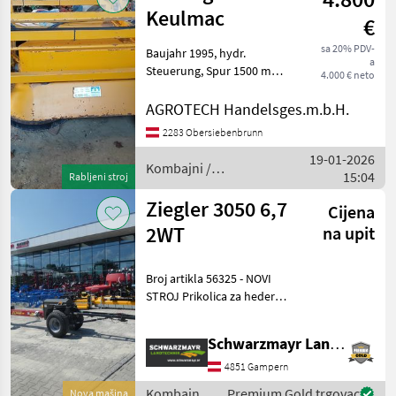
Keulmac
€
sa 20% PDV-
Baujahr 1995, hydr.
a
Steuerung, Spur 1500 mm
4.000 € neto
Kombajni Ostali kombajni
AGROTECH Handelsges.m.b.H.
2283 Obersiebenbrunn
19-01-2026
Kombajni /
15:04
Rabljeni stroj
Sonstige
Ziegler 3050 6,7
Cijena
2WT
na upit
Broj artikla 56325 - NOVI
STROJ Prikolica za heder
Ziegler Profi Carrier Za
heder Case 3050 6, 7 m -
Schwarzmayr Landtechnik GmbH - Gampern
Opterećenje prednje
osovine 1630 kg,
4851 Gampern
opterećenje stražnje osovi
Kombajni /
Premium Gold trgovac
Nova mašina