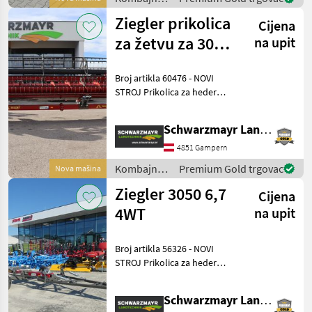
Ziegler
Ziegler prikolica
Cijena
za žetvu za 3050
na upit
6.7 2WT
Broj artikla 60476 - NOVI
STROJ Prikolica za heder
Ziegler Profi Carrier Za
heder Case 3050 6, 7 m -
Schwarzmayr Landtechnik GmbH - Gampern
Opterećenje prednje
osovine 1630 kg,
4851 Gampern
opterećenje stražnje osovi
Kombajni /
Premium Gold trgovac
Nova mašina
Ziegler
Ziegler 3050 6,7
Cijena
4WT
na upit
Broj artikla 56326 - NOVI
STROJ Prikolica za heder
Ziegler Profi Carrier Za
heder Case 3050 6.70 -
Schwarzmayr Landtechnik GmbH - Gampern
Upravljanje na sva četiri