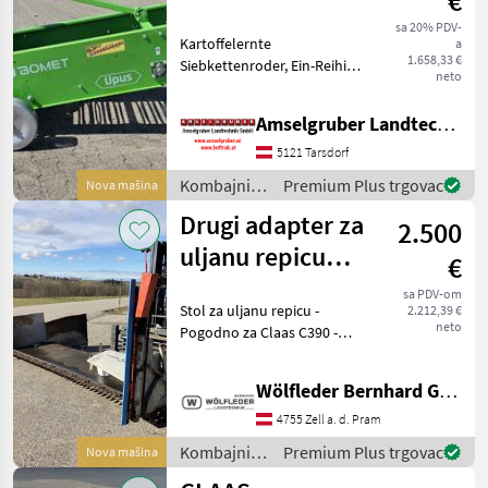
€
Kartoffelernte
sa 20% PDV-
Kartoffelernte
a
Maschine
1.658,33 €
Siebkettenroder, Ein-Reihig,
neto
Drei-Punkt Anbau. Gewicht
245kg, Breite 48cm,
Amselgruber Landtechnik GmbH
Schubtiefe 20cm. Kombajni
Ostali kombajni
5121 Tarsdorf
Kombajni /
Premium Plus trgovac
Nova mašina
Sonstige
Drugi adapter za
2.500
uljanu repicu
€
3,90 m
sa PDV-om
Stol za uljanu repicu -
2.212,39 €
neto
Pogodno za Claas C390 -
Hidraulički pogonjeni
noževi za odvajanje uljane
Wölfleder Bernhard GmbH
repice - Dva noža za
odvajanje uljane repice -
4755 Zell a. d. Pram
Mehanički pogon nožev
Kombajni /
Premium Plus trgovac
Nova mašina
Sonstige