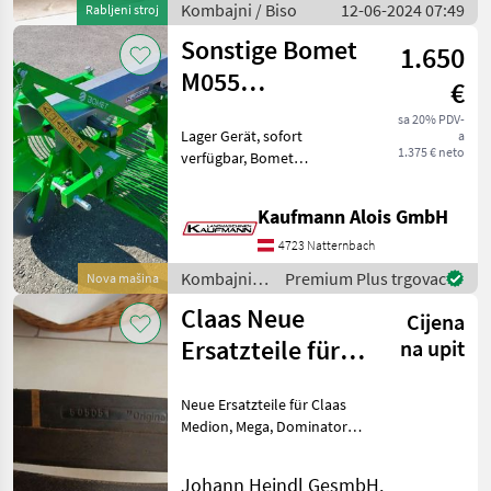
Kombajni / Biso
12-06-2024 07:49
Rabljeni stroj
Sonstige Bomet
1.650
M055
€
Kartoffelroder
sa 20% PDV-
Lager Gerät, sofort
a
mit
1.375 € neto
verfügbar, Bomet
Seitenauswurf
Kartoffelroder
Seitenauswurf, Type : M055,
Kaufmann Alois GmbH
Arbeitsbreite: 1-Reihe, ( 56
cm), Gewicht: 245 kg,
4723 Natternbach
Arbeitstiefe: bis zu 20 cm,
Kombajni /
Premium Plus trgovac
Nova mašina
Sonstige
Claas Neue
Cijena
Ersatzteile für
na upit
Medion, Mega
Neue Ersatzteile für Claas
Medion, Mega, Dominator
teilweise Originalverpackt
Schlagleisten Filter
Johann Heindl GesmbH.