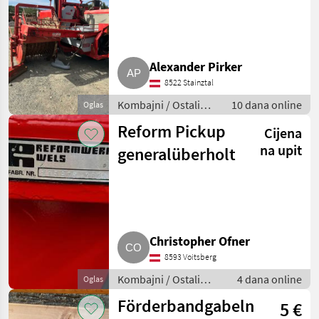
Alexander Pirker
8522 Stainztal
Kombajni / Ostali
10 dana online
Oglas
kombajni
Reform Pickup
Cijena
na upit
generalüberholt
Christopher Ofner
8593 Voitsberg
Kombajni / Ostali
4 dana online
Oglas
kombajni
Förderbandgabeln
5 €