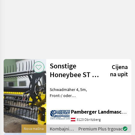
Sonstige
Cijena
Honeybee ST 15
na upit
Schwadmäher
Schwadmäher 4, 5m,
Front-/ oder
Heckzapfwellenantrieb für
Traktorhydraulik,
Pamberger Landmaschinentechnik GmbH
Mulitkuppler, hydraulische
Schnittwinkelverstellung,
3123 Obritzberg
Zuführbänder, schraubbare
Kombajni /
Premium Plus trgovac
Nova mašina
Messerkling
Sonstige