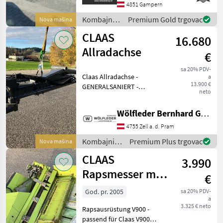
kotača za savršeno
4851 Gampern
praćenje - Gume 260
Kombajni /
Premium Gold trgovac
Nova mašina
Ziegler
CLAAS
16.680
Allradachse
€
sa 20% PDV-
Claas Allradachse -
a
13.900 €
GENERALSANIERT -
neto
Lenktriebachse mit
außenliegenden hydr.
Wölfleder Bernhard GmbH
Motoren - beide
Antriebsmotoren NEU rep. -
4755 Zell a. d. Pram
50 mm Zentralbolzen (NEU
Kombajni /
Premium Plus trgovac
Nova mašina
Buchsen) - passen zu
Claas
CLAAS
3.990
Rapsmesser mit
€
Einlegeblechen
God. pr. 2005
sa 20% PDV-
a
zuV900 Typ 716
3.325 € neto
Rapsausrüstung V900 -
passend für Claas V900