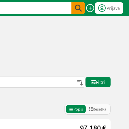
Prijava
Filtri
Popis
Rešetka
97.180 €