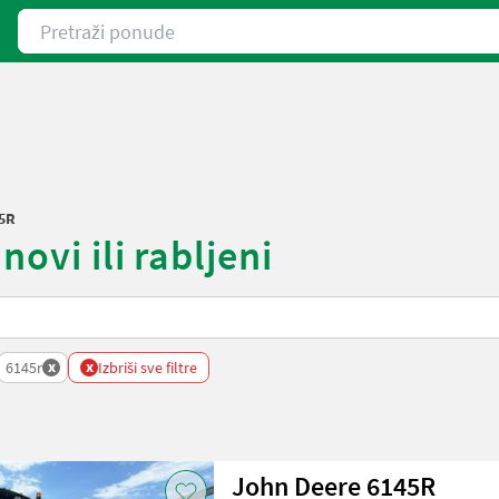
Pretraži ponude
5R
ovi ili rabljeni
x
x
6145r
Izbriši sve filtre
John Deere 6145R