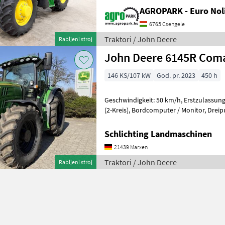
AutoTrac Universal, Premium-Beleuchtu
AGROPARK - Euro Noli
6765 Csengele
Traktori / John Deere
Rabljeni stroj
John Deere 6145R Com
146 KS/107 kW
God. pr. 2023
450 h
Geschwindigkeit: 50 km/h, Erstzulassung: 01.07.2023, Druckluftanlage
(2-Kreis), Bordcomputer / Monitor, Dreipunkt /
Heckhubwerkanhängung, Einhe
Schlichting Landmaschinen
21439 Marxen
Traktori / John Deere
Rabljeni stroj