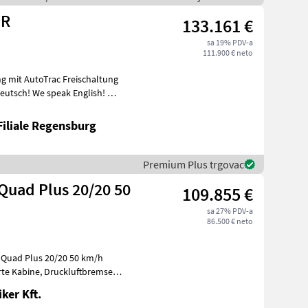
 R
133.161 €
sa 19% PDV-a
111.900 € neto
Filiale Regensburg
Premium Plus trgovac
Quad Plus 20/20 50
109.855 €
sa 27% PDV-a
86.500 € neto
oQuad Plus 20/20 50 km/h
ker Kft.