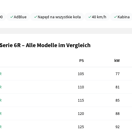
00
AdBlue
Napęd na wszystkie koła
40 km/h
Kabina
Serie 6R – Alle Modelle im Vergleich
PS
kW
R
105
77
R
110
81
R
115
85
R
120
88
R
125
92