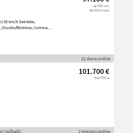
sa PDV-om
86.000 € neto
) 50 km/h Getriebe,
kraftheber
22 dana online
101.700 €
bez PDV-a
ori točkaši)
2 mjeseci online