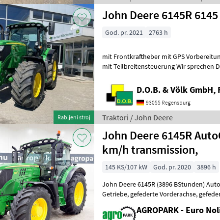
John Deere 6145R 6145
God. pr. 2021
2763 h
mit Frontkraftheber mit GPS Vorbereitung mit AutoTrac Freischaltung
mit Teilbreitensteuerung Wir sprechen Deutsch! We speak English! Мы
говорим по-русски! Der Pre
D.O.B. & Völk GmbH, 
93055 Regensburg
Traktori / John Deere
Rabljeni stroj
John Deere 6145R Auto
km/h transmission,
145 KS/107 kW
God. pr. 2020
3896 h
John Deere 6145R (3896 BStunden) Aut
Getriebe, gefederte Vorderachse, gefederte Kabine, Druckluftbremse,
GreenStar-vorbereitet, Premium-Beleu
AGROPARK - Euro Noli