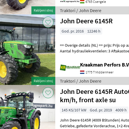
6765 Csengele
Traktori / John Deere
Rabljeni stroj
John Deere 6145R
God. pr. 2016
12246 h
== Overige details (NL) == prijs: Prijs op aanvraag Quantity: 1 Unit: Stuk
Aantal hydrauliekventielen: 3 Aftakastoe
ventielen: Elektr
Kraakman Perfors B.V
1775 T Middenmeer
Traktori / John Deere
Rabljeni stroj
John Deere 6145R Auto
km/h, front axle su
145 KS/107 kW
God. pr. 2019
4009 h
John Deere 6145R (4009 BStunden) Aut
Getriebe, gefederte Vorderachse, 1+2-Kreis-Druckluftbremse, SF6000