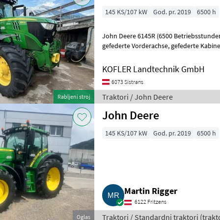
145 KS/107 kW
God. pr. 2019
6500 h
John Deere 6145R (6500 Betriebsstunden
gefederte Vorderachse, gefederte Kabine, Druckluftbremse, Command
Pro, Premium-Beleuchtung, Front
KOFLER Landtechnik GmbH
6073 Sistrans
Traktori / John Deere
Rabljeni stroj
John Deere
145 KS/107 kW
God. pr. 2019
6500 h
Martin Rigger
6122 Fritzens
Traktori / Standardni traktori (trakt
Oglas