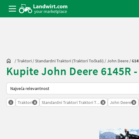
/
Traktori
/
Standardni Traktori (traktori Točkaši)
/
John Deere
/
614
Kupite John Deere 6145R - n
Tako se sortira na Landwirt.com
x
x
x
x
Traktori
Standardni Traktori Traktori Tockasi
John Deere