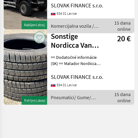
ML110EW pojazdná dielňa
SLOVAK FINANCE s.r.o.
4x4 r.v. 04/2012, 199 854 km,
934 01 Levice
EURO 5, 160 kW, 5880 cm3,
manuál, motorová brzda,
15 dana
Rabljeni stroj
Komercijalna vozila /
klimatizáci
online
Iveco
Sonstige
20 €
Nordicca Van
225/75 R 16 C,
== Dodatočné informácie
2ks, dezen 50%
(SK) == Matador Nordicca
Van 225/75 R 16 C, 2ks,
E5
dezen 50% E5, CENA : 20
SLOVAK FINANCE s.r.o.
EUR / ks Pneumatici/
934 01 Levice
Gume/ Naplatci
15 dana
Pneumatici/ gume za prik
Pneumatici/ Gume/
online
Rabljeni stroj
Naplatci / Sonstige