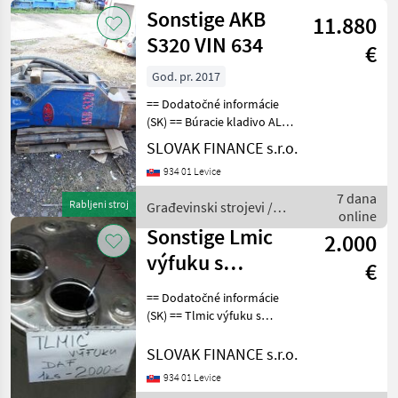
Sonstige AKB
11.880
S320 VIN 634
€
God. pr. 2017
== Dodatočné informácie
(SK) == Búracie kladivo ALL-
KOR AKB S320, r.v. 2017.
SLOVAK FINANCE s.r.o.
váha 2260kg, vhodný na
934 01 Levice
bager 28 až 48 ton, cena:
9900€ + DPH
7 dana
Rabljeni stroj
Građevinski strojevi /
CHARACTERISTICS: - 226
online
Sonstige
Sonstige Lmic
2.000
výfuku s
€
katalyzátorom
== Dodatočné informácie
(SK) == Tlmic výfuku s
katalyzátorom daf euro 5 ,
cena 2000€ Dodatna
SLOVAK FINANCE s.r.o.
oprema za traktore Ostala
934 01 Levice
oprema za traktore