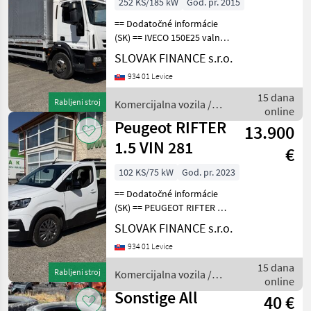
252 KS/185 kW
God. pr. 2015
== Dodatočné informácie
(SK) == IVECO 150E25 valník
s plachtou r.v. 07/2015, 553
SLOVAK FINANCE s.r.o.
727 km, EURO 6, 185 kW,
934 01 Levice
6728 cm3, automat,
motorová brzda,
15 dana
Rabljeni stroj
Komercijalna vozila /
klimatizácia, rozmery
online
Iveco
Peugeot RIFTER
13.900
1.5 VIN 281
€
102 KS/75 kW
God. pr. 2023
== Dodatočné informácie
(SK) == PEUGEOT RIFTER 1,
5 diesel r.v.03/2023, 122 261
SLOVAK FINANCE s.r.o.
km, EURO 6, 75 kW, 1499
934 01 Levice
cm3, manuál 6st, 5 miest na
sedenie, 2x elektrické okná,
15 dana
Rabljeni stroj
Komercijalna vozila /
rá
online
Peugeot
Sonstige All
40 €