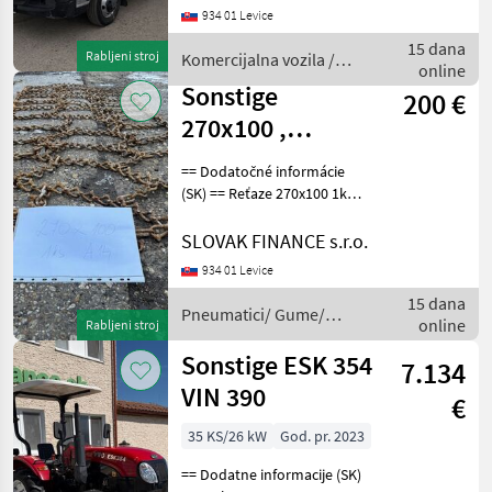
934 01 Levice
5, 111, 7 kW, 4462 cm3,
manuál, motorová brzda,
15 dana
Rabljeni stroj
Komercijalna vozila /
komplet na perách,
online
Sonstige
Sonstige
200 €
270x100 ,
hrúbka 10 mm
== Dodatočné informácie
(SK) == Reťaze 270x100 1ks,
hrúbka 10 mm, vhodné na
ZETOR, LKT, CENA : 200 EUR
SLOVAK FINANCE s.r.o.
Pneumatici/ Gume/
934 01 Levice
Naplatci Ostale gume i
15 dana
naplatci
Pneumatici/ Gume/
online
Rabljeni stroj
Naplatci / Sonstige
Sonstige ESK 354
7.134
VIN 390
€
35 KS/26 kW
God. pr. 2023
== Dodatne informacije (SK)