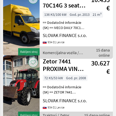
70C14G 3 seats
€
VIN 357
136 KS/100 kW
God. pr. 2013
21 m³
== Dodatočné informácie
(SK) == IVECO DAILY 70C14G
CNG r.v. 02/2013, 307 463
SLOVAK FINANCE s.r.o.
km, EURO 6, 100 kW, 2998
934 01 Levice
cm3, manuál, 3 miesta na
sedenie, na perách, vzadu
15 dana
Rabljeni stroj
Komercijalna vozila /
hydraulic
online
Iveco
Zetor 7441
30.627
PROXIMA VIN
€
637
72 KS/53 kW
God. pr. 2008
== Dodatočné informácie
(SK) == ZETOR 7441
PROXIMA 4x4, r.v. 11/2008,
SLOVAK FINANCE s.r.o.
6662 MTH, 4156cm3, 53kw,
manuál, radlica, zadná
934 01 Levice
vzpera, zadná uzávierka
Traktori / Zetor
15 dana online
Rabljeni stroj