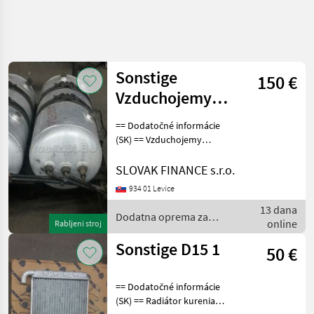
Sonstige
150 €
Vzduchojemy
hliníkové renault
== Dodatočné informácie
premium
(SK) == Vzduchojemy
hliníkové renault premium
dxi euro 5, s držiakom, cena
SLOVAK FINANCE s.r.o.
: 200 € Dodatna oprema za
934 01 Levice
traktore Ostala oprema za
13 dana
trakto
Dodatna oprema za
online
Rabljeni stroj
traktore / Sonstige
Sonstige D15 1
50 €
== Dodatočné informácie
(SK) == Radiátor kurenia