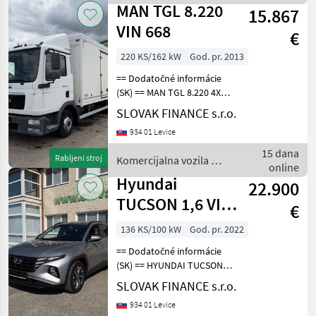
vozila / Krone
MAN TGL 8.220
15.867
VIN 668
€
220 KS/162 kW
God. pr. 2013
== Dodatočné informácie
(SK) == MAN TGL 8.220 4X2
na prepravu automobilov,
SLOVAK FINANCE s.r.o.
r.v. 10/2013, EURO 5, 208
934 01 Levice
595 Km, 4580 cm3, 162 kW,
manuálna prevodovka,
15 dana
Rabljeni stroj
Komercijalna vozila /
motorová brzda
online
MAN
Hyundai
22.900
TUCSON 1,6 VIN
€
303
136 KS/100 kW
God. pr. 2022
== Dodatočné informácie
(SK) == HYUNDAI TUCSON 1,
6 hybrid (diesel + HEV) r.v.
SLOVAK FINANCE s.r.o.
10/2022, 26 974 km, 100 kW,
934 01 Levice
1598 cm3, automatická