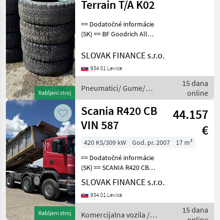
Terrain T/A K02
== Dodatočné informácie
(SK) == BF Goodrich All
Terrain T/A K02 LT265/65
R17, 14ks, dezén 40% F7,
SLOVAK FINANCE s.r.o.
CENA : 40 EUR/ ks
934 01 Levice
Pneumatici/ Gume/
15 dana
Naplatci Pneumatici/ gu
Pneumatici/ Gume/
online
Rabljeni stroj
Naplatci / Sonstige
Scania R420 CB
44.157
VIN 587
€
420 KS/309 kW
God. pr. 2007
17 m³
== Dodatočné informácie
(SK) == SCANIA R420 CB
trojstranný vyklápač 8x6
SLOVAK FINANCE s.r.o.
17m3 r.v. 12/2007, 474 685
934 01 Levice
km, EURO 4, 309 kW, 11705
cm3, manuál, motorová
15 dana
Rabljeni stroj
Komercijalna vozila /
brzda, klimatiz
online