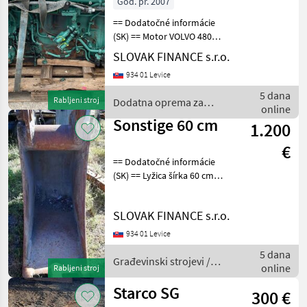
God. pr. 2007
== Dodatočné informácie
(SK) == Motor VOLVO 480
typ D13C480, EURO 5, r.v.
SLOVAK FINANCE s.r.o.
6/2007, bez turba, bez
934 01 Levice
vstrekovacov, bez
alternátora, bez štartéra,
5 dana
Rabljeni stroj
Dodatna oprema za
bez olejovej vane, o
online
traktore / Sonstige
Sonstige 60 cm
1.200
€
== Dodatočné informácie
(SK) == Lyžica šírka 60 cm
Građevinski strojevi Lopate
i kante
SLOVAK FINANCE s.r.o.
934 01 Levice
5 dana
Građevinski strojevi /
online
Rabljeni stroj
Sonstige
Starco SG
300 €