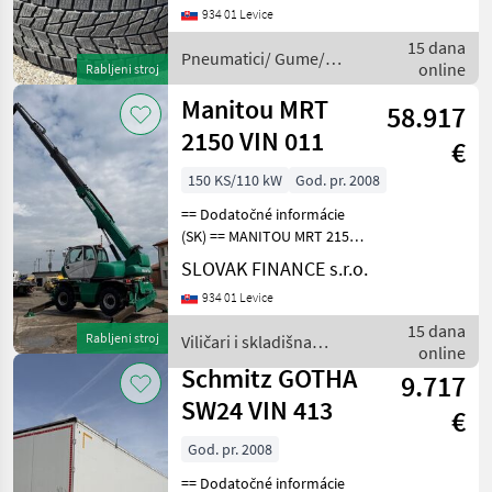
eur/ks Pneumatici/ Gume/
934 01 Levice
Naplatci Pneumatici/ gume
15 dana
za pr
Pneumatici/ Gume/
online
Rabljeni stroj
Naplatci / Bridgestone
Manitou MRT
58.917
2150 VIN 011
€
150 KS/110 kW
God. pr. 2008
== Dodatočné informácie
(SK) == MANITOU MRT 2150
4x4 r.v. 2008, automat, 1214,
SLOVAK FINANCE s.r.o.
4 Mth, 110 kW, manipulátor,
934 01 Levice
otočný, ukotvenie -
hydraulické pätky,
15 dana
Rabljeni stroj
Viličari i skladišna
hydraulický podvoz
online
tehnika / Manitou
Schmitz GOTHA
9.717
SW24 VIN 413
€
God. pr. 2008
== Dodatočné informácie