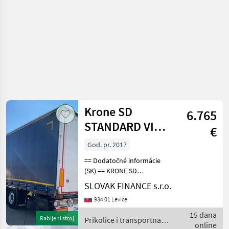
Krone SD
6.765
STANDARD VIN
€
742
God. pr. 2017
== Dodatočné informácie
(SK) == KRONE SD
STANDARD trojstranka r.v.
SLOVAK FINANCE s.r.o.
05/2017, zdvíhacia náprava,
934 01 Levice
kotúčové brzdy, vnútorná
výška: 2, 8m, váha: 6610 kg,
15 dana
Rabljeni stroj
Prikolice i transportna
celková hmotno
online