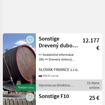
Sonstige
12.177
Drevený dubový
€
sud s
== Dodatočné informácie
podstavcom,
(SK) == Drevený dubový
sud s podstavcom, objem
objem 11.000 l
11.000 l, predtým
SLOVAK FINANCE s.r.o.
používaný na víno, 2, 50 m
934 01 Levice
= vnútorná dĺžka, 2, 25 m =
15 dana
vnútorný priemer (ší
Oprema za direktnu
online
Rabljeni stroj
prodaju / Sonstige
Sonstige F10
25 €