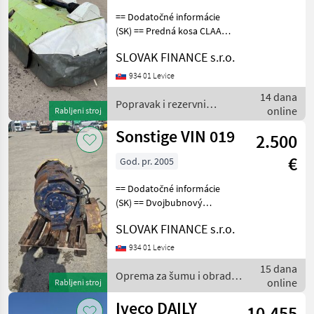
== Dodatočné informácie
(SK) == Predná kosa CLAAS
CORTO, r.v. 2005, odtrhnutý
SLOVAK FINANCE s.r.o.
bubon, nefunkcné, cena:
990€ + DPH Popravak i
934 01 Levice
rezervni dijelovi Oprema za
14 dana
klanj
Popravak i rezervni
online
Rabljeni stroj
dijelovi / Sonstige
Sonstige VIN 019
2.500
€
God. pr. 2005
== Dodatočné informácie
(SK) == Dvojbubnový
hydraulický naviják na
SLOVAK FINANCE s.r.o.
drevo vhodný na LKT
Hittner Ecotrac 120, LKT 81
934 01 Levice
turbo , LKT 120 , HSM ,
15 dana
Timmberjack, Nosnosť na
Oprema za šumu i obradu
online
Rabljeni stroj
drveta / Sonstige
Iveco DAILY
10.455