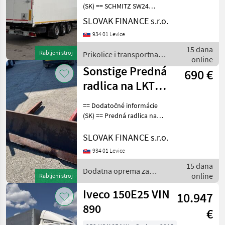
(SK) == SCHMITZ SW24
WALKING FLOOR 94 m3 r.v.
SLOVAK FINANCE s.r.o.
07/2008, posuvná podlaha,
934 01 Levice
ALU nadstavba, kotúčové
brzdy, zdvíhacia náprava,
15 dana
Rabljeni stroj
Prikolice i transportna
rozmery: D- 13, 5
online
vozila / Schmitz
Sonstige Predná
690 €
radlica na LKT
75/80 VIN 003
== Dodatočné informácie
(SK) == Predná radlica na
LKT 75/80, šírka 201cm,
vonkajšie predné úchyty
SLOVAK FINANCE s.r.o.
šírka 109, 5cm, vnútorné
934 01 Levice
úchyty šírka- 101, 5 CENA:
15 dana
690, - EUR
Dodatna oprema za
online
Rabljeni stroj
traktore / Sonstige
Iveco 150E25 VIN
10.947
890
€