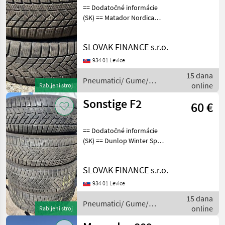
== Dodatočné informácie
(SK) == Matador Nordica
175/65 R15 T 2ks, dezén
50% F10, Cena 25eur/ks
SLOVAK FINANCE s.r.o.
Pneumatici/ Gume/
Naplatci Pneumatici/ gume
934 01 Levice
za prikolice
15 dana
Pneumatici/ Gume/
online
Rabljeni stroj
Naplatci / Sonstige
Sonstige F2
60 €
== Dodatočné informácie
(SK) == Dunlop Winter Sport
5 215/65 R16 4 ks, dezen
60% F2, CENA: 60 EUR/ ks
SLOVAK FINANCE s.r.o.
Pneumatici/ Gume/
Naplatci Pneumatici/ gume
934 01 Levice
za prikolic
15 dana
Pneumatici/ Gume/
online
Rabljeni stroj
Naplatci / Sonstige