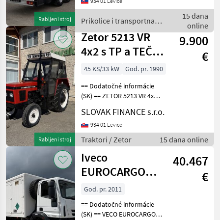
934 01 Levice
zvitky r.v. 01/2013,
kotúčové brzdy, mulda - 7,
15 dana
Rabljeni stroj
Prikolice i transportna
2m, vnútorná výška: 2, 73m
online
vozila / Sonstige
Zetor 5213 VR
9.900
4x2 s TP a TEČ
€
hydraulika
45 KS/33 kW
God. pr. 1990
manual VIN 978
== Dodatočné informácie
(SK) == ZETOR 5213 VR 4x2
r.v. 02/1990, 2639 mth, 33, 1
SLOVAK FINANCE s.r.o.
kW, 2696 cm3, manuál,
vzadu trojbodový záves,
934 01 Levice
vývody: kardán, hydraulika,
Traktori / Zetor
15 dana online
Rabljeni stroj
elektrika
Iveco
40.467
EUROCARGO
€
pojazdná dielňa
God. pr. 2011
4x4 E5 manual
== Dodatočné informácie
VIN 471
(SK) == VECO EUROCARGO