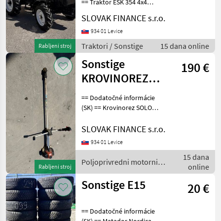
== Traktor ESK 354 4x4
godina proizvodnje
SLOVAK FINANCE s.r.o.
08/2023, 5 mjeseci, 25, 8 kW,
ručni, stražnja trotočkovna
934 01 Levice
kvaka, kardanska vratila +
Traktori / Sonstige
15 dana online
Rabljeni stroj
hidraulik
Sonstige
190 €
KROVINOREZ
SOLO VIN 142
== Dodatočné informácie
(SK) == Krovinorez SOLO
142, 1, 7 kW, benzín,
nefunkčná hlavica - vydratý
SLOVAK FINANCE s.r.o.
tisíchran, motor OK CENA:
934 01 Levice
190, -EUR Tip motora:
15 dana
Benzin Poljo
Poljoprivredni motorni
online
Rabljeni stroj
strojevi / Sonstige
Sonstige E15
20 €
== Dodatočné informácie