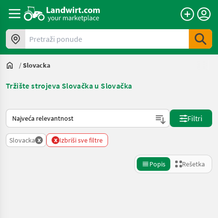
Pretraži ponude
/
Slovacka
Tržište strojeva Slovačka u Slovačka
Tako se sortira na Landwirt.com
Filtri
x
x
Slovacka
Izbriši sve filtre
Popis
Rešetka
Precizirajte