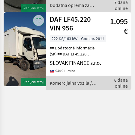
7 dana
Dodatna oprema za
online
Rabljeni stroj
traktore / Sonstige
DAF LF45.220
1.095
VIN 956
€
222 KS/163 kW
God. pr. 2011
== Dodatočné informácie
(SK) == DAF LF45.220
chladiak r.v. 10/2011, 620
SLOVAK FINANCE s.r.o.
897 km, EEV, 163, 2 kW,
934 01 Levice
6692, 4 cm3, manuál,
motorová brzda,
8 dana
Rabljeni stroj
Komercijalna vozila /
klimatizácia, vzadu na
online
DAF
vzduchu,