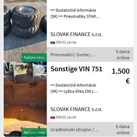
== Dodatočné informácie
(SK) == Pneumatiky STARCO
SG Flotation 400/60-15, 5 s
diskami , 4 kusy stav 60% -
SLOVAK FINANCE s.r.o.
200€ / kus , 1ks nová- 300€ /
kus Pneumatici/ Gume/
934 01 Levice
5 dana
Pneumatici/ Gume/
online
Rabljeni stroj
Naplatci / Starco
Sonstige VIN 751
1.500
€
== Dodatočné informácie
(SK) == Lyžica šírka 150 cm
Građevinski strojevi Lopate
i kante
SLOVAK FINANCE s.r.o.
934 01 Levice
6 dana
Građevinski strojevi /
online
Rabljeni stroj
Sonstige