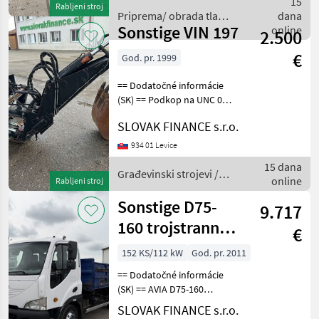
15
Rabljeni stroj
pracovná hĺbka do 18cm,
Priprema/ obrada tla
dana
váha:
Sonstige VIN 197
(plugovi, kultivatori,
online
2.500
tanjurače i dr.) / Sonstige
€
God. pr. 1999
== Dodatočné informácie
(SK) == Podkop na UNC 060
r.v. 1999, lyžica 30, váha 680
SLOVAK FINANCE s.r.o.
kg, CENA: 2.500, -EUR + DPH
Građevinski strojevi Lopate
934 01 Levice
i kante
15 dana
Građevinski strojevi /
online
Rabljeni stroj
Sonstige
Sonstige D75-
9.717
160 trojstranný
€
vyklápač
152 KS/112 kW
God. pr. 2011
manual E5 VIN
== Dodatočné informácie
794
(SK) == AVIA D75-160
trojstranný vyklápač r.v.
SLOVAK FINANCE s.r.o.
01/2011, 775 672 km, EURO