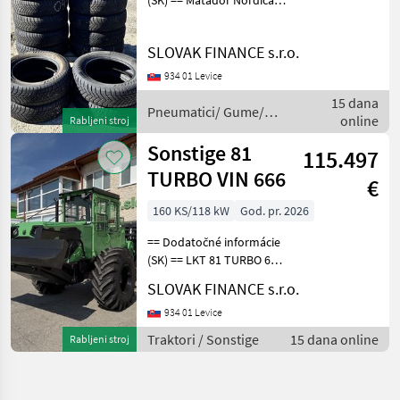
(SK) == Matador Nordica
175/65 R15 T 20 ks, dezen
70% E15, CENA : 20 EUR/ks
SLOVAK FINANCE s.r.o.
Pneumatici/ Gume/
Naplatci Pneumatici/ gume
934 01 Levice
za prikolice
15 dana
Pneumatici/ Gume/
online
Rabljeni stroj
Naplatci / Sonstige
Sonstige 81
115.497
TURBO VIN 666
€
160 KS/118 kW
God. pr. 2026
== Dodatočné informácie
(SK) == LKT 81 TURBO 6
Valec Turbo r.v. 2026,
SLOVAK FINANCE s.r.o.
118kw, 160 koní, manuál,
turbový dieslový 6-valcový
934 01 Levice
motor Zetor Crystal po
Traktori / Sonstige
15 dana online
Rabljeni stroj
kompletnej GO, pr