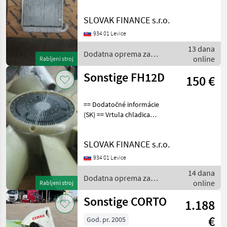
scania, nový nepoužitý,
originál, císlo dielu
SLOVAK FINANCE s.r.o.
SC1331928, cena : 80€
Dodatna oprema za
934 01 Levice
traktore Ostala oprema
13 dana
Dodatna oprema za
online
Rabljeni stroj
traktore / Sonstige
Sonstige FH12D
150 €
== Dodatočné informácie
(SK) == Vrtula chladica
volvo fh12d, originál, nová
nepoužitá, cena : 280€
SLOVAK FINANCE s.r.o.
Dodatna oprema za
traktore Ostala oprema za
934 01 Levice
traktore
14 dana
Dodatna oprema za
online
Rabljeni stroj
traktore / Sonstige
Sonstige CORTO
1.188
€
God. pr. 2005