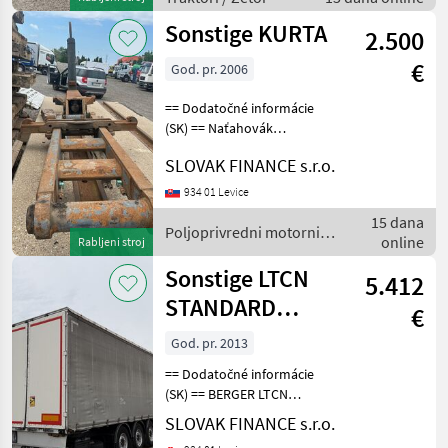
diferenciálu, vpredu
Sonstige KURTA
2.500
€
God. pr. 2006
== Dodatočné informácie
(SK) == Naťahovák
kontajnerov KURTA, CENA:
SLOVAK FINANCE s.r.o.
2500, -EUR Poljoprivredni
motorni strojevi Nošeni
934 01 Levice
dvorišni utovarivač
15 dana
Poljoprivredni motorni
online
Rabljeni stroj
strojevi / Sonstige
Sonstige LTCN
5.412
STANDARD
€
LIGHT MULDA
God. pr. 2013
VIN 437
== Dodatočné informácie
(SK) == BERGER LTCN
STANDARD LIGHT MULDA
SLOVAK FINANCE s.r.o.
trojstranka s korytom na