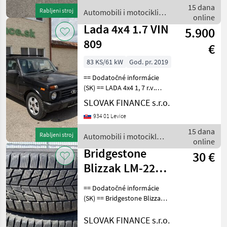
prevodovka, 2-zónová
15 dana
Rabljeni stroj
Automobili i motocikli /
automatická k
online
Hyundai
Lada 4x4 1.7 VIN
5.900
809
€
83 KS/61 kW
God. pr. 2019
== Dodatočné informácie
(SK) == LADA 4x4 1, 7 r.v.
01/2019, 97 390 km, EURO 6,
SLOVAK FINANCE s.r.o.
61 kW, 1690 cm3, manuál,
934 01 Levice
benzín 2x elektrické okná,
predné vyhrievané sedadlá,
15 dana
Rabljeni stroj
Automobili i motocikli /
ťažné
online
Lada
Bridgestone
30 €
Blizzak LM-22
235/50 R17 96V,
== Dodatočné informácie
2 ks,dezén 30%
(SK) == Bridgestone Blizzak
LM-22 235/50 R17 96V, 2 ks,
F2
dezén 30% F2, Cena 30
SLOVAK FINANCE s.r.o.