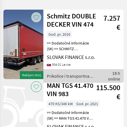
pretragu
Schmitz DOUBLE
7.257
Kategorija
Država
Filtri
1
DECKER VIN 474
€
Prikaži
God. pr. 2016
ODABERITE
Poništi
678
KATEGORIJU
== Dodatočné informácie
rezultata
(SK) == SCHMITZ
Poljoprivredna tehnika
363
CARGOBULL LOWDECK
SLOVAK FINANCE s.r.o.
trojstranka DOUBLE
Auto, kamion, moped
211
934 01 Levice
DECKER r.v. 11/2016,
kotúčové brzdy, zdvíhacia
18 h
Rabljeni stroj
Prikolice i transportna
Izgradnja
46
náprava, vnútorná výška:
online
vozila / Schmitz
3m, hydraulic
MAN TGS 41.470
115.500
Općinska tehnologija
18
VIN 983
€
Šumarstvo
15
470 KS/346 kW
God. pr. 2021
== Dodatočné informácie
Izravni marketing
9
(SK) == MAN TGS 41.470 VS
MONT nadstavba 25 m3 8x6
Prikaži
SLOVAK FINANCE s.r.o.