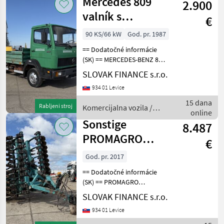
Mercedes 809
2.900
valník s
€
bočnicami E1
90 KS/66 kW
God. pr. 1987
manual VIN 058
== Dodatočné informácie
(SK) == MERCEDES-BENZ 809
valník s bočnicami r.v.
SLOVAK FINANCE s.r.o.
02/1987, 132 689 km -
934 01 Levice
ukazuje tachograf, EURO1,
66 kW, 3944 cm3, manuál
15 dana
Rabljeni stroj
Komercijalna vozila /
5st, komplet na
online
Mercedes
Sonstige
8.487
PROMAGRO
€
DOMINANTA D-
God. pr. 2017
660PSM VIN
== Dodatočné informácie
2281
(SK) == PROMAGRO
DOMINANTA D-660PSM
SLOVAK FINANCE s.r.o.
disková brána, r.v. 2017,
934 01 Levice
pracovný záber - 6, 6m,
hydraulicky skladacia,