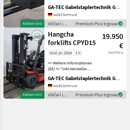
Betriebsstunden handelt es
GA-TEC Gabelstaplertechnik GmbH
sich generell um
abgelesene Stunden. Gerne
44263 Dortmund
bieten wir Ihnen den
Viličari i
Premium Plus trgovac
Rabljeni stroj
passenden Transport an.
skladišna
Hangcha
Weite
19.950
tehnika /
Hangcha
forklifts CPYD15
€
forklifts
God. pr. 2024
1 h
bez PDV-a
== Weitere Informationen
(DE) == *Inkl.Hersteller
Garantie 12 Monate oder
GA-TEC Gabelstaplertechnik GmbH
1000 Betriebsstunden.
Ausstattung : ------------- -
44263 Dortmund
Schutzdach - 3. Ventil -
Viličari i
Premium Plus trgovac
Rabljeni stroj
Frontschei
skladišna
tehnika /
Hangcha
forklifts