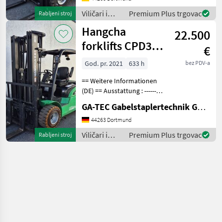
Arbeitsscheinwerfer vorne
Viličari i
Premium Plus trgovac
Rabljeni stroj
skladišna
Hangcha
22.500
tehnika /
Hangcha
forklifts CPD35-
€
forklifts
XD4-SI21
God. pr. 2021
633 h
bez PDV-a
== Weitere Informationen
(DE) == Ausstattung : ----------
--- - Schutzdach - 3. Ventil -
GA-TEC Gabelstaplertechnik GmbH
4. Ventil - Dachabdeckung -
Vollfreihub -
44263 Dortmund
Arbeitsscheinwerfer vorne -
Viličari i
Premium Plus trgovac
Rabljeni stroj
Nich
skladišna
tehnika /
Hangcha
forklifts