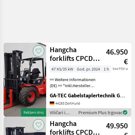
Hangcha
46.950
forklifts CPCD35
€
Allrad
47 KS/35 kW
God. pr. 2024
1 h
bez PDV-a
== Weitere Informationen
(DE) == *Inkl.Hersteller
Garantie 12 Monate oder
GA-TEC Gabelstaplertechnik GmbH
1000 Betriebsstunden.
Ausstattung : ------------- -
44263 Dortmund
Schutzdach - 3. Ventil - 4.
Viličari i
Premium Plus trgovac
Rabljeni stroj
Ventil
skladišna
Hangcha
49.950
tehnika /
Hangcha
forklifts CPCD35