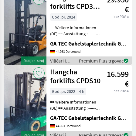
Hangcha
forklifts CPD35-
€
forklifts
XEY2-SI
God. pr. 2024
bez PDV-a
== Weitere Informationen
(DE) == Ausstattung : ----------
--- - Schutzdach - 3. Ventil -
GA-TEC Gabelstaplertechnik GmbH
4. Ventil - Dachabdeckung -
Arbeitsscheinwerfer vorne
44263 Dortmund
Anbaugeräte : -----
Viličari i
Premium Plus trgovac
Rabljeni stroj
skladišna
Hangcha
16.599
tehnika /
Hangcha
forklifts CPDS10
€
forklifts
God. pr. 2022
4 h
bez PDV-a
== Weitere Informationen
(DE) == Ausstattung : ----------
--- - Schutzdach - 3. Ventil -
GA-TEC Gabelstaplertechnik GmbH
Dachabdeckung -
Vollfreihub -
44263 Dortmund
Arbeitsscheinwerfer vorne -
Viličari i
Premium Plus trgovac
Rabljeni stroj