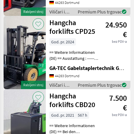
Vollfreihub - Russfilter -
44263 Dortmund
Heizung - Arbeitsschei
Viličari i
Premium Plus trgovac
Rabljeni stroj
skladišna
Hangcha
24.950
tehnika /
Hangcha
forklifts CPD25
€
forklifts
God. pr. 2024
bez PDV-a
== Weitere Informationen
(DE) == Ausstattung : ----------
--- - Schutzdach - 3. Ventil -
GA-TEC Gabelstaplertechnik GmbH
4. Ventil - Dachabdeckung -
Vollfreihub -
44263 Dortmund
Arbeitsscheinwerfer vorne -
Viličari i
Premium Plus trgovac
Rabljeni stroj
Nich
skladišna
Hangcha
7.500
tehnika /
Hangcha
forklifts CBD20
€
forklifts
God. pr. 2021
567 h
bez PDV-a
== Weitere Informationen
(DE) == Bei den