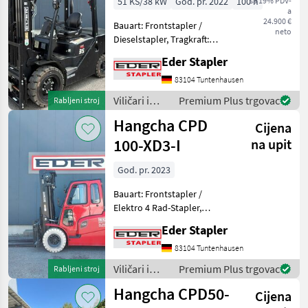
51 KS/38 kW
God. pr. 2022
100 h
sa 19% PDV-
a
24.900 €
Bauart: Frontstapler /
neto
Dieselstapler, Tragkraft:
3500kg, Hubhöhe: 4680mm,
Eder Stapler
Bauhöhe: 2315mm,
Freihub: 1485mm,
83104 Tuntenhausen
Bereifung vorne:
Viličari i
Premium Plus trgovac
Rabljeni stroj
Superelastik , Bereifung
skladišna
Hangcha CPD
hinten: Superel
Cijena
tehnika /
Hangcha
100-XD3-I
na upit
forklifts
God. pr. 2023
Bauart: Frontstapler /
Elektro 4 Rad-Stapler,
Tragkraft: 9000kg, Hubhöhe:
Eder Stapler
5000mm, Bauhöhe:
3055mm, Freihub: 1505mm,
83104 Tuntenhausen
Gabellänge: 2400mm,
Viličari i
Premium Plus trgovac
Rabljeni stroj
Bereifung vorne:
skladišna
Hangcha CPD50-
Superelastik
Cijena
tehnika /