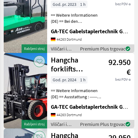
AMC1-M1I
God. pr. 2023
1 h
bez PDV-a
== Weitere Informationen
(DE) == Bei den
Betriebsstunden handelt es
GA-TEC Gabelstaplertechnik GmbH
sich generell um
abgelesene Stunden. Gerne
44263 Dortmund
bieten wir Ihnen den
Viličari i
Premium Plus trgovac
Rabljeni stroj
passenden Transport an.
skladišna
Hangcha
Weite
92.950
tehnika /
Hangcha
forklifts
€
forklifts
CPCD100
God. pr. 2024
1 h
bez PDV-a
== Weitere Informationen
(DE) == Ausstattung : ----------
--- - Schutzdach - 4. Ventil -
GA-TEC Gabelstaplertechnik GmbH
Vollkabine - Vollfreihub -
Heizung -
44263 Dortmund
Arbeitsscheinwerfer vorne
Viličari i
Premium Plus trgovac
Rabljeni stroj
Anbaugerät
skladišna
Hangcha
29.950
tehnika /