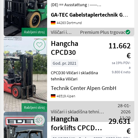
(DE) == Ausstattung : ----------
--- - Schutzdach - 3. Ventil -
GA-TEC Gabelstaplertechnik GmbH
4. Ventil - Vollfreihub -
Arbeitsscheinwerfer vorne
44263 Dortmund
Anbaugeräte : -------
Viličari i
Premium Plus trgovac
Rabljeni stroj
skladišna
Hangcha
11.662
tehnika /
Hangcha
CPCD30
€
forklifts
God. pr. 2021
sa 19% PDV-
a
9.800 € neto
CPCD30 Viličari i skladišna
tehnika Viličari
Technik Center Alpen GmbH
46519 Alpen
28-01-
Rabljeni stroj
Viličari i skladišna tehnika
2026
Hangcha
/ Hangcha forklifts
11:29
29.631
forklifts CPCD
€
35XW97F