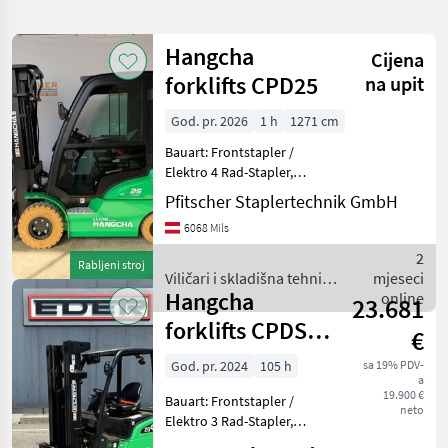
pretragu
Hangcha
Cijena
Kategorija
Država
Filtri
1
forklifts CPD25
na upit
Prikaži
God. pr. 2026
1 h
1271 cm
TRENUTNA
Poništi
29
STAZA
Bauart: Frontstapler /
rezultata
Hangcha
Elektro 4 Rad-Stapler,
Forklifts
Tragkraft: 2500kg, Hubhöhe:
Pfitscher Staplertechnik GmbH
5000mm, Bauhöhe:
ODABERITE
6068 Mils
2300mm, Freihub: 1639mm,
KATEGORIJU
Gabellänge: 1220mm,
2
Rabljeni stroj
Batterie: Lithium-Ionen Bj. 2
Viličari i skladišna tehnika
mjeseci
Poljoprivredna tehnika
29
Hangcha
/ Hangcha forklifts
online
23.681
forklifts CPDS
MARKETPLACE
€
20-XCC2GSI
God. pr. 2024
105 h
sa 19% PDV-
Ponude
Mali
Marketplace
a
trgovaca
oglasi
19.900 €
Bauart: Frontstapler /
neto
Elektro 3 Rad-Stapler,
Tragkraft: 2000kg, Hubhöhe: