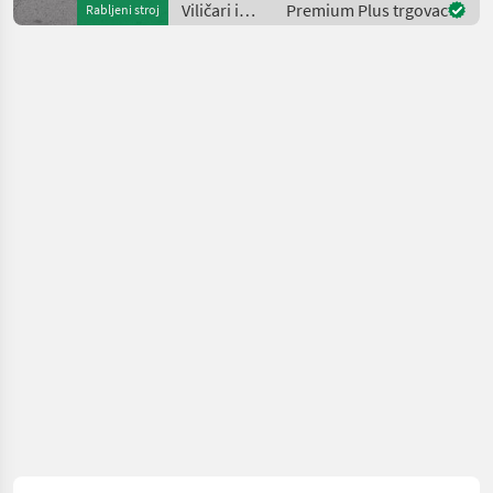
Viličari i
Premium Plus trgovac
Rabljeni stroj
Ventil
skladišna
tehnika /
Hangcha
forklifts