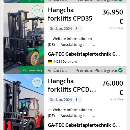
Nicht kreidend
skladišna
Hangcha
36.950
tehnika /
Hangcha
forklifts CPD35
€
forklifts
God. pr. 2024
3 h
bez PDV-a
== Weitere Informationen
(DE) == Ausstattung : ----------
--- - Schutzdach - 3. Ventil -
GA-TEC Gabelstaplertechnik GmbH
4. Ventil - Vollfreihub -
Arbeitsscheinwerfer vorne
44263 Dortmund
Anbaugeräte : -------
Viličari i
Premium Plus trgovac
Rabljeni stroj
skladišna
Hangcha
76.000
tehnika /
Hangcha
forklifts CPCD50
€
forklifts
All Rad
God. pr. 2024
1 h
bez PDV-a
== Weitere Informationen
(DE) == Ausstattung : ----------
--- - Schutzdach - 3. Ventil -
GA-TEC Gabelstaplertechnik GmbH
4. Ventil - Vollkabine -