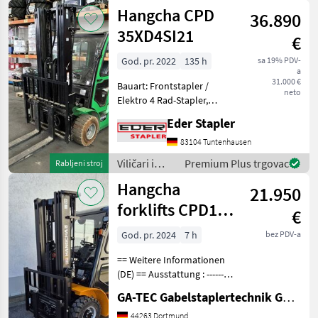
skladišna
Hangcha CPD
36.890
tehnika /
Hangcha
35XD4SI21
€
forklifts
God. pr. 2022
135 h
sa 19% PDV-
a
31.000 €
Bauart: Frontstapler /
neto
Elektro 4 Rad-Stapler,
Tragkraft: 3500kg, Hubhöhe:
Eder Stapler
5000mm, Bauhöhe:
2451mm, Freihub: 1380mm,
83104 Tuntenhausen
Gabellänge: 1220mm,
Viličari i
Premium Plus trgovac
Rabljeni stroj
Batterie: 80V , Bereifung vor
skladišna
Hangcha
21.950
tehnika /
Hangcha
forklifts CPD18-
€
forklifts
XEY2-SI
God. pr. 2024
7 h
bez PDV-a
== Weitere Informationen
(DE) == Ausstattung : ----------
--- - Schutzdach - 3. Ventil -
GA-TEC Gabelstaplertechnik GmbH
4. Ventil - Vollkabine -
Vollfreihub - Heizung -
44263 Dortmund