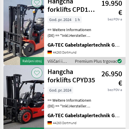
Hangcha
19.950
tehnika /
Hangcha
forklifts CPD18-
€
forklifts
XD2
God. pr. 2024
1 h
bez PDV-a
== Weitere Informationen
(DE) == *Inkl.Hersteller
Garantie 12 Monate oder
GA-TEC Gabelstaplertechnik GmbH
1000 Betriebsstunden.
Ausstattung : ------------- -
44263 Dortmund
Schutzdach - 3. Ventil -
Viličari i
Premium Plus trgovac
Rabljeni stroj
Arbeitssch
skladišna
Hangcha
26.950
tehnika /
Hangcha
forklifts CPYD35
€
forklifts
God. pr. 2024
bez PDV-a
== Weitere Informationen
(DE) == *Inkl.Hersteller
Garantie 12 Monate oder
GA-TEC Gabelstaplertechnik GmbH
1000 Betriebsstunden.
Ausstattung : ------------- -
44263 Dortmund
Schutzdach - 3. Ventil - 4.