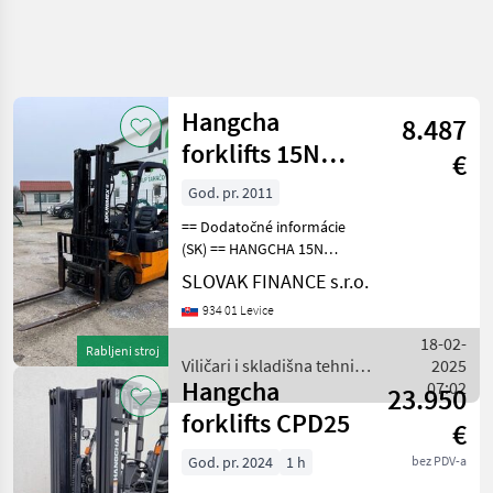
Hangcha
8.487
forklifts 15N
€
vysokozdvižný
God. pr. 2011
vozík VIN 891
== Dodatočné informácie
(SK) == HANGCHA 15N
vysokozdvižný vozík, r.v.
SLOVAK FINANCE s.r.o.
2011, 1605 MTH, Benzín -
934 01 Levice
plyn, váha 2970kg, po
kompletnom servise cena:
18-02-
Rabljeni stroj
6.900€ + DPH Vi
Viličari i skladišna tehnika
2025
Hangcha
/ Hangcha forklifts
07:02
23.950
forklifts CPD25
€
God. pr. 2024
1 h
bez PDV-a