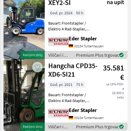
Hangcha
XEY2-SI
na upit
forklifts
God. pr. 2024
50 h
Bauart: Frontstapler /
Elektro 4 Rad-Stapler,
Tragkraft: 5000kg, Hubhöhe:
Eder Stapler
5000mm, Bauhöhe:
2425mm, Freihub: 1615mm,
83104 Tuntenhausen
Gabellänge: 2000mm,
Viličari i
Premium Plus trgovac
Rabljeni stroj
Batterie: Enpower Lithium-
skladišna
Hangcha CPD35-
Ion
35.581
tehnika /
Hangcha
XD6-SI21
€
forklifts
God. pr. 2021
75 h
sa 19% PDV-
a
29.900 €
Bauart: Frontstapler /
neto
Elektro 4 Rad-Stapler,
Tragkraft: 3500kg, Hubhöhe:
Eder Stapler
5000mm, Freihub: 1380mm,
Gabellänge: 1220mm,
83104 Tuntenhausen
Batterie: Lithium-Ionen 80V
Viličari i
Premium Plus trgovac
Rabljeni stroj
542Ah Zustand: 80