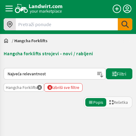
Pretraži ponude
/
Hangcha Forklifts
Hangcha forklifts strojevi - novi / rabljeni
Tako se sortira na Landwirt.com
Filtri
x
x
Hangcha Forklifts
Izbriši sve filtre
Popis
Rešetka
Precizirajte