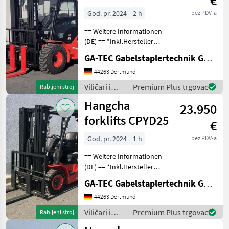
€
forklifts
Allrad
God. pr. 2024
2 h
bez PDV-a
== Weitere Informationen
(DE) == *Inkl.Hersteller
Garantie 12 Monate oder
GA-TEC Gabelstaplertechnik GmbH
1000 Betriebsstunden.
Ausstattung : ------------- -
44263 Dortmund
Schutzdach - 3. Ventil - 4.
Viličari i
Premium Plus trgovac
Rabljeni stroj
Ventil
skladišna
Hangcha
23.950
tehnika /
Hangcha
forklifts CPYD25
€
forklifts
God. pr. 2024
1 h
bez PDV-a
== Weitere Informationen
(DE) == *Inkl.Hersteller
Garantie 12 Monate oder
GA-TEC Gabelstaplertechnik GmbH
1000 Betriebsstunden.
Ausstattung : ------------- -
44263 Dortmund
Schutzdach - 3. Ventil - 4.
Viličari i
Premium Plus trgovac
Rabljeni stroj
Ventil
skladišna