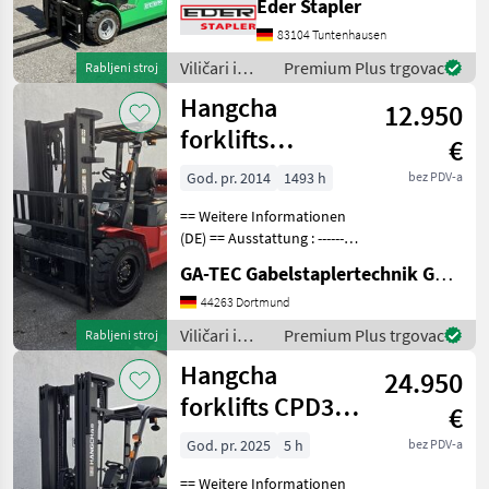
Eder Stapler
4700mm, Bauhöhe:
2040mm, Freihub: 1190mm,
83104 Tuntenhausen
Gabellänge: 1220mm,
Viličari i
Premium Plus trgovac
Rabljeni stroj
Bereifung vorne:
skladišna
Hangcha
Superelastik
12.950
tehnika /
Hangcha
forklifts
€
forklifts
CPQYD50
God. pr. 2014
1493 h
bez PDV-a
== Weitere Informationen
(DE) == Ausstattung : ----------
--- - Schutzdach - 3. Ventil -
GA-TEC Gabelstaplertechnik GmbH
Arbeitsscheinwerfer vorne
Anbaugeräte : ------------- -
44263 Dortmund
Seitenschieber -
Viličari i
Premium Plus trgovac
Rabljeni stroj
skladišna
Hangcha
24.950
tehnika /
Hangcha
forklifts CPD38-
€
forklifts
XEY2HA-SI
God. pr. 2025
5 h
bez PDV-a
== Weitere Informationen