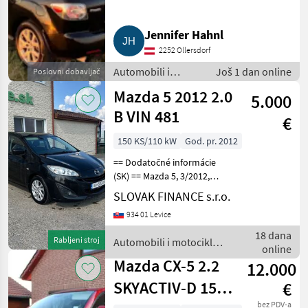
Jennifer Hahnl
2252 Ollersdorf
Automobili i
Još 1 dan online
Poslovni dobavljač
motocikli / Kombiji
Mazda 5 2012 2.0
5.000
B VIN 481
€
150 KS/110 kW
God. pr. 2012
== Dodatočné informácie
(SK) == Mazda 5, 3/2012,
2.0b , 179116 km, manuálna
SLOVAK FINANCE s.r.o.
6 stupňová prevodovka, 7
934 01 Levice
miest na sedenie,
klimatizácia, , multifunkčný
18 dana
Rabljeni stroj
Automobili i motocikli /
volant, radio C
online
Mazda
Mazda CX-5 2.2
12.000
SKYACTIV-D 150
€
bez PDV-a