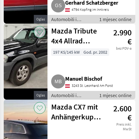
Gerhard Schatzberger
4794 Kopfing im Innkreis
Automobili i
1 mjesec online
Oglas
motocikli /
Mazda Tribute
2.990
Limuzine
4x4 Allrad
€
Benzin V6
bez PDV-a
197 KS/145 kW
God. pr. 2002
Automatik
Anhängerkupplung
Manuel Bischof
3243 St. Leonhard Am Forst
Automobili i
1 mjesec online
Oglas
motocikli /
Mazda CX7 mit
2.600
Limuzine
Anhängerkupplung,
€
260 PS
Preis inkl.
MwSt