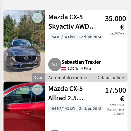
pretragu
Mazda CX-5
35.000
Kategorija
Država
Filtri
1
Skyactiv AWD
€
Exclusive
bez PDV-a
Prikaži 6
194 KS/143 kW
God. pr. 2024
TRENUTNA
Poništi
STAZA
rezultata
Mazda
Sebastian Traxler
ODABERITE
KATEGORIJU
3100 Sankt Pölten
Automobili i motocikli
2 dana online
Oglas
Auto, kamion, moped
6
/ Limuzine
Mazda CX-5
17.500
MARKETPLACE
Allrad 2.5
€
Ponude
Mali
SKYACTIV-G 194
bez PDV-a
Marketplace
194 KS/143 kW
God. pr. 2018
trgovaca
oglasi
Stara cijena
17.900 €
Revolution Top
AWD