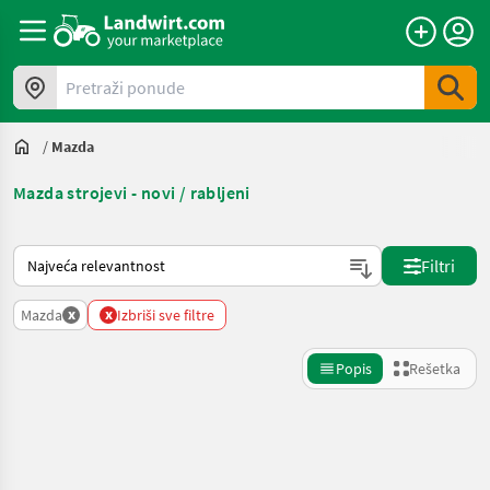
Pretraži ponude
/
Mazda
Mazda strojevi - novi / rabljeni
Tako se sortira na Landwirt.com
Filtri
x
x
Mazda
Izbriši sve filtre
Popis
Rešetka
Precizirajte