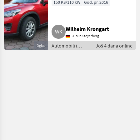
Exclusive-Line
150 KS/110 kW
God. pr. 2016
FWD
Wilhelm Krongart
31595 Steyerberg
Automobili i
Još 4 dana online
Oglas
motocikli /
Limuzine