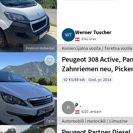
Werner Tuscher
8342 Gnas
Komercijalna vozila / Teretna vozila
Poslovni dobavljač
Peugeot 308 Active, Pa
Zahnriemen neu, Picker
92 KS/68 kW
God. pr. 2014
P .
6200 Jenbach
Automobili i motocikli / Limuzine
Oglas
Peugeot Partner Diesel