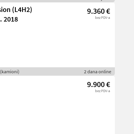
ion (L4H2)
9.360 €
. 2018
bez PDV-a
 (kamioni)
2 dana online
9.900 €
bez PDV-a