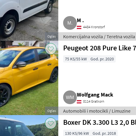
M .
4484 Kronstorf
Komercijalna vozila / Teretna vozila
Oglas
Peugeot 208 Pure Like 
75 KS/55 kW
God. pr. 2020
Wolfgang Mack
8114 Gratkorn
Automobili i motocikli / Limuzine
Oglas
Boxer DK 3.300 L3 2,0 B
130 KS/96 kW
God. pr. 2018