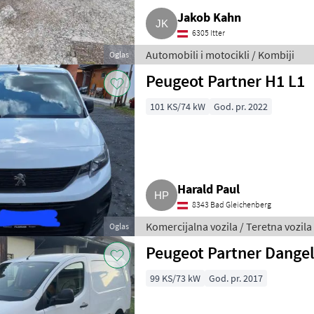
Jakob Kahn
6305 Itter
Automobili i motocikli / Kombiji
Oglas
Peugeot Partner H1 L1
101 KS/74 kW
God. pr. 2022
Harald Paul
8343 Bad Gleichenberg
Komercijalna vozila / Teretna vozila
Oglas
Peugeot Partner Dange
99 KS/73 kW
God. pr. 2017