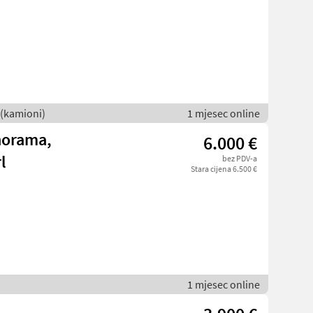
 (kamioni)
1 mjesec online
norama,
6.000 €
l
bez PDV-a
Stara cijena 6.500 €
1 mjesec online