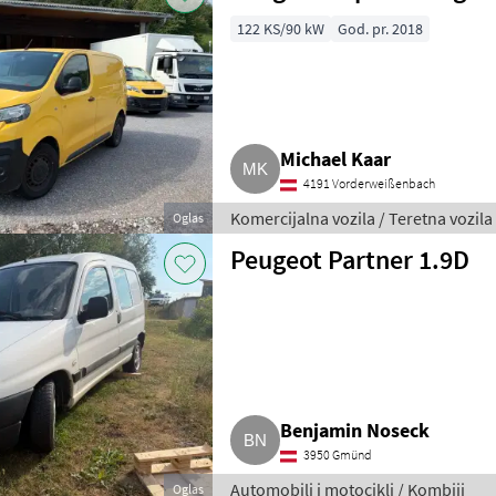
122 KS/90 kW
God. pr. 2018
Michael Kaar
4191 Vorderweißenbach
Komercijalna vozila / Teretna vozila
Oglas
Peugeot Partner 1.9D
Benjamin Noseck
3950 Gmünd
Automobili i motocikli / Kombiji
Oglas