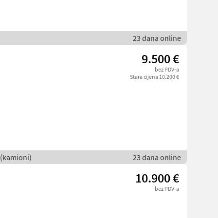
23 dana online
9.500 €
bez PDV-a
Stara cijena 10.200 €
 (kamioni)
23 dana online
l
10.900 €
bez PDV-a