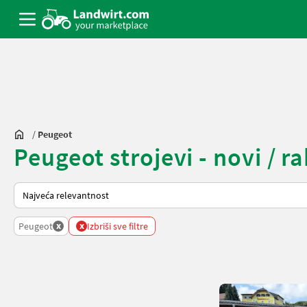
/
Peugeot
Peugeot strojevi - novi / ra
Tako se sortira na Landwirt.com
x
x
Peugeot
Izbriši sve filtre