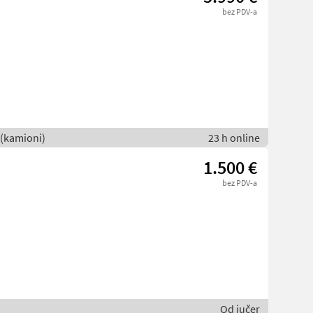
bez PDV-a
 (kamioni)
23 h online
1.500 €
bez PDV-a
Od jučer