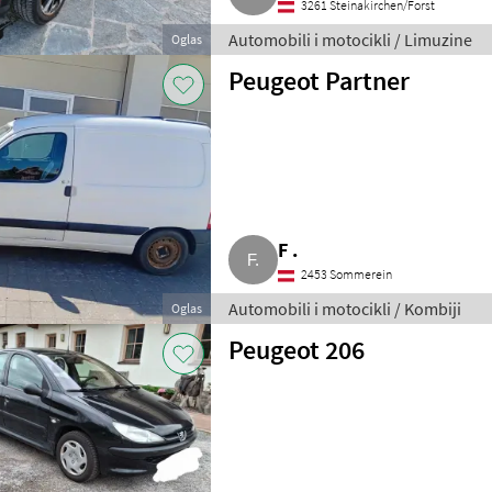
3261 Steinakirchen/Forst
Automobili i motocikli / Limuzine
Oglas
Peugeot Partner
F .
2453 Sommerein
Automobili i motocikli / Kombiji
Oglas
Peugeot 206