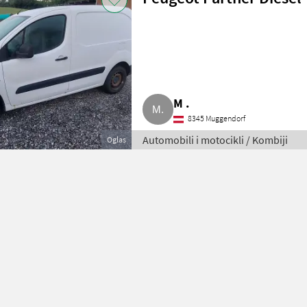
M .
8345 Muggendorf
Automobili i motocikli / Kombiji
Oglas