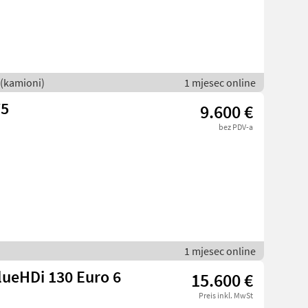
 (kamioni)
1 mjesec online
75
9.600 €
bez PDV-a
1 mjesec online
lueHDi 130 Euro 6
15.600 €
Preis inkl. MwSt