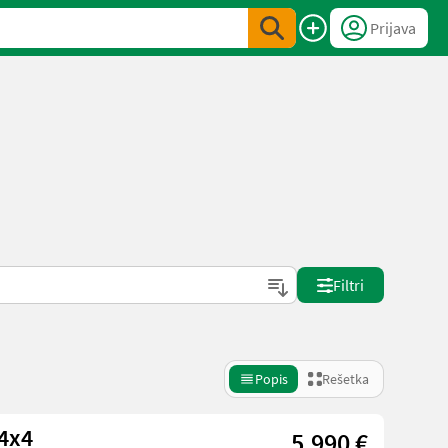
Prijava
Filtri
Popis
Rešetka
 4x4
5.990 €