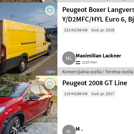
Peugeot Boxer Langvers
Y/D2MFC/HYL Euro 6, Bj
133 KS/98 kW
God. pr. 2018
Maximilian Lackner
1210 Wien
Komercijalna vozila / Teretna vozila
Oglas
Peugeot 2008 GT Line
119 KS/88 kW
God. pr. 2017
M .