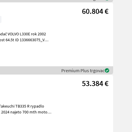
60.804 €
336663075_V
Premium Plus trgovac
53.384 €