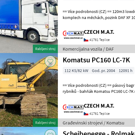
== Více podrobnosti (CZ) == 120m3 lowdeck souprava průjezdná
komplech na měchách, pozink DAF XF 106.480 SUPERSPACECAB valník
6x2 + tandem přívěs Panav rok 2020,
CZECH M.A.T.
41761 Teplice
Komercijalna vozila / DAF
Rabljeni stroj
Komatsu PC160 LC-7K
112 KS/82 kW
God. pr. 2004
12091 h
== Více podrobnosti (CZ) == pásový bagr širokopás 120cm rypadlo do
rybníků - bahňák Komatsu PC160 LC-7K rok 2004 najeto 12 091
motohodin motor 82.4 kW hmotnost 1
CZECH M.A.T.
41761 Teplice
Građevinski strojevi / Komatsu
Rabljeni stroj
Scheibenegge - Rolmak