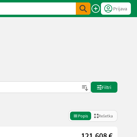
Prijava
Filtri
Popis
Rešetka
121.608 €