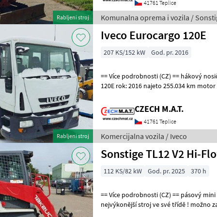
41761 Teplice
Komunalna oprema i vozila / Sonsti
Rabljeni stroj
Iveco Eurocargo 120E
207 KS/152 kW
God. pr. 2016
== Více podrobnosti (CZ) == hákový nosič kontejnerů Iveco Eurocargo
120E rok: 2016 najeto 255.034 km motor 152 kW 4x2, manual 3 místa
prodej bez vany nástavba
CZECH M.A.T.
41761 Teplice
Komercijalna vozila / Iveco
Rabljeni stroj
Sonstige TL12 V2 Hi-Fl
112 KS/82 kW
God. pr. 2025
370 h
== Více podrobnosti (CZ) == pásový mini nakladač Takeuchi TL12 V2
nejvýkonější stroj ve své třídě ! možno zapojit i
najeto 370 motohodin mot