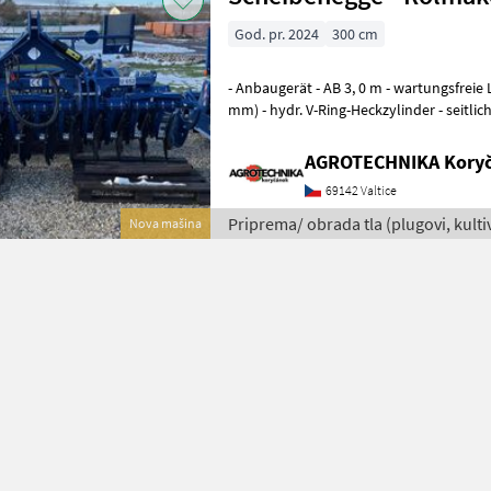
God. pr. 2024
300 cm
- Anbaugerät - AB 3, 0 m - wartungsfreie
mm) - hydr. V-Ring-Heckzylinder - seitlich
Maschinenbeleuchtung Das V
AGROTECHNIKA Koryčá
69142 Valtice
Priprema/ obrada tla (plugovi, kultiva
Nova mašina
Rolmako