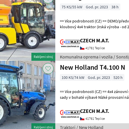
75 KS/55 kW
God. pr. 2023
38 h
== Více podrobnosti (CZ) == DEMO/předváděcí - zánovní komunální
kloubový 4x4 traktor (irská výroba - od 
výbavou - sypač+radlice M
CZECH M.A.T.
41761 Teplice
Komunalna oprema i vozila / Sonsti
Rabljeni stroj
New Holland T4.100 N
100 KS/74 kW
God. pr. 2023
520 h
== Více podrobnosti (CZ) == 4x4 zánovní speciál traktor pro vinice a
sady v bohaté výbavě Nízké provozní nákl
40 km/h New Holland T4.
CZECH M.A.T.
41761 Teplice
Traktori / New Holland
Rabljeni stroj