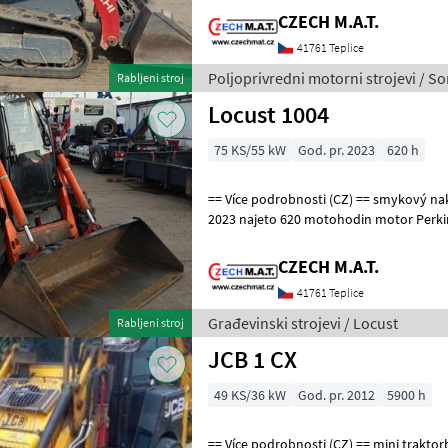
CZECH M.A.T.
41761 Teplice
Poljoprivredni motorni strojevi / So
Rabljeni stroj
Locust 1004
75 KS/55 kW
God. pr. 2023
620 h
== Více podrobnosti (CZ) == smykový nakladač WAY Locust 1004 rok
2023 najeto 620 motohodin motor Perkins / 55.4kW hmotnos
Hydraulika Bosch-Rexroth SPZ
CZECH M.A.T.
41761 Teplice
Građevinski strojevi / Locust
Rabljeni stroj
JCB 1 CX
49 KS/36 kW
God. pr. 2012
5900 h
== Více podrobnosti (CZ) == mini traktorbagr smykový JCB 1CX rok