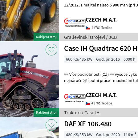
12/2012, 1 majitel najeto 5 900 mth (při 3.800 mth měněné
hydromotory a čerpadla) motor 36 kW 
CZECH M.A.T.
41761 Teplice
Građevinski strojevi / JCB
Rabljeni stroj
Case IH Quadtrac 620 H
660 KS/485 kW
God. pr. 2016
6000 h
== Více podrobnosti (CZ) == vysoce výkonný pásový traktor pro
nejnáročnější polní práce - maximální tahová
Quadtrac 620 Hi-eSCR rok výroby
CZECH M.A.T.
41761 Teplice
Traktori / Case IH
Rabljeni stroj
DAF XF 106.480
480 KS/353 kW
God. pr. 2020
116 m³