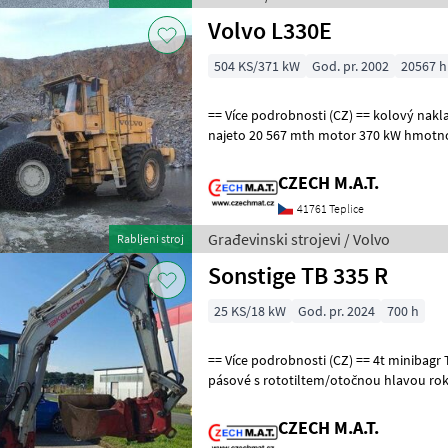
Volvo L330E
504 KS/371 kW
God. pr. 2002
20567 h
== Více podrobnosti (CZ) == kolový nakladač VOLVO L330E rok 2002
najeto 20 567 mth motor 370 kW hmotnost 64.5t ID 1
Građevinski strojevi Bageri
CZECH M.A.T.
41761 Teplice
Građevinski strojevi / Volvo
Rabljeni stroj
Sonstige TB 335 R
25 KS/18 kW
God. pr. 2024
700 h
== Více podrobnosti (CZ) == 4t minibagr Takeuchi TB335 R rypadlo
pásové s rototiltem/otočnou hlavou rok 2024 najeto 700 mth motor
18.2 kW hmotnost 3.96t 2 lopat
CZECH M.A.T.