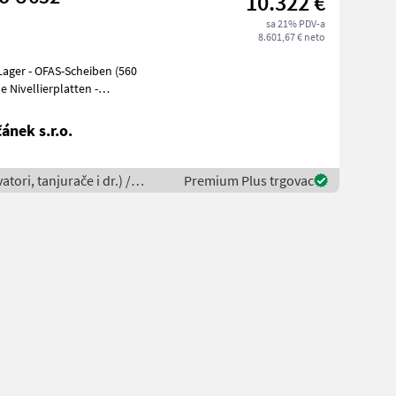
10.322 €
sa 21% PDV-a
8.601,67 € neto
 Lager - OFAS-Scheiben (560
e Nivellierplatten -
nek s.r.o.
tori, tanjurače i dr.) /
Premium Plus trgovac