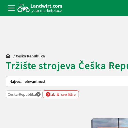
/
Ceska Republika
Tržište strojeva Češka Re
Tako se sortira na Landwirt.com
x
x
Ceska-Republika
Izbriši sve filtre