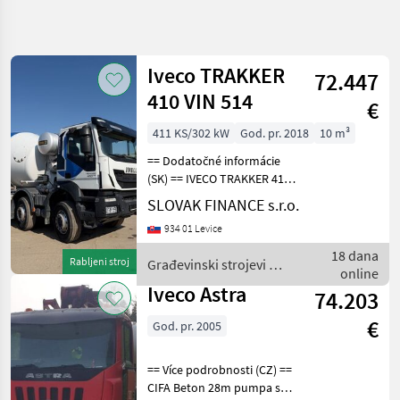
Precizirajte
pretragu
Iveco TRAKKER
72.447
Kategorija
Država
Filtri
4
410 VIN 514
€
411 KS/302 kW
God. pr. 2018
10 m³
Prikaži 5
TRENUTNA
Poništi
STAZA
rezultata
== Dodatočné informácie
(SK) == IVECO TRAKKER 410
Izgradnja
8X4 domiešavač 10 m3 r.v.
SLOVAK FINANCE s.r.o.
Gradevinski
03/2018, 151519 km, EURO
Strojevi
934 01 Levice
6, 12882 cm3, 302 kW,
Mjesalice
manuálna prevodovka,
18 dana
Betona
Rabljeni stroj
Građevinski strojevi /
motorová brzda, kl
online
Iveco
Iveco
Iveco Astra
74.203
ODABERITE
€
God. pr. 2005
KATEGORIJU
Iveco
== Více podrobnosti (CZ) ==
CIFA Beton 28m pumpa s