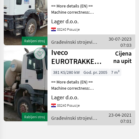
== More details (EN) ==
Machine correctness:
Correct Cifa nadogradnja
Lager d.o.o.
RH75 kapaciteta 7m3
88240 Posusije
pogon 6x4 radna
signalizacija Građevinski
30-07-2023
Rabljeni stroj
Građevinski strojevi /
strojevi Mješalice betona
07:03
Iveco
Iveco
Cijena
EUROTRAKKER
na upit
MP380
381 KS/280 kW
God. pr. 2005
7 m³
== More details (EN) ==
Machine correctness:
Correct 7 KOMADA NA
Lager d.o.o.
STANJU! GODINA
88240 Posusije
PROIZVODNJE 2005 2003
Mikseri za beton
23-04-2021
Rabljeni stroj
Građevinski strojevi /
nadogradnja Itas 7m3.
07:01
Iveco
pogon 6x6 od 152