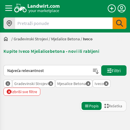
Pretraži ponude
/
Građevinski Strojevi
/
Mješalice Betona
/
Iveco
Kupite Iveco Mješalicebetona - novi ili rabljeni
Tako se sortira na Landwirt.com
Filtri
x
x
x
x
Gradevinski Strojevi
Mjesalice Betona
Iveco
x
Izbriši sve filtre
Popis
Rešetka