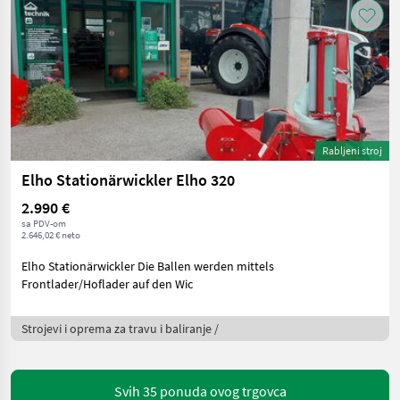
Rabljeni stroj
Elho Stationärwickler Elho 320
2.990 €
sa PDV-om
2.646,02 € neto
Elho Stationärwickler Die Ballen werden mittels
Frontlader/Hoflader auf den Wic
Strojevi i oprema za travu i baliranje /
Svih 35 ponuda ovog trgovca