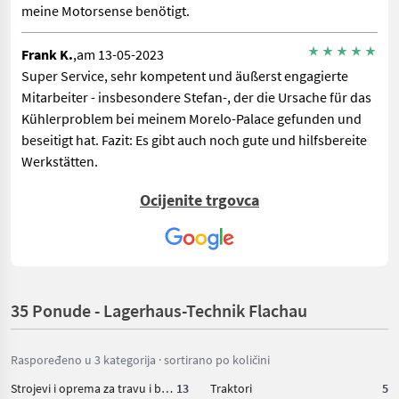
meine Motorsense benötigt.
Frank K.
,am 13-05-2023
Super Service, sehr kompetent und äußerst engagierte
Mitarbeiter - insbesondere Stefan-, der die Ursache für das
Kühlerproblem bei meinem Morelo-Palace gefunden und
beseitigt hat. Fazit: Es gibt auch noch gute und hilfsbereite
Werkstätten.
Ocijenite trgovca
Wolfgang P.
,am 20-11-2020
Sehr freundliche und kompetente Mitarbeiter. Hier wurde
uns bei einer defekten Bremse bei einen Anhänger perfekt
geholfen.
35 Ponude - Lagerhaus-Technik Flachau
Robert K.
,am 05-04-2018
Super team schnell immer alles da was mann braucht
Raspoređeno u 3 kategorija · sortirano po količini
Strojevi i oprema za travu i baliranje
13
Traktori
5