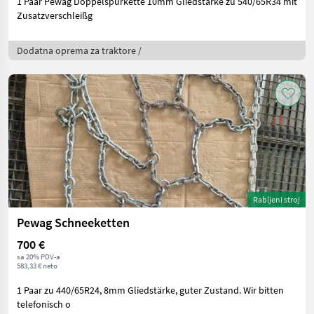
1 Paar Pewag Doppelspurkette 10mm Gliedstärke zu 540/65R34 mit
Zusatzverschleißg
Dodatna oprema za traktore /
Rabljeni stroj
Pewag Schneeketten
700 €
sa 20% PDV-a
583,33 € neto
1 Paar zu 440/65R24, 8mm Gliedstärke, guter Zustand. Wir bitten
telefonisch o