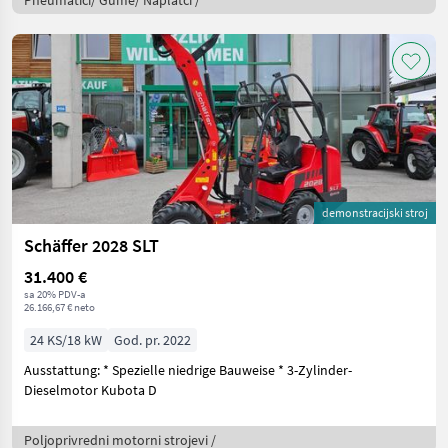
Pneumatici/ Gume/ Naplatci /
demonstracijski stroj
Schäffer 2028 SLT
31.400 €
sa 20% PDV-a
26.166,67 € neto
24 KS/18 kW
God. pr. 2022
Ausstattung: * Spezielle niedrige Bauweise * 3-Zylinder-
Dieselmotor Kubota D
Poljoprivredni motorni strojevi /