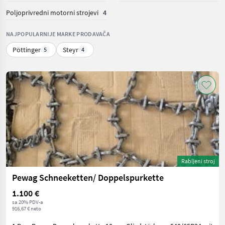
Poljoprivredni motorni strojevi
4
NAJPOPULARNIJE MARKE PRODAVAČA
Pöttinger
Steyr
5
4
Rabljeni stroj
Pewag Schneeketten/ Doppelspurkette
1.100 €
sa 20% PDV-a
916,67 € neto