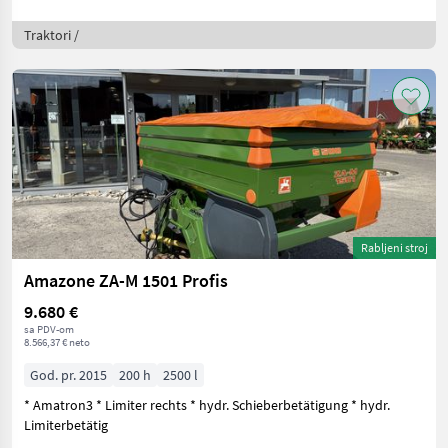
Traktori /
Rabljeni stroj
Amazone ZA-M 1501 Profis
9.680 €
sa PDV-om
8.566,37 € neto
God. pr. 2015
200 h
2500 l
* Amatron3 * Limiter rechts * hydr. Schieberbetätigung * hydr.
Limiterbetätig