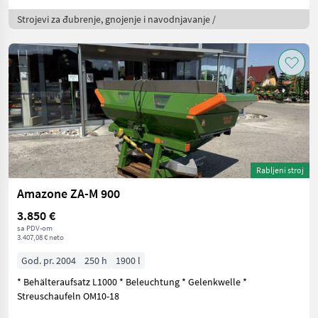
Strojevi za đubrenje, gnojenje i navodnjavanje /
Rabljeni stroj
Amazone ZA-M 900
3.850 €
sa PDV-om
3.407,08 € neto
God. pr. 2004
250 h
1900 l
* Behälteraufsatz L1000 * Beleuchtung * Gelenkwelle *
Streuschaufeln OM10-18