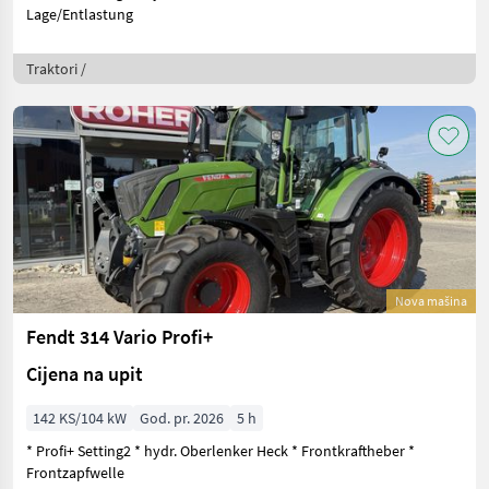
Lage/Entlastung
Traktori /
Nova mašina
Fendt 314 Vario Profi+
Cijena na upit
142 KS/104 kW
God. pr. 2026
5 h
* Profi+ Setting2 * hydr. Oberlenker Heck * Frontkraftheber *
Frontzapfwelle