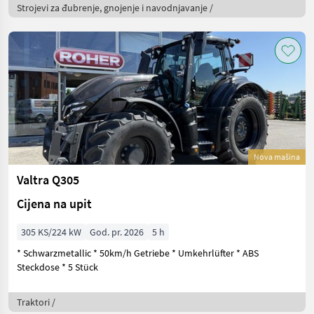
Strojevi za đubrenje, gnojenje i navodnjavanje /
Nova mašina
Valtra Q305
Cijena na upit
305 KS/224 kW
God. pr. 2026
5 h
* Schwarzmetallic * 50km/h Getriebe * Umkehrlüfter * ABS
Steckdose * 5 Stück
Traktori /