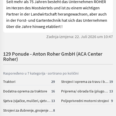
Seit mehr als 75 Jahren besteht das Unternehmen ROHER
im Herzen des Mostviertels und ist zu einem wichtigen
Partner in der Landwirtschaft herangewachsen, aber auch
in der Forst- und Gartentechnik hat sich das Unternehmen
über die Jahre hinweg etabliert !
Zadnja izmjena: 22. Juli 2026 um 10:47
129 Ponude - Anton Roher GmbH (ACA Center
Roher)
Raspoređeno u 7 kategorija · sortirano po količini
Traktori
29
Strojevi i oprema za travu i baliranje
19
Dodatna oprema za traktore
16
Priprema/ obrada tla (plugovi, kultivatori, tanjurače i dr.)
13
Sjetva (sijačice, mulčeri, sjetvospremači i dr)
13
Poljoprivredni motorni strojevi
9
Strojevi za đubrenje, gnojenje i navodnjavanje
8