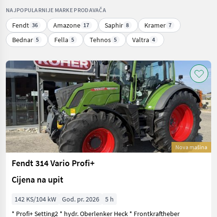
NAJPOPULARNIJE MARKE PRODAVAČA
Fendt
Amazone
Saphir
Kramer
36
17
8
7
Bednar
Fella
Tehnos
Valtra
5
5
5
4
Nova mašina
Fendt 314 Vario Profi+
Cijena na upit
142 KS/104 kW
God. pr. 2026
5 h
* Profi+ Setting2 * hydr. Oberlenker Heck * Frontkraftheber