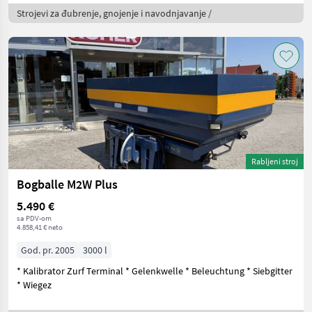
Strojevi za đubrenje, gnojenje i navodnjavanje /
Rabljeni stroj
Bogballe M2W Plus
5.490 €
sa PDV-om
4.858,41 € neto
God. pr. 2005
3000 l
* Kalibrator Zurf Terminal * Gelenkwelle * Beleuchtung * Siebgitter
* Wiegez