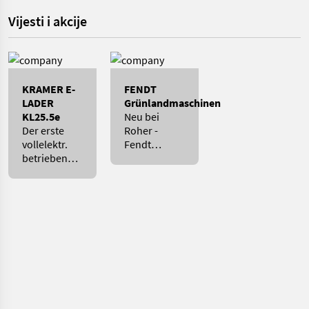
Vijesti i akcije
KRAMER E-
FENDT
LADER
Grünlandmaschinen
KL25.5e
Neu bei
Der erste
Roher -
vollelektr.
Fendt
betriebene
Grünfuttererntemaschinen
Radlader mit
Allradlenkung