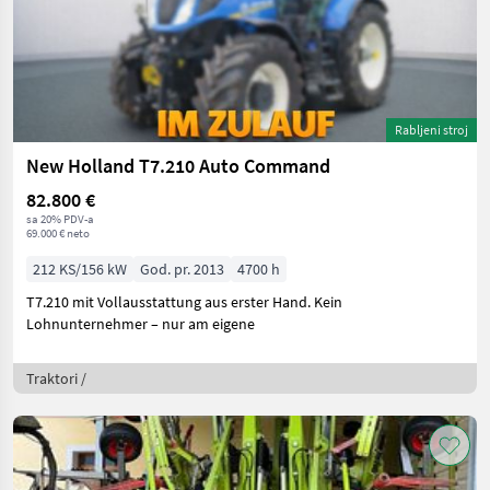
Rabljeni stroj
New Holland T7.210 Auto Command
82.800 €
sa 20% PDV-a
69.000 € neto
212 KS/156 kW
God. pr. 2013
4700 h
T7.210 mit Vollausstattung aus erster Hand. Kein
Lohnunternehmer – nur am eigene
Traktori /