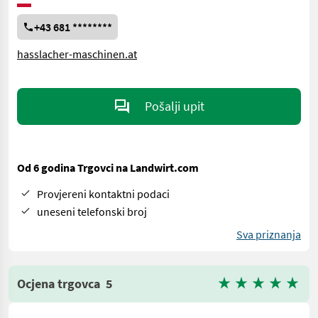
+43 681 ********
hasslacher-maschinen.at
Pošalji upit
Od 6 godina Trgovci na Landwirt.com
Provjereni kontaktni podaci
uneseni telefonski broj
Sva priznanja
Ocjena trgovca
5