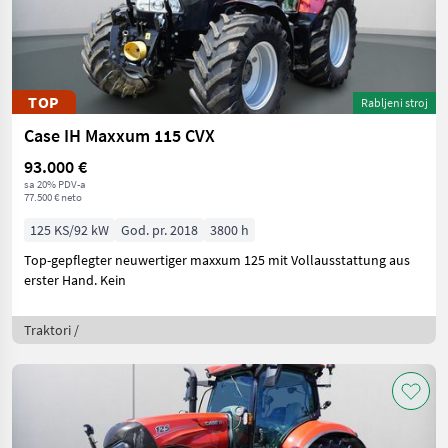
TOP
Rabljeni stroj
Case IH Maxxum 115 CVX
93.000 €
sa 20% PDV-a
77.500 € neto
125 KS/92 kW
God. pr. 2018
3800 h
Top-gepflegter neuwertiger maxxum 125 mit Vollausstattung aus
erster Hand. Kein
Traktori /