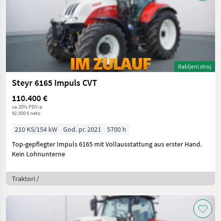
Rabljeni stroj
Steyr 6165 Impuls CVT
110.400 €
sa 20% PDV-a
92.000 € neto
210 KS/154 kW
God. pr. 2021
5700 h
Top-gepflegter Impuls 6165 mit Vollausstattung aus erster Hand.
Kein Lohnunterne
Traktori /