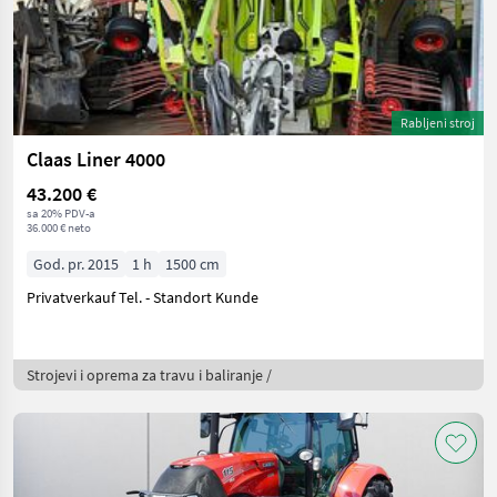
Rabljeni stroj
Claas Liner 4000
43.200 €
sa 20% PDV-a
36.000 € neto
God. pr. 2015
1 h
1500 cm
Privatverkauf Tel. - Standort Kunde
Strojevi i oprema za travu i baliranje /