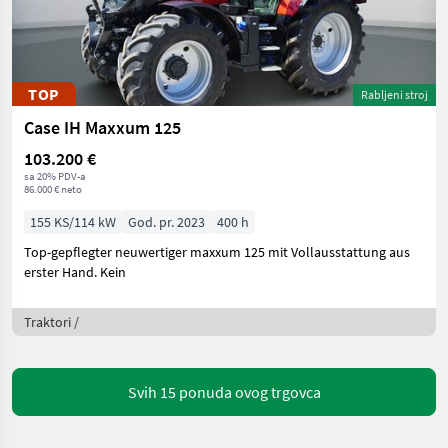
TOP
Rabljeni stroj
Case IH Maxxum 125
103.200 €
sa 20% PDV-a
86.000 € neto
155 KS/114 kW
God. pr. 2023
400 h
Top-gepflegter neuwertiger maxxum 125 mit Vollausstattung aus
erster Hand. Kein
Traktori /
Svih 15 ponuda ovog trgovca