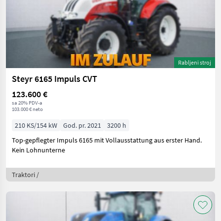
Rabljeni stroj
Steyr 6165 Impuls CVT
123.600 €
sa 20% PDV-a
103.000 € neto
210 KS/154 kW
God. pr. 2021
3200 h
Top-gepflegter Impuls 6165 mit Vollausstattung aus erster Hand.
Kein Lohnunterne
Traktori /