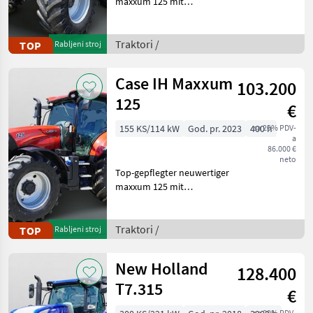
maxxum 125 mit
Vollausstattung aus erster
Hand. Kein
Lohnunternehmer – nur
Traktori /
TOP
Rabljeni stroj
am eigenen Betrieb
gelaufen. Durchgehend
Case IH Maxxum
103.200
gewartet, einsatzberei
125
€
155 KS/114 kW
God. pr. 2023
400 h
sa 20% PDV-
a
86.000 €
neto
Top-gepflegter neuwertiger
maxxum 125 mit
Vollausstattung aus erster
Hand. Kein
Lohnunternehmer – nur
Traktori /
TOP
Rabljeni stroj
am eigenen Betrieb
gelaufen. Durchgehend
New Holland
128.400
gewartet, einsatzberei
T7.315
€
sa 20% PDV-