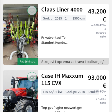
aufbereitet, technisch aufge
Claas Liner 4000
43.200
€
God. pr. 2015
1 h
1500 cm
sa 20% PDV-
a
36.000 €
neto
Privatverkauf Tel. -
Standort Kunde
Osvjetljenje (svjetlosna
signalizacija) Strojevi i
oprema za travu i baliranje
Strojevi i oprema za travu i baliranje /
Rabljeni stroj
Sakupljači sijena (balerine)
Case IH Maxxum
93.000
115 CVX
€
125 KS/92 kW
God. pr. 2018
3800 h
sa 20% PDV-
a
77.500 €
neto
Top-gepflegter neuwertiger