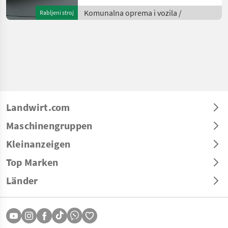
durch seine
beeindruckende
Komunalna oprema i vozila /
Rabljeni stroj
Leistungsfähigkeit und
Zuverlässigkeit aus. Dieses
spezifische Modell
Landwirt.com
Maschinengruppen
Kleinanzeigen
Top Marken
Länder