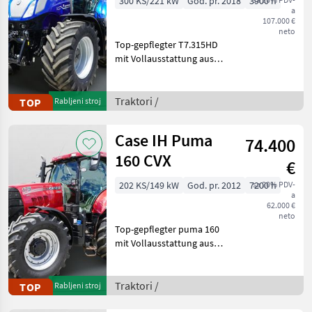
300 KS/221 kW
God. pr. 2018
3900 h
a
107.000 €
neto
Top-gepflegter T7.315HD
mit Vollausstattung aus
erster Hand. Kein
Lohnunternehmer – nur
am eigenen Betrieb
Traktori /
TOP
Rabljeni stroj
gelaufen. Durchgehend
gewartet, einsatzbereit,
Case IH Puma
74.400
aufbereitet
160 CVX
€
202 KS/149 kW
God. pr. 2012
7200 h
sa 20% PDV-
a
62.000 €
neto
Top-gepflegter puma 160
mit Vollausstattung aus
erster Hand. Kein
Lohnunternehmer – nur
am eigenen Betrieb
Traktori /
TOP
Rabljeni stroj
gelaufen. Durchgehend