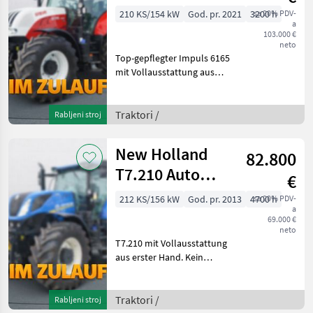
210 KS/154 kW
God. pr. 2021
3200 h
sa 20% PDV-
a
103.000 €
neto
Top-gepflegter Impuls 6165
mit Vollausstattung aus
erster Hand. Kein
Lohnunternehmer – nur
am eigenen Betrieb
Traktori /
Rabljeni stroj
gelaufen. Durchgehend
gewartet, einsatzbereit,
New Holland
82.800
aufberei
T7.210 Auto
€
Command
212 KS/156 kW
God. pr. 2013
4700 h
sa 20% PDV-
a
69.000 €
neto
T7.210 mit Vollausstattung
aus erster Hand. Kein
Lohnunternehmer – nur
am eigenen Betrieb
gelaufen. Durchgehend
Traktori /
Rabljeni stroj
gewartet, einsatzbereit,