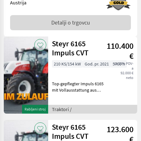
Austrija
Detalji o trgovcu
Steyr 6165
110.400
Impuls CVT
€
210 KS/154 kW
God. pr. 2021
5700 h
sa 20% PDV-
a
92.000 €
neto
Top-gepflegter Impuls 6165
mit Vollausstattung aus
erster Hand. Kein
Lohnunternehmer – nur
am eigenen Betrieb
Traktori /
Rabljeni stroj
gelaufen. Durchgehend
gewartet, einsatzbereit,
Steyr 6165
123.600
aufberei
Impuls CVT
€