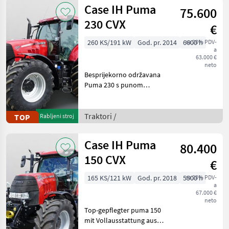
gewartet, einsatzbereit,
Case IH Puma
75.600
aufbereitet
230 CVX
€
260 KS/191 kW
God. pr. 2014
6600 h
sa 20% PDV-
a
63.000 €
neto
Besprijekorno održavana
Puma 230 s punom
opremom, jedan vlasnik.
Nikada nije korištena od
strane izvođača radova –
Traktori /
TOP
Rabljeni stroj
korištena samo na
vlastitom imanju vlasnika.
Case IH Puma
80.400
Redov
150 CVX
€
165 KS/121 kW
God. pr. 2018
5500 h
sa 20% PDV-
a
67.000 €
neto
Top-gepflegter puma 150
mit Vollausstattung aus