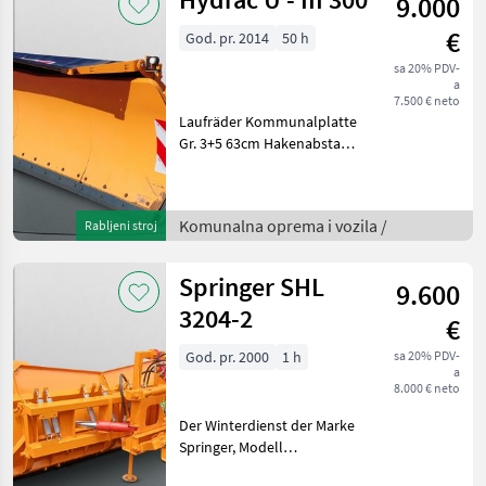
9.000
€
God. pr. 2014
50 h
sa 20% PDV-
a
7.500 € neto
Laufräder Kommunalplatte
Gr. 3+5 63cm Hakenabstand
guter zustand
Schneeblende kahlbacher
Hydrac Schmidt
Komunalna oprema i vozila /
Rabljeni stroj
Komunalna oprema i vozila
Zimska oprema
Springer SHL
9.600
3204-2
€
God. pr. 2000
1 h
sa 20% PDV-
a
8.000 € neto
Der Winterdienst der Marke
Springer, Modell
unbekannt, zeichnet sich