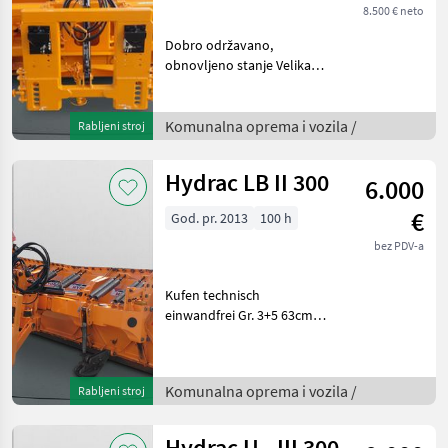
8.500 € neto
Dobro održavano,
obnovljeno stanje Velika
podesiva ploča, veličina 3
Kahlbacher Springer Rider
Luttnig Schilcher
Komunalna oprema i vozila /
Rabljeni stroj
Komunalna oprema i vozila
Zimska oprema
Hydrac LB II 300
6.000
€
God. pr. 2013
100 h
bez PDV-a
Kufen technisch
einwandfrei Gr. 3+5 63cm
Hakenabstand Komunalna
oprema i vozila Zimska
oprema
Komunalna oprema i vozila /
Rabljeni stroj
Hydrac U - III 300