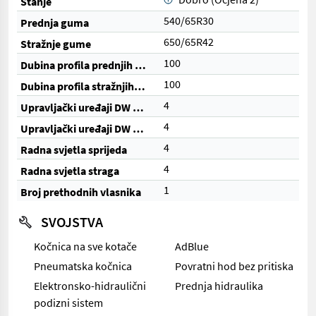
Stanje
540/65R30
Prednja guma
650/65R42
Stražnje gume
100
Dubina profila prednjih guma (%)
100
Dubina profila stražnjih guma (%)
4
Upravljački uređaji DW (ukupno)
4
Upravljački uređaji DW (električni)
4
Radna svjetla sprijeda
4
Radna svjetla straga
1
Broj prethodnih vlasnika
SVOJSTVA
Kočnica na sve kotače
AdBlue
Pneumatska kočnica
Povratni hod bez pritiska
Elektronsko-hidraulični
Prednja hidraulika
podizni sistem