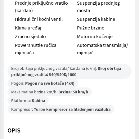
Prednje priključno vratilo
Suspenzija prednjeg
(kardan)
mosta
Hidraulični kočni ventil
Suspenzija kabine
Klima uređaj
Pužne brzine
Zračno sjedalo
Motorno kočenje
Powershuttle ručica
Automatska transmisija/
mjenjača
mjenjač
Broj obrtaja priključnog vratila/ kardana (o/m):
Broj obrtaja
priključnog vratila: 540/540E/1000
Pogon:
Pogon na sve kotače (4x4)
Maksimalna brzina km/h:
Brzina: 50 km/h
Platforma:
Kabina
Kompresor:
Turbo kompresor sa hlađenjem vazduha
OPIS