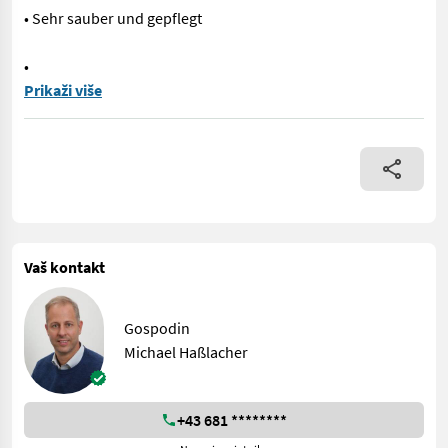
• Sehr sauber und gepflegt
•
Top-gepflegter puma 150 mit Vollausstattung aus erster Hand. 
Prikaži više
Vaš kontakt
Gospodin
Michael Haßlacher
+43 681 ********