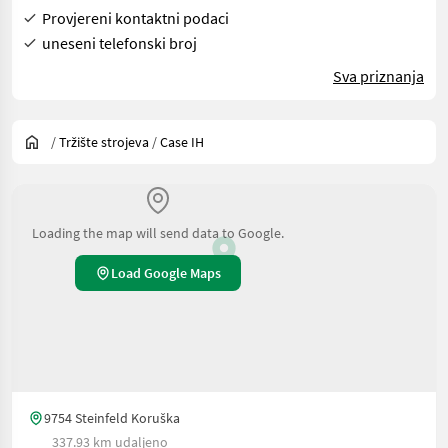
Provjereni kontaktni podaci
uneseni telefonski broj
Sva priznanja
/
Tržište strojeva
/
Case IH
Loading the map will send data to Google.
Load Google Maps
9754 Steinfeld Koruška
337.93 km udaljeno