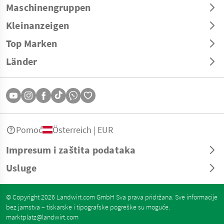
Maschinengruppen
Kleinanzeigen
Top Marken
Länder
Pomoć
Österreich | EUR
Impresum i zaštita podataka
Usluge
© Copyright 2026 Landwirt.com GmbH Sva prava pridržana. Sve informacije
bez jamstva – tiskarske i tipografske pogreške su moguće.
marktplatz@landwirt.com