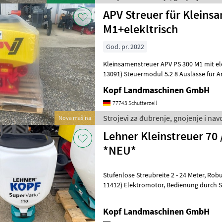
APV Streuer für Kleins
M1+elekltrisch
God. pr. 2022
Kleinsamenstreuer APV PS 300 M1 mit ele
13091) Steuermodul 5.2 8 Auslässe für Ar
Meter Schlauch 8 Pralltelle
Kopf Landmaschinen GmbH
77743 Schutterzell
Strojevi za đubrenje, gnojenje i na
Nova mašina
Lehner Kleinstreuer 70 /
*NEU*
Stufenlose Streubreite 2 - 24 Meter, Robuster 12 Volt Bosch (Int-Nr.:
11412) Elektromotor, Bedienung durch Steuerpult vom Fahrersitz aus,
Optische und akustische Feh
Kopf Landmaschinen GmbH