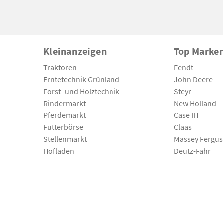
Kleinanzeigen
Top Marke
Traktoren
Fendt
Erntetechnik Grünland
John Deere
Forst- und Holztechnik
Steyr
Rindermarkt
New Holland
Pferdemarkt
Case IH
Futterbörse
Claas
Stellenmarkt
Massey Fergu
Hofladen
Deutz-Fahr