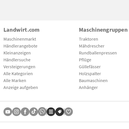
Landwirt.com
Maschinengruppen
Maschinenmarkt
Traktoren
Händlerangebote
Mähdrescher
Kleinanzeigen
Rundballenpressen
Händlersuche
Pflüge
Versteigerungen
Güllefässer
Alle Kategorien
Holzspalter
Alle Marken
Baumaschinen
Anzeige aufgeben
Anhänger