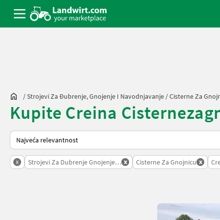
/
Strojevi Za Đubrenje, Gnojenje I Navodnjavanje
/
Cisterne Za Gnoj
Kupite Creina Cisternezagno
Način na koji sortira Landwirt.com
x
x
x
Strojevi Za Dubrenje Gnojenje I Navodnjavanje
Cisterne Za Gnojnicu
Cr