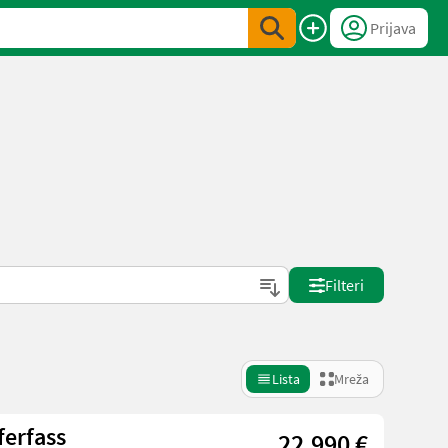
Prijava
Filteri
Lista
Mreža
ferfass
22.990 €