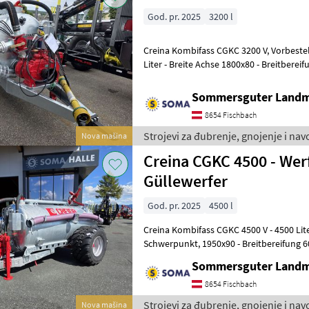
God. pr. 2025
3200 l
Creina Kombifass CGKC 3200 V, Vorbestellte Lagermaschine. - 3200
Liter - Breite Achse 1800x80 - Breitbereifung 55
für besten Halt - Hydr
Sommersguter Land
8654 Fischbach
Strojevi za đubrenje, gnojenje i nav
Nova mašina
Creina CGKC 4500 - Werf
Güllewerfer
God. pr. 2025
4500 l
Creina Kombifass CGKC 4500 V - 4500 Lite
Schwerpunkt, 1950x90 - Breitbereifung 600/40-22.5 BKT, Perfekte
Bodenschonung - Hydraulisc
Sommersguter Land
8654 Fischbach
Strojevi za đubrenje, gnojenje i nav
Nova mašina