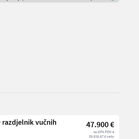
+ razdjelnik vučnih
47.900 €
sa 20% PDV-a
39.916,67 € neto