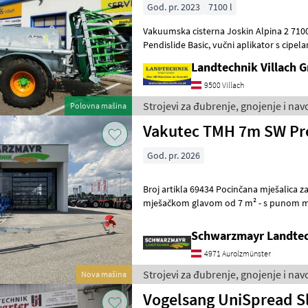
God. pr. 2023
7100 l
Vakuumska cisterna Joskin Alpina 2 71
Pendislide Basic, vučni aplikator s cipelama (radna širina 7, 5 m),
hidraulički sklopiva, električne kon
Landtechnik Villach
9500 Villach
Strojevi za đubrenje, gnojenje i na
Polovna mašina
Vakutec TMH 7m SW Pr
God. pr. 2026
Broj artikla 69434 Pocinčana mješalica za gnojnicu - s punom
mješačkom glavom od 7 m² - s punom 
mm izrađenom od specijalnog pogonsko
Schwarzmayr Landtec
4971 Aurolzmünster
Strojevi za đubrenje, gnojenje i na
Nova mašina
Vogelsang UniSpread Sl