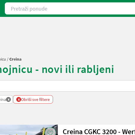
Pretraži ponude
nicu
/
Creina
jnicu - novi ili rabljeni
x
x
eina
Obriši sve filtere
Creina CGKC 3200 - Wer