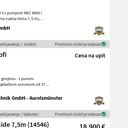
00 S s pumpom MEC 8000 i
 GmbH
vodnjavanje / Joskin
Premium Gold prodavac
ofi
Cena na upit
mješačkom osovinom od 37
g čeli
hnik GmbH - Aurolzmünster
vodnjavanje / Vakutec
Premium Gold prodavac
ide 7,5m (14546)
18.900 €