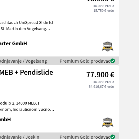
sa 20% PDV-a
15.750 € neto
hlauch UniSpread Slide Ich
arter GmbH
vodnjavanje / Vogelsang
Premium Gold prodavac
MEB + Pendislide
77.900 €
sa 20% PDV-a
64.916,67 € neto
4000 MEB, s
650/55R26.5, zračnim kočnic
 GmbH
vodnjavanje / Joskin
Premium Gold prodavac