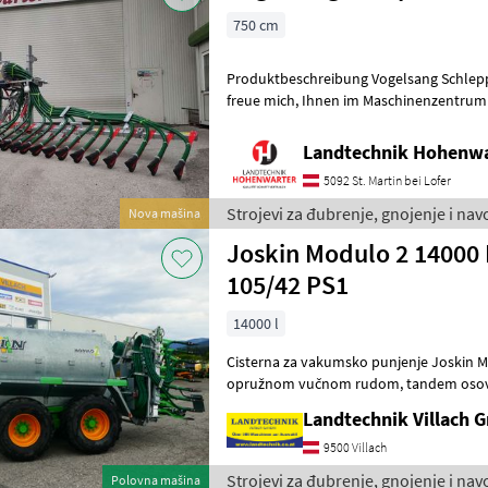
750 cm
Produktbeschreibung Vogelsang Schleppsc
freue mich, Ihnen im Maschinenzentrum St. Martin den Vogelsang
Schleppschlauch UniSpread Slide aus
Landtechnik Hohenw
5092 St. Martin bei Lofer
Strojevi za đubrenje, gnojenje i na
Nova mašina
Joskin Modulo 2 14000 
105/42 PS1
14000 l
Cisterna za vakumsko punjenje Joskin Modulo 2, 1
opružnom vučnom rudom, tandem osovinom, hidrauličnom vučnom
osovinom, gumama: 
Landtechnik Villach
9500 Villach
Strojevi za đubrenje, gnojenje i na
Polovna mašina