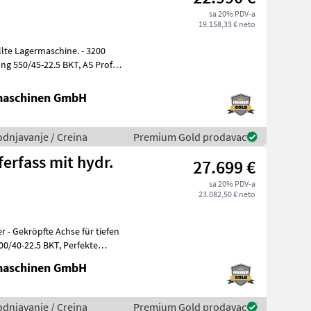
sa 20% PDV-a
19.158,33 € neto
0/45-22.5 BKT, AS Profil
maschinen GmbH
odnjavanje / Creina
Premium Gold prodavac
erfass mit hydr.
27.699 €
sa 20% PDV-a
23.082,50 € neto
r - Gekröpfte Achse für tiefen
maschinen GmbH
odnjavanje / Creina
Premium Gold prodavac