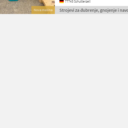
77743 Schutterzell
Strojevi za đubrenje, gnojenje i na
Nova mašina