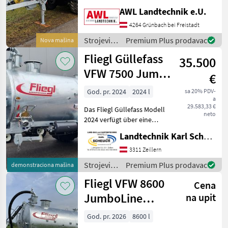
Untenanhängung mit
AWL Landtechnik e.U.
Kugelkopf K80 -
Deichselfederung inkl.
4264 Grünbach bei Freistadt
Fasskippzylinder mit
Strojevi
Premium Plus prodavac
Nova mašina
Fallstützfuß - 2-Kreis Druckl
za
Fliegl Güllefass
35.500
đubrenje,
gnojenje i
VFW 7500 Jumbo
€
navodnjavanje
Line
/ Fliegl
God. pr. 2024
2024 l
sa 20% PDV-
a
29.583,33 €
Das Fliegl Güllefass Modell
neto
2024 verfügt über eine
Kapazität von 2024m3 und
Landtechnik Karl Scheuch
wurde im Baujahr 2024
hergestellt. Mit einer Bauart
3311 Zeillern
als Vakuumfass und einer
Strojevi
Premium Plus prodavac
demonstraciona mašina
DL-Anlage mi
za
Fliegl VFW 8600
Cena
đubrenje,
gnojenje i
JumboLine
na upit
navodnjavanje
Einachs
/ Fliegl
God. pr. 2026
8600 l