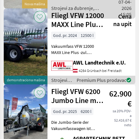
1-Leiter Bremse, ohne
07-04-
Nova mašina
Lastanpassungsventil
Strojevi za đubrenje,
2026
Fliegl VFW 12000
gnojenje i navodnjavanje /
15:05
Cena
Fliegl
MAXX Line Plus +
na upit
SKATE 2.0 150
God. pr. 2024
12500 l
Vakuumfass VFW 12000
MAXX Line Plus -zul.
Gesamtgewicht 21000kg -
AWL Landtechnik e.U.
Zugdeichsel mit
Untenanhängung -K 80
4264 Grünbach bei Freistadt
Kugelzugöse -
Strojevi
Premium Plus prodavac
demonstraciona mašina
Faßkippzylinder mit
za
Fliegl VFW 6200
Fallstützfuß und Deichself
62.900
đubrenje,
gnojenje i
Jumbo Line mit
€
navodnjavanje
Skate 90
/ Fliegl
God. pr. 2025
6200 l
sa 20% PDV-
a
52.416,67 €
Die Jumbo-Serie der
neto
Vakuumfasswagen ist
speziell für Hanglagen
AGRARTECHNIK PETTENBACH GMBH