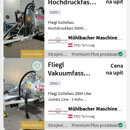
gnojenje i
Hochdruckfass
na upit
navodnjavanje
5000l Jumbo
/ Fliegl
5000 l
Turbo Line
Fliegl Güllefass
Güllefass
Hochdruckfass 5000l
Jumbo Turbo Line - 1-Achs
Mühlbacher Maschinen GmbH
Fahrgestell - gekröpfte
Achse - zul. Gesamtgewicht
5580 Tamsweg
7.000kg (entspricht 6.000kg
Strojevi
Premium Plus prodavac
Nova mašina
Achslast zzgl. 1.0
za
Fliegl
Cena
đubrenje,
gnojenje i
Vakuumfass
na upit
navodnjavanje
3000l Jumbo
/ Fliegl
3000 l
Line Güllefass
Fliegl Güllefass 3000 Liter
Jumbo Line - 1-Achs
Fahrgestell - zul.
Mühlbacher Maschinen GmbH
Gesamtgewicht 5.000kg
(4.000kg Achslast zzgl.
5580 Tamsweg
1.000kg Stützlast) -
Strojevi
Premium Plus prodavac
Nova mašina
verstellbare Zugdeichsel O