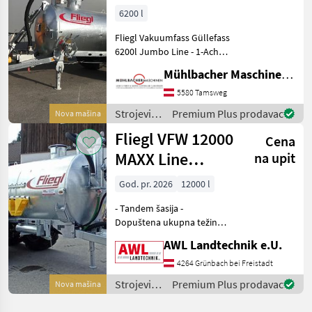
6200l Jumbo
/ Fliegl
6200 l
Line Güllefass
Fliegl Vakuumfass Güllefass
6200l Jumbo Line - 1-Achs
Fahrgestell - gekröpfte
Mühlbacher Maschinen GmbH
Achse - zul. Gesamtgewicht
8.000kg (entspricht 7.000kg
5580 Tamsweg
Achslast zzgl. 1.000kg Stüt
Strojevi
Premium Plus prodavac
Nova mašina
za
Fliegl VFW 12000
Cena
đubrenje,
gnojenje i
MAXX Line
na upit
navodnjavanje
Tandem
/ Fliegl
God. pr. 2026
12000 l
- Tandem šasija -
Dopuštena ukupna težina
18.500 kg - Podesiva vučna
AWL Landtechnik e.U.
ruda, donja spojnica - DIN
vučna ušica 40 - Ovjes
4264 Grünbach bei Freistadt
vučne rude uključujući
Strojevi
Premium Plus prodavac
Nova mašina
cilindar za naginjanje
za