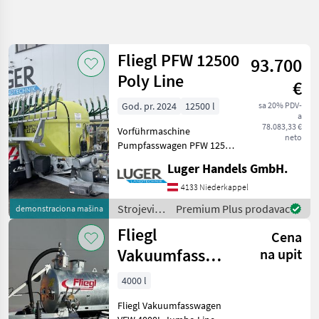
Precizirajte
pretragu
Fliegl PFW 12500
93.700
Kategorija
Država
Filteri
4
Poly Line
€
Prikaži
God. pr. 2024
12500 l
sa 20% PDV-
TRENUTNA
Resetuj
86
a
PUTANJA
78.083,33 €
rezultata
Vorführmaschine
neto
Poljoprivredna
Pumpfasswagen PFW 12500
tehnika
Poly Line Individual
Luger Handels GmbH.
Strojevi Za
Tandem mit
Dubrenje
Schleppschuhverteiler
4133 Niederkappel
Gnojenje I
SKATE 150 - Tandem-
Navodnjavanje
Strojevi
Premium Plus prodavac
demonstraciona mašina
Fahrgestell - zul.
za
Cisterne
Fliegl
Gesamtgewicht 20500kg - v
Cena
Za
đubrenje,
Gnojnicu
gnojenje i
Vakuumfass
na upit
navodnjavanje
Fliegl
4000l Jumbo
/ Fliegl
4000 l
Line Güllefass
IZABERITE
Fliegl Vakuumfasswagen
KATEGORIJU