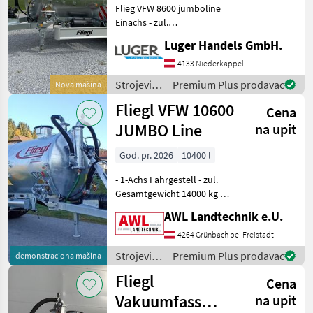
Flieg VFW 8600 jumboline
Einachs - zul.
Gesamtgewicht 10500kg -
Luger Handels GmbH.
Untenanhängung mit
Zugöse - 2-Kreis Druckluft
4133 Niederkappel
mit ALB - Fasskippzylinder
Strojevi
Premium Plus prodavac
Nova mašina
mit Fallstützfuß - 25
za
Fliegl VFW 10600
Cena
đubrenje,
gnojenje i
JUMBO Line
na upit
navodnjavanje
/ Fliegl
God. pr. 2026
10400 l
- 1-Achs Fahrgestell - zul.
Gesamtgewicht 14000 kg -
verstellbare Zugdeichsel
AWL Landtechnik e.U.
Untenanhängung -
Kugelkopf K80 - 2-Kreis-
4264 Grünbach bei Freistadt
Druckluftbremse mit ALB -
Strojevi
Premium Plus prodavac
demonstraciona mašina
Deichselfederun
za
Fliegl
Cena
đubrenje,
gnojenje i
Vakuumfass
na upit
navodnjavanje