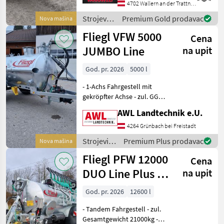
Gesamtgewicht 8000 kg -
4702 Wallern an der Trattnach
verstellbare Zugdeichsel
Strojevi
Premium Gold prodavac
Nova mašina
Obenanhängung - DI
za
Fliegl VFW 5000
Cena
đubrenje,
gnojenje i
JUMBO Line
na upit
navodnjavanje
/ Fliegl
God. pr. 2026
5000 l
- 1-Achs Fahrgestell mit
gekröpfter Achse - zul. GG.
7to - hydr. Bremse ohne
AWL Landtechnik e.U.
Lastanpassung -
Obenanhängung mit DIN
4264 Grünbach bei Freistadt
Zugöse - Fasskippzylinder
Strojevi
Premium Plus prodavac
Nova mašina
mit Fallstützfuß -
za
Fliegl PFW 12000
Cena
đubrenje,
gnojenje i
DUO Line Plus +
na upit
navodnjavanje
SKATE 150 2.0
/ Fliegl
God. pr. 2026
12600 l
- Tandem Fahrgestell - zul.
Gesamtgewicht 21000kg -