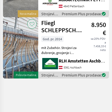
konzipiert worden.
Praxistauglichkeit und
4643 Pettenbach
Effizienz waren uns bei der
Strojevi
Premium Plus prodavac
Nova mašina
Entwicklung der neuen
za
Fliegl
Fassreih
8.950
đubrenje,
gnojenje i
SCHLEPPSCHLAUCHVERTEI
€
navodnjavanje
15M
/ Fliegl
God. pr. 2014
sa 20% PDV-
a
7.458,33 €
mit Zubehör. Strojevi za
neto
đubrenje, gnojenje i
navodnjavanje Cisterne za
RLH Amstetten Aschbach
gnojnicu
3361 Aschbach
Strojevi
Premium Plus prodavac
Polovna mašina
za
đubrenje,
gnojenje i
navodnjavanje
/ Fliegl