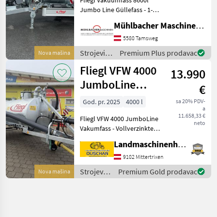
Jumbo Line Güllefass - 1-
Achs-Fahrgestell - 2-Kreis-
Mühlbacher Maschinen GmbH
Druckluftbremse mit ALB -
Behälter in
5580 Tamsweg
Stahlausführung verzinkt -
Strojevi
Premium Plus prodavac
Nova mašina
Blindflansch 8"
za
Fliegl VFW 4000
13.990
đubrenje,
gnojenje i
JumboLine
€
navodnjavanje
Vakumfass
/ Fliegl
God. pr. 2025
4000 l
sa 20% PDV-
a
11.658,33 €
Fliegl VFW 4000 JumboLine
neto
Vakumfass - Vollverzinkter
Stahlbehälter - Fassinhalt
Landmaschinenhandel Ouschan Anton
4000liter - Obenanhängung
- Weitwinkelgelenkwelle -
9102 Mittertrixen
Zusatzsiphon - Siphon
Strojevi
Premium Gold prodavac
Nova mašina
za
đubrenje,
gnojenje i
navodnjavanje