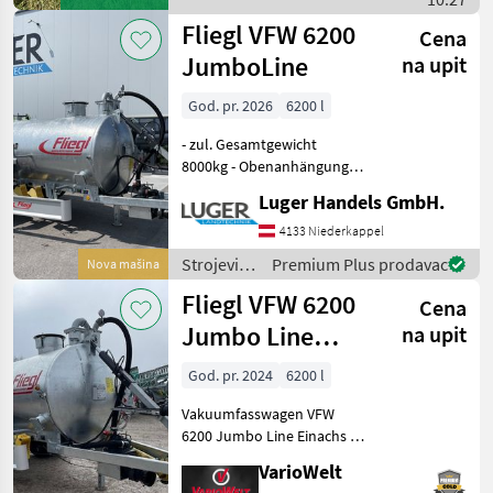
Fliegl
Fliegl VFW 6200
Cena
JumboLine
na upit
God. pr. 2026
6200 l
- zul. Gesamtgewicht
8000kg - Obenanhängung
mit Zugöse - 2-Kreis
Luger Handels GmbH.
Druckluft mit ALB -
Fasskippzylinder mit
4133 Niederkappel
Fallstützfuß - 25km/h
Strojevi
Premium Plus prodavac
Nova mašina
Überbreitenausführung -
za
Fliegl VFW 6200
Ber
Cena
đubrenje,
gnojenje i
Jumbo Line
na upit
navodnjavanje
Einachs
/ Fliegl
God. pr. 2024
6200 l
Vakuumfasswagen VFW
6200 Jumbo Line Einachs -
1-Achs Fahrgestell -
VarioWelt
gekröpfte Achse - zul.