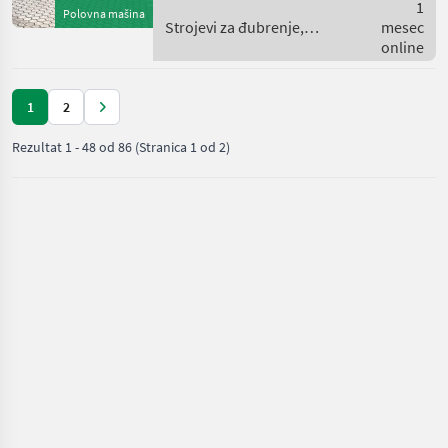
(K50), Pumpenart ________
1
Polovna mašina
Pumpenleis
Strojevi za đubrenje,
mesec
gnojenje i navodnjavanje /
online
Fliegl
1
2
Rezultat
1
-
48
od
86
(Stranica 1 od 2)