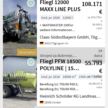
Fliegl 12000
108.171
đubrenje,
gnojenje i
MAXX LINE PLUS
€
navodnjavanje
/ Fliegl
God. pr. 2026
12000 l
sa 19% PDV-
a
90.900 €
+ SKATEMASTER 150Für
neto
weitere Informationen
sprechen Sie uns gerne
Claas Südostbayern GmbH, Töging
an.Wir sprechen DeutschWe
84513 Töging am Inn
speak EnglishDer Preis ist
für den dargestellten
24
Nova mašina
Zustand gültig. Die Anga
Strojevi za đubrenje,
dana
Fliegl PFW 18500
gnojenje i navodnjavanje /
onlajn
55.793
Fliegl
POLYLINE | 15M
€
SCHLEPPSCHUH
God. pr. 2018
18500 m³
1500 cm
sa 19% PDV-
18500 l
a
46.884,87 €
Bereifung (v): 750/60 R30.5,
neto
Bereifung (h): 750/60 R30.5,
Fabrikat des Anbaus:
Heinrich Schröder KG Landmaschinen Norden
FLIEGL, Tandem-Achse,
26506 Norden
Zwangs-Deichsellenkung