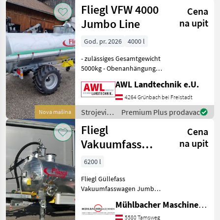
za
Fliegl VFW 4000
Cena
đubrenje,
gnojenje i
Jumbo Line
na upit
navodnjavanje
/ Fliegl
God. pr. 2026
4000 l
- zulässiges Gesamtgewicht
5000kg - Obenanhängung
mit DIN Zugöse 40mm -
AWL Landtechnik e.U.
hydraulische Bremse -
klappbares Stützrad -
4264 Grünbach bei Freistadt
Bereifung 19/45-17 AS-Profil
Strojevi
Premium Plus prodavac
Nova mašina
- Kompressor 50
za
Fliegl
Cena
đubrenje,
gnojenje i
Vakuumfass
na upit
navodnjavanje
6200l Jumbo
/ Fliegl
6200 l
Line Güllefass
Fliegl Güllefass
Vakuumfasswagen Jumbo
Line 6200L - 1-Achs-
Mühlbacher Maschinen GmbH
Fahrgestell - gekröpfte
Achse - zul. Gesamtgewicht
5580 Tamsweg