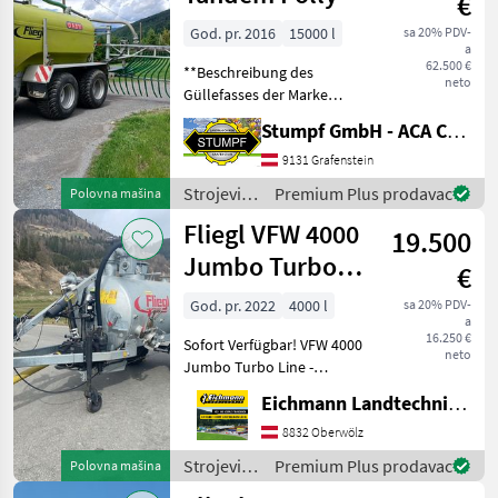
€
navodnjavanje
Jumbo
/ Fliegl
God. pr. 2016
15000 l
sa 20% PDV-
Line
a
62.500 €
**Beschreibung des
MARKETPLACE
neto
Güllefasses der Marke
Fliegl, Modell
Ponude
Stumpf GmbH - ACA Center Stumpf
Marketplace
Oglasi
[Modellname]**
trgovaca
**Allgemeine
9131 Grafenstein
Informationen:** -
Strojevi
Premium Plus prodavac
Polovna mašina
**Marke:** Fliegl -
za
Fliegl VFW 4000
**Modell:** [Modellname] -
19.500
đubrenje,
**Baujahr
gnojenje i
Jumbo Turbo
€
navodnjavanje
Line -
/ Fliegl
God. pr. 2022
4000 l
sa 20% PDV-
a
Vakuumfass
16.250 €
Sofort Verfügbar! VFW 4000
neto
Jumbo Turbo Line -
Vakuumfass Wie vom
Eichmann Landtechnik GmbH
Kunden, in gutem Zustand.
Ausstattung & Details: - 1-
8832 Oberwölz
Achs Fahrgestell - 25km/h
Strojevi
Premium Plus prodavac
Polovna mašina
Ausführung
za