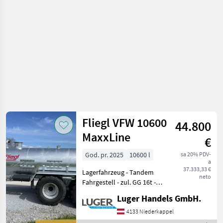
đubrenje,
gnojenje i
navodnjavanje
/ Fliegl
Fliegl VFW 10600
44.800
MaxxLine
€
God. pr. 2025
10600 l
sa 20% PDV-
a
37.333,33 €
Lagerfahrzeug - Tandem
neto
Fahrgestell - zul. GG 16t -
Untenanhängung mit
Luger Handels GmbH.
Zugöse - Fasskippzylinder
mit Fallstützfuß - 2-Kreis
4133 Niederkappel
Druckluft mit ALB -