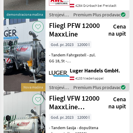
Schwerpunkt - 11000kg
4264 Grünbach bei Freistadt
Gesamtgewicht -
Strojevi
Premium Plus prodavac
demonstraciona mašina
Obenanhängung mit DIN
za
Fliegl PFW 12000
Zugöse 40
Cena
đubrenje,
gnojenje i
MaxxLine
na upit
navodnjavanje
/ Fliegl
God. pr. 2023
12000 l
- Tandem Fahrgestell - zul.
GG 18, 5t -
Untenanhängung mit
Luger Handels GmbH.
Zugöse - Fasskippzylinder
und Fallstützfuß - 2-Kreis
4133 Niederkappel
Druckluft mit ALB -
Strojevi
Premium Plus prodavac
Nova mašina
Parabelfederung Titan-
za
Fliegl VFW 12000
Aggrega
Cena
đubrenje,
gnojenje i
MaxxLine
na upit
navodnjavanje
tandem
/ Fliegl
God. pr. 2023
12000 l
- Tandem šasija - dopuštena