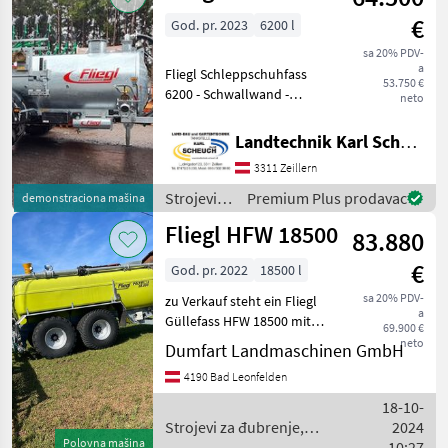
gnojenje i
€
God. pr. 2023
6200 l
navodnjavanje
/ Fliegl
sa 20% PDV-
a
Fliegl Schleppschuhfass
53.750 €
6200 - Schwallwand -
neto
30km/h Ausführung - 2
kreis Dl - Bereifung
Landtechnik Karl Scheuch
710/45R22, 5 - gekröpfte
3311 Zeillern
Achse - Kompressor Mec
9000 + Schleppschuhvert
Strojevi
Premium Plus prodavac
demonstraciona mašina
za
Fliegl HFW 18500
83.880
đubrenje,
gnojenje i
€
God. pr. 2022
18500 l
navodnjavanje
/ Fliegl
sa 20% PDV-
zu Verkauf steht ein Fliegl
a
Güllefass HFW 18500 mit
69.900 €
15m Schleppschuhverteiler,
neto
Dumfart Landmaschinen GmbH
Ausbringcomputer,
4190 Bad Leonfelden
Unfallbeschädigt links,
Tank Beschädigt DL -
18-10-
sustav: DL - sustav sa
Strojevi za đubrenje,
2024
Polovna mašina
gnojenje i navodnjavanje /
10:27