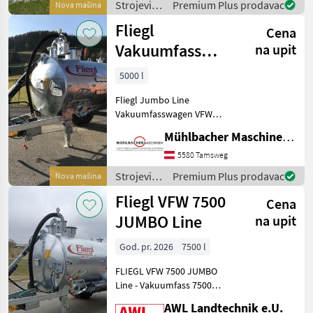
Strojevi
Premium Plus prodavac
Nova mašina
Parabelfederun
za
Fliegl
Cena
đubrenje,
gnojenje i
Vakuumfass
na upit
navodnjavanje
5000l Jumbo
/ Fliegl
5000 l
Line Güllefass
Fliegl Jumbo Line
Vakuumfasswagen VFW
5000 Liter - 1-Achs
Mühlbacher Maschinen GmbH
Fahrgestell - gekröpfte
Achse versetzbar - zul.
5580 Tamsweg
Gesamtgewicht 7000kg -
Strojevi
Premium Plus prodavac
Nova mašina
verstellbare Zugdeichsel
za
Fliegl VFW 7500
Obe
Cena
đubrenje,
gnojenje i
JUMBO Line
na upit
navodnjavanje
/ Fliegl
God. pr. 2026
7500 l
FLIEGL VFW 7500 JUMBO
Line - Vakuumfass 7500
Liter - JUMBO Line
AWL Landtechnik e.U.
Ausführung mit niedrigen