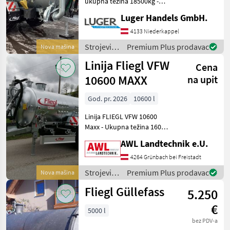
ukupna težina 18500kg -
Donja kuka s K80 - Cilindar
Luger Handels GmbH.
za prevrtanje bubnja s
potpornom stopom - 2-
4133 Niederkappel
kružni komprimirani zrak s
Strojevi
Premium Plus prodavac
Nova mašina
ALB - Par
za
Linija Fliegl VFW
Cena
đubrenje,
gnojenje i
10600 MAXX
na upit
navodnjavanje
/ Fliegl
God. pr. 2026
10600 l
Linija FLIEGL VFW 10600
Maxx - Ukupna težina 16000
kg -Donja kuka za vuču -DIN
AWL Landtechnik e.U.
ušica za vuču 40mm -
Cilindar za naginjanje cijevi
4264 Grünbach bei Freistadt
s potpornom nogom pri
Strojevi
Premium Plus prodavac
Nova mašina
padu -2 k
za
Fliegl Güllefass
5.250
đubrenje,
gnojenje i
€
5000 l
navodnjavanje
bez PDV-a
/ Fliegl