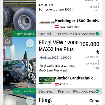
a
12500 liter
25.000 €
Schneckenpumpe 4000 l 6
neto
zoll Schnellkuppler links
und rechts
Kneidinger 1880 GmbH.
Nachlauflenkachse
4121 Altenfelden
Bereifung 28 l-26 K80 Ww
Gelenkwelle Automatische
Strojevi
Premium Plus prodavac
Polovna mašina
Abschaltung Hyd
za
Fliegl VFW 12000
109.000
đubrenje,
gnojenje i
MAXXLine Plus
€
navodnjavanje
/ Fliegl
God. pr. 2025
12600 l
sa 20% PDV-
a
90.833,33 €
Fliegl Güllefass VFW 12000
neto
MAXX Line Plus + zul.
Gesamtgewicht 21to +
Ginthör Landtechnik GmbH
Untenanhängung +
Kugelkopf K80 (am Bild
4351 Saxen
nicht montiert) +
Strojevi
Premium Plus prodavac
Polovna mašina
Deichselfederung inkl.
za
Fliegl
Fasskippzy
Cena
đubrenje,