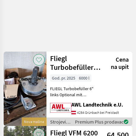
/ Fliegl
Fliegl
Cena
Turbobefüller
na upit
Typ 460
God. pr. 2025
6000 l
FLIEGL Turbobefüller 6"
links Optional mit
hydraulischer Abschaltung,
AWL Landtechnik e.U.
Rohrbogen 6", Reduzierung
8" auf 6", Zubehörsatz für
4264 Grünbach bei Freistadt
die Montage. Saugleist
Strojevi
Premium Plus prodavac
Nova mašina
za
Fliegl VFM 6200
64.500
đubrenje,