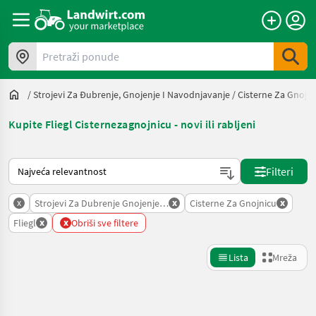
Pretraži ponude
/
Strojevi Za Đubrenje, Gnojenje I Navodnjavanje
/
Cisterne Za Gnojni
Kupite Fliegl Cisternezagnojnicu - novi ili rabljeni
Način na koji sortira Landwirt.com
Filteri
x
x
x
Strojevi Za Dubrenje Gnojenje I Navodnjavanje
Cisterne Za Gnojnicu
x
x
Fliegl
Obriši sve filtere
Lista
Mreža