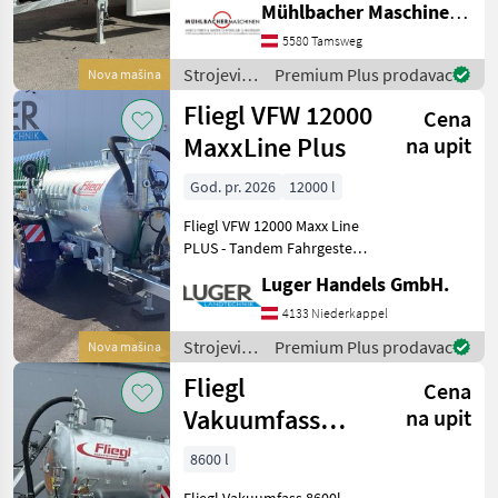
Mühlbacher Maschinen GmbH
Achse - 2-Kreis
Druckluftbremse mit ALB-
5580 Tamsweg
Regler - Behälter in
Strojevi
Premium Plus prodavac
Nova mašina
Stahlausführung verzi
za
Fliegl VFW 12000
Cena
đubrenje,
gnojenje i
MaxxLine Plus
na upit
navodnjavanje
/ Fliegl
God. pr. 2026
12000 l
Fliegl VFW 12000 Maxx Line
PLUS - Tandem Fahrgestell
- zul. Gesamtgewicht
Luger Handels GmbH.
21000kg - Untenanhängung
mit Kugelkopf K80 -
4133 Niederkappel
Deichselfederung inkl.
Strojevi
Premium Plus prodavac
Nova mašina
Fasskippzyl
za
Fliegl
Cena
đubrenje,
gnojenje i
Vakuumfass
na upit
navodnjavanje
8600l Jumbo
/ Fliegl
8600 l
Line Güllefass
Fliegl Vakuumfass 8600l