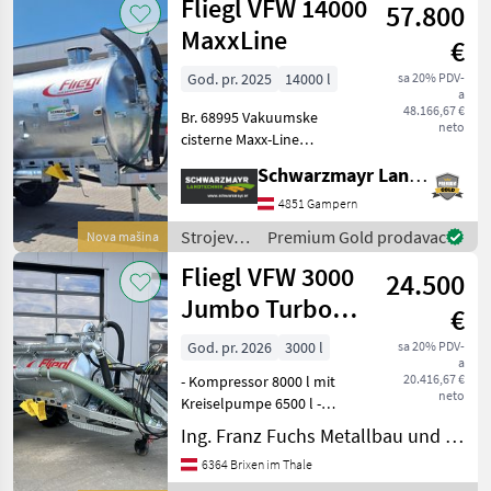
Fliegl VFW 14000
57.800
đubrenje,
gnojenje i
MaxxLine
€
navodnjavanje
/ Fliegl
God. pr. 2025
14000 l
sa 20% PDV-
a
48.166,67 €
Br. 68995 Vakuumske
neto
cisterne Maxx-Line
karakterizira robusna
Schwarzmayr Landtechnik GmbH - Gampern
konstrukcija. Standardne
slijepe prirubnice od 8" su
4851 Gampern
posebno praktične,
Strojevi
Premium Gold prodavac
Nova mašina
omogućujući jednostavnu
za
Fliegl VFW 3000
preinak
24.500
đubrenje,
gnojenje i
Jumbo Turbo
€
navodnjavanje
Line
/ Fliegl
God. pr. 2026
3000 l
sa 20% PDV-
a
20.416,67 €
- Kompressor 8000 l mit
neto
Kreiselpumpe 6500 l -
verstellb. Zugdeichsel
Ing. Franz Fuchs Metallbau und Landtechnik GmbH & CoKG
Untenanhängung - 25 km/h
6364 Brixen im Thale
Ausführung - hydraulische