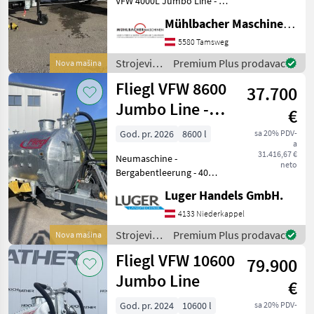
VFW 4000L Jumbo Line - 1-
Achs-Fahrgestell - zul.
Fliegl
Mühlbacher Maschinen GmbH
Gesamtgewicht 5.000kg
(entspricht 4.000kg Achslast
5580 Tamsweg
Vakutec
zzgl. 1.000kg Stützlast) -
Strojevi
Premium Plus prodavac
Nova mašina
verstellba
za
Fuchs
Fliegl VFW 8600
37.700
đubrenje,
gnojenje i
Jumbo Line -
Bauer
€
navodnjavanje
Bergabentleerung
/ Fliegl
God. pr. 2026
8600 l
sa 20% PDV-
Joskin
a
31.416,67 €
Neumaschine -
neto
Bergabentleerung - 40
Kotte
km/h Ausführung mit COC -
Luger Handels GmbH.
Prikaži
hydraulischer
sve
Glockenschieber -
4133 Niederkappel
(51)
Kompressor 8000 l Hertell -
Strojevi
Premium Plus prodavac
Nova mašina
Bereifung 710/50 R30, 5 -
za
MODEL
Fliegl VFW 10600
Anbaukonso
79.900
đubrenje,
gnojenje i
Jumbo Line
€
navodnjavanje
/ Fliegl
God. pr. 2024
10600 l
sa 20% PDV-
PFW