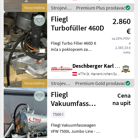
8.000kg (entspricht 7.000kg
Strojevi
Premium Plus prodavac
Nova mašina
Achslast zzgl. 1.000kg
za
Fliegl
2.860
đubrenje,
gnojenje i
Turbofüller 460D
€
navodnjavanje
/ Fliegl
sa 20% PDV-
Fliegl Turbo Filler 460D 6
a
2.383,33 €
inča s poklopcem za
neto
čišćenje za lijevu montažu,
hidraulično crijevo NW
Deschberger Karl Landtechnik GesmbH & Co KG
12/3500 mm / 15 mm vod /
SW: 27 / za stezaljku 20 mm,
4774 St. Marienkirchen/Schärding
hidraulično c
Strojevi
Premium Gold prodavac
Nova mašina
za
Fliegl
Cena
đubrenje,
gnojenje i
Vakuumfass
na upit
navodnjavanje
7500l Jumbo
/ Fliegl
7500 l
Line Güllefass
Fliegl Vakuumfasswagen
VFW 7500L Jumbo Line - 1-
Achs-Fahrgestell - gekröpfte