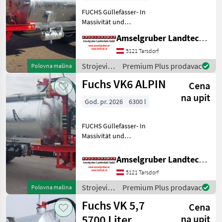
FUCHS Güllefässer- In
Massivität und
Langlebigkeit unschlagbar!
Amselgruber Landtechnik GmbH
(Stärkste Materialstärken +
Beste Materialen und Beste
5121 Tarsdorf
Komponenten der
Strojevi
Premium Plus prodavac
Polovna mašina
führenden TOP Hersteller!)
za
Fuchs VK6 ALPIN
Sei
Cena
đubrenje,
gnojenje i
na upit
God. pr. 2026
6300 l
navodnjavanje
/ Fuchs
FUCHS Güllefässer- In
Massivität und
Langlebigkeit unschlagbar!
(Stärkste Materialstärken +
Amselgruber Landtechnik GmbH
Beste Materialen und Beste
5121 Tarsdorf
Komponenten der
führenden TOP Hersteller!)
Strojevi
Premium Plus prodavac
Polovna mašina
Sei
za
Fuchs VK 5,7
Cena
đubrenje,
gnojenje i
5700 Liter
na upit