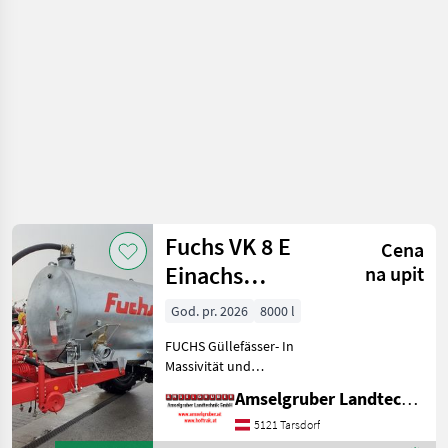
đubrenje,
gnojenje i
navodnjavanje
/ Fuchs
Fuchs VK 8 E
Cena
Einachs
na upit
Amselgruber
God. pr. 2026
8000 l
Edition
FUCHS Güllefässer- In
Massivität und
Langlebigkeit unschlagbar!
Amselgruber Landtechnik GmbH
(Stärkste Materialstärken +
Beste Materialen und Beste
5121 Tarsdorf
Komponenten der