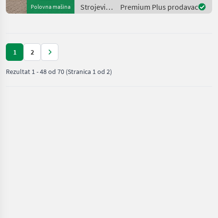
Komponenten der
Strojevi
Premium Plus prodavac
Polovna mašina
führenden TOP Hersteller!)
za
Sei
đubrenje,
gnojenje i
navodnjavanje
1
2
/ Fuchs
Rezultat
1
-
48
od
70
(Stranica 1 od 2)