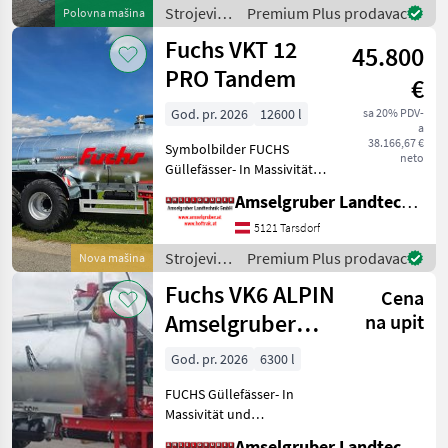
Komponenten der
Strojevi
Premium Plus prodavac
Polovna mašina
führenden TOP Hersteller!)
za
Fuchs VKT 12
Sei
45.800
đubrenje,
gnojenje i
PRO Tandem
€
navodnjavanje
/ Fuchs
God. pr. 2026
12600 l
sa 20% PDV-
a
38.166,67 €
Symbolbilder FUCHS
neto
Güllefässer- In Massivität
und Langlebigkeit
Amselgruber Landtechnik GmbH
unschlagbar! (Stärkste
Materialstärken + Beste
5121 Tarsdorf
Materialen und Beste
Strojevi
Premium Plus prodavac
Nova mašina
Komponenten der
za
Fuchs VK6 ALPIN
führenden TOP He
Cena
đubrenje,
gnojenje i
Amselgruber
na upit
navodnjavanje
Edition
/ Fuchs
God. pr. 2026
6300 l
FUCHS Güllefässer- In
Massivität und
Langlebigkeit unschlagbar!
Amselgruber Landtechnik GmbH