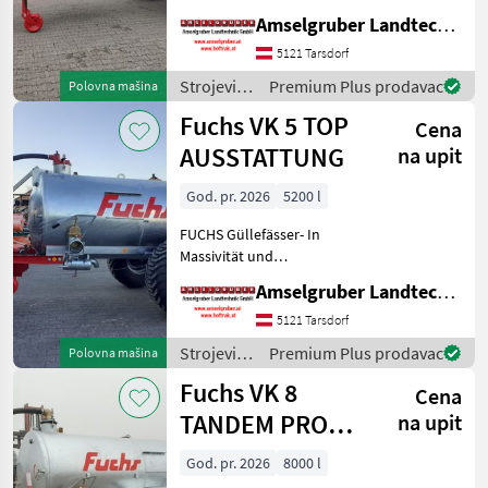
(Stärkste Materialstärken +
Amselgruber Landtechnik GmbH
Beste Materialen und Beste
5121 Tarsdorf
Komponenten der
führenden TOP Hersteller!)
Strojevi
Premium Plus prodavac
Polovna mašina
Sei
za
Fuchs VK 5 TOP
Cena
đubrenje,
gnojenje i
AUSSTATTUNG
na upit
navodnjavanje
/ Fuchs
God. pr. 2026
5200 l
FUCHS Güllefässer- In
Massivität und
Langlebigkeit unschlagbar!
Amselgruber Landtechnik GmbH
(Stärkste Materialstärken +
Beste Materialen und Beste
5121 Tarsdorf
Komponenten der
Strojevi
Premium Plus prodavac
Polovna mašina
führenden TOP Hersteller!)
za
Fuchs VK 8
Sei
Cena
đubrenje,
gnojenje i
TANDEM PRO
na upit
navodnjavanje
Austria Limited
/ Fuchs
God. pr. 2026
8000 l
Edition