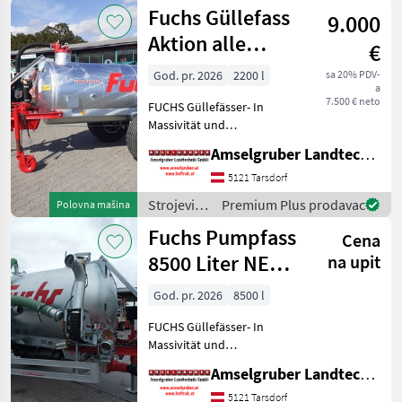
za
Fuchs Güllefass
S
9.000
đubrenje,
gnojenje i
Aktion alle
€
navodnjavanje
Modelle Vakuum
/ Fuchs
God. pr. 2026
2200 l
sa 20% PDV-
a
Pump Fässer
7.500 € neto
FUCHS Güllefässer- In
Massivität und
Langlebigkeit unschlagbar!
Amselgruber Landtechnik GmbH
(Stärkste Materialstärken +
Beste Materialen und Beste
5121 Tarsdorf
Komponenten der
Strojevi
Premium Plus prodavac
Polovna mašina
führenden TOP Hersteller!)
za
Fuchs Pumpfass
Sei
Cena
đubrenje,
gnojenje i
8500 Liter NEU
na upit
navodnjavanje
mit Saugarm
/ Fuchs
God. pr. 2026
8500 l
FUCHS Güllefässer- In
Massivität und
Langlebigkeit unschlagbar!
Amselgruber Landtechnik GmbH
(Stärkste Materialstärken +
Beste Materialen und Beste
5121 Tarsdorf