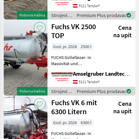
Beste Materialen und Beste
5121 Tarsdorf
Komponenten der
Strojevi
Premium Plus prodavac
Polovna mašina
führenden TOP Hersteller!)
za
Fuchs VK 2500
Sei
Cena
đubrenje,
gnojenje i
TOP
na upit
navodnjavanje
/ Fuchs
God. pr. 2026
2500 l
FUCHS Güllefässer- In
Massivität und
Langlebigkeit unschlagbar!
Amselgruber Landtechnik GmbH
(Stärkste Materialstärken +
Beste Materialen und Beste
5121 Tarsdorf
Komponenten der
Strojevi
Premium Plus prodavac
Polovna mašina
führenden TOP Hersteller!)
za
Fuchs VK 6 mit
Sei
Cena
đubrenje,
gnojenje i
6300 Litern
na upit
navodnjavanje
/ Fuchs
God. pr. 2026
6300 l
FUCHS Güllefässer- In