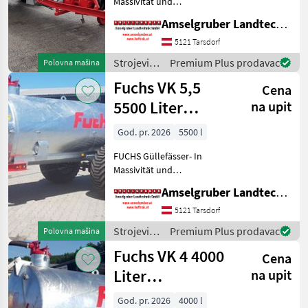
Massivität und
Langlebigkeit unschlagbar!
Amselgruber Landtechnik GmbH
(Stärkste Materialstärken +
Beste Materialen und Beste
5121 Tarsdorf
Komponenten der
Strojevi
Premium Plus prodavac
Polovna mašina
führenden TOP Hersteller!)
za
Fuchs VK 5,5
Sei
Cena
đubrenje,
gnojenje i
5500 Liter
na upit
navodnjavanje
Einachser
/ Fuchs
God. pr. 2026
5500 l
FUCHS Güllefässer- In
Massivität und
Langlebigkeit unschlagbar!
Amselgruber Landtechnik GmbH
(Stärkste Materialstärken +
Beste Materialen und Beste
5121 Tarsdorf
Komponenten der
Strojevi
Premium Plus prodavac
Polovna mašina
führenden TOP Hersteller!)
za
Fuchs VK 4 4000
Sei
Cena
đubrenje,
gnojenje i
Liter
na upit
navodnjavanje
Vakuumfass
/ Fuchs
God. pr. 2026
4000 l