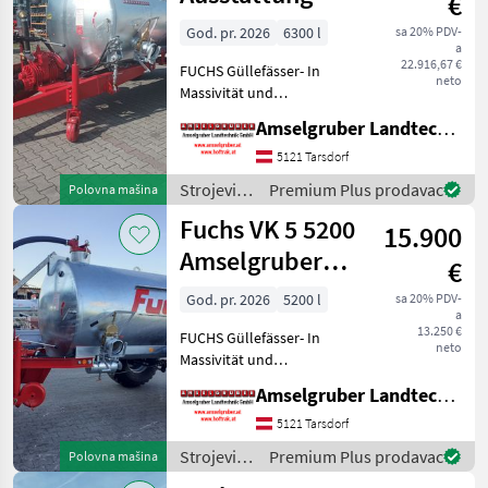
€
navodnjavanje
/ Fuchs
God. pr. 2026
6300 l
sa 20% PDV-
a
22.916,67 €
FUCHS Güllefässer- In
neto
Massivität und
Langlebigkeit unschlagbar!
Amselgruber Landtechnik GmbH
(Stärkste Materialstärken +
Beste Materialen und Beste
5121 Tarsdorf
Komponenten der
Strojevi
Premium Plus prodavac
Polovna mašina
führenden TOP Hersteller!)
za
Fuchs VK 5 5200
Sei
15.900
đubrenje,
gnojenje i
Amselgruber
€
navodnjavanje
Edition
/ Fuchs
God. pr. 2026
5200 l
sa 20% PDV-
a
13.250 €
FUCHS Güllefässer- In
neto
Massivität und
Langlebigkeit unschlagbar!
Amselgruber Landtechnik GmbH
(Stärkste Materialstärken +
Beste Materialen und Beste
5121 Tarsdorf
Komponenten der
Strojevi
Premium Plus prodavac
Polovna mašina
führenden TOP Hersteller!)
za