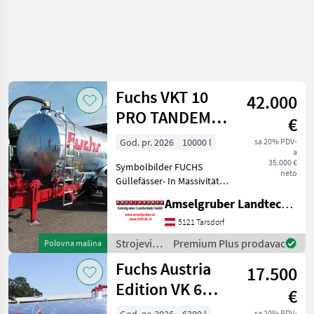
Fuchs VKT 10
42.000
PRO TANDEM
€
AUSTRIA
God. pr. 2026
10000 l
sa 20% PDV-
a
35.000 €
Symbolbilder FUCHS
neto
Güllefässer- In Massivität
und Langlebigkeit
Amselgruber Landtechnik GmbH
unschlagbar! (Stärkste
Materialstärken + Beste
5121 Tarsdorf
Materialen und Beste
Strojevi
Premium Plus prodavac
Polovna mašina
Komponenten der
za
Fuchs Austria
führenden TOP He
17.500
đubrenje,
gnojenje i
Edition VK 6
€
navodnjavanje
6300 Liter
/ Fuchs
sa 20% PDV-