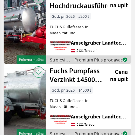
gnojenje i
Hochdruckausführung
na upit
navodnjavanje
/ Fuchs
God. pr. 2026
5200 l
FUCHS Güllefässer- In
Massivität und
Langlebigkeit unschlagbar!
Amselgruber Landtechnik GmbH
(Stärkste Materialstärken +
Beste Materialen und Beste
5121 Tarsdorf
Komponenten der
Strojevi
Premium Plus prodavac
Polovna mašina
führenden TOP Hersteller!)
za
Fuchs Pumpfass
Sei
Cena
đubrenje,
gnojenje i
Verzinkt 14500
na upit
navodnjavanje
Liter TOP
/ Fuchs
God. pr. 2026
14500 l
FUCHS Güllefässer- In
Massivität und
Langlebigkeit unschlagbar!
Amselgruber Landtechnik GmbH
(Stärkste Materialstärken +
Beste Materialen und Beste
5121 Tarsdorf
Komponenten der
Strojevi
Premium Plus prodavac
Polovna mašina