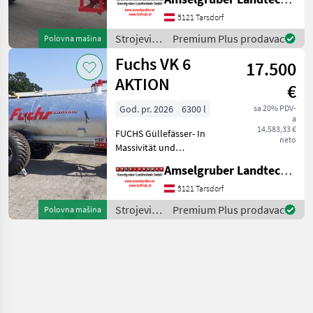
(Stärkste Materialstärken +
Beste Materialen und Beste
5121 Tarsdorf
Komponenten der
Strojevi
Premium Plus prodavac
Polovna mašina
führenden TOP Hersteller!)
za
Fuchs VK 6
Sei
17.500
đubrenje,
gnojenje i
AKTION
€
navodnjavanje
/ Fuchs
God. pr. 2026
6300 l
sa 20% PDV-
a
14.583,33 €
FUCHS Güllefässer- In
neto
Massivität und
Langlebigkeit unschlagbar!
Amselgruber Landtechnik GmbH
(Stärkste Materialstärken +
Beste Materialen und Beste
5121 Tarsdorf
Komponenten der
Strojevi
Premium Plus prodavac
Polovna mašina
führenden TOP Hersteller!)
za
Sei
đubrenje,
gnojenje i
navodnjavanje
/ Fuchs