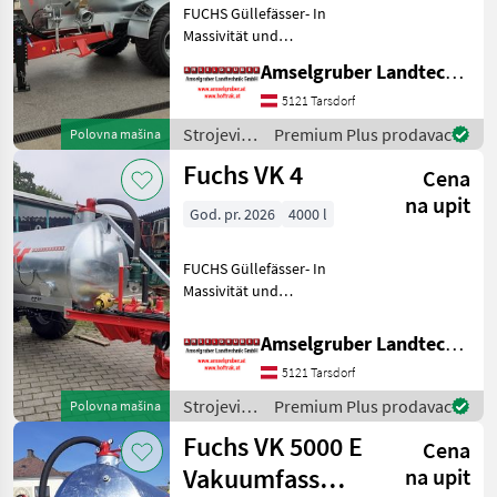
FUCHS Güllefässer- In
Massivität und
Langlebigkeit unschlagbar!
Amselgruber Landtechnik GmbH
(Stärkste Materialstärken +
Beste Materialen und Beste
5121 Tarsdorf
Komponenten der
Strojevi
Premium Plus prodavac
Polovna mašina
führenden TOP Hersteller!)
za
Fuchs VK 4
Sei
Cena
đubrenje,
gnojenje i
na upit
God. pr. 2026
4000 l
navodnjavanje
/ Fuchs
FUCHS Güllefässer- In
Massivität und
Langlebigkeit unschlagbar!
(Stärkste Materialstärken +
Amselgruber Landtechnik GmbH
Beste Materialen und Beste
5121 Tarsdorf
Komponenten der
führenden TOP Hersteller!)
Strojevi
Premium Plus prodavac
Polovna mašina
Sei
za
Fuchs VK 5000 E
Cena
đubrenje,
gnojenje i
Vakuumfass
na upit
navodnjavanje