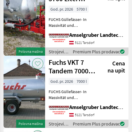
navodnjavanje
Einachs
/ Fuchs
God. pr. 2026
5700 l
FUCHS Güllefässer- In
Massivität und
Langlebigkeit unschlagbar!
Amselgruber Landtechnik GmbH
(Stärkste Materialstärken +
Beste Materialen und Beste
5121 Tarsdorf
Komponenten der
Strojevi
Premium Plus prodavac
Polovna mašina
führenden TOP Hersteller!)
za
Fuchs VKT 7
Sei
Cena
đubrenje,
gnojenje i
Tandem 7000
na upit
navodnjavanje
liter
/ Fuchs
God. pr. 2026
7000 l
FUCHS Güllefässer- In
Massivität und
Langlebigkeit unschlagbar!
Amselgruber Landtechnik GmbH
(Stärkste Materialstärken +
Beste Materialen und Beste
5121 Tarsdorf
Komponenten der
Strojevi
Premium Plus prodavac
Polovna mašina
führenden TOP Hersteller!)
za