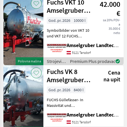
Fuchs VKT 10
Sei
42.000
đubrenje,
gnojenje i
Amselgruber
€
navodnjavanje
EDITION
/ Fuchs
God. pr. 2026
10000 l
sa 20% PDV-
a
35.000 €
Symbolbilder von VKT 10
neto
und VKT 12 FUCHS
Güllefässer- In Massivität
Amselgruber Landtechnik GmbH
und Langlebigkeit
unschlagbar! (Stärkste
5121 Tarsdorf
Materialstärken + Beste
Strojevi
Premium Plus prodavac
Polovna mašina
Materialen und Beste
za
Fuchs VK 8
Komponente
Cena
đubrenje,
gnojenje i
Amselgruber
na upit
navodnjavanje
Edition 1 Achs
/ Fuchs
God. pr. 2026
8400 l
TOP
FUCHS Güllefässer- In
Massivität und
Langlebigkeit unschlagbar!
Amselgruber Landtechnik GmbH
(Stärkste Materialstärken +
Beste Materialen und Beste
5121 Tarsdorf