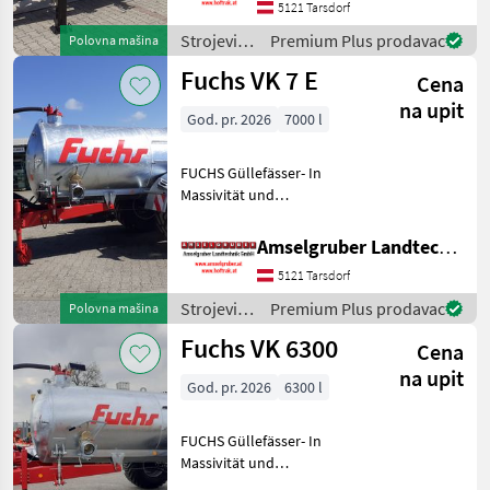
Beste Materialen und Beste
5121 Tarsdorf
Komponenten der
Strojevi
Premium Plus prodavac
Polovna mašina
führenden TOP Hersteller!)
za
Fuchs VK 7 E
Sei
Cena
đubrenje,
gnojenje i
na upit
God. pr. 2026
7000 l
navodnjavanje
/ Fuchs
FUCHS Güllefässer- In
Massivität und
Langlebigkeit unschlagbar!
(Stärkste Materialstärken +
Amselgruber Landtechnik GmbH
Beste Materialen und Beste
5121 Tarsdorf
Komponenten der
führenden TOP Hersteller!)
Strojevi
Premium Plus prodavac
Polovna mašina
Sei
za
Fuchs VK 6300
Cena
đubrenje,
gnojenje i
na upit
God. pr. 2026
6300 l
navodnjavanje
/ Fuchs
FUCHS Güllefässer- In
Massivität und
Langlebigkeit unschlagbar!