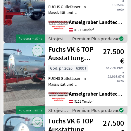
a
13.250 €
FUCHS Güllefässer- In
neto
Massivität und
Langlebigkeit unschlagbar!
Amselgruber Landtechnik GmbH
(Stärkste Materialstärken +
Beste Materialen und Beste
5121 Tarsdorf
Komponenten der
Strojevi
Premium Plus prodavac
Polovna mašina
führenden TOP Hersteller!)
za
Fuchs VK 6 TOP
Sei
27.500
đubrenje,
gnojenje i
Ausstattung
€
navodnjavanje
LAGERND
/ Fuchs
God. pr. 2026
6300 l
sa 20% PDV-
a
22.916,67 €
FUCHS Güllefässer- In
neto
Massivität und
Langlebigkeit unschlagbar!
Amselgruber Landtechnik GmbH
(Stärkste Materialstärken +
Beste Materialen und Beste
5121 Tarsdorf
Komponenten der
Strojevi
Premium Plus prodavac
Polovna mašina
führenden TOP Hersteller!)
za
Fuchs VK 6 TOP
Sei
27.500
đubrenje,
gnojenje i
Ausstattung