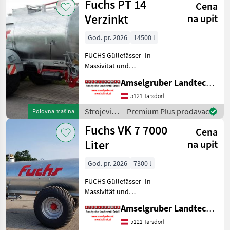
Fuchs PT 14
Sei
Cena
đubrenje,
gnojenje i
Verzinkt
na upit
navodnjavanje
/ Fuchs
God. pr. 2026
14500 l
FUCHS Güllefässer- In
Massivität und
Langlebigkeit unschlagbar!
Amselgruber Landtechnik GmbH
(Stärkste Materialstärken +
Beste Materialen und Beste
5121 Tarsdorf
Komponenten der
Strojevi
Premium Plus prodavac
Polovna mašina
führenden TOP Hersteller!)
za
Fuchs VK 7 7000
Sei
Cena
đubrenje,
gnojenje i
Liter
na upit
navodnjavanje
/ Fuchs
God. pr. 2026
7300 l
FUCHS Güllefässer- In
Massivität und
Langlebigkeit unschlagbar!
Amselgruber Landtechnik GmbH
(Stärkste Materialstärken +
Beste Materialen und Beste
5121 Tarsdorf