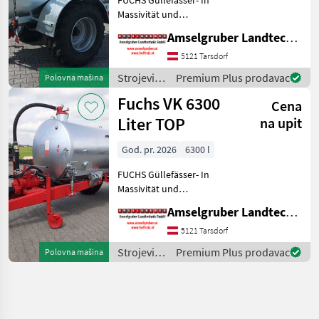
Massivität und
Langlebigkeit unschlagbar!
Amselgruber Landtechnik GmbH
(Stärkste Materialstärken +
Beste Materialen und Beste
5121 Tarsdorf
Komponenten der
Strojevi
Premium Plus prodavac
Polovna mašina
führenden TOP Hersteller!)
za
Fuchs VK 6300
Sei
Cena
đubrenje,
gnojenje i
Liter TOP
na upit
navodnjavanje
/ Fuchs
God. pr. 2026
6300 l
FUCHS Güllefässer- In
Massivität und
Langlebigkeit unschlagbar!
Amselgruber Landtechnik GmbH
(Stärkste Materialstärken +
Beste Materialen und Beste
5121 Tarsdorf
Komponenten der
Strojevi
Premium Plus prodavac
Polovna mašina
führenden TOP Hersteller!)
za
Sei
đubrenje,
gnojenje i
navodnjavanje