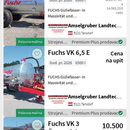
God. pr. 2026
6300 l
a
Einachs TOP
14.583,33 €
FUCHS Güllefässer- In
neto
Massivität und
Langlebigkeit unschlagbar!
Amselgruber Landtechnik GmbH
(Stärkste Materialstärken +
Beste Materialen und Beste
5121 Tarsdorf
Komponenten der
Strojevi
Premium Plus prodavac
Polovna mašina
führenden TOP Hersteller!)
za
Fuchs VK 6,5 E
Sei
Cena
đubrenje,
gnojenje i
na upit
God. pr. 2026
6500 l
navodnjavanje
/ Fuchs
FUCHS Güllefässer- In
Massivität und
Langlebigkeit unschlagbar!
(Stärkste Materialstärken +
Amselgruber Landtechnik GmbH
Beste Materialen und Beste
5121 Tarsdorf
Komponenten der
führenden TOP Hersteller!)
Strojevi
Premium Plus prodavac
Polovna mašina
Sei
za
Fuchs VK 3
10.500
đubrenje,