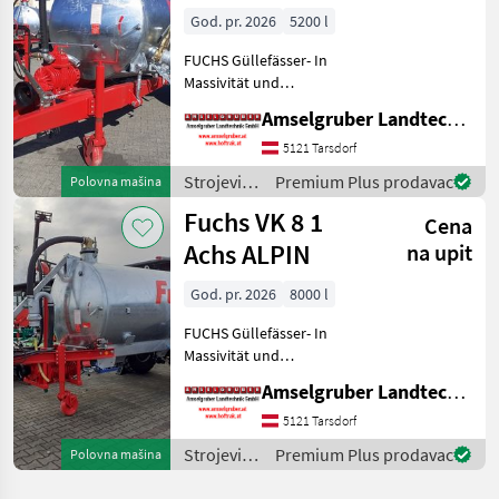
5.200 Liter
/ Fuchs
God. pr. 2026
5200 l
FUCHS Güllefässer- In
Massivität und
Langlebigkeit unschlagbar!
Amselgruber Landtechnik GmbH
(Stärkste Materialstärken +
Beste Materialen und Beste
5121 Tarsdorf
Komponenten der
Strojevi
Premium Plus prodavac
Polovna mašina
führenden TOP Hersteller!)
za
Fuchs VK 8 1
Sei
Cena
đubrenje,
gnojenje i
Achs ALPIN
na upit
navodnjavanje
/ Fuchs
God. pr. 2026
8000 l
FUCHS Güllefässer- In
Massivität und
Langlebigkeit unschlagbar!
Amselgruber Landtechnik GmbH
(Stärkste Materialstärken +
Beste Materialen und Beste
5121 Tarsdorf
Komponenten der
Strojevi
Premium Plus prodavac
Polovna mašina
führenden TOP Hersteller!)
za
Sei