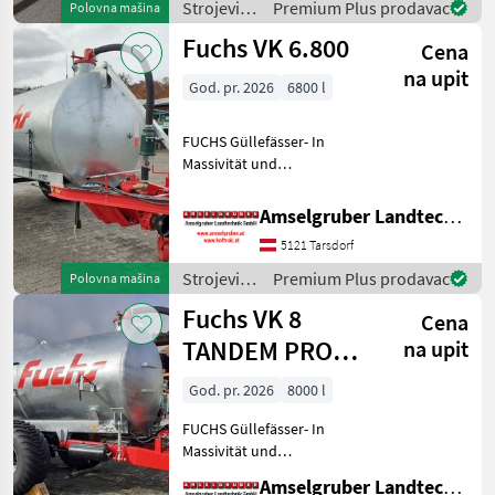
Strojevi
Premium Plus prodavac
Polovna mašina
führenden TOP Hersteller!)
za
Fuchs VK 6.800
Sei
Cena
đubrenje,
gnojenje i
na upit
God. pr. 2026
6800 l
navodnjavanje
/ Fuchs
FUCHS Güllefässer- In
Massivität und
Langlebigkeit unschlagbar!
(Stärkste Materialstärken +
Amselgruber Landtechnik GmbH
Beste Materialen und Beste
5121 Tarsdorf
Komponenten der
führenden TOP Hersteller!)
Strojevi
Premium Plus prodavac
Polovna mašina
Sei
za
Fuchs VK 8
Cena
đubrenje,
gnojenje i
TANDEM PRO
na upit
navodnjavanje
Austria Limited
/ Fuchs
God. pr. 2026
8000 l
Edition
FUCHS Güllefässer- In
Massivität und
Langlebigkeit unschlagbar!
Amselgruber Landtechnik GmbH
(Stärkste Materialstärken +