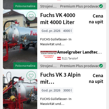
Komponenten der
Strojevi
Premium Plus prodavac
Polovna mašina
führenden TOP Hersteller!)
za
Fuchs VK 4000
Sei
Cena
đubrenje,
gnojenje i
mit 4000 Liter
na upit
navodnjavanje
/ Fuchs
God. pr. 2026
4000 l
FUCHS Güllefässer- In
Massivität und
Langlebigkeit unschlagbar!
Amselgruber Landtechnik GmbH
(Stärkste Materialstärken +
Beste Materialen und Beste
5121 Tarsdorf
Komponenten der
Strojevi
Premium Plus prodavac
Polovna mašina
führenden TOP Hersteller!)
za
Fuchs VK 3 Alpin
Sei
Cena
đubrenje,
gnojenje i
mit
na upit
navodnjavanje
Hochdruckverteiler
/ Fuchs
God. pr. 2026
3000 l
FUCHS Güllefässer- In
Massivität und
Langlebigkeit unschlagbar!