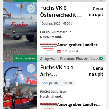
führenden TOP Hersteller!)
za
Fuchs VK 6
Sei
Cena
đubrenje,
gnojenje i
Österreichedition
na upit
navodnjavanje
TOP
/ Fuchs
God. pr. 2026
6300 l
FUCHS Güllefässer- In
Massivität und
Langlebigkeit unschlagbar!
Amselgruber Landtechnik GmbH
(Stärkste Materialstärken +
Beste Materialen und Beste
5121 Tarsdorf
Komponenten der
Strojevi
Premium Plus prodavac
Polovna mašina
führenden TOP Hersteller!)
za
Fuchs VK 10 1
Sei
Cena
đubrenje,
gnojenje i
Achs
na upit
navodnjavanje
Amselgruber
/ Fuchs
God. pr. 2026
10000 l
Edition TOP
FUCHS Güllefässer- In
Massivität und
Langlebigkeit unschlagbar!
Amselgruber Landtechnik GmbH
(Stärkste Materialstärken +