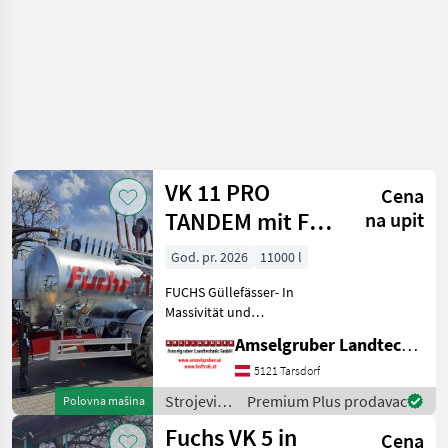
/ Fuchs
VK 11 PRO
Cena
TANDEM mit FSV
na upit
12 Meter FUCHS
God. pr. 2026
11000 l
Schlepp
FUCHS Güllefässer- In
Massivität und
Langlebigkeit unschlagbar!
Amselgruber Landtechnik GmbH
(Stärkste Materialstärken +
Beste Materialen und Beste
5121 Tarsdorf
Komponenten der
Strojevi
Premium Plus prodavac
Polovna mašina
führenden TOP Hersteller!)
za
Fuchs VK 5 in
Sei
Cena
đubrenje,