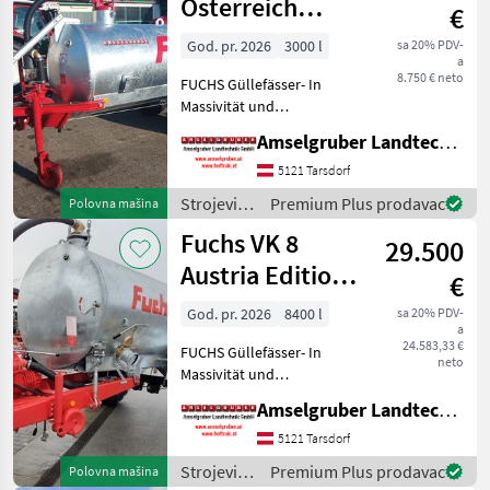
gnojenje i
Österreich
€
navodnjavanje
Edition
/ Fuchs
God. pr. 2026
3000 l
sa 20% PDV-
a
8.750 € neto
FUCHS Güllefässer- In
Massivität und
Langlebigkeit unschlagbar!
Amselgruber Landtechnik GmbH
(Stärkste Materialstärken +
Beste Materialen und Beste
5121 Tarsdorf
Komponenten der
Strojevi
Premium Plus prodavac
Polovna mašina
führenden TOP Hersteller!)
za
Fuchs VK 8
Sei
29.500
đubrenje,
gnojenje i
Austria Edition 1
€
navodnjavanje
Achs TOP
/ Fuchs
God. pr. 2026
8400 l
sa 20% PDV-
a
24.583,33 €
FUCHS Güllefässer- In
neto
Massivität und
Langlebigkeit unschlagbar!
Amselgruber Landtechnik GmbH
(Stärkste Materialstärken +
Beste Materialen und Beste
5121 Tarsdorf
Komponenten der
Strojevi
Premium Plus prodavac
Polovna mašina
führenden TOP Hersteller!)