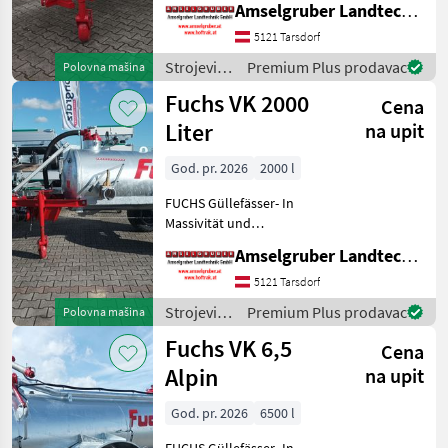
Amselgruber Landtechnik GmbH
(Stärkste Materialstärken +
Beste Materialen und Beste
5121 Tarsdorf
Komponenten der
Strojevi
Premium Plus prodavac
Polovna mašina
führenden TOP Hersteller!)
za
Fuchs VK 2000
Sei
Cena
đubrenje,
gnojenje i
Liter
na upit
navodnjavanje
/ Fuchs
God. pr. 2026
2000 l
FUCHS Güllefässer- In
Massivität und
Langlebigkeit unschlagbar!
Amselgruber Landtechnik GmbH
(Stärkste Materialstärken +
Beste Materialen und Beste
5121 Tarsdorf
Komponenten der
Strojevi
Premium Plus prodavac
Polovna mašina
führenden TOP Hersteller!)
za
Fuchs VK 6,5
Sei
Cena
đubrenje,
gnojenje i
Alpin
na upit
navodnjavanje
/ Fuchs
God. pr. 2026
6500 l
FUCHS Güllefässer- In