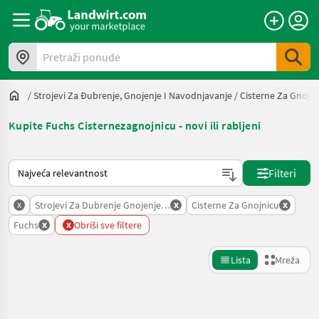
Pretraži ponude
/
Strojevi Za Đubrenje, Gnojenje I Navodnjavanje
/
Cisterne Za Gnojni
Kupite Fuchs Cisternezagnojnicu - novi ili rabljeni
Način na koji sortira Landwirt.com
Filteri
x
x
x
Strojevi Za Dubrenje Gnojenje I Navodnjavanje
Cisterne Za Gnojnicu
x
x
Fuchs
Obriši sve filtere
Lista
Mreža