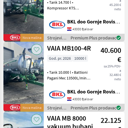
a
• Tank 14.700 l •
140-
45.200 €
4R
Kompressor KTS
neto
18000L/min mit
wasserkuhlung • Tandem
MARKETPLACE
BKL doo Gornje Rovisce Kroatien
Achse Parabolische
43000 Bjelovar
Ponude
gefedert 1380mm Achsem
Marketplace
Oglasi
trgovaca
Abstand • Achse 2.
Strojevi
Premium Plus prodavac
Nova mašina
Nachlauf-lenkachse • ADR-
za
VAIA MB100-4R
Brem
40.600
đubrenje,
gnojenje i
€
God. pr. 2026
10000 l
navodnjavanje
/ VAIA
sa 25% PDV-
a
• Tank 10.000 l • Battioni
32.480 €
Pagani Mec 13500L/min
neto
Pumpe mit Luftkühlung
und automatischer
BKL doo Gornje Rovisce Kroatien
Schmierung • Tandem
43000 Bjelovar
Achse Parabolische
gefedert 1380mm Achsem
Strojevi
Premium Plus prodavac
Nova mašina
Abstand • A
za
VAIA MB 8000
22.125
đubrenje,
gnojenje i
vakuum bubanj