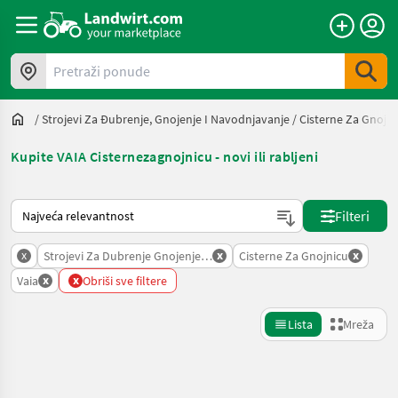
Pretraži ponude
/
Strojevi Za Đubrenje, Gnojenje I Navodnjavanje
/
Cisterne Za Gnojni
Kupite VAIA Cisternezagnojnicu - novi ili rabljeni
Način na koji sortira Landwirt.com
Filteri
x
x
x
Strojevi Za Dubrenje Gnojenje I Navodnjavanje
Cisterne Za Gnojnicu
x
x
Vaia
Obriši sve filtere
Lista
Mreža