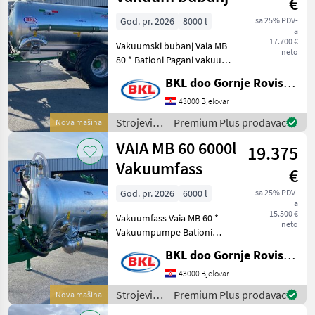
€
navodnjavanje
/ VAIA
God. pr. 2026
8000 l
sa 25% PDV-
a
17.700 €
Vakuumski bubanj Vaia MB
neto
80 * Bationi Pagani vakuum
pumpa 8000 L/min * ADR
BKL doo Gornje Rovisce Kroatien
kočione osovine
Q110Tx1850 10rupa * Viseća
43000 Bjelovar
osovina * Donja kuka s
Strojevi
Premium Plus prodavac
Nova mašina
hidrauličnom potpo
za
VAIA MB 60 6000l
19.375
đubrenje,
gnojenje i
Vakuumfass
€
navodnjavanje
/ VAIA
God. pr. 2026
6000 l
sa 25% PDV-
a
15.500 €
Vakuumfass Vaia MB 60 *
neto
Vakuumpumpe Bationi
Pagani MEC 6500 L/min *
BKL doo Gornje Rovisce Kroatien
ADR-Bremsachsen
Q110Tx1850 8 Loch *
43000 Bjelovar
Untenanhängung mit
Strojevi
Premium Plus prodavac
Nova mašina
hydraulischem Stützfuss *
za