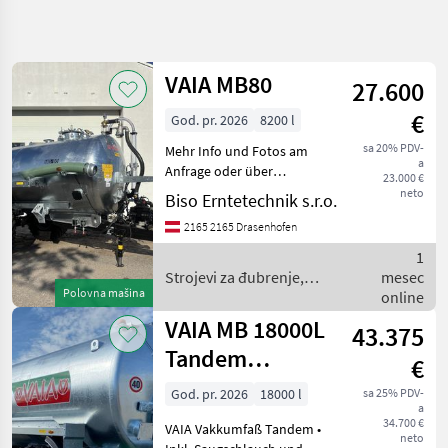
Precizirajte
pretragu
VAIA MB80
27.600
Kategorija
Država
Filteri
4
€
God. pr. 2026
8200 l
Prikaži
sa 20% PDV-
Mehr Info und Fotos am
TRENUTNA
Resetuj
10
a
PUTANJA
Anfrage oder über
23.000 €
rezultata
WHATSAPP. Pumpni
neto
Biso Erntetechnik s.r.o.
Poljoprivredna
spremnik, : Pumpni
tehnika
2165 2165 Drasenhofen
spremnik Strojevi za
Strojevi Za
đubrenje, gnojenje i
1
Dubrenje
navodnjavanje Cisterne za
Gnojenje I
Strojevi za đubrenje,
mesec
Navodnjavanje
gnojnicu
Polovna mašina
gnojenje i navodnjavanje /
online
Cisterne
VAIA
VAIA MB 18000L
43.375
Za
Gnojnicu
Tandem
€
Vaia
Vakkumfaß
God. pr. 2026
18000 l
sa 25% PDV-
a
IZABERITE
34.700 €
VAIA Vakkumfaß Tandem •
KATEGORIJU
neto