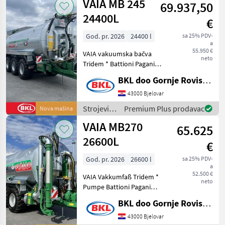
VAIA MB 245
Tank Ausse
69.937,50
đubrenje,
gnojenje i
24400L
€
navodnjavanje
/ VAIA
God. pr. 2026
24400 l
sa 25% PDV-
a
55.950 €
VAIA vakuumska bačva
neto
Tridem * Battioni Pagani
pumpa 16000l/min sa
BKL doo Gornje Rovisce Kroatien
sustavom hlađenja zraka i
ulazom zraka, filter na
43000 Bjelovar
pumpi, 1000 o/min * 2
Strojevi
Premium Plus prodavac
Nova mašina
kruga komprimiranog zra
za
VAIA MB270
65.625
đubrenje,
gnojenje i
26600L
€
navodnjavanje
/ VAIA
God. pr. 2026
26600 l
sa 25% PDV-
a
52.500 €
VAIA Vakkumfaß Tridem *
neto
Pumpe Battioni Pagani
13500l/min mit Kühlsystem
BKL doo Gornje Rovisce Kroatien
mit Lufteinlass, 540o/min *
2 Kreis Druckluft mit Alb
43000 Bjelovar