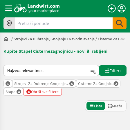
Pretraži ponude
/
Strojevi Za Đubrenje, Gnojenje I Navodnjavanje
/
Cisterne Za Gnojni
Kupite Stapel Cisternezagnojnicu - novi ili rabljeni
Način na koji sortira Landwirt.com
Filteri
x
x
x
Strojevi Za Dubrenje Gnojenje I Navodnjavanje
Cisterne Za Gnojnicu
x
x
Stapel
Obriši sve filtere
Lista
Mreža