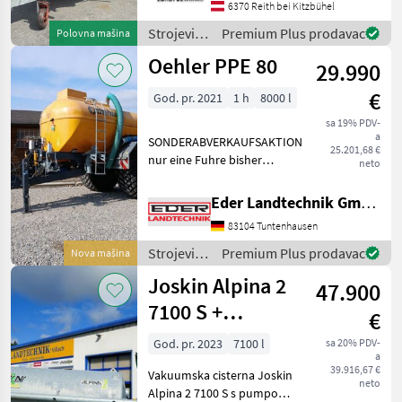
Hochdruckfass mit 2.500
6370 Reith bei Kitzbühel
Litern Fassungsvermögen,
Strojevi
Premium Plus prodavac
Polovna mašina
Baujahr 2007 Das Fass wu
za
Oehler PPE 80
29.990
đubrenje,
gnojenje i
€
God. pr. 2021
1 h
8000 l
navodnjavanje
/ Vakutec
sa 19% PDV-
a
SONDERABVERKAUFSAKTION
25.201,68 €
nur eine Fuhre bisher
neto
gefahren Baujahr 2021
Exzenterschneckenpumpe
Eder Landtechnik GmbH
Behälter: 8.000 ltr. GFK-
83104 Tuntenhausen
Tank - Unterlegkeile -
Dreikammerleuchten -
Strojevi
Premium Plus prodavac
Nova mašina
Schie
za
Joskin Alpina 2
47.900
đubrenje,
gnojenje i
7100 S +
€
navodnjavanje
razdjelnik
/ Oehler
God. pr. 2023
7100 l
sa 20% PDV-
a
vučnih papuča
39.916,67 €
Vakuumska cisterna Joskin
7,5 m
neto
Alpina 2 7100 S s pumpom