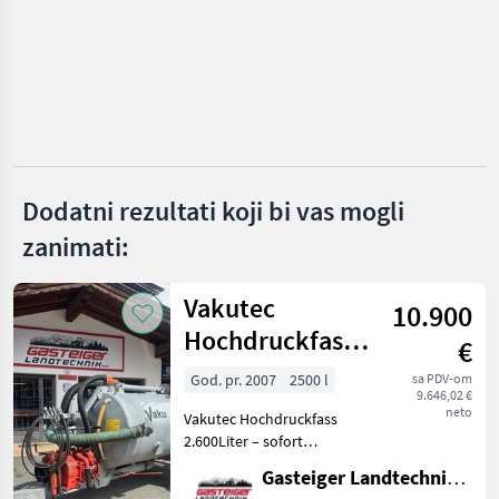
Stapel
Vakutec
Fliegl
Fuchs
Dodatni rezultati koji bi vas mogli
Bauer
zanimati:
Joskin
Vakutec
10.900
Prikaži
Hochdruckfass
sve
€
(51)
2600 Liter
God. pr. 2007
2500 l
sa PDV-om
9.646,02 €
MARKETPLACE
neto
Vakutec Hochdruckfass
2.600Liter – sofort
Ponude
Marketplace
Oglasi
einsatzbereit Zum Verkauf
trgovaca
Gasteiger Landtechnik GmbH
steht ein Vakutec