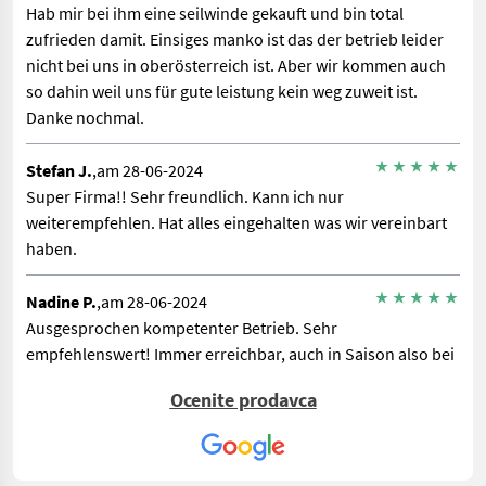
Hab mir bei ihm eine seilwinde gekauft und bin total
zufrieden damit. Einsiges manko ist das der betrieb leider
nicht bei uns in oberösterreich ist. Aber wir kommen auch
so dahin weil uns für gute leistung kein weg zuweit ist.
Danke nochmal.
Stefan J.
,am 28-06-2024
Super Firma!! Sehr freundlich. Kann ich nur
weiterempfehlen. Hat alles eingehalten was wir vereinbart
haben.
Nadine P.
,am 28-06-2024
Ausgesprochen kompetenter Betrieb. Sehr
empfehlenswert! Immer erreichbar, auch in Saison also bei
Ernte, mähen etc. wenn schnell und sofort ein Problem
Ocenite prodavca
behoben werden muss, ist stets eine Lösung möglich.
Personal aufmerksam, interessiert und lösungsorient.
Termine werden eingehalten und die Beratung vom Chef ist
sehr ausführlich, umfangreich und Fakten orientiert.