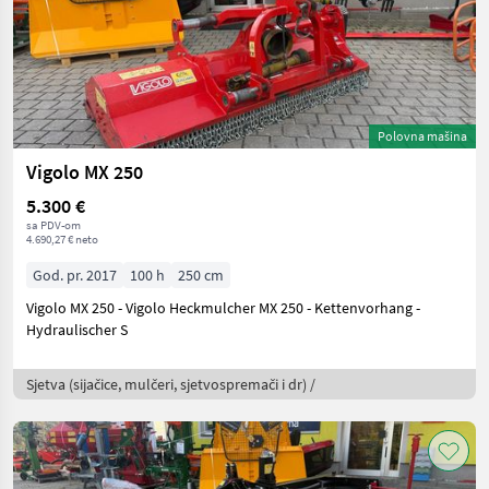
Polovna mašina
Vigolo MX 250
5.300 €
sa PDV-om
4.690,27 € neto
God. pr. 2017
100 h
250 cm
Vigolo MX 250 - Vigolo Heckmulcher MX 250 - Kettenvorhang -
Hydraulischer S
Sjetva (sijačice, mulčeri, sjetvospremači i dr) /