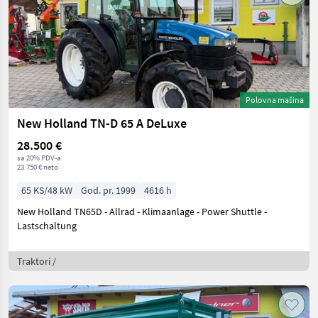
Polovna mašina
New Holland TN-D 65 A DeLuxe
28.500 €
sa 20% PDV-a
23.750 € neto
65 KS/48 kW
God. pr. 1999
4616 h
New Holland TN65D - Allrad - Klimaanlage - Power Shuttle -
Lastschaltung
Traktori /