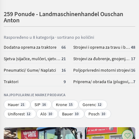
Insgesamt ein großartiger Betrieb mit Landwirtschaftlichen
259 Ponude - Landmaschinenhandel Ouschan
Hintergrund und Erfahrung. Tip Top Empfehlenswert
Anton
Hannes S.
,am 07-06-2023
Top Betrieb, sehr große Auswahl und viele Maschinen
Raspoređeno u 8 kategorija · sortirano po količini
lagernd und verfügbar. Kaufabwicklungen problemlos und
Dodatna oprema za traktore
66
Strojevi i oprema za travu i baliranje
48
ein Betrieb mit Handschlagqualität. Eintausch von
Sjetva (sijačice, mulčeri, sjetvospremači i dr)
21
Strojevi za đubrenje, gnojenje i navodnjavanje
17
Altgeräten immer zu sehr fairen Preisen! Kann ich nur
weiterempfehlen. Bin schon jahrelang ein sehr zufriedener
Pneumatici/ Gume/ Naplatci
16
Poljoprivredni motorni strojevi
16
Kunde.
Traktori
9
Priprema/ obrada tla (plugovi, kultivatori, tanjurače i dr.)
7
NAJPOPULARNIJE MARKE PRODAVCA
Hauer
SIP
Krone
Gorenc
21
16
15
12
Uniforest
Alö
Bauer
Posch
12
10
10
10