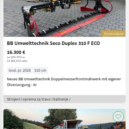
Nova mašina
BB Umwelttechnik Seco Duplex 310 F ECO
16.300 €
sa 20% PDV-a
13.583,33 € neto
God. pr. 2026
310 cm
Neues BB Umwelttechnik Doppelmesserfrontmähwerk mit eigener
Ölversorgung - Ar
Strojevi i oprema za travu i baliranje /