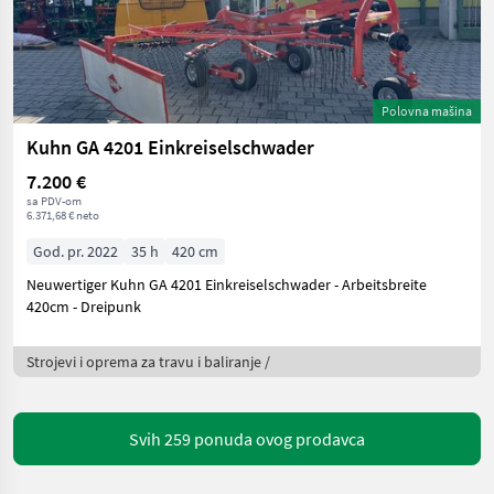
Polovna mašina
Kuhn GA 4201 Einkreiselschwader
7.200 €
sa PDV-om
6.371,68 € neto
God. pr. 2022
35 h
420 cm
Neuwertiger Kuhn GA 4201 Einkreiselschwader - Arbeitsbreite
420cm - Dreipunk
Strojevi i oprema za travu i baliranje /
Svih 259 ponuda ovog prodavca