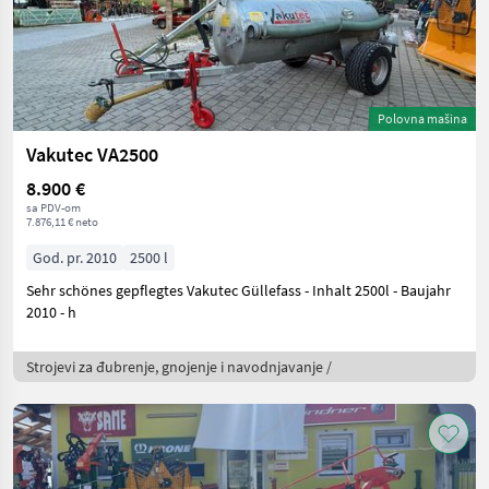
Polovna mašina
Vakutec VA2500
8.900 €
sa PDV-om
7.876,11 € neto
God. pr. 2010
2500 l
Sehr schönes gepflegtes Vakutec Güllefass - Inhalt 2500l - Baujahr
2010 - h
Strojevi za đubrenje, gnojenje i navodnjavanje /