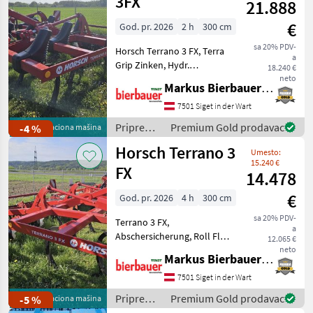
3FX
21.888
kultivatori,
€
tanjurače
God. pr. 2026
2 h
300 cm
i dr.) /
sa 20% PDV-
Horsch Terrano 3 FX, Terra
Amazone
a
Grip Zinken, Hydr.
18.240 €
Tiefenverstellung, Hydr.
neto
Markus Bierbauer GmbH
Randscheibe, Roll Cut
Packer,
7501 Siget in der Wart
Einebnungsscheiben
Priprema/
Premium Gold prodavac
demonstraciona mašina
-4 %
gefedert, HM Plus Schare,
obrada
Horsch Terrano 3
Scharflügel,
Umesto:
tla
15.240 €
(plugovi,
FX
14.478
kultivatori,
€
tanjurače
God. pr. 2026
4 h
300 cm
i dr.) /
sa 20% PDV-
Terrano 3 FX,
Horsch
a
Abschersicherung, Roll Flex
12.065 €
Paker, Einebnungsscheiben,
neto
Markus Bierbauer GmbH
Hydr. Randscheiben, Mech.
Tiefenvüverstellung,
7501 Siget in der Wart
Scharflügel, Osvjetljenje
Priprema/
Premium Gold prodavac
demonstraciona mašina
-5 %
(svjetlosna signa
obrada