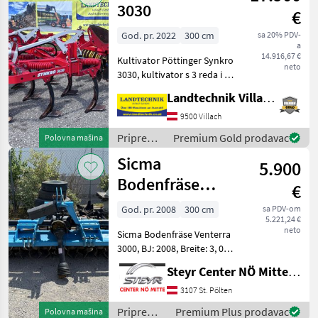
(plugovi,
3030
€
kultivatori,
tanjurače
God. pr. 2022
300 cm
sa 20% PDV-
a
i dr.) /
14.916,67 €
Kultivator Pöttinger Synkro
Vogel&Noot
neto
3030, kultivator s 3 reda i 11
zubaca, zaštita od kamenja,
Landtechnik Villach GmbH
razmak zubaca 270 mm,
visina okvira 85 cm, razmak
9500 Villach
zubaca 75 cm za
Priprema/
Premium Gold prodavac
Polovna mašina
maksimalni p
obrada
Sicma
5.900
tla
(plugovi,
Bodenfräse
€
kultivatori,
Venterra 3000
tanjurače
God. pr. 2008
300 cm
sa PDV-om
5.221,24 €
i dr.) /
neto
Sicma Bodenfräse Venterra
Pöttinger
3000, BJ: 2008, Breite: 3, 00
m, Stabwalze, Gelenkwelle,
Steyr Center NÖ Mitte Landmaschinentechnik GmbH
Ansprechpartner: Gerhard
Wagner Zglovno vratilo
3107 St. Pölten
Priprema/ obrada tla
Priprema/
Premium Plus prodavac
Polovna mašina