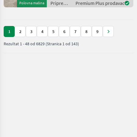
Priključno vratilo (ka
Priprema/
Premium Plus prodavac
Polovna mašina
obrada tla
(plugovi,
kultivatori,
tanjurače
1
2
3
4
5
6
7
8
9
i dr.) /
Lemken
Rezultat
1
-
48
od
6829
(Stranica 1 od 143)