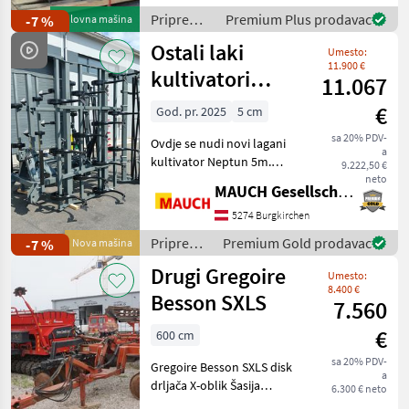
Zustand - wenig gebraucht
Priprema/
Premium Plus prodavac
-7 %
Polovna mašina
✔️ Scheiben
obrada tla
Ostali laki
Umesto:
(plugovi,
11.900 €
kultivatori,
kultivatori
11.067
tanjurače
Neptun 5m
€
i dr.) /
God. pr. 2025
5 cm
Rinieri
sa 20% PDV-
Ovdje se nudi novi lagani
a
kultivator Neptun 5m.
9.222,50 €
Karakteristike: - Valjak -
neto
MAUCH Gesellschaft m.b.H. & Co.KG
Striegl - Hidraulički sklopiv -
Radna širina 5m - Motič s 26
5274 Burgkirchen
opružnih zubaca - Visina ok
Priprema/
Premium Gold prodavac
-7 %
Nova mašina
obrada
Drugi Gregoire
Umesto:
tla
8.400 €
(plugovi,
Besson SXLS
7.560
kultivatori,
€
tanjurače
600 cm
i dr.) /
sa 20% PDV-
Gregoire Besson SXLS disk
Sonstige
a
drljača X-oblik Šasija
6.300 € neto
Dostupno odmah.