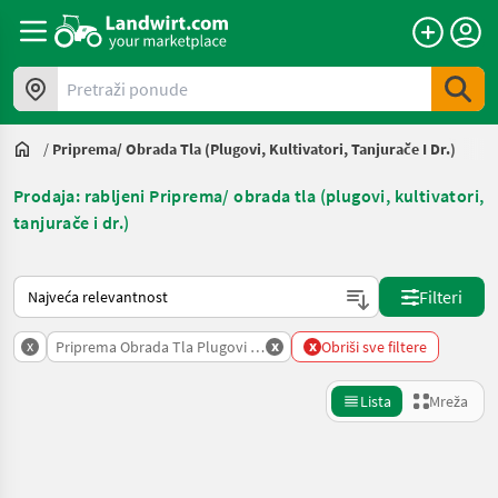
Pretraži ponude
/
Priprema/ Obrada Tla (plugovi, Kultivatori, Tanjurače I Dr.)
Prodaja: rabljeni Priprema/ obrada tla (plugovi, kultivatori,
tanjurače i dr.)
Način na koji sortira Landwirt.com
Filteri
x
x
x
Priprema Obrada Tla Plugovi Kultivatori Tanjurace I Dr
Obriši sve filtere
Lista
Mreža