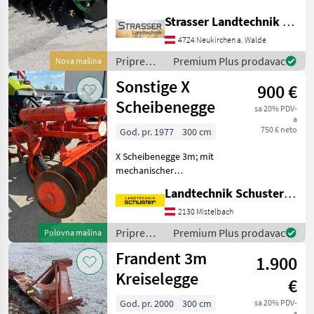
Anschlag - LED Beleuchtung
- 560mm Scheiben -
Strasser Landtechnik GmbH
Balkenabstand einstellbar
4724 Neukirchen a. Walde
88 cm oder 100 cm - 600mm
Dachringwalze mit Ab
Priprema/
Premium Plus prodavac
Nova mašina
obrada tla
Sonstige X
900 €
(plugovi,
kultivatori,
Scheibenegge
sa 20% PDV-
tanjurače
a
i dr.) /
750 € neto
God. pr. 1977
300 cm
Awemak
X Scheibenegge 3m; mit
mechanischer
Scheibenwinkelverstellung
Landtechnik Schuster Niederlassung Mistelbach
; hydraulischer
Fahrgestellaushub mit 10
2130 Mistelbach
Stück Belastungsgewichte
Priprema/
Premium Plus prodavac
Polovna mašina
aus Beton Šasija/ ram,
obrada tla
Frandent 3m
Stražnji mark
1.900
(plugovi,
kultivatori,
Kreiselegge
€
tanjurače
i dr.) /
God. pr. 2000
300 cm
sa 20% PDV-
a