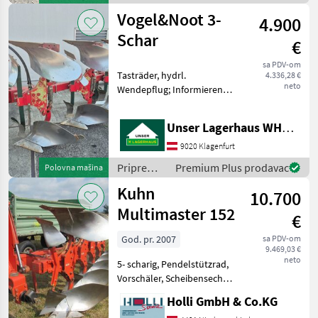
(plugovi, kult
obrada tla
Vogel&Noot 3-
4.900
(plugovi,
kultivatori,
Schar
€
tanjurače
i dr.) /
sa PDV-om
Tasträder, hydrl.
4.336,28 €
Sicma
neto
Wendepflug; Informieren
Sie sichbitte vor Fahrt-
Antritt telefonisch, ob die
Unser Lagerhaus WHG, Kärnten, Klagenfurt
von Ihnen angefragte
Maschineaktuell bei uns am
9020 Klagenfurt
Lager steht. Wir inser
Priprema/
Premium Plus prodavac
Polovna mašina
obrada tla
Kuhn
10.700
(plugovi,
kultivatori,
Multimaster 152
€
tanjurače
i dr.) /
God. pr. 2007
sa PDV-om
9.469,03 €
Vogel&Noot
neto
5- scharig, Pendelstützrad,
Vorschäler, Scheibenseche,
Meißelscharen kompl.
Holli GmbH & Co.KG
einsatzbereit Hidraulični