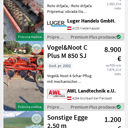
Sonstige
1.583,33 €
Roto drljača, : Roto drljača
neto
Priprema/ obrada tla
(plugovi, kultivatori,
Luger Handels GmbH.
tanjurače i dr.) Roto drljače,
tanjurače, kombinacije
4133 Niederkappel
Priprema/
Premium Plus prodavac
Polovna mašina
obrada tla
Vogel&Noot C
8.900
(plugovi,
kultivatori,
Plus M 850 SJ
€
tanjurače
i dr.) /
God. pr. 2002
sa PDV-om
7.876,11 €
Frandent
neto
Vogel& Noot 4 Schar Pflug
mit mechanischer
Steinsicherung (Blattfedern
AWL Landtechnik e.U.
System Kverneland),
Schnittbreite einstellbar
4264 Grünbach bei Freistadt
(aktuell 40cm pro Schar,
Priprema/
Premium Plus prodavac
Polovna mašina
Einlegestreichbleche, D
obrada tla
Sonstige Egge
1.200
(plugovi,
kultivatori,
2.50 m