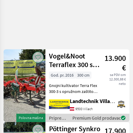
tanjurače
i dr.) /
Väderstad
Vogel&Noot
13.900
Terraflex 300 s 3
€
grede
God. pr. 2016
300 cm
sa PDV-om
12.300,88 €
neto
Gnojni kultivator Terra Flex
300-3 s opružnom zaštitom
od preopterećenja, 10
Landtechnik Villach GmbH
krilnih motica s MultiQuick
sustavom za brzu izmjenu,
9500 Villach
sklopivim vodećim
Priprema/
Premium Gold prodavac
Polovna mašina
pločama, mehanič
obrada
Pöttinger Synkro
17.900
tla