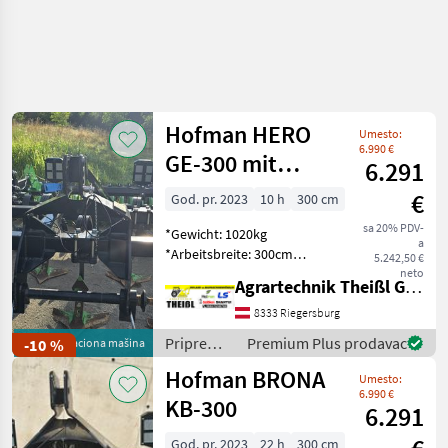
Hofman HERO
Umesto:
6.990 €
GE-300 mit
6.291
Keilringwalze
€
God. pr. 2023
10 h
300 cm
sa 20% PDV-
*Gewicht: 1020kg
a
*Arbeitsbreite: 300cm
5.242,50 €
*empfohlene
neto
Agrartechnik Theißl GmbH
Traktorleistung (PS): 100-
150 PS *Anzahl der
8333 Riegersburg
Flügelscharren: 7 *Anzahl
Priprema/
Premium Plus prodavac
demonstraciona mašina
-10 %
der Schneidscheiben: 8
obrada tla
Hofman BRONA
*abschraubbare
Umesto:
(plugovi,
6.990 €
kultivatori,
KB-300
6.291
tanjurače
i dr.) /
God. pr. 2023
22 h
300 cm