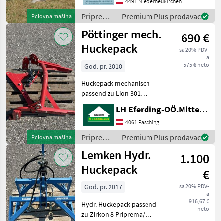
plug obrtač, Broj plužnih
4491 Niederneukirchen
tijela (brazde): 5 i više
Priprema/
Premium Plus prodavac
Polovna mašina
plužnih ti
obrada tla
Pöttinger mech.
690 €
(plugovi,
kultivatori,
Huckepack
sa 20% PDV-
tanjurače
a
i dr.) /
575 € neto
God. pr. 2010
Kuhn
Huckepack mechanisch
passend zu Lion 301
Priprema/ obrada tla
LH Eferding-OÖ.Mitte, Hörsching
(plugovi, kultivatori,
tanjurače i dr.) Roto drljače,
4061 Pasching
tanjurače, kombinacije
Priprema/
Premium Plus prodavac
Polovna mašina
obrada tla
Lemken Hydr.
1.100
(plugovi,
kultivatori,
Huckepack
€
tanjurače
i dr.) /
God. pr. 2017
sa 20% PDV-
a
Pöttinger
916,67 €
Hydr. Huckepack passend
neto
zu Zirkon 8 Priprema/