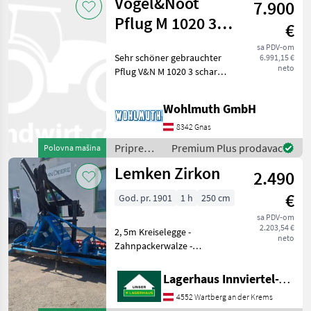
Vogel&Noot
7.900
(plugovi,
kultivatori,
Pflug M 1020 3
€
tanjurače
schar Vario
i dr.) /
sa PDV-om
Sehr schöner gebrauchter
6.991,15 €
Stekro
neto
Pflug V&N M 1020 3 schar
Vario, Mollblech WL 430, RH
78 cm, KA 102 cm,
Wohlmuth GmbH
Vorschäler, Scheibensech,
Pendelstützrad, Hidraulični
8342 Gnas
plug obrtač, Br
Priprema/
Premium Plus prodavac
Polovna mašina
obrada tla
Lemken Zirkon
2.490
(plugovi,
kultivatori,
€
God. pr. 1901
1 h
250 cm
tanjurače
i dr.) /
sa PDV-om
2.203,54 €
Vogel&Noot
2, 5m Kreiselegge -
neto
Zahnpackerwalze -
Huckepack Aufnahme -
Zapfwellendurchtrieb Roto
Lagerhaus Innviertel-Traunviertel-Urfahr eGen, Wartberg/Krems
drljača, Kuka za kačenje,
4552 Wartberg an der Krems
Stražnji marker za tragove,