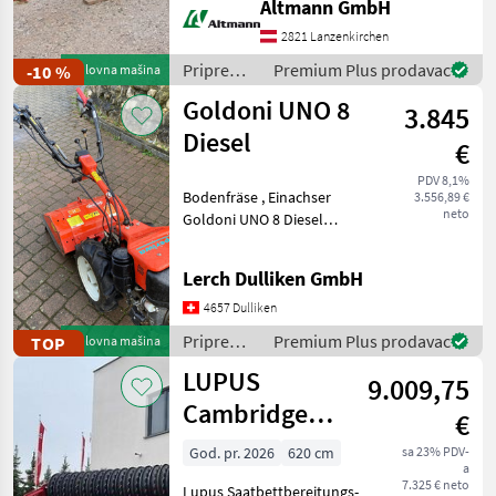
Altmann GmbH
Podložno greškama,
propustima i prethodnoj
2821 Lanzenkirchen
prodaji. Tip raonika: ,
Priprema/
Premium Plus prodavac
-10 %
Polovna mašina
Nošena tanjurača, Šasija/
obrada tla
Goldoni UNO 8
ram, :
3.845
(plugovi,
kultivatori,
Diesel
€
tanjurače
i dr.) /
PDV 8,1%
Bodenfräse , Einachser
3.556,89 €
Sonstige
neto
Goldoni UNO 8 Diesel
Einachser mit Bodenfräse
Goldoni Uno 8 Diesel
Lerch Dulliken GmbH
Dieselmotor Bodenfräse
55cm sehr Guter Zustand
4657 Dulliken
Priprema/ obrad
Priprema/
Premium Plus prodavac
TOP
Polovna mašina
obrada tla
LUPUS
9.009,75
(plugovi,
kultivatori,
Cambridge
€
tanjurače
Ackerwalze 6,2
i dr.) /
God. pr. 2026
620 cm
sa 23% PDV-
a
m / Sowing
Goldoni
7.325 € neto
Lupus Saatbettbereitungs-