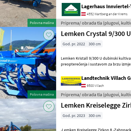
Lagerhaus Innviertel
4552 Wartberg an der Krems
Priprema/ obrada tla (plugovi, kultiva
Polovna mašina
Lemken
Lemken Crystal 9/300 U
God. pr. 2022
300 cm
Lemken Kristall 9/300 U dubinski kultivator, 7 zubaca sa zašti
preopterećenja i sustavom za brzu izmj
glavom, valjak s noževima T 600,
Landtechnik Villach
9500 Villach
Priprema/ obrada tla (plugovi, kultiva
Polovna mašina
Lemken
Lemken Kreiselegge Zir
God. pr. 2023
300 cm
-Lemken Kreiselegge Zirkon 8 -Zahnpacke