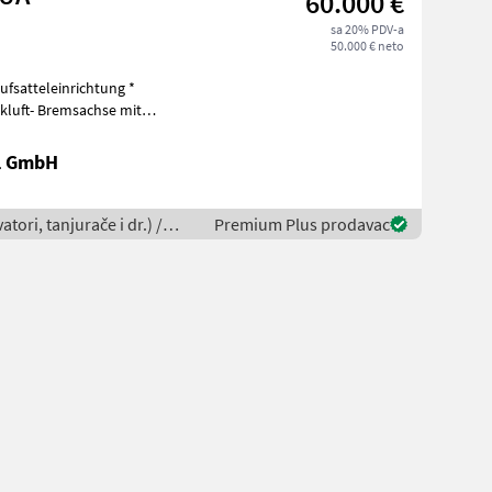
60.000 €
sa 20% PDV-a
50.000 € neto
fsatteleinrichtung *
kluft- Bremsachse mit
chluss
l GmbH
tori, tanjurače i dr.) /
Premium Plus prodavac