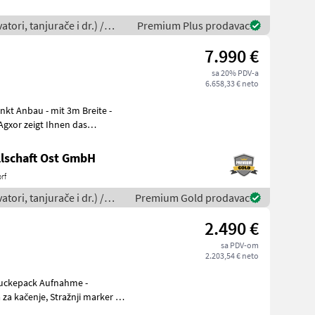
tori, tanjurače i dr.) /
Premium Plus prodavac
7.990 €
sa 20% PDV-a
6.658,33 € neto
lschaft Ost GmbH
rf
tori, tanjurače i dr.) /
Premium Gold prodavac
2.490 €
sa PDV-om
2.203,54 € neto
za kačenje, Stražnji marker za