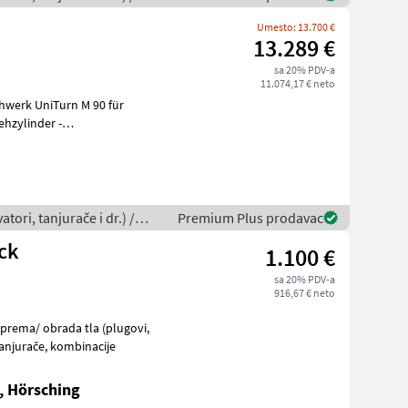
Umesto: 13.700 €
13.289 €
sa 20% PDV-a
11.074,17 € neto
ehzylinder -
Einstel
tori, tanjurače i dr.) /
Premium Plus prodavac
ck
1.100 €
sa 20% PDV-a
916,67 € neto
kultivatori, tanjurače i dr.) Roto drljače, tanjurače, kombinacije
, Hörsching