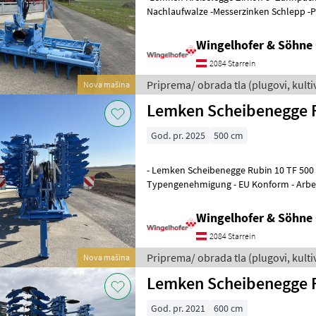
Nachlaufwalze -Messerzinken Schlepp -P
Steinschutz für Rotorwellen - Sei
Wingelhofer & Söhn
2084 Starrein
Priprema/ obrada tla (plugovi, kultiva
Nova mašina
Lemken
Lemken Scheibenegge R
God. pr. 2025
500 cm
- Lemken Scheibenegge Rubin 10 TF 500 -
Typengenehmigung - EU Konform - Arbei
aufgesattelt - Doppelprofilwalze DPW D
Wingelhofer & Söhn
2084 Starrein
Priprema/ obrada tla (plugovi, kultiva
Nova mašina
Lemken
Lemken Scheibenegge 
God. pr. 2021
600 cm