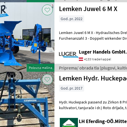
Lemken
Lemken Juwel 6 M X
God. pr. 2022
Lemken Juwel 6 M X - Hydraulisches Drehwerk UniTurn M 90 für
Furchenanzahl 3 - Doppelt wirkender Dr
Vierkantprofilrahmen 110 x 110 x 8 mm - 
Luger Handels GmbH.
4133 Niederkappel
Priprema/ obrada tla (plugovi, kultiva
Polovna mašina
Lemken
Lemken Hydr. Huckepa
God. pr. 2017
Hydr. Huckepack passend zu Zirkon 8 Priprema/ obrada tla (plugovi,
LH Eferding-OÖ.Mitte