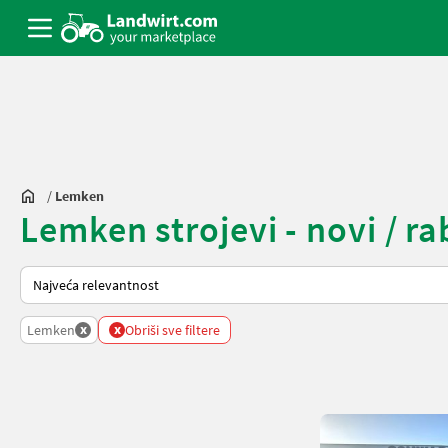
/
Lemken
Lemken strojevi - novi / ra
Način na koji sortira Landwirt.com
x
x
Lemken
Obriši sve filtere