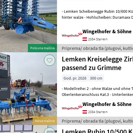
- Lemken Scheibenegge Rubin 10/600 KUA 
hinter walze - Hohlscheiben: Duramaxx D
Scheibenlängsabstand 1200mm - Walze: 
Wingelhofer & Söhn
2084 Starrein
Priprema/ obrada tla (plugovi, kultiva
Polovna mašina
Lemken
Lemken Kreiselegge Zir
passend zu Grimme
God. pr. 2026
300 cm
- Modellreihe: 2 - ohne Walze und ohne T
Oberlenkeranschluss Kat.3 - Unterlenke
Seitenschilde rechts und links - Schnel
Wingelhofer & Söhn
2084 Starrein
Priprema/ obrada tla (plugovi, kultiva
Nova mašina
Lemken
Lemken Rubin 10/500 