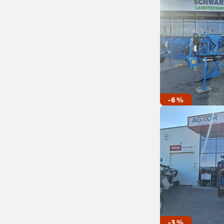
-6 %
-3 %