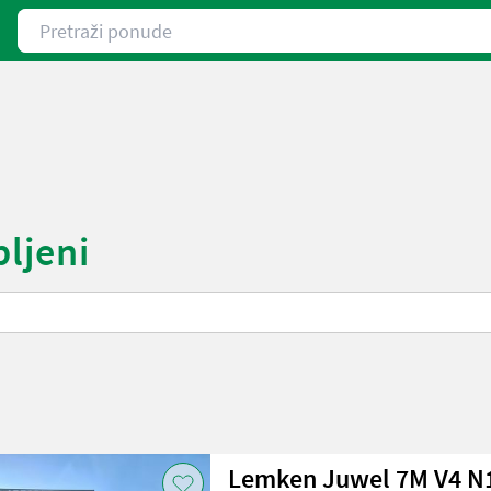
Pretraži ponude
bljeni
Lemken Juwel 7M V4 N