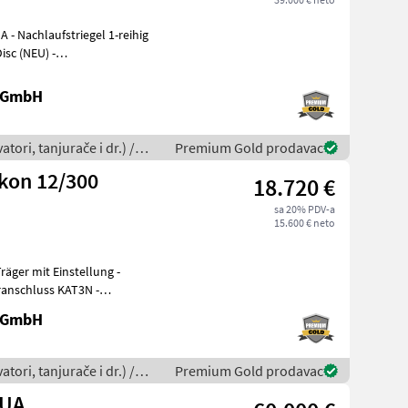
- Nachlaufstriegel 1-reihig
isc (NEU) -
Flexri
e GmbH
tori, tanjurače i dr.) /
Premium Gold prodavac
kon 12/300
18.720 €
sa 20% PDV-a
15.600 € neto
räger mit Einstellung -
ranschluss KAT3N -
e GmbH
tori, tanjurače i dr.) /
Premium Gold prodavac
KUA