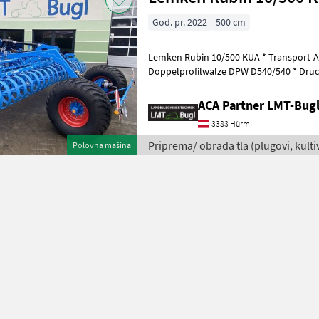
God. pr. 2022
500 cm
Lemken Rubin 10/500 KUA * Transport-Au
Doppelprofilwalze DPW D540/540 * Druc
Radgröße 550/60-22, 5 * Unterlenkerans
ACA Partner LMT-Bug
3383 Hürm
Priprema/ obrada tla (plugovi, kultiva
Polovna mašina
Lemken