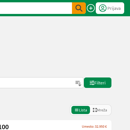
Prijava
Filteri
Lista
Mreža
100
Umesto: 32.950 €