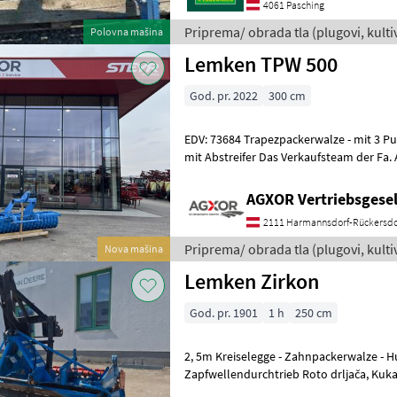
4061 Pasching
Priprema/ obrada tla (plugovi, kultiva
Polovna mašina
Lemken
Lemken TPW 500
God. pr. 2022
300 cm
EDV: 73684 Trapezpackerwalze - mit 3 Punkt Anbau - mit 3m Breite -
mit Abstreifer Das Verkaufsteam der Fa. Agxor zeigt Ihnen das
Gerät/Maschine gerne und
AGXOR Vertriebsgesel
2111 Harmannsdorf-Rückersdo
Priprema/ obrada tla (plugovi, kultiva
Nova mašina
Lemken
Lemken Zirkon
God. pr. 1901
1 h
250 cm
2, 5m Kreiselegge - Zahnpackerwalze - Huckepack Aufnahme -
Zapfwellendurchtrieb Roto drljača, Kuka 
tragove, Priključno vratilo (ka