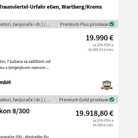
-Traunviertel-Urfahr eGen, Wartberg/Krems
tori, tanjurače i dr.) /
Premium Plus prodavac
19.990 €
sa 20% PDV-a
16.658,33 € neto
tom od
enu s izmjenjivom reznom
 GmbH
tori, tanjurače i dr.) /
Premium Gold prodavac
kon 8/300
19.918,80 €
sa 20% PDV-a
16.599 € neto
rwalze 550 - Abstreifer für