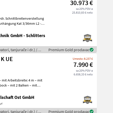
30.973 €
sa 20% PDV-a
25.810,83 € neto
 Anhängung Kat 3/36mm L2 -
hnik GmbH - Schlitters
tori, tanjurače i dr.) /
Premium Gold prodavac
00 K UE
Umesto: 8.237 €
7.990 €
sa 20% PDV-a
6.658,33 € neto
ock – mit 2 Balken – mit
lschaft Ost GmbH
rf
tori, tanjurače i dr.) /
Premium Gold prodavac