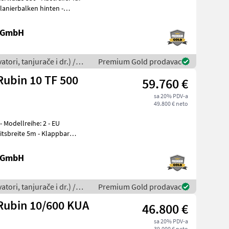
lanierbalken hinten -
e GmbH
tori, tanjurače i dr.) /
Premium Gold prodavac
ubin 10 TF 500
59.760 €
sa 20% PDV-a
49.800 € neto
 Modellreihe: 2 - EU
tsbreite 5m - Klappbar
5
e GmbH
tori, tanjurače i dr.) /
Premium Gold prodavac
Rubin 10/600 KUA
46.800 €
sa 20% PDV-a
39.000 € neto