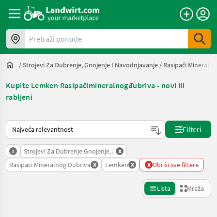
Pretraži ponude
/
Strojevi Za Đubrenje, Gnojenje I Navodnjavanje
/
Rasipači Mineraln
Kupite Lemken Rasipačimineralnogđubriva - novi ili
rabljeni
Način na koji sortira Landwirt.com
Filteri
x
x
Strojevi Za Dubrenje Gnojenje I Navodnjavanje
x
x
x
Rasipaci Mineralnog Dubriva
Lemken
Obriši sve filtere
Lista
Mreža