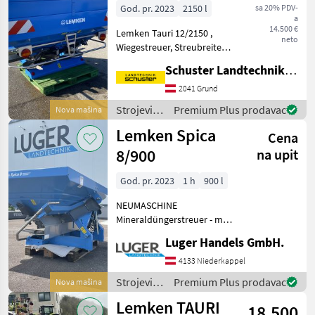
/ Lemken
God. pr. 2023
2150 l
sa 20% PDV-
Spica
a
8/900
14.500 €
Lemken Tauri 12/2150 ,
neto
Wiegestreuer, Streubreite
MARKETPLACE
18 m - 28m , elektronische
Schuster Landtechnik Grund
Bedienung ISOLINK mit
Ponude
Marketplace
Oglasi
Vorbereitung für Betrieb
2041 Grund
trgovaca
mit beliebigem ISOBUS-
Strojevi
Premium Plus prodavac
Nova mašina
Terminal, Schieberein
za
Lemken Spica
Cena
đubrenje,
gnojenje i
8/900
na upit
navodnjavanje
/ Lemken
God. pr. 2023
1 h
900 l
NEUMASCHINE
Mineraldüngerstreuer - mit
900 Liter Behälter - mit 2
Luger Handels GmbH.
Trichterausführung - mit
zweiteiligem Einfüllsieb -
4133 Niederkappel
mit Dreipunktanbau Kat 2 -
Strojevi
Premium Plus prodavac
Nova mašina
mit Streusch
za
Lemken TAURI
18.500
đubrenje,