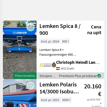
Precizirajte
pretragu
Lemken Spica 8 /
Cena
Kategorija
Država
Filteri
4
900
na upit
God. pr. 2024
900 l
Prikaži 8
TRENUTNA
Resetuj
PUTANJA
rezultata
Lemken Spica 8 +
Poljoprivredna
Fassungsvermögen 900
tehnika
Liter + Tribord 2D 12-18m +
Christoph Heindl Landtechnik GmbH, Waldviertel
Strojevi Za
Gelenkwelle +
Dubrenje
Grenzstreueinrichtung +
3910 Zwettl
Gnojenje I
elektrische Bedienung
Navodnjavanje
Strojevi
Premium Plus prodavac
Polovna mašina
Standort Großglobnitz
za
Rasipaci
Lemken Polaris
20.160
Mineralnog
đubrenje,
Dubriva
gnojenje i
14/3000 Isobus
€
navodnjavanje
Lemken
Wiegestreuer
/ Lemken
God. pr. 2023
3000 l
sa 20% PDV-
a
IZABERITE
16.800 €