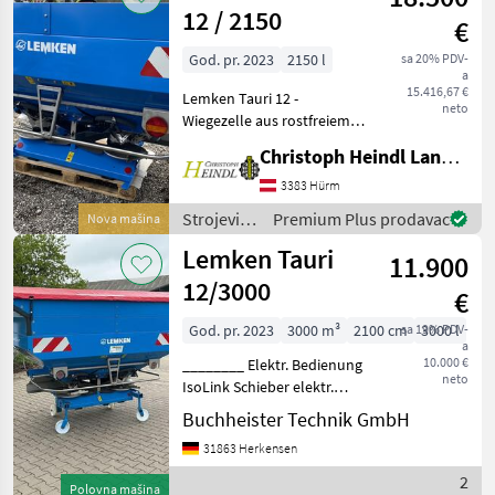
gnojenje i
12 / 2150
€
navodnjavanje
/ Lemken
God. pr. 2023
2150 l
sa 20% PDV-
a
15.416,67 €
Lemken Tauri 12 -
neto
Wiegezelle aus rostfreiem
Edelstahl - Abdrehprobe
Christoph Heindl Landtechnik GmbH, Inning
automatisch aus der
Traktorkabine - Isolink
3383 Hürm
Bedienung über beliebiges
Strojevi
Premium Plus prodavac
Nova mašina
ISOBUS Terminal - Tei
za
Lemken Tauri
11.900
đubrenje,
gnojenje i
12/3000
€
navodnjavanje
/ Lemken
God. pr. 2023
3000 m³
2100 cm
sa 19% PDV-
3000 l
a
10.000 €
________ Elektr. Bedienung
neto
IsoLink Schieber elektr.
Zapfwellenantrieb Autom.
Buchheister Technik GmbH
Abdrehprobe 6 Teilbreiten
31863 Herkensen
Wiegesystem Einfüllsieb
Behälterboden aus
2
Polovna mašina