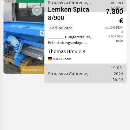
Edelstahl Rührwerk
Strojevi za đubrenje,
meseci
Lemken Spica
gnojenje i navodnjavanje /
online
7.800
Lemken
8/900
€
God. pr. 2022
sa 19% PDV-
a
6.554,62 €
________ Düngerstreuer,
neto
Beleuchtungsanlage
hinten,
Thomas Breu e.K.
Unterlenkeranschluss Kat
93413 Cham
2, Streueinheit 12-18 m,
Grenzstreueinrichtung
19-03-
Nova mašina
elektrisch bedienbar
Strojevi za đubrenje,
2024
TROBORD 2D, Schiebere
gnojenje i navodnjavanje /
15:44
Lemken