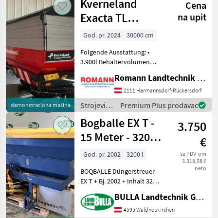
Kverneland
Cena
đubrenje,
gnojenje i
Exacta TL
na upit
navodnjavanje
GEOSPREAD
/ Rauch
God. pr. 2024
30000 cm
iDC66
Folgende Ausstattung: •
3.900l Behältervolumen
(inkl. 3 Tankaufsätze) •
Romann Landtechnik & Nutzfahrzeuge e.U.
Grenzstreueinrichtung
(TrimFlow) rechts und links
2111 Harmannsdorf-Rückersdorf
• Abdeckplane, klappbare
Strojevi
Premium Plus prodavac
demonstraciona mašina
Leiter • Restmenge
za
Bogballe EX T -
3.750
đubrenje,
gnojenje i
15 Meter - 3200
€
navodnjavanje
Liter
/
God. pr. 2002
3200 l
sa PDV-om
3.318,58 €
Kverneland
neto
BOQBALLE Düngerstreuer
EX T + Bj. 2002 + Inhalt 3200
Liter + Arbeitsbreite von 12
BULLA Landtechnik GmbH
bis 18 Meter + hydraulische
Betätigung +
4595 Waldneukirchen