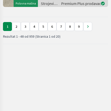
đubrenje, gnojenje i
Strojevi
Premium Plus prodavac
Polovna mašina
za
đubrenje,
gnojenje i
navodnjavanje
1
2
3
4
5
6
7
8
9
/ Sulky
Rezultat
1
-
48
od
959
(Stranica 1 od 20)