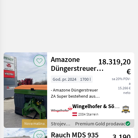
/
Amazone
Amazone
18.319,20
Düngerstreuer
€
ZA-V 1700 Super
God. pr. 2024
1700 l
sa 20% PDV-
a
15.266 €
- Amazone Düngerstreuer
neto
ZA Super bestehend aus
Rahmen und
Wingelhofer & Söhne GmbH
Grundbehälter - Profis-
Wiegesystem für ZA Super -
2084 Starrein
Einbauteile - Streuwerk ZA-
Strojevi
Premium Gold prodavac
Nova mašina
V Tronic - Länderspezifika
za
Rauch MDS 935
3.190
đubrenje,