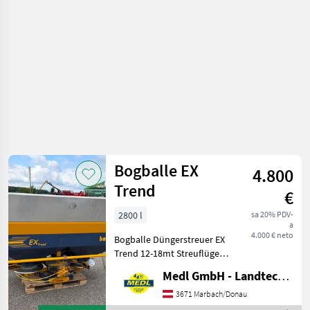
đubrenje,
gnojenje i
navodnjavanje
/ Bogballe
Bogballe EX
4.800
Trend
€
2800 l
sa 20% PDV-
a
4.000 € neto
Bogballe Düngerstreuer EX
Trend 12-18mt Streuflügel
Beleuchtung Siebe
Medl GmbH - Landtechnik Großhandel
Kotfänger Rührwerk
Grenzstreueinrichtung "Zur
3671 Marbach/Donau
Grenze" mit Bowdenzug