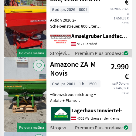
€
navodnjavanje
AKTION
/
God. pr. 2026
800 l
sa 20% PDV-
a
Kirchner
1.658,33 €
Aktion 2026 2-
neto
Scheibenstreuer, 800 Liter
Inhalt, Schutzgitter,
Amselgruber Landtechnik GmbH
Edelstahlwurfscheiben,
Streuweite 10-18 Meter,
5121 Tarsdorf
Hydraulische
Strojevi
Premium Plus prodavac
Polovna mašina
Schieberbetätigung,
za
Amazone ZA-M
Streuscheiben, Streusc
2.990
đubrenje,
gnojenje i
Novis
€
navodnjavanje
/ Stekro
God. pr. 2001
1 h
1500 l
sa PDV-om
2.646,02 €
neto
+Grenzstreueinrichtung +
Aufatz + Plane
+hydraulische
Lagerhaus Innviertel-Traunviertel-Urfahr eGen, Wartberg/Krems
Schieberbetätigung
+Beleuchtung Hidraulično
4552 Wartberg an der Krems
upravljanje, Uređaj za
Strojevi
Premium Plus prodavac
Polovna mašina
graničo posipavanje,
za