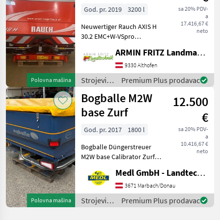
VSpro
/ Rauch
God. pr. 2019
3200 l
sa 20% PDV-
a
17.416,67 €
Neuwertiger Rauch AXIS H
neto
30.2 EMC+W-VSpro
Düngerstreuer zu
ARMIN FRITZ Landmaschinen und Kfz-Technik GmbH
verkaufen, 3200 Liter
Tankinhalt,
9330 Althofen
Vollausstattung, mit
Strojevi
Premium Plus prodavac
Polovna mašina
Beleuchtung, weitere
za
Bogballe M2W
Informationen bitte telefo
12.500
đubrenje,
gnojenje i
base Zurf
€
navodnjavanje
/ Rauch
God. pr. 2017
1800 l
sa 20% PDV-
a
10.416,67 €
Bogballe Düngerstreuer
neto
M2W base Calibrator Zurf
Gelenkwelle Siebe
Medl GmbH - Landtechnik Großhandel
Rührwerk Kotfänger
Hangneigungssensor
3671 Marbach/Donau
Signalkabel Plane NEU
Strojevi
Premium Plus prodavac
Polovna mašina
Beleuchtung LED NEU
za
Streuflüg