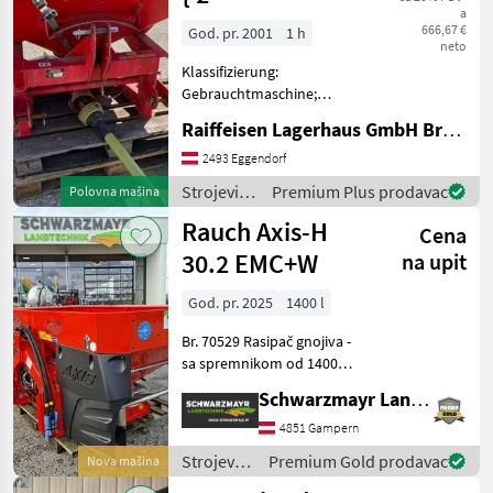
navodnjavanje
a
/ Vicon
666,67 €
God. pr. 2001
1 h
neto
Klassifizierung:
Gebrauchtmaschine;
Seriennummer/Fahrgestellnummer:
Raiffeisen Lagerhaus GmbH Bruck/Leitha
10778; Behältervolumen:
500; Arbeitsbreite: 12.15;
2493 Eggendorf
Anzahl Streuscheiben: 2;
Strojevi
Premium Plus prodavac
Polovna mašina
Anzahl Vorbesitzer: 1
za
Rauch Axis-H
Cena
đubrenje,
gnojenje i
30.2 EMC+W
na upit
navodnjavanje
/ Kirchner
God. pr. 2025
1400 l
Br. 70529 Rasipač gnojiva -
sa spremnikom od 1400
litara - s CAD sustavom
Schwarzmayr Landtechnik GmbH - Gampern
rasipanja za optimalnu
bočnu distribuciju - s ekstra
4851 Gampern
spororotirajućom
Strojevi
Premium Gold prodavac
Nova mašina
mješalicom (17 o/min
za