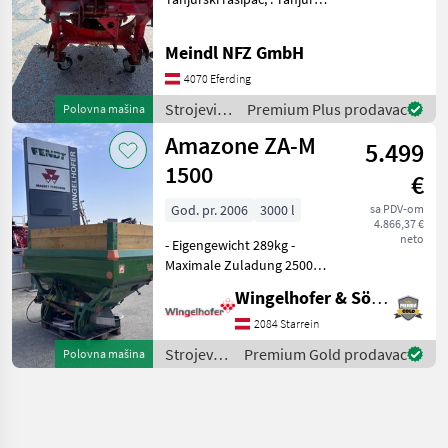
rasipač Strojevi za đubrenje,
gnojenje i navodnjavanje
Meindl NFZ GmbH
Rasipači mineralnog
đubriva
4070 Eferding
Strojevi
Premium Plus prodavac
Polovna mašina
za
Amazone ZA-M
5.499
đubrenje,
gnojenje i
1500
€
navodnjavanje
/ Kirchner
God. pr. 2006
3000 l
sa PDV-om
4.866,37 €
neto
- Eigengewicht 289kg -
Maximale Zuladung 2500kg
- Behälteraufsatz Eigenbau -
Wingelhofer & Söhne GmbH
Streuscheiben OM 18-24 /
zusätzlicher
2084 Starrein
Streuschaufelsatz OM 10-16
Strojevi
Premium Gold prodavac
Polovna mašina
- Grenzstreueinrich
za
đubrenje,
gnojenje i
navodnjavanje