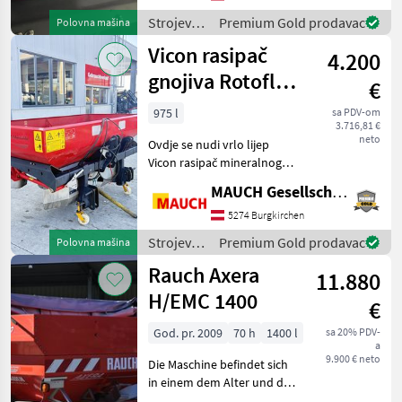
gerne vor Ort besichtigt
Strojevi
Premium Gold prodavac
Polovna mašina
und geprüft we
za
Vicon rasipač
4.200
đubrenje,
gnojenje i
gnojiva Rotoflow
€
navodnjavanje
+ uređaj za
/
975 l
sa PDV-om
3.716,81 €
granično
Kverneland
neto
Ovdje se nudi vrlo lijep
rasipanje
Vicon rasipač mineralnog
gnojiva s uređajem za
MAUCH Gesellschaft m.b.H. & Co.KG
granično posipanje.
Karakteristike: - Kapacitet
5274 Burgkirchen
spremnika: 1000 l -
Strojevi
Premium Gold prodavac
Polovna mašina
Kardansko vratilo - Tro
za
Rauch Axera
11.880
đubrenje,
gnojenje i
H/EMC 1400
€
navodnjavanje
/ Vicon
God. pr. 2009
70 h
1400 l
sa 20% PDV-
a
9.900 € neto
Die Maschine befindet sich
in einem dem Alter und der
Nutzung entsprechenden