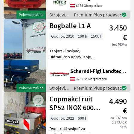
kategorije 2 -Mehaničko
6173 Oberperfuss
upravljanje kliznim
zatvaračem Uređaj za gra
Strojevi
Premium Plus prodavac
Polovna mašina
za
Bogballe L1 A
3.450
đubrenje,
gnojenje i
€
God. pr. 2010
100 h
1500 l
navodnjavanje
/ Rauch
bez PDV-a
Tanjurski rasipač,
Hidraulično upravljanje,
Uređaj za graničo
posipavanje, : Tanjurski
Scherndl-Figl Landtechnik
rasipač Strojevi za đubrenje,
3231 St. Margarethen
gnojenje i navodnjavanje
Rasipači mineralnog đubr
Strojevi
Premium Plus prodavac
Polovna mašina
za
CopmakcFruit
4.490
đubrenje,
gnojenje i
SP52 INOX 600
€
navodnjavanje
litara imanje
/ Bogballe
God. pr. 2022
600 l
sa PDV-om
3.973,45 €
neto
Dvostruki rasipač za