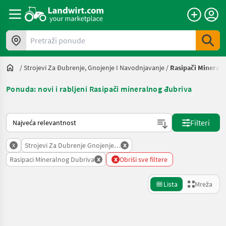
Pretraži ponude
/
Strojevi Za Đubrenje, Gnojenje I Navodnjavanje
/
Rasipači Mineral
Ponuda: novi i rabljeni Rasipači mineralnog đubriva
Način na koji sortira Landwirt.com
Filteri
x
x
Strojevi Za Dubrenje Gnojenje I Navodnjavanje
x
x
Rasipaci Mineralnog Dubriva
Obriši sve filtere
Lista
Mreža