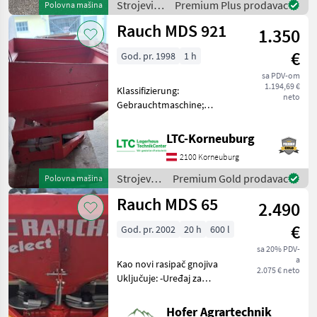
Strojevi
Premium Plus prodavac
Polovna mašina
Grenzstreue
za
Rauch MDS 921
1.350
đubrenje,
gnojenje i
€
God. pr. 1998
1 h
navodnjavanje
/ Bogballe
sa PDV-om
1.194,69 €
Klassifizierung:
neto
Gebrauchtmaschine;
Antriebsart: Mechanischer
Antrieb; Anzahl
LTC-Korneuburg
Streuscheiben: 2;
2100 Korneuburg
Beleuchtung: Ja;
Dosierschieberbetätigung:
Strojevi
Premium Gold prodavac
Polovna mašina
Hydraulisch Tanjurski rasi
za
Rauch MDS 65
2.490
đubrenje,
gnojenje i
€
God. pr. 2002
20 h
600 l
navodnjavanje
/ Rauch
sa 20% PDV-
a
Kao novi rasipač gnojiva
2.075 € neto
Uključuje: -Uređaj za
granično rasipanje -PTO
vratilo -Kučnu spojnicu
Hofer Agrartechnik