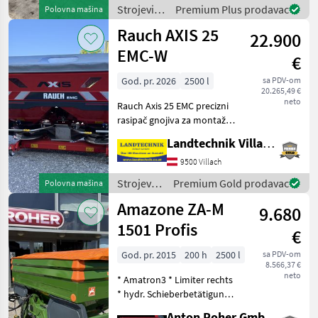
Grenzstreueinrichtung +
Strojevi
Premium Plus prodavac
Polovna mašina
Einfüllsiebe
za
Rauch AXIS 25
22.900
đubrenje,
gnojenje i
EMC-W
€
navodnjavanje
/ Bogballe
God. pr. 2026
2500 l
sa PDV-om
20.265,49 €
neto
Rauch Axis 25 EMC precizni
rasipač gnojiva za montažu
na traktor (trotočkovna vez
Landtechnik Villach GmbH
kategorije II/III). MDS
ISOBUS sustavom može se
9500 Villach
upravljati izravno putem
Strojevi
Premium Gold prodavac
Polovna mašina
ISOBUS ter
za
Amazone ZA-M
9.680
đubrenje,
gnojenje i
1501 Profis
€
navodnjavanje
/ Rauch
God. pr. 2015
200 h
2500 l
sa PDV-om
8.566,37 €
neto
* Amatron3 * Limiter rechts
* hydr. Schieberbetätigung
* hydr. Limiterbetätigung *
Anton Roher GmbH (ACA Center Roher)