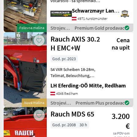
voćarstvo - sa spremnikom
od nehrđajućeg čelika V2A
Schwarzmayr Landtechnik GmbH - Aurolzmünster
od 600 litara - s okvirom od
3 cijevi s praškastim
4971 Aurolzmünster
premazom RAL7020 Cat I/II
Strojevi
Premium Gold prodavac
Polovna mašina
- s vibracijs
za
Rauch AXIS 30.2
Cena
đubrenje,
gnojenje i
H EMC+W
na upit
navodnjavanje
/ Landgut
God. pr. 2023
S4 VXR Scheiben 18-28m,
Telimat, Beleuchtung,
ISOBUS, Varispread PRO,
LH Eferding-OÖ Mitte, Redlham
Hydr. Antrieb Sijačica sa dva
diska, Hidraulično
4846 Redlham
upravljanje, Uređaj za
Strojevi
Premium Plus prodavac
Nova mašina
graničo posipavanje, Pode
za
Rauch MDS 65
3.200
đubrenje,
gnojenje i
€
God. pr. 2008
30 h
navodnjavanje
/ Rauch
sa PDV-om