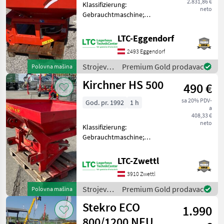
2.831,86 €
Klassifizierung:
neto
Gebrauchtmaschine;
Bearbeitete Fläche in ha: 30;
Seriennummer/Fahrgestellnummer:
LTC-Eggendorf
MDS652008;
2493 Eggendorf
Behältervolumen: 800;
Arbeitsbreite: 12; Bauart:
Strojevi
Premium Gold prodavac
Polovna mašina
Angebau
za
Kirchner HS 500
490 €
đubrenje,
gnojenje i
sa 20% PDV-
God. pr. 1992
1 h
navodnjavanje
a
/ Rauch
408,33 €
neto
Klassifizierung:
Gebrauchtmaschine;
Bearbeitete Fläche in ha:
500;
LTC-Zwettl
Seriennummer/Fahrgestellnummer:
3910 Zwettl
8279; Behältervolumen:
500; Arbeitsbreite: 12;
Strojevi
Premium Gold prodavac
Polovna mašina
Bauart: Angebaut; A
za
Stekro ECO
1.990
đubrenje,
gnojenje i
800/1200 NEU