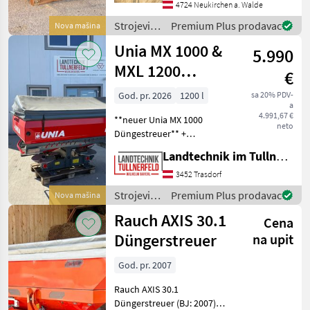
Gelenkwelle - Streubreite
4724 Neukirchen a. Walde
bis 18m, mit separaten
Strojevi
Premium Plus prodavac
Nova mašina
Wurfflügeln bis 24m (A
za
Unia MX 1000 &
5.990
đubrenje,
gnojenje i
MXL 1200
€
navodnjavanje
ISOBUS
/ Agrex
God. pr. 2026
1200 l
sa 20% PDV-
a
4.991,67 €
**neuer Unia MX 1000
neto
Düngestreuer** +
Hydraulisch klappbarer
Landtechnik im Tullnerfeld Wilhelm Bayerl GmbH
Begrenzer - rechts +
Erweiterung des
3452 Trasdorf
Fassungsvermögens auf
Strojevi
Premium Plus prodavac
Nova mašina
1200 Liter + Kistenplane +
za
Rauch AXIS 30.1
OHNE ZAPFWEL
Cena
đubrenje,
gnojenje i
Düngerstreuer
na upit
navodnjavanje
/ Unia
God. pr. 2007
Rauch AXIS 30.1
Düngerstreuer (BJ: 2007)