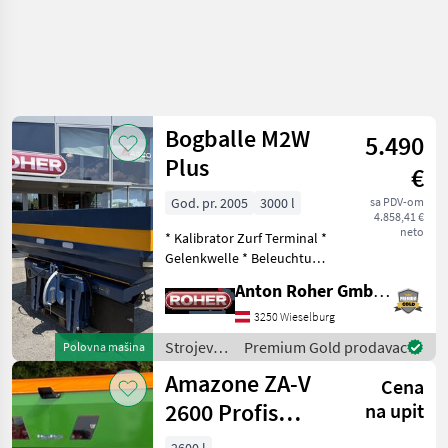
Bogballe M2W
5.490
Plus
€
God. pr. 2005
3000 l
sa PDV-om
4.858,41 €
neto
* Kalibrator Zurf Terminal *
Gelenkwelle * Beleuchtung
* Siebgitter * Wiegezellen *
Anton Roher GmbH (ACA Center Roher)
Geschwindigkeitsabhängig
* Grenzstreueinrichtung
3250 Wieselburg
durch Änderung der
Strojevi
Premium Gold prodavac
Polovna mašina
Streusc
za
Amazone ZA-V
Cena
đubrenje,
gnojenje i
2600 Profis
na upit
navodnjavanje
Tronic
/