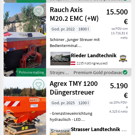
točkovnim p
za
Rauch Axis
15.500
đubrenje,
gnojenje i
M20.2 EMC (+W)
€
navodnjavanje
/ Vicon
God. pr. 2022
1800 l
sa PDV-om
13.716,81 €
neto
Schöner , junger Streuer mit
Bedienterminal
QUANTRON-A mit
Rieder Landtechnik
VariSpread V8 mit
Restmengenwaage W ,
2135 Kottingneusiedl
Abdeckplane , Beleuchtung.
Strojevi
Premium Gold prodavac
Polovna mašina
Sijačica sa dva diska,
za
Agrex TMY 1200
Komplet probni set
5.190
đubrenje,
gnojenje i
Düngerstreuer
€
navodnjavanje
/ Rauch
God. pr. 2025
1200 l
sa 20% PDV-
a
4.325 € neto
- Grenzstreueinrichtung
hydraulisch - LED
Beleuchtung - hydraulische
Strasser Landtechnik GmbH
Schieberbetätigung -