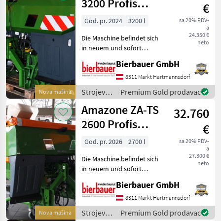
gnojenje i
3200 Profis
€
navodnjavanje
Hydro
/
God. pr. 2024
3200 l
sa 20% PDV-
a
Amazone
24.350 €
Die Maschine befindet sich
neto
in neuem und sofort
einsatzbereitem Zustand
Bierbauer GmbH
und kann nach
telefonischer Vereinbarung
8311 Markt Hartmannsdorf
gerne vor Ort besichtigt
Strojevi
Premium Gold prodavac
Nova mašina
werden. Neumaschine sofo
za
Amazone ZA-TS
32.760
đubrenje,
gnojenje i
2600 Profis
€
navodnjavanje
Hydro
/
God. pr. 2026
2700 l
sa 20% PDV-
a
Amazone
27.300 €
Die Maschine befindet sich
neto
in neuem und sofort
einsatzbereitem Zustand
Bierbauer GmbH
und kann nach
telefonischer Vereinbarung
8311 Markt Hartmannsdorf
gerne vor Ort besichtigt
Strojevi
Premium Gold prodavac
Nova mašina
werden. Neumaschine sofo