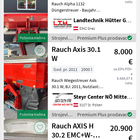
neto
Rauch Alpha 1132
Düngerstreuer - Baujahr
2004 - 1100l - Beleuchtung -
Landtechnik Hütter GmbH & Co KG
Gewicht 380 kg -
hydraulische Öffnung
8342 Gnas
links/rechts separat -
Strojevi
Premium Plus prodavac
Polovna mašina
Gelenkwelle - Wurfsch
za
Rauch Axis 30.1
8.000
đubrenje,
gnojenje i
W
€
navodnjavanje
/ Rauch
God. pr. 2011
2900 l
sa 20% PDV-
a
6.666,67 €
Rauch Wiegestreuer Axis
neto
30.1 W, BJ: 2011, Nutzlast:
3.200 kg, Behälterinhalt:
Steyr Center NÖ Mitte Landmaschinentechnik GmbH
2.900 Liter, Plane, Telimat,
Wurfscheiben S4 18-28 m,
3107 St. Pölten
Aufsatz L 1500,
Strojevi
Premium Plus prodavac
Polovna mašina
Beleuchtung, Ansp
za
Rauch AXIS H
20.900
đubrenje,
gnojenje i
30.2 EMC+W-
€
navodnjavanje