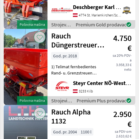
mit automatischer
Deschberger Karl Landtechnik GesmbH & Co KG
Mengensteuerung über
Fließfaktor,
4774 St. Marienkirchen/Schärding
Grenzstreugerät rechts,
Strojevi
Premium Gold prodavac
Polovna mašina
Section Control fähig 4
za
Rauch
Teilbreiten (zwei virtu
4.750
đubrenje,
gnojenje i
Düngerstreuer
€
navodnjavanje
MDS19.1C E-
/ Rauch
God. pr. 2018
sa 20% PDV-
a
Click mit Telimat
3.958,33 €
1) Telimat fernbedientes
neto
Rand- u. Grenzstreuen
links! 2) Beleuchtung STVO
Steyr Center NÖ-West - Standort Kilb
3) Wurfscheiben M1 10-18M
4) elektr.
3233 Kilb
Schieberbetätigung 5)
Strojevi
Premium Plus prodavac
Polovna mašina
Gelenkwelle 6) Aufsatz
za
Rauch Alpha
M630 ca.
2.950
đubrenje,
gnojenje i
1132
€
navodnjavanje
/ Rauch
God. pr. 2004
1100 l
sa PDV-om
2.610,62 €