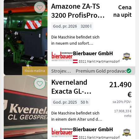
za
Amazone ZA-TS
Cena
đubrenje,
gnojenje i
3200 ProfisPro
na upit
navodnjavanje
Hydro
/
God. pr. 2026
3200 l
Amazone
Die Maschine befindet sich
in neuem und sofort
einsatzbereitem Zustand
Bierbauer GmbH
und kann nach
telefonischer Vereinbarung
8311 Markt Hartmannsdorf
gerne vor Ort besichtigt
Strojevi
Premium Gold prodavac
Nova mašina
werden. Neumaschine sofo
za
Kverneland
21.490
đubrenje,
gnojenje i
Exacta GL-
€
navodnjavanje
Geospread
/
God. pr. 2025
50 h
sa 20% PDV-
a
Amazone
17.908,33 €
Die Maschine befindet sich
neto
in einem dem Alter und der
Nutzung entsprechenden
Bierbauer GmbH
Zustand und kann nach
telefonischer Vereinbarung
8311 Markt Hartmannsdorf