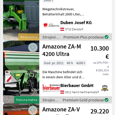
2600 l
Bogballe
Wiegetechnikstreuer,
Behälterinhalt 2600 Liter,
Abdeckrollplane, Terminal
Duben Josef KG
Amatron 4 (auch optional
verfügbar),
3710 Ziersdorf
Grenzstreueinrichtung
Strojevi
Premium Plus prodavac
Nova mašina
Limiter+ rechts, Roll- und
za
Amazone ZA-M
Abste
10.300
đubrenje,
gnojenje i
4200 Ultra
€
navodnjavanje
/
God. pr. 2011
60 h
4200 l
sa 20% PDV-
a
Amazone
8.583,33 €
Die Maschine befindet sich
neto
in einem dem Alter und der
Nutzung entsprechenden
Bierbauer GmbH
Zustand und kann nach
telefonischer Vereinbarung
8311 Markt Hartmannsdorf
gerne vor Ort besichtigt
Strojevi
Premium Gold prodavac
Polovna mašina
und geprüft we
za
Amazone ZA-V
29.220
đubrenje,