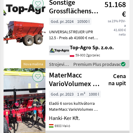
Sonstige
Achse
51.168
đubrenje,
gnojenje i
Grossflächenstreuer
€
navodnjavanje
12,5Tonnen
/
God. pr. 2024
10500 l
sa 23% PDV-
a
Einfachkette
Sonstige
41.600 €
UNIVERSALSTREUER UPR
bzw
neto
12.5 - Preis ab 41600 € netto
UNIVERSALSTREUER
Top-Agro Sp. z.o.o.
UPR12.5 mech. Antrieb /
Kettentyp einzeln /
59-900 Zgorzelec
Dosiskontrolle / Bereifung
Strojevi
Premium Plus prodavac
Nova mašina
600/55x26, 5 / Dosisre
za
MaterMacc
Cena
đubrenje,
gnojenje i
VarioVolumex 6
na upit
navodnjavanje
műtrágyaszóró
/ Sonstige
God. pr. 2023
1 m³
1000 l
adapter
Eladó 6 soros kultivátorra
MaterMacc VarioVolumex 6
műtrágyaszóró adapter.
Hanki-Ker Kft.
Leírás: 1000 literes
6900 Makó
korrózióálló tartály, 6