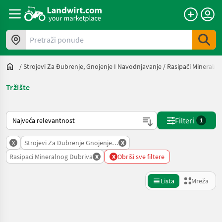
Pretraži ponude
/
Strojevi Za Đubrenje, Gnojenje I Navodnjavanje
/
Rasipači Mineraln
Tržište
Način na koji sortira Landwirt.com
Filteri
1
x
x
Strojevi Za Dubrenje Gnojenje I Navodnjavanje
x
x
Rasipaci Mineralnog Dubriva
Obriši sve filtere
Lista
Mreža