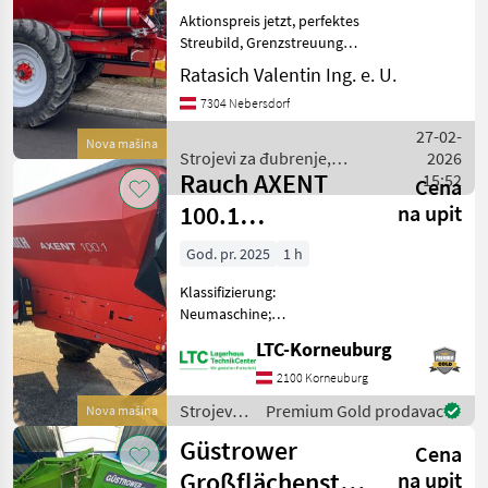
nie ü
Aktionspreis jetzt, perfektes
Streubild, Grenzstreuung
ohne Bruch der Körner,
Ratasich Valentin Ing. e. U.
genaueste Querverteilung
7304 Nebersdorf
mit 4-fach Überlappung, 12-
36m Streuteller sind stand
27-02-
Nova mašina
Strojevi za đubrenje,
2026
Rauch AXENT
gnojenje i navodnjavanje /
15:52
Cena
Bredal
100.1
na upit
Großflächenstreuer
God. pr. 2025
1 h
Klassifizierung:
Neumaschine;
Behältervolumen: 9800;
LTC-Korneuburg
Bauart: Gezogen;
Antriebsart: Hydraulischer
2100 Korneuburg
Antrieb; Anzahl
Strojevi
Premium Gold prodavac
Nova mašina
Streuscheiben: 2;
za
Güstrower
Behälterabdeckung: Ja;
Cena
đubrenje,
Aufstiegsle
gnojenje i
Großflächenstreuer
na upit