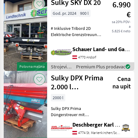
Sulky SKY DX 20
6.990
đubrenje,
gnojenje i
€
God. pr. 2024
900 l
navodnjavanje
/ Sulky
sa 20% PDV-
a
# Inklusive Tribord 2D
5.825 € neto
Elektrische Grenzstreuung
# Inklusive
Beleuchtungsanlage #
Schauer Land- und Gartentechnik GmbH
Plane und Aufsatzwände
4770 Andorf
als Wunschausrüstung
prompt Lieferbar • Anbau
Strojevi
Premium Plus prodavac
Polovna mašina
Kategorie
za
Sulky DPX Prima
Cena
đubrenje,
gnojenje i
2.000 l
na upit
navodnjavanje
Düngerstreuer
/ Sulky
2000 l
Sulky DPX Prima
Düngerstreuer mit
Behälteraufsätzen
Deschberger Karl Landtechnik GesmbH & Co KG
(Gesamtinhalt: ca. 2.000 l),
Abdeckplane, Beleuchtung,
4774 St. Marienkirchen/Schärding