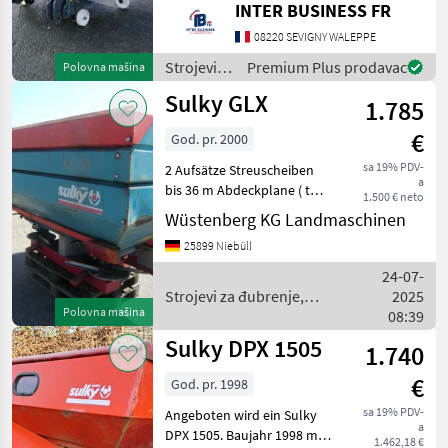
Strojevi za đubrenje,
INTER BUSINESS FR
gnojenje i navodnjavanje
08220 SEVIGNY WALEPPE
Rasipači mineralnog
đubriva
Strojevi
Premium Plus prodavac
Polovna mašina
za
Sulky GLX
1.785
đubrenje,
gnojenje i
€
God. pr. 2000
navodnjavanje
/ Sulky
sa 19% PDV-
2 Aufsätze Streuscheiben
a
bis 36 m Abdeckplane ( tw
1.500 € neto
eingerissen ) Beleuchtung
Wüstenberg KG Landmaschinen
Strojevi za đubrenje,
25899 Niebüll
gnojenje i navodnjavanje
Rasipači mineralnog
24-07-
đubriva
Strojevi za đubrenje,
2025
Polovna mašina
gnojenje i navodnjavanje /
08:39
Sulky
Sulky DPX 1505
1.740
€
God. pr. 1998
sa 19% PDV-
Angeboten wird ein Sulky
a
DPX 1505. Baujahr 1998 mit
1.462,18 €