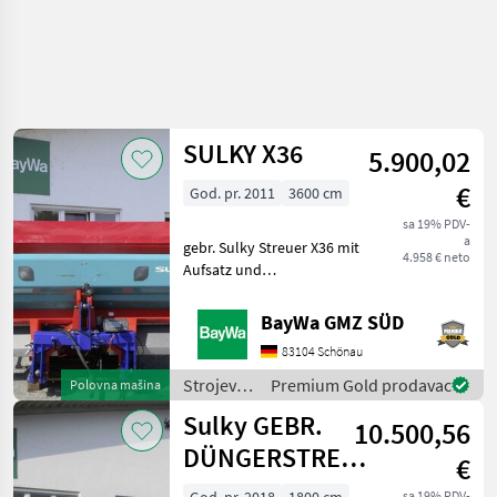
SULKY X36
5.900,02
€
God. pr. 2011
3600 cm
sa 19% PDV-
a
gebr. Sulky Streuer X36 mit
4.958 € neto
Aufsatz und
Grenzstreueinrichtung,
mechanischer Antrieb,
BayWa GMZ SÜD
Wiegerahmen (gebrochen),
83104 Schönau
Abdeckplane und
Beleuchtung.Volumen Ca.
Strojevi
Premium Gold prodavac
Polovna mašina
2.700 ltr.Streu
za
Sulky GEBR.
10.500,56
đubrenje,
gnojenje i
DÜNGERSTREUER
€
navodnjavanje
DX 30+
/ Sulky
sa 19% PDV-