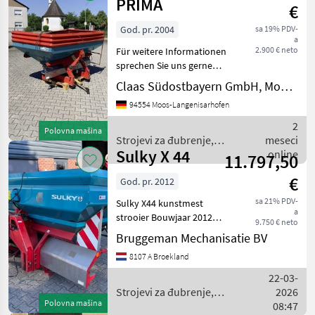
gnojenje i
PRIMA
€
navodnjavanje
/ Sulky
God. pr. 2004
sa 19% PDV-
a
2.900 € neto
Für weitere Informationen
sprechen Sie uns gerne
an..Wir sprechen
Claas Südostbayern GmbH, Moos-Langenisarhofen
DeutschWe speak
94554 Moos-Langenisarhofen
EnglishDer Preis ist für den
dargestellten Zustand
2
Polovna mašina
gültig. Die Angaben in der
Strojevi za đubrenje,
meseci
Besch
Sulky X 44
gnojenje i navodnjavanje /
online
11.797,50
Sulky
€
God. pr. 2012
sa 21% PDV-
Sulky X44 kunstmest
a
strooier Bouwjaar 2012
9.750 € neto
Weeg strooier Machine
Bruggeman Mechanisatie BV
nummer 83468 Strojevi za
8107 A Broekland
đubrenje, gnojenje i
navodnjavanje Rasipači
22-03-
mineralnog đubriva
Strojevi za đubrenje,
2026
Polovna mašina
gnojenje i navodnjavanje /
08:47