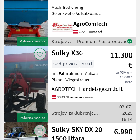
Mech. Bedienung
Sulky
Gelenkwelle Aufsatzwände
Strojevi za đubrenje,
MARKETPLACE
AgroComTech
gnojenje i navodnjavanje
Rasipači mineralnog
8221 Hirnsdorf
Ponude
Marketplace
Oglasi
đubriva
trgovaca
Strojevi
Premium Plus prodavac
Polovna mašina
za
Sulky X36
11.300
đubrenje,
gnojenje i
€
God. pr. 2012
3000 l
navodnjavanje
/ Sulky
sa PDV-om
mit Fahrrahmen - Aufsatz -
10.000 €
Plane - Wiegestreuer
neto
Sijačica sa dva diska, :
AGROTECH Handelsges.m.b.H.
Sijačica sa dva diska Strojevi
2283 Obersiebenbrunn
za đubrenje, gnojenje i
navodnjavanje Rasipači
02-07-
mineralnog đub
Strojevi za đubrenje,
2025
Polovna mašina
gnojenje i navodnjavanje /
16:14
Sulky
Sulky SKY DX 20
6.990
1500 litara