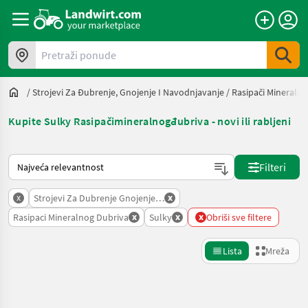
Pretraži ponude
/
Strojevi Za Đubrenje, Gnojenje I Navodnjavanje
/
Rasipači Mineraln
Kupite Sulky Rasipačimineralnogđubriva - novi ili rabljeni
Način na koji sortira Landwirt.com
Filteri
x
x
Strojevi Za Dubrenje Gnojenje I Navodnjavanje
x
x
x
Rasipaci Mineralnog Dubriva
Sulky
Obriši sve filtere
Lista
Mreža