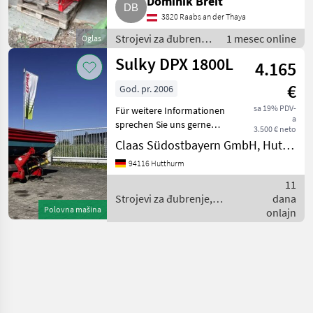
Dominik Breit
3820 Raabs an der Thaya
Strojevi za đubrenje,
1 mesec online
Oglas
gnojenje i
Sulky DPX 1800L
4.165
navodnjavanje /
Rasipači mineralnog
€
God. pr. 2006
đubriva
sa 19% PDV-
Für weitere Informationen
a
sprechen Sie uns gerne
3.500 € neto
an.Wir sprechen DeutschWe
Claas Südostbayern GmbH, Hutthurm
speak EnglishDer Preis ist
94116 Hutthurm
für den dargestellten
Zustand gültig. Die
11
Angaben in der Beschr
Strojevi za đubrenje,
dana
Polovna mašina
gnojenje i navodnjavanje /
onlajn
Sulky