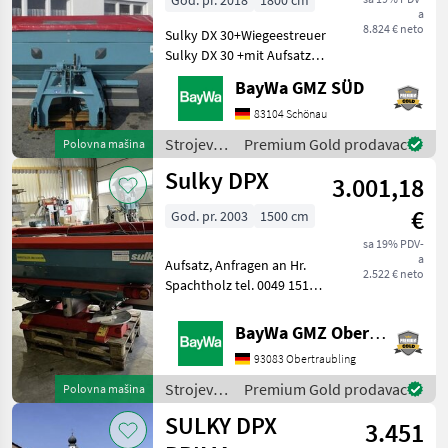
God. pr. 2018
1800 cm
a
8.824 € neto
Sulky DX 30+Wiegeestreuer
Sulky DX 30 +mit Aufsatz
und Plane, mit
BayWa GMZ SÜD
Gelenkwellemechanischer
Antriebmit
83104 Schönau
BedienterminalGesamtvolumen
Strojevi
Premium Gold prodavac
Polovna mašina
ca. 2.150 ltr, AB 12-18 m
za
Sulky DPX
Tanjurski ra
3.001,18
đubrenje,
gnojenje i
€
God. pr. 2003
1500 cm
navodnjavanje
/ Sulky
sa 19% PDV-
a
Aufsatz, Anfragen an Hr.
2.522 € neto
Spachtholz tel. 0049 151
1610 3588. Hidraulično
upravljanje Strojevi za
BayWa GMZ Obertraubling
đubrenje, gnojenje i
93083 Obertraubling
navodnjavanje Rasipači
mineralnog đubriva
Strojevi
Premium Gold prodavac
Polovna mašina
za
SULKY DPX
3.451
đubrenje,