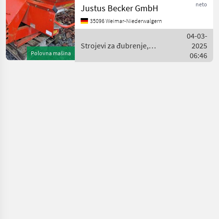
Plane. Strojevi za đubrenje,
neto
Justus Becker GmbH
gnojenje i navodnjavanje
35096 Weimar-Niederwalgern
Rasipači mineralnog
đubriva
04-03-
Strojevi za đubrenje,
2025
Polovna mašina
gnojenje i navodnjavanje /
06:46
Sulky