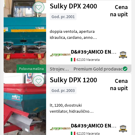
Sulky
Sulky DPX 2400
Cena
na upit
God. pr. 2001
doppia ventola, apertura
idraulica, cardano, anno
2001 Strojevi za đubrenje,
gnojenje i navodnjavanje
D&#39;AMICO ENGLES SRL
Rasipači mineralnog
62100 Macerata
đubriva
Strojevi
Premium Gold prodavac
Polovna mašina
za
Sulky DPX 1200
Cena
đubrenje,
gnojenje i
na upit
God. pr. 2003
navodnjavanje
/ Sulky
lt, 1200, dvostruki
ventilator, hidraulično
otvaranje, kardansko
vratilo Strojevi za đubrenje,
D&#39;AMICO ENGLES SRL
gnojenje i navodnjavanje
62100 Macerata