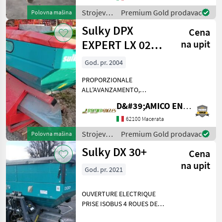
Rasipači mineralnog
đubriva
Strojevi
Premium Gold prodavac
Polovna mašina
za
Sulky DPX
Cena
đubrenje,
gnojenje i
EXPERT LX 02
na upit
navodnjavanje
113
/ Sulky
God. pr. 2004
PROPORZIONALE
ALL'AVANZAMENTO,
MOTORI ELETTRICI,
D&#39;AMICO ENGLES SRL
SOVRASPONDA, CARDANO
(1800 LT+300 LT
62100 Macerata
SOVRASPONDA) Strojevi za
Strojevi
Premium Gold prodavac
Polovna mašina
đubrenje, gnojenje i
za
Sulky DX 30+
navodnjavanje Rasipači
Cena
đubrenje,
mineralnog đ
gnojenje i
na upit
God. pr. 2021
navodnjavanje
/ Sulky
OUVERTURE ELECTRIQUE
PRISE ISOBUS 4 ROUES DE
STOCKAGE TRIBORD