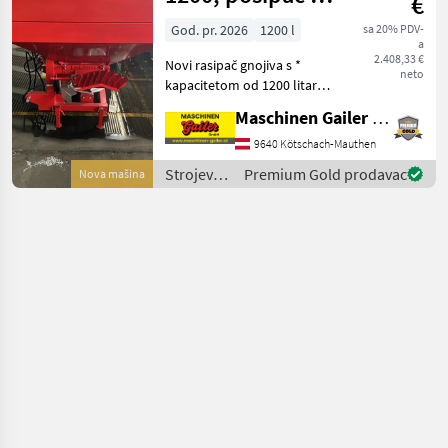
€
navodnjavanje
diska 1200
/ Stekro
God. pr. 2026
1200 l
sa 20% PDV-
a
2.408,33 €
Novi rasipač gnojiva s *
neto
kapacitetom od 1200 litara
(s produžetkom) *
Maschinen Gailer GmbH
kardanskim vratilom *
hidrauličkim upravljanjem
9640 Kötschach-Mauthen
kliznim zatvaračem *
Strojevi
Premium Gold prodavac
Nova mašina
ceradom * graničnikom za
za
đubrenje,
gnojenje i
navodnjavanje
/ Stekro