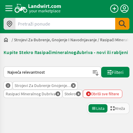
Pretraži ponude
/
Strojevi Za Đubrenje, Gnojenje I Navodnjavanje
/
Rasipači Mineraln
Kupite Stekro Rasipačimineralnogđubriva - novi ili rabljeni
Način na koji sortira Landwirt.com
Filteri
x
x
Strojevi Za Dubrenje Gnojenje I Navodnjavanje
x
x
x
Rasipaci Mineralnog Dubriva
Stekro
Obriši sve filtere
Lista
Mreža