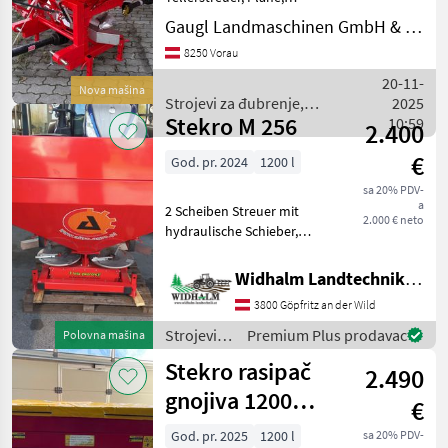
hydraulischer Schieber....
Stekro
Gaugl Landmaschinen GmbH & Co KG
Tanjurski rasipač,
8250 Vorau
Hidraulično upravljanje,
Rauch
Uređaj za graničo
20-11-
Nova mašina
posipavanje, Podešivač
Strojevi za đubrenje,
2025
Amazone
količine rasipa
Stekro M 256
gnojenje i navodnjavanje /
10:59
2.400
Stekro
Bogballe
€
God. pr. 2024
1200 l
sa 20% PDV-
Kverneland
a
2 Scheiben Streuer mit
2.000 € neto
hydraulische Schieber,
Vicon
Gelenkwelle, Plane
Hidraulično upravljanje
Widhalm Landtechnik GmbH
Prikaži
Strojevi za đubrenje,
sve
3800 Göpfritz an der Wild
gnojenje i navodnjavanje
(51)
Rasipači mineralnog
Strojevi
Premium Plus prodavac
Polovna mašina
đubriva
za
MARKETPLACE
Stekro rasipač
2.490
đubrenje,
gnojenje i
gnojiva 1200
Ponude
€
Marketplace
Oglasi
navodnjavanje
trgovaca
litara
/ Stekro
God. pr. 2025
1200 l
sa 20% PDV-