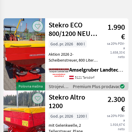
Precizirajte
pretragu
Stekro ECO
1.990
Kategorija
Država
Filteri
4
800/1200 NEU
€
AKTION
God. pr. 2026
800 l
sa 20% PDV-
Prikaži 6
TRENUTNA
Resetuj
a
PUTANJA
rezultata
1.658,33 €
Aktion 2026 2-
neto
Poljoprivredna
Scheibenstreuer, 800 Liter
tehnika
Inhalt, Schutzgitter,
Amselgruber Landtechnik GmbH
Strojevi Za
Edelstahlwurfscheiben,
Dubrenje
Streuweite 10-18 Meter,
5121 Tarsdorf
Gnojenje I
Hydraulische
Navodnjavanje
Strojevi
Premium Plus prodavac
Polovna mašina
Schieberbetätigung,
za
Rasipaci
Stekro Altro
Streuscheiben, Streusc
2.300
Mineralnog
đubrenje,
Dubriva
gnojenje i
1200
€
navodnjavanje
Stekro
/ Stekro
God. pr. 2026
1200 l
sa 20% PDV-
a
IZABERITE
1.916,67 €
mit Gelenkwelle, 2
KATEGORIJU
neto
Tellerstreuer, Plane,