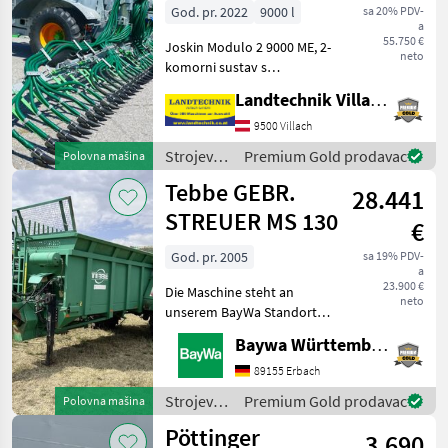
Pendislide
God. pr. 2022
9000 l
sa 20% PDV-
a
START
55.750 €
Joskin Modulo 2 9000 ME, 2-
105/42/PS1
neto
komorni sustav s
vakuumskom pumpom,
Landtechnik Villach GmbH
cisterna za gnojnicu s
opružnom vučnom rudom i
9500 Villach
vučnim aplikatorom
Strojevi
Premium Gold prodavac
Polovna mašina
Pendislide START
za
Tebbe GEBR.
105/42/PS1, grana o
28.441
đubrenje,
gnojenje i
STREUER MS 130
€
navodnjavanje
/ Joskin
God. pr. 2005
sa 19% PDV-
a
23.900 €
Die Maschine steht an
neto
unserem BayWa Standort in
74572-Blaufelden.Gerne
Baywa Württemberg
steht Ihnen Herr
Vogelmann unter Tel.: 0162
89155 Erbach
2302 008 für Ihre Anfrage
Strojevi
Premium Gold prodavac
Polovna mašina
zur Verfügung!Tebbe MS 1
za
Pöttinger
3.690
đubrenje,