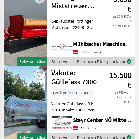
gnojenje i
Miststreuer
€
navodnjavanje
2200B,
/ Tebbe
sa 20% PDV-
Gebrauchter Pöttinger
a
gebraucht
3.075 € neto
Miststreuer 2200B - 2
stehende Walzen -
mechanischer
Mühlbacher Maschinen GmbH
Kratzbodenantrieb - zul.
Gesamtgewicht 2.820kg -
5580 Tamsweg
Bereifung 10.0/80-12 - mit
Strojevi
Premium Plus prodavac
Polovna mašina
Gelenk
za
Vakutec
15.500
đubrenje,
gnojenje i
Güllefass 7300
€
navodnjavanje
/
God. pr. 2010
7300 l
sa PDV-om
13.716,81 €
Pöttinger
neto
Vakutec Güllefasss, BJ:
2010, Inhalt: 7.300 Liter,
Druckluftbremse, ALB-
Steyr Center NÖ Mitte Landmaschinentechnik GmbH
Regler, 6" Sauganschluss,
Saugleitung 5 m (2 m
3107 St. Pölten
Schlauch + 3 m Rohr),
Strojevi
Premium Plus prodavac
Polovna mašina