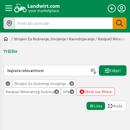
Pretraži ponude
/
Strojevi Za Đubrenje, Gnojenje I Navodnjavanje
/
Rasipači Mineraln
Tržište
Način na koji sortira Landwirt.com
Filteri
x
x
Strojevi Za Dubrenje Gnojenje I Navodnjavanje
x
x
x
Rasipaci Mineralnog Dubriva
Alfa
Obriši sve filtere
Lista
Mreža