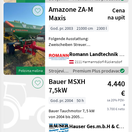
hydraulischer Schieb
za
Amazone ZA-M
Cena
đubrenje,
gnojenje i
Maxis
na upit
navodnjavanje
/ Vakutec
God. pr. 2003
21000 cm
2300 l
Folgende Ausstattung:
Zweischeiben Streuer
Waagen mit 38mm
Romann Landtechnik & Nutzfahrzeuge e.U.
Anhängung
Zapfwellendurchtrieb Die
2111 Harmannsdorf-Rückersdorf
Maschine steht am
Strojevi
Premium Plus prodavac
Polovna mašina
Standort Romann
za
Bauer MSXH
Landtechnik, 2111
4.440
đubrenje,
Harmannsdorf-Rück
gnojenje i
7,5kW
€
navodnjavanje
/
God. pr. 2004
50 h
sa 20% PDV-
a
Amazone
3.700 € neto
Bauer Tauchmotor 7, 5 kW
von 2004 bis 2005
verwendet, dann
Hauser Ges.m.b.H & Co.KG
eingelagert. mit