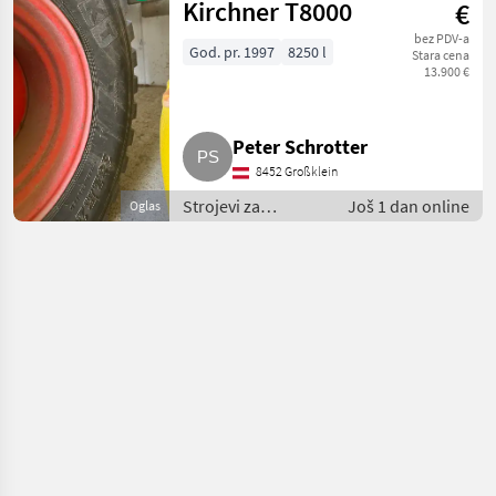
navodnjavanje /
Kirchner T8000
€
Cisterne za
bez PDV-a
gnojnicu
God. pr. 1997
8250 l
Stara cena
13.900 €
Peter Schrotter
8452 Großklein
Strojevi za
Još 1 dan online
Oglas
đubrenje, gnojenje
i navodnjavanje /
Cisterne za
gnojnicu