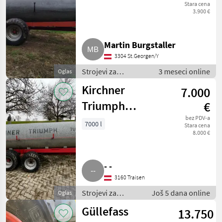
Stara cena
3.900 €
Martin Burgstaller
3304 St.Georgen/Y
Strojevi za
3 meseci online
Oglas
đubrenje, gnojenje i
Kirchner
7.000
navodnjavanje /
Cisterne za gnojnicu
Triumph
€
Güllefass
bez PDV-a
7000 l
Stara cena
8.000 €
- -
3160 Traisen
Strojevi za
Još 5 dana online
Oglas
đubrenje,
Güllefass
13.750
gnojenje i