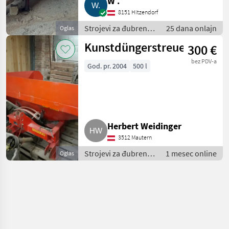
W .
8151 Hitzendorf
Strojevi za đubrenje,
25 dana onlajn
Oglas
gnojenje i
Kunstdüngerstreuer
300 €
navodnjavanje /
Cisterne za gnojnicu
bez PDV-a
God. pr. 2004
500 l
Herbert Weidinger
3512 Mautern
Strojevi za đubrenje,
1 mesec online
Oglas
gnojenje i
navodnjavanje /
Cisterne za gnojnicu