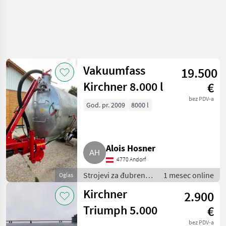
Vakuumfass
19.500
Kirchner 8.000 l
€
bez PDV-a
God. pr. 2009
8000 l
Alois Hosner
4770 Andorf
Strojevi za đubrenje,
1 mesec online
Oglas
gnojenje i
Kirchner
2.900
navodnjavanje /
Cisterne za gnojnicu
Triumph 5.000
€
bez PDV-a