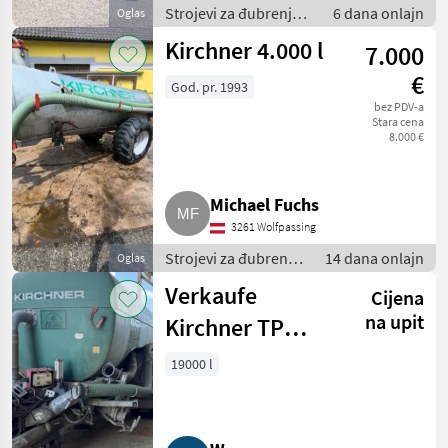
Strojevi za đubrenje,
6 dana onlajn
Oglas
gnojenje i
Kirchner 4.000 l
7.000
navodnjavanje /
Cisterne za gnojnicu
€
God. pr. 1993
bez PDV-a
Stara cena
8.000 €
Michael Fuchs
3261 Wolfpassing
Strojevi za đubrenje,
14 dana onlajn
Oglas
gnojenje i
Verkaufe
Cijena
navodnjavanje /
Cisterne za gnojnicu
na upit
Kirchner TP
19000 Güllefass
19000 l
mit
Schleppschlauch