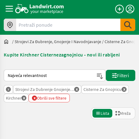
Pretraži ponude
/
Strojevi Za Đubrenje, Gnojenje I Navodnjavanje
/
Cisterne Za Gnojni
Kupite Kirchner Cisternezagnojnicu - novi ili rabljeni
Način na koji sortira Landwirt.com
Filteri
x
x
x
Strojevi Za Dubrenje Gnojenje I Navodnjavanje
Cisterne Za Gnojnicu
x
x
Kirchner
Obriši sve filtere
Lista
Mreža