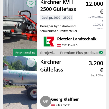
Kirchner KVH
12.000
đubrenje,
gnojenje i
2500 Güllefass
€
navodnjavanje
/ Kirchner
God. pr. 2002
2500 l
sa 20% PDV-
a
10.000 €
Beregner hydr. dreh-und
neto
schwenkbar Breitverteiler
Saugschlauch und
Rietzler Landtechnik
Saugrohr
Weitwinkelgelenkwelle
6531 Ried I.O.
Usisni vod, Razdjelnik u
Strojevi
Premium Plus prodavac
Polovna mašina
širinu Strojevi za đubrenje,
za
gnojenje i
Kirchner
3.200
đubrenje,
gnojenje i
Güllefass
€
navodnjavanje
bez PDV-a
/ Kirchner
Georg Klaffner
3335 Weyer