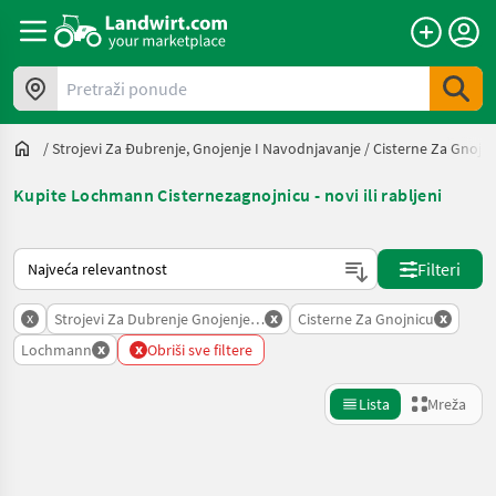
Pretraži ponude
/
Strojevi Za Đubrenje, Gnojenje I Navodnjavanje
/
Cisterne Za Gnojni
Kupite Lochmann Cisternezagnojnicu - novi ili rabljeni
Način na koji sortira Landwirt.com
Filteri
x
x
x
Strojevi Za Dubrenje Gnojenje I Navodnjavanje
Cisterne Za Gnojnicu
x
x
Lochmann
Obriši sve filtere
Lista
Mreža