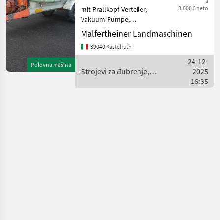
a
3.600 € neto
mit Prallkopf-Verteiler,
Vakuum-Pumpe,
vergrößerter Ölbehälter für
Malfertheiner Landmaschinen
Vakuumpumpen-
39040 Kastelruth
Schmierung Usisni vod
Strojevi za đubrenje,
24-12-
Polovna mašina
gnojenje i navodnjavanje
Strojevi za đubrenje,
2025
Cisterne za gnoj
gnojenje i navodnjavanje /
16:35
Lochmann