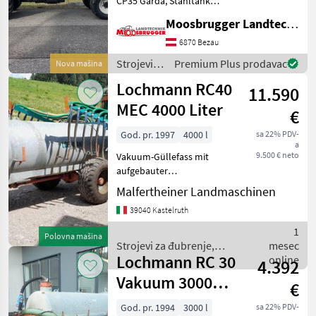
CP35 Garda, Stahltank
feuerverzinkt mit Einstieg
Lochmann
Moosbrugger Landtechnik GmbH
vorne, Universalrahmen
mit C-Schinene für
6870 Bezau
Vakutec
verschiebbare Anbauteile,
Strojevi
Premium Plus prodavac
Nova mašina
Schwallwand, passend f
za
Fliegl
Lochmann RC40
11.590
đubrenje,
gnojenje i
MEC 4000 Liter
Fuchs
€
navodnjavanje
/
God. pr. 1997
4000 l
sa 22% PDV-
Bauer
a
Lochmann
9.500 € neto
Vakuum-Güllefass mit
aufgebauter
Joskin
Schleppschlauch-Verteiler
Malfertheiner Landmaschinen
mit hydraulischem
Prikaži
39040 Kastelruth
Verteilerkopf, Arbeitsbreite
sve
8m, Steuerung des
(51)
1
Polovna mašina
gesamten
Strojevi za đubrenje,
mesec
Schleppschlauchverteilers
MARKETPLACE
Lochmann RC 30
gnojenje i navodnjavanje /
online
4.392
über e
Lochmann
Vakuum 3000
Ponude
€
Marketplace
Oglasi
trgovaca
Liter
God. pr. 1994
3000 l
sa 22% PDV-