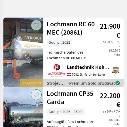
Precizirajte
pretragu
Lochmann RC 60
21.900
Kategorija
Država
Filteri
4
MEC (20861)
€
God. pr. 2022
sa 20% PDV-
Prikaži 4
TRENUTNA
Resetuj
a
PUTANJA
rezultata
18.250 €
Technische Daten des
neto
Poljoprivredna
Lochmann RC 60 MEC >
tehnika
Baujahr: 2022 > Battioni
Landtechnik Hohenwarter GmbH
Strojevi Za
Vakuumpumpe
Dubrenje
(Durchflussleistung ca. 7000
5092 St. Martin bei Lofer
Gnojenje I
l/min) > Hydraulische
Navodnjavanje
Strojevi
Premium Gold prodavac
Nova mašina
Deichselfederung > Druck-
za
Cisterne
Lochmann CP35
Luft 2-Le
22.200
Za
đubrenje,
Gnojnicu
gnojenje i
Garda
€
navodnjavanje
Lochmann
/
God. pr. 2026
3500 l
sa 20% PDV-
a
Lochmann
IZABERITE
18.500 €
Aufbaugüllefass Lochmann
KATEGORIJU
neto