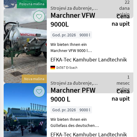
HYDRAULISCHEM SCHIEBER
22
Polovna mašina
6" - MIT
Strojevi za đubrenje,
dana
1XSCHNELLKUPPLER 6" -
Marchner VFW
gnojenje i navodnjavanje /
onlajn
Cena
EINFÜLL
Marchner
9000L
na upit
God. pr. 2026
9000 l
Wir bieten Ihnen ein
Marchner VFW 9000 l
Vakuumfass mit Battioni-
EFKA-Tec Kamhuber Landtechnik
Pagani-Kompressor an. Das
84567 Erlbach
Fass verfügt über eine
Vorbereitung für Fliegl-,
1
Nova mašina
Bomech- und Vogelsang-
Strojevi za đubrenje,
mesec
Ver
Marchner PFW
gnojenje i navodnjavanje /
online
Cena
Marchner
9000 L
na upit
God. pr. 2026
9000 l
Wir bieten Ihnen ein
Güllefass des deutschen
Traditionshersteller
EFKA-Tec Kamhuber Landtechnik