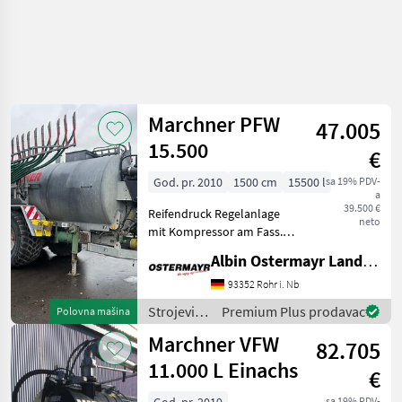
Marchner PFW
47.005
15.500
€
God. pr. 2010
1500 cm
15500 l
sa 19% PDV-
a
39.500 €
Reifendruck Regelanlage
neto
mit Kompressor am Fass.
Pumpni spremnik, : Pumpni
Albin Ostermayr Landmaschinenhandel e.K.
spremnik Strojevi za
đubrenje, gnojenje i
93352 Rohr i. Nb
navodnjavanje Cisterne za
Strojevi
Premium Plus prodavac
Polovna mašina
gnojnicu
za
Marchner VFW
82.705
đubrenje,
gnojenje i
11.000 L Einachs
€
navodnjavanje
/
sa 19% PDV-