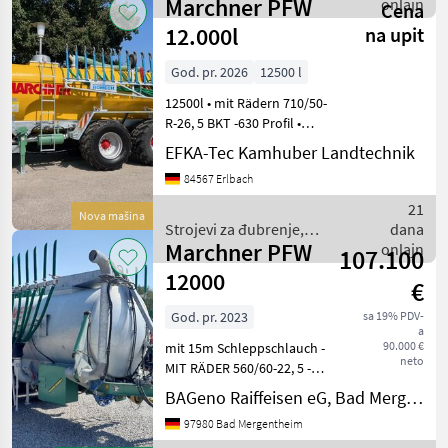
Marchner PFW
gnojenje i navodnjavanje /
onlajn
Cena
Marchner
12.000l
na upit
God. pr. 2026
12500 l
12500l • mit Rädern 710/50-
R-26, 5 BKT -630 Profil •
Lenkachse BPW 410x120 •
EFKA-Tec Kamhuber Landtechnik
Marchner –
84567 Erlbach
Exenterschneckenpumpe
4000L/Leistung •
21
Nova mašina
Gelenkwelle mit eins.
Strojevi za đubrenje,
dana
Weitw. und
Marchner PFW
gnojenje i navodnjavanje /
onlajn
107.100
Marchner
12000
€
God. pr. 2023
sa 19% PDV-
a
90.000 €
mit 15m Schleppschlauch -
neto
MIT RÄDER 560/60-22, 5 -
MIT ZWEIKREIS-
BAGeno Raiffeisen eG, Bad Mergentheim
DRUCKLUFTBREMSE UND
97980 Bad Mergentheim
ALB-REGLER - MIT