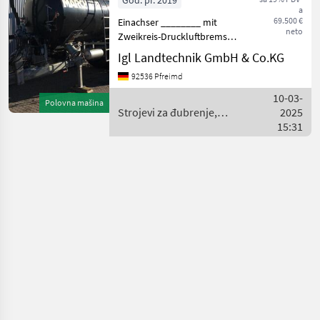
God. pr. 2019
a
Marchner
69.500 €
Einachser ________ mit
neto
Zweikreis-Druckluftbremse
und ALB-Regler
Igl Landtechnik GmbH & Co.KG
hydraulischen Schieber 6"
92536 Pfreimd
1x Schnellkuppler 6 Zoll
links 1x Schwappwand LKW
10-03-
Polovna mašina
Beleuchtung
Strojevi za đubrenje,
2025
Excenterpumpe
gnojenje i navodnjavanje /
15:31
Marchner