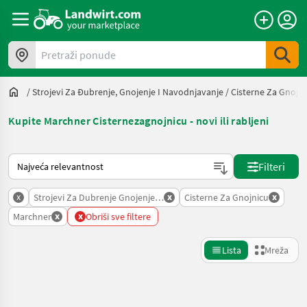
Pretraži ponude
/
Strojevi Za Đubrenje, Gnojenje I Navodnjavanje
/
Cisterne Za Gnojni
Kupite Marchner Cisternezagnojnicu - novi ili rabljeni
Način na koji sortira Landwirt.com
Filteri
x
x
x
Strojevi Za Dubrenje Gnojenje I Navodnjavanje
Cisterne Za Gnojnicu
x
x
Marchner
Obriši sve filtere
Lista
Mreža