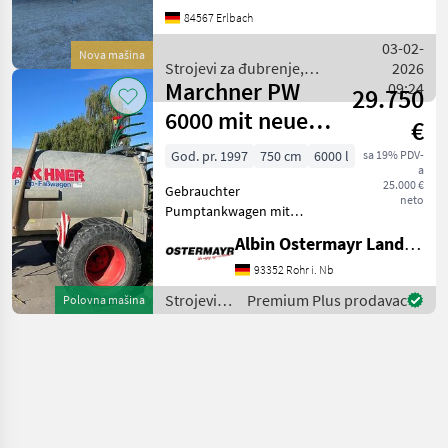
Marchner an. 9.000l
84567 Erlbach
Stahlbehälter 4.000l
Exzenterschneckenpumpe
03-02-
Nova mašina
Deichselfederung Saugarm
Strojevi za đubrenje,
2026
850/5
Marchner PW
gnojenje i navodnjavanje /
09:24
29.750
Marchner
6000 mit neuem
€
Schleppschlauch
God. pr. 1997
750 cm
6000 l
sa 19% PDV-
a
25.000 €
Gebrauchter
neto
Pumptankwagen mit
NEUEM Vogelsang
Albin Ostermayr Landmaschinenhandel e.K.
Schleppschlauch Gestänge
Unispread 7, 50 mtr.
93352 Rohr i. Nb
Pumpni spremnik, : Pumpni
Strojevi
Premium Plus prodavac
Polovna mašina
spremnik Strojevi za
za
đubrenje, gnojenje i navodn
đubrenje,
gnojenje i
navodnjavanje
/
Marchner