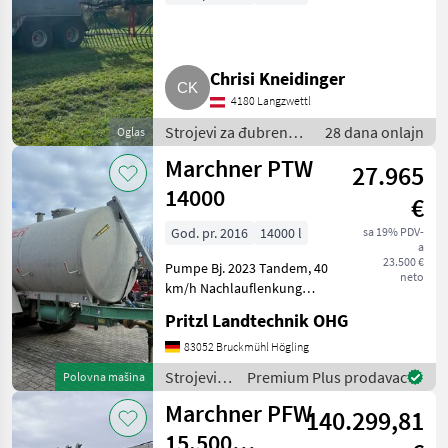
Marchner
12000
MARKETPLACE
Chrisi Kneidinger
Ponude
Marketplace
Oglasi
4180 Langzwettl
trgovaca
Strojevi za đubrenje,
28 dana onlajn
Oglas
gnojenje i
Marchner PTW
27.965
navodnjavanje /
Cisterne za gnojnicu
14000
€
God. pr. 2016
14000 l
sa 19% PDV-
a
23.500 €
Pumpe Bj. 2023 Tandem, 40
neto
km/h Nachlauflenkung
Schleppschuhvorbereitung
Pritzl Landtechnik OHG
Ansprechpartner: Wolfgang
Irsigler Bei Interesse bitte
83052 Bruckmühl Högling
anrufen : 08062 5006
Strojevi
Premium Plus prodavac
Polovna mašina
Strojevi za đu
za
Marchner PFW
140.299,81
đubrenje,
gnojenje i
15.500