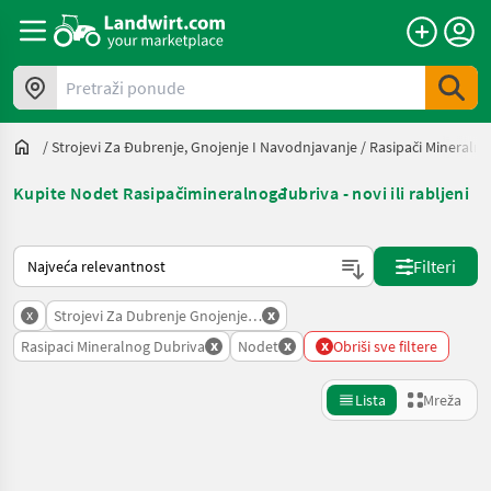
Pretraži ponude
/
Strojevi Za Đubrenje, Gnojenje I Navodnjavanje
/
Rasipači Mineraln
Kupite Nodet Rasipačimineralnogđubriva - novi ili rabljeni
Način na koji sortira Landwirt.com
Filteri
x
x
Strojevi Za Dubrenje Gnojenje I Navodnjavanje
x
x
x
Rasipaci Mineralnog Dubriva
Nodet
Obriši sve filtere
Lista
Mreža