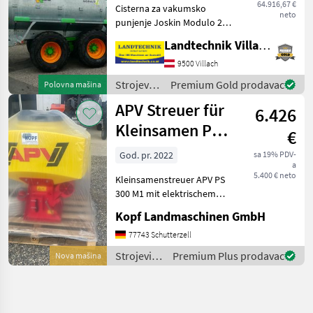
64.916,67 €
Cisterna za vakumsko
neto
punjenje Joskin Modulo 2,
14000 MEB, s opružnom
Landtechnik Villach GmbH
vučnom rudom, tandem
osovinom, hidrauličnom
9500 Villach
vučnom osovinom,
Strojevi
Premium Gold prodavac
Polovna mašina
gumama: 650/55R26.5,
za
APV Streuer für
zračnim kočnic
6.426
đubrenje,
gnojenje i
Kleinsamen PS
€
navodnjavanje
300
/ Joskin
God. pr. 2022
sa 19% PDV-
a
M1+elekltrisch
5.400 € neto
Kleinsamenstreuer APV PS
300 M1 mit elektrischem
Gebläse (Int. Nr. 13091)
Kopf Landmaschinen GmbH
Steuermodul 5.2 8 Auslässe
für Arbeitsbreiten bis zu 6
77743 Schutterzell
Meter 25 Meter Schlauch 8
Strojevi
Premium Plus prodavac
Nova mašina
Pralltelle
za
đubrenje,
gnojenje i
navodnjavanje