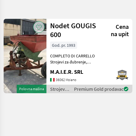
Precizirajte
pretragu
Nodet GOUGIS
Cena
Kategorija
Država
Filteri
4
600
na upit
God. pr. 1993
Prikaži 1
TRENUTNA
Resetuj
PUTANJA
rezultata
COMPLETO DI CARRELLO
Poljoprivredna
Strojevi za đubrenje,
tehnika
gnojenje i navodnjavanje
M.A.I.E.R. SRL
Strojevi Za
Rasipači mineralnog
Dubrenje
đubriva
06062 Moiano
Gnojenje I
Navodnjavanje
Strojevi
Premium Gold prodavac
Polovna mašina
za
Rasipaci
Mineralnog
đubrenje,
Dubriva
gnojenje i
navodnjavanje
Nodet
/ Nodet
IZABERITE
KATEGORIJU