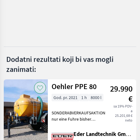
Nodet
Rauch
Amazone
Bogballe
Dodatni rezultati koji bi vas mogli
Kverneland
zanimati:
Vicon
Oehler PPE 80
29.990
Prikaži
sve
€
God. pr. 2021
1 h
8000 l
(51)
sa 19% PDV-
a
SONDERABVERKAUFSAKTION
MARKETPLACE
25.201,68 €
nur eine Fuhre bisher
neto
Ponude
gefahren Baujahr 2021
Marketplace
Oglasi
trgovaca
Exzenterschneckenpumpe
Eder Landtechnik GmbH
Behälter: 8.000 ltr. GFK-