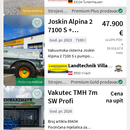
83104 Tuntenhausen
Tank - Unterlegkeile -
Dreikammerleuchten -
Strojevi
Premium Plus prodavac
Nova mašina
Schie
za
Joskin Alpina 2
47.900
đubrenje,
gnojenje i
7100 S +
€
navodnjavanje
razdjelnik
/ Oehler
God. pr. 2023
7100 l
sa 20% PDV-
a
vučnih papuča
39.916,67 €
Vakuumska cisterna Joskin
7,5 m
neto
Alpina 2 7100 S s pumpom
MEC 8000 i Pendislide Basic,
Landtechnik Villach GmbH
vučni aplikator s cipelama
(radna širina 7, 5 m),
9500 Villach
hidraulički sklopiva,
Strojevi
Premium Gold prodavac
Polovna mašina
električne kon
za
Vakutec TMH 7m
Cena
đubrenje,
gnojenje i
SW Profi
na upit
navodnjavanje
/ Joskin
God. pr. 2026
Broj artikla 69434
Pocinčana mješalica za