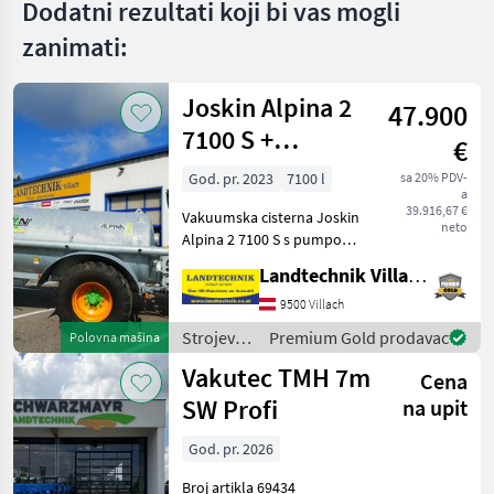
Dodatni rezultati koji bi vas mogli
zanimati:
Joskin Alpina 2
47.900
7100 S +
€
razdjelnik
God. pr. 2023
7100 l
sa 20% PDV-
a
vučnih papuča
39.916,67 €
Vakuumska cisterna Joskin
7,5 m
neto
Alpina 2 7100 S s pumpom
MEC 8000 i Pendislide Basic,
Landtechnik Villach GmbH
vučni aplikator s cipelama
(radna širina 7, 5 m),
9500 Villach
hidraulički sklopiva,
Strojevi
Premium Gold prodavac
Polovna mašina
električne kon
za
Vakutec TMH 7m
Cena
đubrenje,
gnojenje i
SW Profi
na upit
navodnjavanje
/ Joskin
God. pr. 2026
Broj artikla 69434