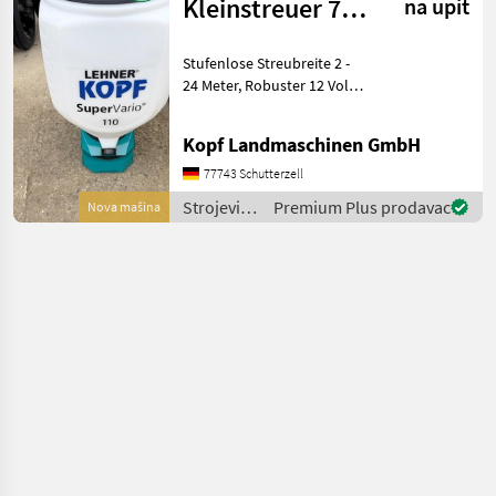
gnojenje i
Kleinstreuer 70 /
na upit
navodnjavanje
110 / 170 Liter
/ APV
Stufenlose Streubreite 2 -
*NEU*
24 Meter, Robuster 12 Volt
Bosch (Int-Nr.: 11412)
Elektromotor, Bedienung
Kopf Landmaschinen GmbH
durch Steuerpult vom
Fahrersitz aus, Optische
77743 Schutterzell
und akustische Feh
Strojevi
Premium Plus prodavac
Nova mašina
za
đubrenje,
gnojenje i
navodnjavanje
/ Lehner