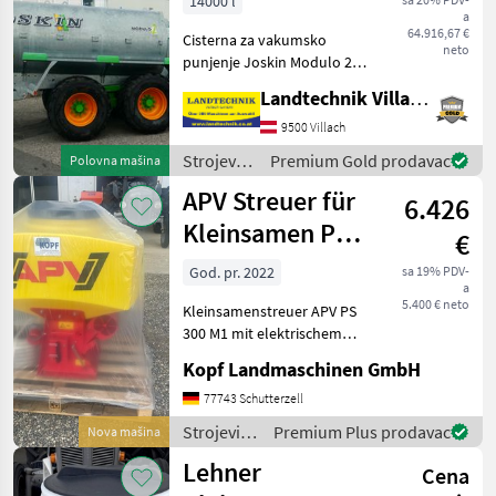
/
14000 l
a
105/42 PS1
Vogelsang
64.916,67 €
Cisterna za vakumsko
neto
punjenje Joskin Modulo 2,
14000 MEB, s opružnom
Landtechnik Villach GmbH
vučnom rudom, tandem
osovinom, hidrauličnom
9500 Villach
vučnom osovinom,
Strojevi
Premium Gold prodavac
Polovna mašina
gumama: 650/55R26.5,
za
APV Streuer für
zračnim kočnic
6.426
đubrenje,
gnojenje i
Kleinsamen PS
€
navodnjavanje
300
/ Joskin
God. pr. 2022
sa 19% PDV-
a
M1+elekltrisch
5.400 € neto
Kleinsamenstreuer APV PS
300 M1 mit elektrischem
Gebläse (Int. Nr. 13091)
Kopf Landmaschinen GmbH
Steuermodul 5.2 8 Auslässe
für Arbeitsbreiten bis zu 6
77743 Schutterzell
Meter 25 Meter Schlauch 8
Strojevi
Premium Plus prodavac
Nova mašina
Pralltelle
za
Lehner
Cena
đubrenje,