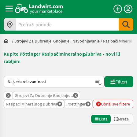
Pretraži ponude
/
Strojevi Za Đubrenje, Gnojenje I Navodnjavanje
/
Rasipači Mineraln
Kupite Pöttinger Rasipačimineralnogđubriva - novi ili
rabljeni
Način na koji sortira Landwirt.com
Filteri
x
x
Strojevi Za Dubrenje Gnojenje I Navodnjavanje
x
x
x
Rasipaci Mineralnog Dubriva
Poettinger
Obriši sve filtere
Lista
Mreža