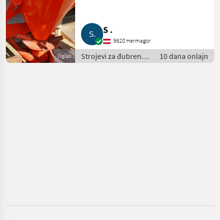
KATEGORIJU
Pöttinger
S .
9620 Hermagor
Rauch
Strojevi za đubrenje,
10 dana onlajn
Oglas
gnojenje i
Amazone
navodnjavanje /
Rasipači mineralnog
Bogballe
đubriva
Kverneland
Vicon
Prikaži
sve
(51)
MARKETPLACE
Ponude
Marketplace
Oglasi
trgovaca